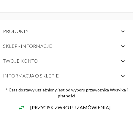

PRODUKTY

SKLEP - INFORMACJE

TWOJE KONTO
keyboard_arrow_down
INFORMACJA O SKLEPIE
* Czas dostawy uzależniony jest od wyboru przewoźnika
Wysyłka i
płatności
[PRZYCISK ZWROTU ZAMÓWIENIA]