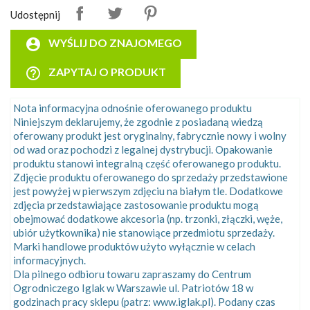
Udostępnij
account_circle
WYŚLIJ DO ZNAJOMEGO
help_outline
ZAPYTAJ O PRODUKT
Nota informacyjna odnośnie oferowanego produktu
Niniejszym deklarujemy, że zgodnie z posiadaną wiedzą
oferowany produkt jest oryginalny, fabrycznie nowy i wolny
od wad oraz pochodzi z legalnej dystrybucji. Opakowanie
produktu stanowi integralną część oferowanego produktu.
Zdjęcie produktu oferowanego do sprzedaży przedstawione
jest powyżej w pierwszym zdjęciu na białym tle. Dodatkowe
zdjęcia przedstawiające zastosowanie produktu mogą
obejmować dodatkowe akcesoria (np. trzonki, złączki, węże,
ubiór użytkownika) nie stanowiące przedmiotu sprzedaży.
Marki handlowe produktów użyto wyłącznie w celach
informacyjnych.
Dla pilnego odbioru towaru zapraszamy do Centrum
Ogrodniczego Iglak w Warszawie ul. Patriotów 18 w
godzinach pracy sklepu (patrz: www.iglak.pl). Podany czas