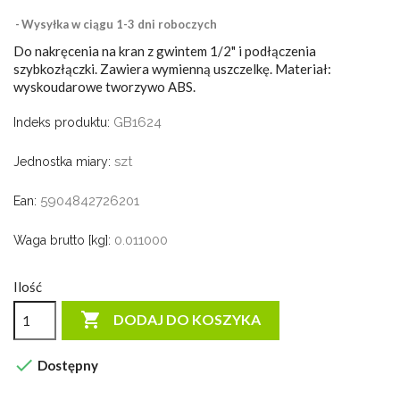
Wysyłka w ciągu 1-3 dni roboczych
Do nakręcenia na kran z gwintem 1/2" i podłączenia
szybkozłączki. Zawiera wymienną uszczelkę. Materiał:
wyskoudarowe tworzywo ABS.
GB1624
Indeks produktu:
szt
Jednostka miary:
5904842726201
Ean:
0.011000
Waga brutto [kg]:
Ilość

DODAJ DO KOSZYKA

Dostępny