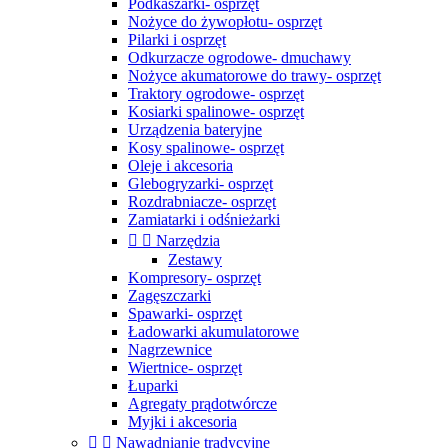
Podkaszarki- osprzęt
Nożyce do żywopłotu- osprzęt
Pilarki i osprzęt
Odkurzacze ogrodowe- dmuchawy
Nożyce akumatorowe do trawy- osprzęt
Traktory ogrodowe- osprzęt
Kosiarki spalinowe- osprzęt
Urządzenia bateryjne
Kosy spalinowe- osprzęt
Oleje i akcesoria
Glebogryzarki- osprzęt
Rozdrabniacze- osprzęt
Zamiatarki i odśnieżarki


Narzędzia
Zestawy
Kompresory- osprzęt
Zagęszczarki
Spawarki- osprzęt
Ładowarki akumulatorowe
Nagrzewnice
Wiertnice- osprzęt
Łuparki
Agregaty prądotwórcze
Myjki i akcesoria


Nawadnianie tradycyjne