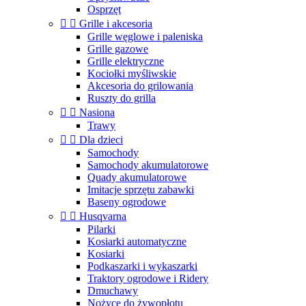
Osprzęt


Grille i akcesoria
Grille węglowe i paleniska
Grille gazowe
Grille elektryczne
Kociołki myśliwskie
Akcesoria do grilowania
Ruszty do grilla


Nasiona
Trawy


Dla dzieci
Samochody
Samochody akumulatorowe
Quady akumulatorowe
Imitacje sprzętu zabawki
Baseny ogrodowe


Husqvarna
Pilarki
Kosiarki automatyczne
Kosiarki
Podkaszarki i wykaszarki
Traktory ogrodowe i Ridery
Dmuchawy
Nożyce do żywopłotu