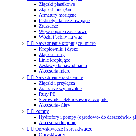
Złączki plastikowe
Złączki mosiężne
Armatury mosiężne
Pistolety i lance zraszające
Zraszacze
Węże i opaski zaciskowe
Wózki i bębny na wąż


Nawadnianie kroplujące- micro
Kroplowniki i dysze
Złączki i rury
Linie kroplujące
Zestawy do nawadniania
Akcesoria micro


Nawadnianie podziemne
Złączki i przyłącza
Zraszacze wynurzalne
Rury PE
Sterowniki- elektrozawory- czujniki
Akcesoria- filtry


Pompy
Hydrofory i pompy (ogrodowe- do deszczówki- g
Akcesoria do pomp


Opryskiwacze i spryskiwacze
Opryskiwacze