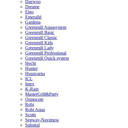
Daewoo
Dreame
Elgo
Emeralld
Gardena
Greenmill Aquasystem
Greenmill Basic
Greenmill Classic
Greenmill Kids
Greenmill Lady
Greenmill Professional
Greenmill Quick system
Hecht
Hunter
Husqvarna
ICL
Intex
K-Rain
MasterGrill&Party
Osmocote
Robi
Robi Aqua
Scotts
Segway-Navimow
Substral