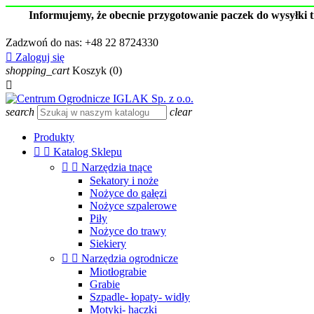
Informujemy, że obecnie przygotowanie paczek do wysyłki 
Zadzwoń do nas:
+48 22 8724330

Zaloguj się
shopping_cart
Koszyk
(0)

search
clear
Produkty


Katalog Sklepu


Narzędzia tnące
Sekatory i noże
Nożyce do gałęzi
Nożyce szpalerowe
Piły
Nożyce do trawy
Siekiery


Narzędzia ogrodnicze
Miotłograbie
Grabie
Szpadle- łopaty- widły
Motyki- haczki