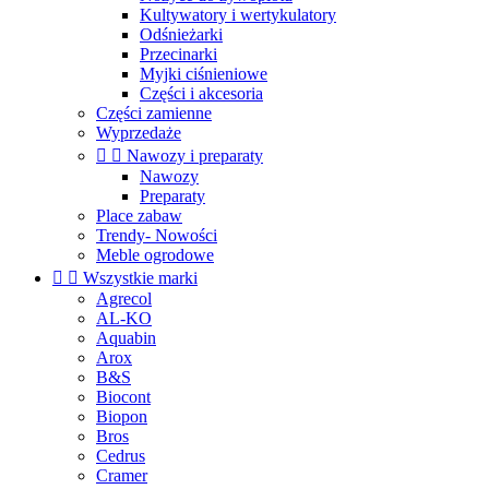
Kultywatory i wertykulatory
Odśnieżarki
Przecinarki
Myjki ciśnieniowe
Części i akcesoria
Części zamienne
Wyprzedaże


Nawozy i preparaty
Nawozy
Preparaty
Place zabaw
Trendy- Nowości
Meble ogrodowe


Wszystkie marki
Agrecol
AL-KO
Aquabin
Arox
B&S
Biocont
Biopon
Bros
Cedrus
Cramer