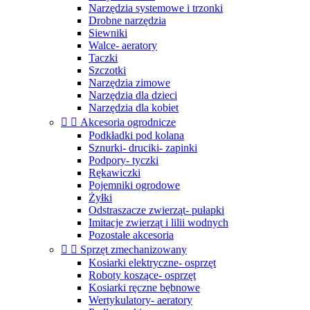
Narzędzia systemowe i trzonki
Drobne narzędzia
Siewniki
Walce- aeratory
Taczki
Szczotki
Narzędzia zimowe
Narzędzia dla dzieci
Narzędzia dla kobiet


Akcesoria ogrodnicze
Podkładki pod kolana
Sznurki- druciki- zapinki
Podpory- tyczki
Rękawiczki
Pojemniki ogrodowe
Żyłki
Odstraszacze zwierząt- pułapki
Imitacje zwierząt i lilii wodnych
Pozostałe akcesoria


Sprzęt zmechanizowany
Kosiarki elektryczne- osprzęt
Roboty koszące- osprzęt
Kosiarki ręczne bębnowe
Wertykulatory- aeratory