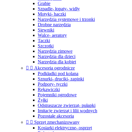
Grabie
Szpadle- łopaty- widły
Motyki- haczki
Narzędzia systemowe i trzonki
Drobne narzędzia
Siewniki
Walce- aeratory
Taczki
Szczotki
Narzędzia zimowe
Narzędzia dla dzieci
Narzędzia dla kobiet


Akcesoria ogrodnicze
Podkładki pod kolana
Sznurki- druciki- zapinki
Podpory- tyczki
Rękawiczki
Pojemniki ogrodowe
Żyłki
Odstraszacze zwierząt- pułapki
Imitacje zwierząt i lilii wodnych
Pozostałe akcesoria


Sprzęt zmechanizowany
Kosiarki elektryczne- osprzęt