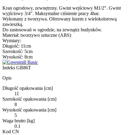
Kran ogrodowy, zewnętrzny. Gwint wejściowy M1/2". Gwint
wyjściowy 3/4". Maksymalne ciśnienie pracy 4bar.
Wykonany z tworzywa. Oferowany luzem z wielokolorową
zawieszką.
Do zastosowań w ogrodzie, na zewnątrz budynków.
Materiał: tworzywo sztuczne (ABS)
Wymiary:
Długość: 11cm
Szerokość: 5cm
Wysokość: 8cm
Indeks
GB86T
Opis
Długość opakowania [cm]
11
Szerokość opakowania [cm]
8
Wysokość opakowania [cm]
5
Waga brutto [kg]
0.1
Kod CN