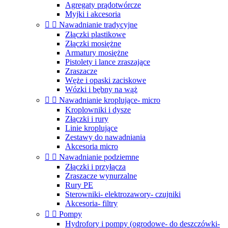
Agregaty prądotwórcze
Myjki i akcesoria


Nawadnianie tradycyjne
Złączki plastikowe
Złączki mosiężne
Armatury mosiężne
Pistolety i lance zraszające
Zraszacze
Węże i opaski zaciskowe
Wózki i bębny na wąż


Nawadnianie kroplujące- micro
Kroplowniki i dysze
Złączki i rury
Linie kroplujące
Zestawy do nawadniania
Akcesoria micro


Nawadnianie podziemne
Złączki i przyłącza
Zraszacze wynurzalne
Rury PE
Sterowniki- elektrozawory- czujniki
Akcesoria- filtry


Pompy
Hydrofory i pompy (ogrodowe- do deszczówki-