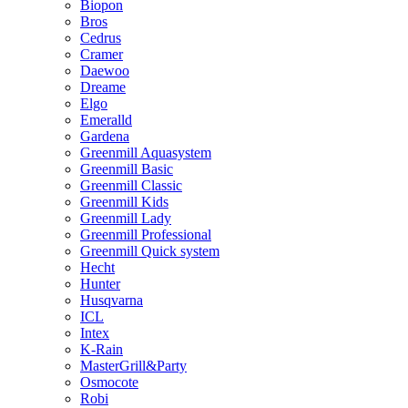
Biopon
Bros
Cedrus
Cramer
Daewoo
Dreame
Elgo
Emeralld
Gardena
Greenmill Aquasystem
Greenmill Basic
Greenmill Classic
Greenmill Kids
Greenmill Lady
Greenmill Professional
Greenmill Quick system
Hecht
Hunter
Husqvarna
ICL
Intex
K-Rain
MasterGrill&Party
Osmocote
Robi