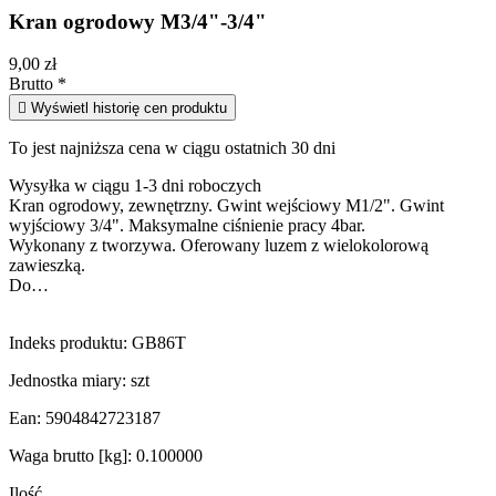
Kran ogrodowy M3/4"-3/4"
9,00 zł
Brutto
*

Wyświetl historię cen produktu
To jest najniższa cena w ciągu ostatnich 30 dni
Wysyłka w ciągu 1-3 dni roboczych
Kran ogrodowy, zewnętrzny. Gwint wejściowy M1/2". Gwint
wyjściowy 3/4". Maksymalne ciśnienie pracy 4bar.
Wykonany z tworzywa. Oferowany luzem z wielokolorową
zawieszką.
Do…
Indeks produktu:
GB86T
Jednostka miary:
szt
Ean:
5904842723187
Waga brutto [kg]:
0.100000
Ilość