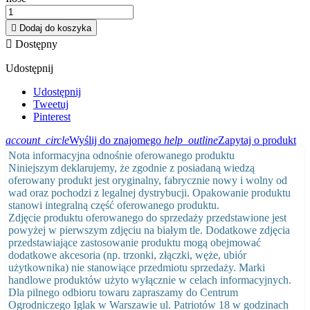

Dodaj do koszyka

Dostępny
Udostępnij
Udostępnij
Tweetuj
Pinterest
account_circle
Wyślij do znajomego
help_outline
Zapytaj o produkt
Nota informacyjna odnośnie oferowanego produktu
Niniejszym deklarujemy, że zgodnie z posiadaną wiedzą
oferowany produkt jest oryginalny, fabrycznie nowy i wolny od
wad oraz pochodzi z legalnej dystrybucji. Opakowanie produktu
stanowi integralną część oferowanego produktu.
Zdjęcie produktu oferowanego do sprzedaży przedstawione jest
powyżej w pierwszym zdjęciu na białym tle. Dodatkowe zdjęcia
przedstawiające zastosowanie produktu mogą obejmować
dodatkowe akcesoria (np. trzonki, złączki, węże, ubiór
użytkownika) nie stanowiące przedmiotu sprzedaży. Marki
handlowe produktów użyto wyłącznie w celach informacyjnych.
Dla pilnego odbioru towaru zapraszamy do Centrum
Ogrodniczego Iglak w Warszawie ul. Patriotów 18 w godzinach