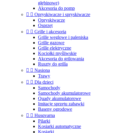
głębinowe)
Akcesoria do pomp


Opryskiwacze i spryskiwacze
Opryskiwacze
Osprzęt


Grille i akcesoria
Grille węglowe i paleniska
Grille gazowe
Grille elektryczne
Kociołki myśliwskie
Akcesoria do grilowania
Ruszty do grilla


Nasiona
Trawy


Dla dzieci
Samochody
Samochody akumulatorowe
Quady akumulatorowe
Imitacje sprzętu zabawki
Baseny ogrodowe


Husqvarna
Pilarki
Kosiarki automatyczne
Kosiarki