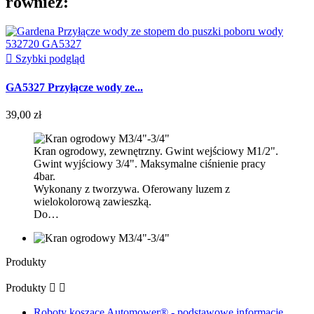
również:

Szybki podgląd
GA5327 Przyłącze wody ze...
39,00 zł
Kran ogrodowy, zewnętrzny. Gwint wejściowy M1/2".
Gwint wyjściowy 3/4". Maksymalne ciśnienie pracy
4bar.
Wykonany z tworzywa. Oferowany luzem z
wielokolorową zawieszką.
Do…
Produkty
Produkty


Roboty koszące Automower® - podstawowe informacje