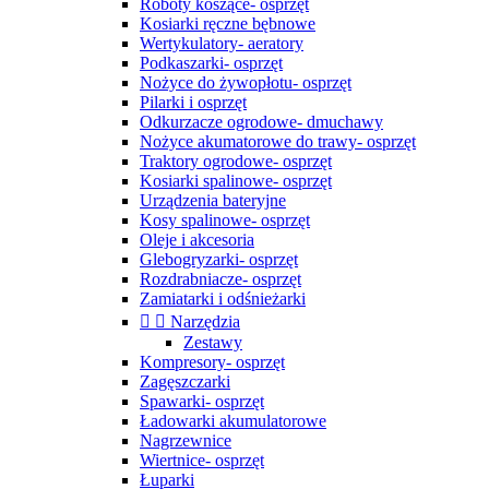
Roboty koszące- osprzęt
Kosiarki ręczne bębnowe
Wertykulatory- aeratory
Podkaszarki- osprzęt
Nożyce do żywopłotu- osprzęt
Pilarki i osprzęt
Odkurzacze ogrodowe- dmuchawy
Nożyce akumatorowe do trawy- osprzęt
Traktory ogrodowe- osprzęt
Kosiarki spalinowe- osprzęt
Urządzenia bateryjne
Kosy spalinowe- osprzęt
Oleje i akcesoria
Glebogryzarki- osprzęt
Rozdrabniacze- osprzęt
Zamiatarki i odśnieżarki


Narzędzia
Zestawy
Kompresory- osprzęt
Zagęszczarki
Spawarki- osprzęt
Ładowarki akumulatorowe
Nagrzewnice
Wiertnice- osprzęt
Łuparki