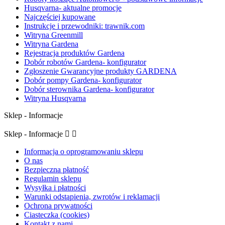
Husqvarna- aktualne promocje
Najczęściej kupowane
Instrukcje i przewodniki: trawnik.com
Witryna Greenmill
Witryna Gardena
Rejestracja produktów Gardena
Dobór robotów Gardena- konfigurator
Zgłoszenie Gwarancyjne produkty GARDENA
Dobór pompy Gardena- konfigurator
Dobór sterownika Gardena- konfigurator
Witryna Husqvarna
Sklep - Informacje
Sklep - Informacje


Informacja o oprogramowaniu sklepu
O nas
Bezpieczna płatność
Regulamin sklepu
Wysyłka i płatności
Warunki odstąpienia, zwrotów i reklamacji
Ochrona prywatności
Ciasteczka (cookies)
Kontakt z nami