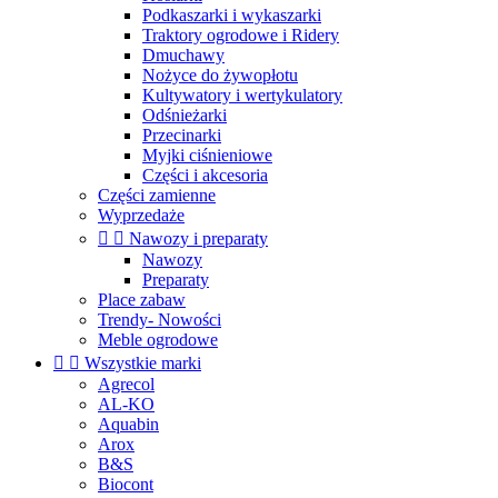
Podkaszarki i wykaszarki
Traktory ogrodowe i Ridery
Dmuchawy
Nożyce do żywopłotu
Kultywatory i wertykulatory
Odśnieżarki
Przecinarki
Myjki ciśnieniowe
Części i akcesoria
Części zamienne
Wyprzedaże


Nawozy i preparaty
Nawozy
Preparaty
Place zabaw
Trendy- Nowości
Meble ogrodowe


Wszystkie marki
Agrecol
AL-KO
Aquabin
Arox
B&S
Biocont