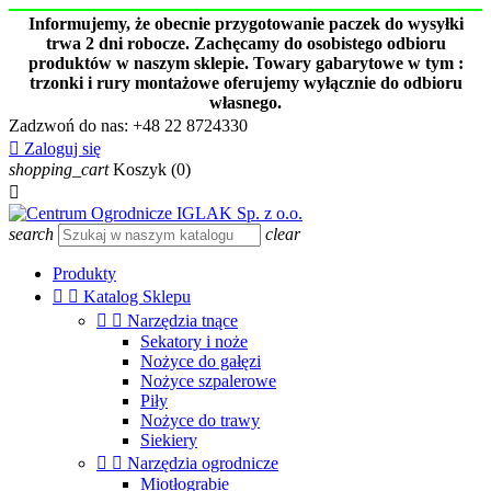
Informujemy, że obecnie przygotowanie paczek do wysyłki
trwa 2 dni robocze. Zachęcamy do osobistego odbioru
produktów w naszym sklepie. Towary gabarytowe w tym :
trzonki i rury montażowe oferujemy wyłącznie do odbioru
własnego.
Zadzwoń do nas:
+48 22 8724330

Zaloguj się
shopping_cart
Koszyk
(0)

search
clear
Produkty


Katalog Sklepu


Narzędzia tnące
Sekatory i noże
Nożyce do gałęzi
Nożyce szpalerowe
Piły
Nożyce do trawy
Siekiery


Narzędzia ogrodnicze
Miotłograbie