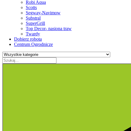
Robi Aqua
Scotts
Segway-Navimow
Substral
SuperGrill
Top Decor- nasiona traw
Twardy
Dobierz robota
Centrum Ogrodnicze