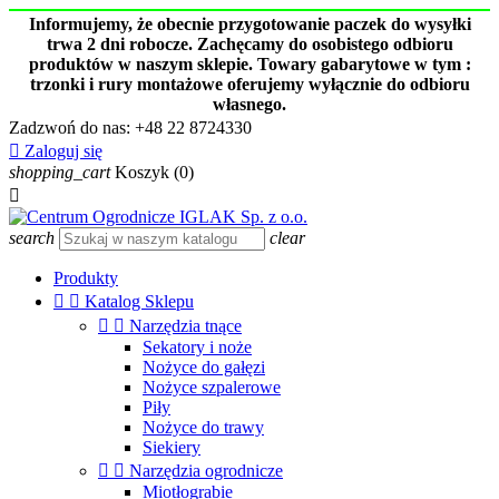
Informujemy, że obecnie przygotowanie paczek do wysyłki
trwa 2 dni robocze. Zachęcamy do osobistego odbioru
produktów w naszym sklepie. Towary gabarytowe w tym :
trzonki i rury montażowe oferujemy wyłącznie do odbioru
własnego.
Zadzwoń do nas:
+48 22 8724330

Zaloguj się
shopping_cart
Koszyk
(0)

search
clear
Produkty


Katalog Sklepu


Narzędzia tnące
Sekatory i noże
Nożyce do gałęzi
Nożyce szpalerowe
Piły
Nożyce do trawy
Siekiery


Narzędzia ogrodnicze
Miotłograbie