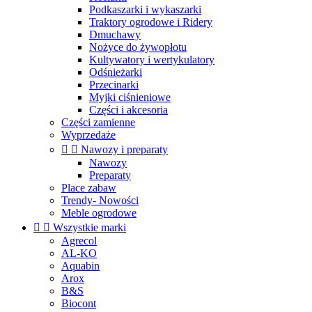
Podkaszarki i wykaszarki
Traktory ogrodowe i Ridery
Dmuchawy
Nożyce do żywopłotu
Kultywatory i wertykulatory
Odśnieżarki
Przecinarki
Myjki ciśnieniowe
Części i akcesoria
Części zamienne
Wyprzedaże


Nawozy i preparaty
Nawozy
Preparaty
Place zabaw
Trendy- Nowości
Meble ogrodowe


Wszystkie marki
Agrecol
AL-KO
Aquabin
Arox
B&S
Biocont