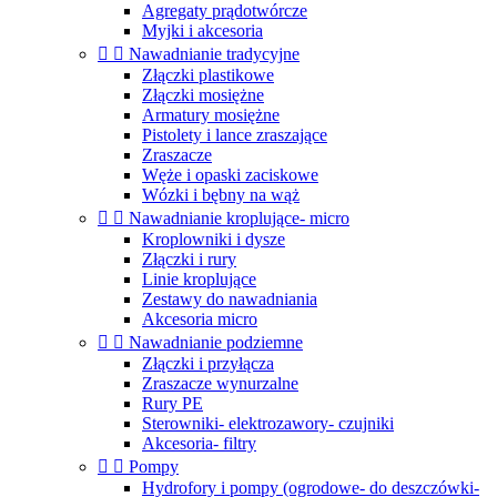
Agregaty prądotwórcze
Myjki i akcesoria


Nawadnianie tradycyjne
Złączki plastikowe
Złączki mosiężne
Armatury mosiężne
Pistolety i lance zraszające
Zraszacze
Węże i opaski zaciskowe
Wózki i bębny na wąż


Nawadnianie kroplujące- micro
Kroplowniki i dysze
Złączki i rury
Linie kroplujące
Zestawy do nawadniania
Akcesoria micro


Nawadnianie podziemne
Złączki i przyłącza
Zraszacze wynurzalne
Rury PE
Sterowniki- elektrozawory- czujniki
Akcesoria- filtry


Pompy
Hydrofory i pompy (ogrodowe- do deszczówki-