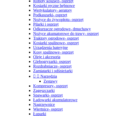
Roboty koszące- osprzęt
Kosiarki ręczne bębnowe
Wertykulatory- aeratory
Podkaszarki- osprzęt
Nożyce do żywopłotu- osprzęt
Pilarki i osprzęt
Odkurzacze ogrodowe- dmuchawy
Nożyce akumatorowe do trawy- osprzęt
Traktory ogrodowe- osprzęt
Kosiarki spalinowe- osprzęt
Urządzenia bateryjne
Kosy spalinowe- osprzęt
Oleje i akcesoria
Glebogryzarki- osprzęt
Rozdrabniacze- osprzęt
Zamiatarki i odśnieżarki


Narzędzia
Zestawy
Kompresory- osprzęt
Zagęszczarki
Spawarki- osprzęt
Ładowarki akumulatorowe
Nagrzewnice
Wiertnice- osprzęt
Łuparki