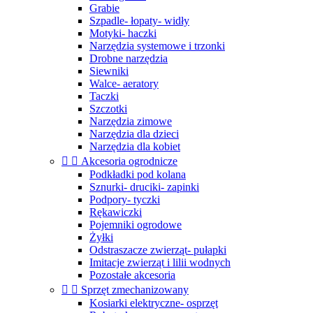
Grabie
Szpadle- łopaty- widły
Motyki- haczki
Narzędzia systemowe i trzonki
Drobne narzędzia
Siewniki
Walce- aeratory
Taczki
Szczotki
Narzędzia zimowe
Narzędzia dla dzieci
Narzędzia dla kobiet


Akcesoria ogrodnicze
Podkładki pod kolana
Sznurki- druciki- zapinki
Podpory- tyczki
Rękawiczki
Pojemniki ogrodowe
Żyłki
Odstraszacze zwierząt- pułapki
Imitacje zwierząt i lilii wodnych
Pozostałe akcesoria


Sprzęt zmechanizowany
Kosiarki elektryczne- osprzęt