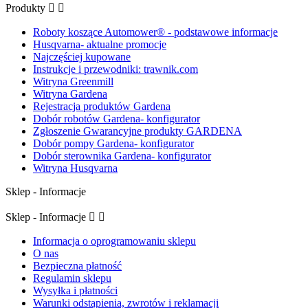
Produkty


Roboty koszące Automower® - podstawowe informacje
Husqvarna- aktualne promocje
Najczęściej kupowane
Instrukcje i przewodniki: trawnik.com
Witryna Greenmill
Witryna Gardena
Rejestracja produktów Gardena
Dobór robotów Gardena- konfigurator
Zgłoszenie Gwarancyjne produkty GARDENA
Dobór pompy Gardena- konfigurator
Dobór sterownika Gardena- konfigurator
Witryna Husqvarna
Sklep - Informacje
Sklep - Informacje


Informacja o oprogramowaniu sklepu
O nas
Bezpieczna płatność
Regulamin sklepu
Wysyłka i płatności
Warunki odstąpienia, zwrotów i reklamacji