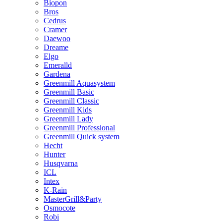
Biopon
Bros
Cedrus
Cramer
Daewoo
Dreame
Elgo
Emeralld
Gardena
Greenmill Aquasystem
Greenmill Basic
Greenmill Classic
Greenmill Kids
Greenmill Lady
Greenmill Professional
Greenmill Quick system
Hecht
Hunter
Husqvarna
ICL
Intex
K-Rain
MasterGrill&Party
Osmocote
Robi