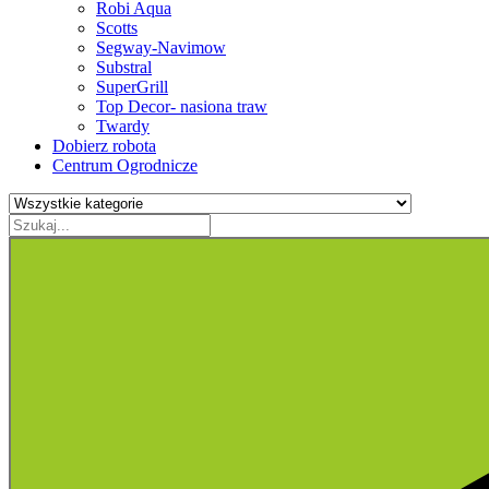
Robi Aqua
Scotts
Segway-Navimow
Substral
SuperGrill
Top Decor- nasiona traw
Twardy
Dobierz robota
Centrum Ogrodnicze