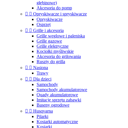
głębinowe)
Akcesoria do pomp


Opryskiwacze i spryskiwacze
Opryskiwacze
Osprzęt


Grille i akcesoria
Grille węglowe i paleniska
Grille gazowe
Grille elektryczne
Kociołki myśliwskie
Akcesoria do grilowania
Ruszty do grilla


Nasiona
Trawy


Dla dzieci
Samochody
Samochody akumulatorowe
Quady akumulatorowe
Imitacje sprzętu zabawki
Baseny ogrodowe


Husqvarna
Pilarki
Kosiarki automatyczne
Kosiarki