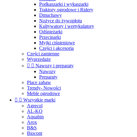
Podkaszarki i wykaszarki
Traktory ogrodowe i Ridery
Dmuchawy
Nożyce do żywopłotu
Kultywatory i wertykulatory
Odśnieżarki
Przecinarki
Myjki ciśnieniowe
Części i akcesoria
Części zamienne
Wyprzedaże


Nawozy i preparaty
Nawozy
Preparaty
Place zabaw
Trendy- Nowości
Meble ogrodowe


Wszystkie marki
Agrecol
AL-KO
Aquabin
Arox
B&S
Biocont