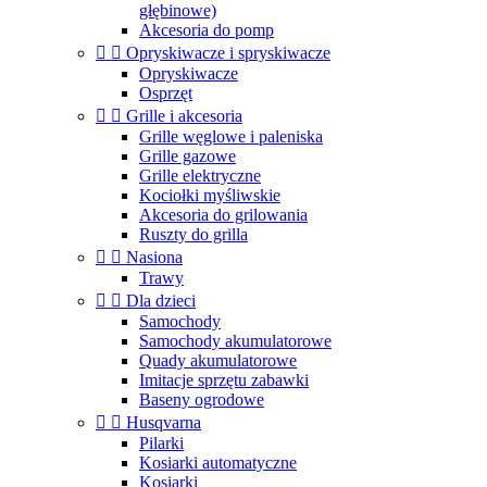
głębinowe)
Akcesoria do pomp


Opryskiwacze i spryskiwacze
Opryskiwacze
Osprzęt


Grille i akcesoria
Grille węglowe i paleniska
Grille gazowe
Grille elektryczne
Kociołki myśliwskie
Akcesoria do grilowania
Ruszty do grilla


Nasiona
Trawy


Dla dzieci
Samochody
Samochody akumulatorowe
Quady akumulatorowe
Imitacje sprzętu zabawki
Baseny ogrodowe


Husqvarna
Pilarki
Kosiarki automatyczne
Kosiarki