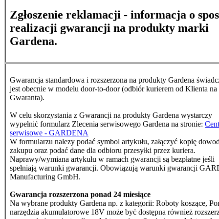
Zgłoszenie reklamacji - informacja o spo
realizacji gwarancji na produkty marki
Gardena.
Gwarancja standardowa i rozszerzona na produkty Gardena świad
jest obecnie w modelu door-to-door (odbiór kurierem od Klienta na
Gwaranta).
W celu skorzystania z Gwarancji na produkty Gardena wystarczy
wypełnić formularz Zlecenia serwisowego Gardena na stronie:
Cen
serwisowe - GARDENA
W formularzu nalezy podać symbol artykułu, załączyć kopię dowo
zakupu oraz podać dane dla odbioru przesyłki przez kuriera.
N
aprawy/wymiana artykułu w ramach gwarancji są bezpłatne jeśli
spełniają warunki gwarancji. Obowiązują warunki gwarancji G
Manufacturing GmbH.
Gwarancja rozszerzona ponad 24 miesiące
Na wybrane produkty Gardena np. z kategorii: Roboty koszące, Po
narzędzia akumulatorowe 18V może być dostępna również rozszer