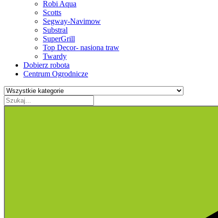
Robi Aqua
Scotts
Segway-Navimow
Substral
SuperGrill
Top Decor- nasiona traw
Twardy
Dobierz robota
Centrum Ogrodnicze