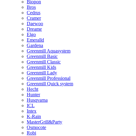
Biopon
Bros
Cedrus
Cramer
Daewoo
Dreame
Elgo
Emeralld
Gardena
Greenmill Aquasystem
Greenmill Basic
Greenmill Classic
Greenmill Kids
Greenmill Lady
Greenmill Professional
Greenmill Quick system
Hecht
Hunter
Husqvarna
ICL
Intex
K-Rain
MasterGrill&Party
Osmocote
Robi