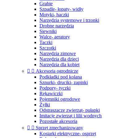
Grabie
Szpadle- łopaty- widły
Motyki- haczki
Narzędzia systemowe i trzonki
Drobne narzędzia
Siewniki
Walce- aeratory
Taczki
Szczotki
Narzędzia zimowe
Narzędzia dla dzieci
Narzędzia dla kobiet


Akcesoria ogrodnicze
Podkładki pod kolana
Sznurki- druciki- zapinki
Podpory- tyczki
Rękawiczki
Pojemniki ogrodowe
Żyłki
Odstraszacze zwierząt- pułapki
Imitacje zwierząt i lilii wodnych
Pozostałe akcesoria


Sprzęt zmechanizowany
Kosiarki elektryczne- osprzęt