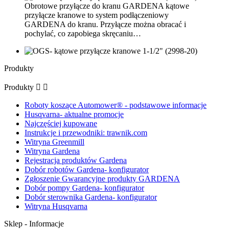
Obrotowe przyłącze do kranu GARDENA kątowe
przyłącze kranowe to system podłączeniowy
GARDENA do kranu. Przyłącze można obracać i
pochylać, co zapobiega skręcaniu…
Produkty
Produkty


Roboty koszące Automower® - podstawowe informacje
Husqvarna- aktualne promocje
Najczęściej kupowane
Instrukcje i przewodniki: trawnik.com
Witryna Greenmill
Witryna Gardena
Rejestracja produktów Gardena
Dobór robotów Gardena- konfigurator
Zgłoszenie Gwarancyjne produkty GARDENA
Dobór pompy Gardena- konfigurator
Dobór sterownika Gardena- konfigurator
Witryna Husqvarna
Sklep - Informacje