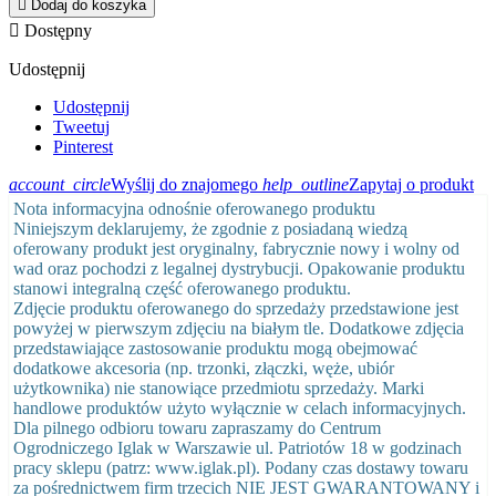

Dodaj do koszyka

Dostępny
Udostępnij
Udostępnij
Tweetuj
Pinterest
account_circle
Wyślij do znajomego
help_outline
Zapytaj o produkt
Nota informacyjna odnośnie oferowanego produktu
Niniejszym deklarujemy, że zgodnie z posiadaną wiedzą
oferowany produkt jest oryginalny, fabrycznie nowy i wolny od
wad oraz pochodzi z legalnej dystrybucji. Opakowanie produktu
stanowi integralną część oferowanego produktu.
Zdjęcie produktu oferowanego do sprzedaży przedstawione jest
powyżej w pierwszym zdjęciu na białym tle. Dodatkowe zdjęcia
przedstawiające zastosowanie produktu mogą obejmować
dodatkowe akcesoria (np. trzonki, złączki, węże, ubiór
użytkownika) nie stanowiące przedmiotu sprzedaży. Marki
handlowe produktów użyto wyłącznie w celach informacyjnych.
Dla pilnego odbioru towaru zapraszamy do Centrum
Ogrodniczego Iglak w Warszawie ul. Patriotów 18 w godzinach
pracy sklepu (patrz: www.iglak.pl). Podany czas dostawy towaru
za pośrednictwem firm trzecich NIE JEST GWARANTOWANY i