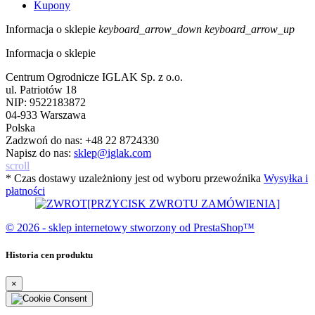
Kupony
Informacja o sklepie
keyboard_arrow_down
keyboard_arrow_up
Informacja o sklepie
Centrum Ogrodnicze IGLAK Sp. z o.o.
ul. Patriotów 18
NIP: 9522183872
04-933 Warszawa
Polska
Zadzwoń do nas:
+48 22 8724330
Napisz do nas:
sklep@iglak.com
scroll
* Czas dostawy uzależniony jest od wyboru przewoźnika
Wysyłka i
płatności
[PRZYCISK ZWROTU ZAMÓWIENIA]
© 2026 - sklep internetowy stworzony od PrestaShop™
Historia cen produktu
×