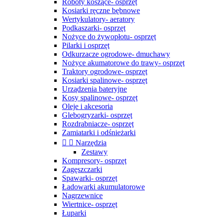
Roboty koszące- osprzęt
Kosiarki ręczne bębnowe
Wertykulatory- aeratory
Podkaszarki- osprzęt
Nożyce do żywopłotu- osprzęt
Pilarki i osprzęt
Odkurzacze ogrodowe- dmuchawy
Nożyce akumatorowe do trawy- osprzęt
Traktory ogrodowe- osprzęt
Kosiarki spalinowe- osprzęt
Urządzenia bateryjne
Kosy spalinowe- osprzęt
Oleje i akcesoria
Glebogryzarki- osprzęt
Rozdrabniacze- osprzęt
Zamiatarki i odśnieżarki


Narzędzia
Zestawy
Kompresory- osprzęt
Zagęszczarki
Spawarki- osprzęt
Ładowarki akumulatorowe
Nagrzewnice
Wiertnice- osprzęt
Łuparki