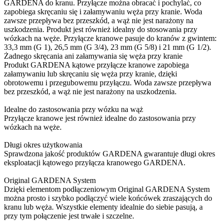
GARDENA do kranu. Przyłącze można obracać i pochylać, co
zapobiega skręcaniu się i załamywaniu węża przy kranie. Woda
zawsze przepływa bez przeszkód, a wąż nie jest narażony na
uszkodzenia. Produkt jest również idealny do stosowania przy
wózkach na węże. Przyłącze kranowe pasuje do kranów z gwintem:
33,3 mm (G 1), 26,5 mm (G 3/4), 23 mm (G 5/8) i 21 mm (G 1/2).
Żadnego skręcania ani załamywania się węża przy kranie
Produkt GARDENA kątowe przyłącze kranowe zapobiega
załamywaniu lub skręcaniu się węża przy kranie, dzięki
obrotowemu i przegubowemu przyłączu. Woda zawsze przepływa
bez przeszkód, a wąż nie jest narażony na uszkodzenia.
Idealne do zastosowania przy wózku na wąż
Przyłącze kranowe jest również idealne do zastosowania przy
wózkach na węże.
Długi okres użytkowania
Sprawdzona jakość produktów GARDENA gwarantuje długi okres
eksploatacji kątowego przyłącza kranowego GARDENA.
Original GARDENA System
Dzięki elementom podłączeniowym Original GARDENA System
można prosto i szybko podłączyć wiele końcówek zraszających do
kranu lub węża. Wszystkie elementy idealnie do siebie pasują, a
przy tym połączenie jest trwałe i szczelne.