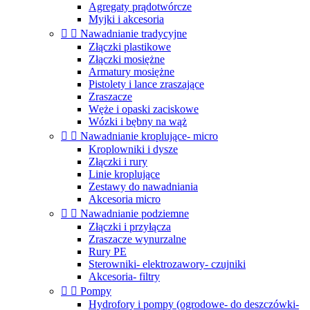
Agregaty prądotwórcze
Myjki i akcesoria


Nawadnianie tradycyjne
Złączki plastikowe
Złączki mosiężne
Armatury mosiężne
Pistolety i lance zraszające
Zraszacze
Węże i opaski zaciskowe
Wózki i bębny na wąż


Nawadnianie kroplujące- micro
Kroplowniki i dysze
Złączki i rury
Linie kroplujące
Zestawy do nawadniania
Akcesoria micro


Nawadnianie podziemne
Złączki i przyłącza
Zraszacze wynurzalne
Rury PE
Sterowniki- elektrozawory- czujniki
Akcesoria- filtry


Pompy
Hydrofory i pompy (ogrodowe- do deszczówki-