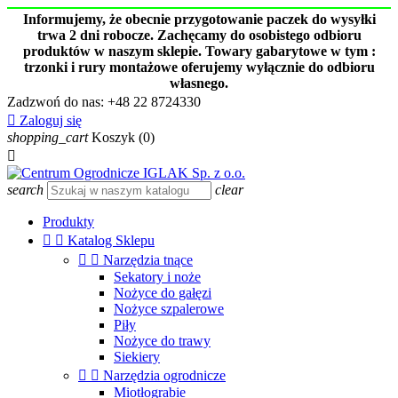
Informujemy, że obecnie przygotowanie paczek do wysyłki
trwa 2 dni robocze. Zachęcamy do osobistego odbioru
produktów w naszym sklepie. Towary gabarytowe w tym :
trzonki i rury montażowe oferujemy wyłącznie do odbioru
własnego.
Zadzwoń do nas:
+48 22 8724330

Zaloguj się
shopping_cart
Koszyk
(0)

search
clear
Produkty


Katalog Sklepu


Narzędzia tnące
Sekatory i noże
Nożyce do gałęzi
Nożyce szpalerowe
Piły
Nożyce do trawy
Siekiery


Narzędzia ogrodnicze
Miotłograbie