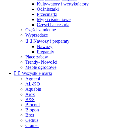
Kultywatory i wertykulatory
Odśnieżarki
Przecinarki
Myjki ciśnieniowe
Części i akcesoria
Części zamienne
Wyprzedaże


Nawozy i preparaty
Nawozy
Preparaty
Place zabaw
Trendy- Nowości
Meble ogrodowe


Wszystkie marki
Agrecol
AL-KO
Aquabin
Arox
B&S
Biocont
Biopon
Bros
Cedrus
Cramer