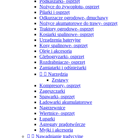
Podkaszarki- osprzęt
Nożyce do żywopłotu- osprzęt
Pilarki i osprzęt
Odkurzacze ogrodowe- dmuchawy
Nożyce akumatorowe do trawy- osprzęt
Traktory ogrodowe- osprzęt
Kosiarki spalinowe- osprzęt
Urządzenia bateryjne
Kosy spalinowe- osprzęt
Oleje i akcesoria
Glebogryzarki- osprzęt
Rozdrabniacze- osprzęt
Zamiatarki i odśnieżarki


Narzędzia
Zestawy
Kompresory- osprzęt
Zagęszczarki
Spawarki- osprzęt
Ładowarki akumulatorowe
Nagrzewnice
Wiertnice- osprzęt
Łuparki
Agregaty prądotwórcze
Myjki i akcesoria


Nawadnianie tradycyjne