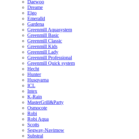
Daewoo
Dreame
Elgo
Emeralld
Gardena
Greenmill Aquasystem
Greenmill Basic
Greenmill Classic
Greenmill Kids
Greenmill Lady
Greenmill Professional
Greenmill Quick system
Hecht
Hunter
Husqvarna
ICL
Intex
K-Rain
MasterGrill&Party
Osmocote
Robi
Robi Aqua
Scotts
Segway-Navimow
Substral