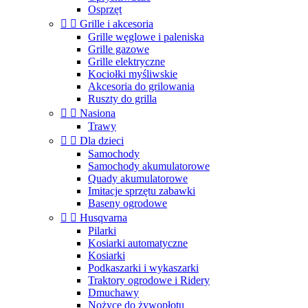
Osprzęt


Grille i akcesoria
Grille węglowe i paleniska
Grille gazowe
Grille elektryczne
Kociołki myśliwskie
Akcesoria do grilowania
Ruszty do grilla


Nasiona
Trawy


Dla dzieci
Samochody
Samochody akumulatorowe
Quady akumulatorowe
Imitacje sprzętu zabawki
Baseny ogrodowe


Husqvarna
Pilarki
Kosiarki automatyczne
Kosiarki
Podkaszarki i wykaszarki
Traktory ogrodowe i Ridery
Dmuchawy
Nożyce do żywopłotu