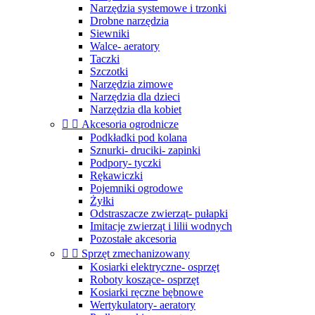
Narzędzia systemowe i trzonki
Drobne narzędzia
Siewniki
Walce- aeratory
Taczki
Szczotki
Narzędzia zimowe
Narzędzia dla dzieci
Narzędzia dla kobiet


Akcesoria ogrodnicze
Podkładki pod kolana
Sznurki- druciki- zapinki
Podpory- tyczki
Rękawiczki
Pojemniki ogrodowe
Żyłki
Odstraszacze zwierząt- pułapki
Imitacje zwierząt i lilii wodnych
Pozostałe akcesoria


Sprzęt zmechanizowany
Kosiarki elektryczne- osprzęt
Roboty koszące- osprzęt
Kosiarki ręczne bębnowe
Wertykulatory- aeratory