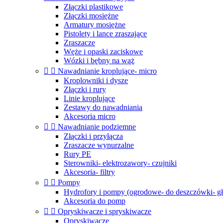
Złączki plastikowe
Złączki mosiężne
Armatury mosiężne
Pistolety i lance zraszające
Zraszacze
Węże i opaski zaciskowe
Wózki i bębny na wąż


Nawadnianie kroplujące- micro
Kroplowniki i dysze
Złączki i rury
Linie kroplujące
Zestawy do nawadniania
Akcesoria micro


Nawadnianie podziemne
Złączki i przyłącza
Zraszacze wynurzalne
Rury PE
Sterowniki- elektrozawory- czujniki
Akcesoria- filtry


Pompy
Hydrofory i pompy (ogrodowe- do deszczówki- g
Akcesoria do pomp


Opryskiwacze i spryskiwacze
Opryskiwacze