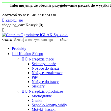
Informujemy, że obecnie przygotowanie paczek do wysyłki 
Zadzwoń do nas:
+48 22 8724330

Zaloguj się
shopping_cart
Koszyk
(0)

search
clear
Produkty


Katalog Sklepu


Narzędzia tnące
Sekatory i noże
Nożyce do gałęzi
Nożyce szpalerowe
Piły
Nożyce do trawy
Siekiery


Narzędzia ogrodnicze
Miotłograbie
Grabie
Szpadle- łopaty- widły
Motyki- haczki