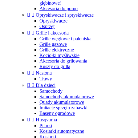
głębinowe)
Akcesoria do pomp


Opryskiwacze i spryskiwacze
Opryskiwacze
Osprzęt


Grille i akcesoria
Grille węglowe i paleniska
Grille gazowe
Grille elektryczne
Kociołki myśliwskie
Akcesoria do grilowania
Ruszty do grilla


Nasiona
Trawy


Dla dzieci
Samochody
Samochody akumulatorowe
Quady akumulatorowe
Imitacje sprzętu zabawki
Baseny ogrodowe


Husqvarna
Pilarki
Kosiarki automatyczne
Kosiarki