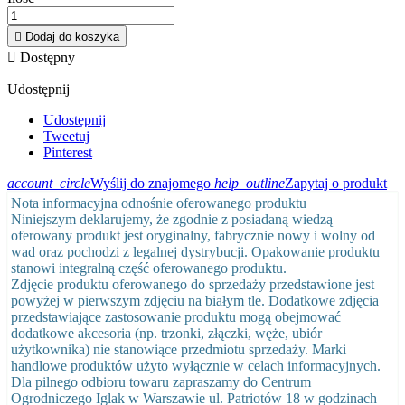

Dodaj do koszyka

Dostępny
Udostępnij
Udostępnij
Tweetuj
Pinterest
account_circle
Wyślij do znajomego
help_outline
Zapytaj o produkt
Nota informacyjna odnośnie oferowanego produktu
Niniejszym deklarujemy, że zgodnie z posiadaną wiedzą
oferowany produkt jest oryginalny, fabrycznie nowy i wolny od
wad oraz pochodzi z legalnej dystrybucji. Opakowanie produktu
stanowi integralną część oferowanego produktu.
Zdjęcie produktu oferowanego do sprzedaży przedstawione jest
powyżej w pierwszym zdjęciu na białym tle. Dodatkowe zdjęcia
przedstawiające zastosowanie produktu mogą obejmować
dodatkowe akcesoria (np. trzonki, złączki, węże, ubiór
użytkownika) nie stanowiące przedmiotu sprzedaży. Marki
handlowe produktów użyto wyłącznie w celach informacyjnych.
Dla pilnego odbioru towaru zapraszamy do Centrum
Ogrodniczego Iglak w Warszawie ul. Patriotów 18 w godzinach