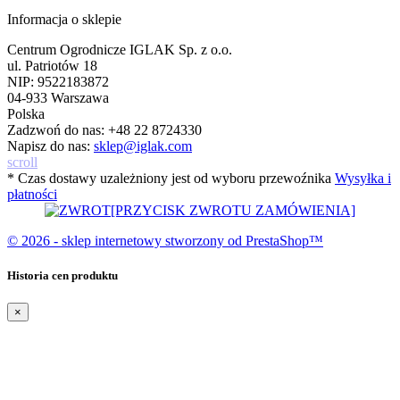
Informacja o sklepie
Centrum Ogrodnicze IGLAK Sp. z o.o.
ul. Patriotów 18
NIP: 9522183872
04-933 Warszawa
Polska
Zadzwoń do nas:
+48 22 8724330
Napisz do nas:
sklep@iglak.com
scroll
* Czas dostawy uzależniony jest od wyboru przewoźnika
Wysyłka i
płatności
[PRZYCISK ZWROTU ZAMÓWIENIA]
© 2026 - sklep internetowy stworzony od PrestaShop™
Historia cen produktu
×