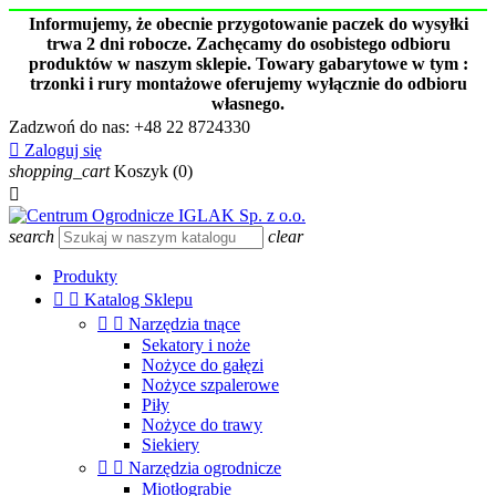
Informujemy, że obecnie przygotowanie paczek do wysyłki
trwa 2 dni robocze. Zachęcamy do osobistego odbioru
produktów w naszym sklepie. Towary gabarytowe w tym :
trzonki i rury montażowe oferujemy wyłącznie do odbioru
własnego.
Zadzwoń do nas:
+48 22 8724330

Zaloguj się
shopping_cart
Koszyk
(0)

search
clear
Produkty


Katalog Sklepu


Narzędzia tnące
Sekatory i noże
Nożyce do gałęzi
Nożyce szpalerowe
Piły
Nożyce do trawy
Siekiery


Narzędzia ogrodnicze
Miotłograbie