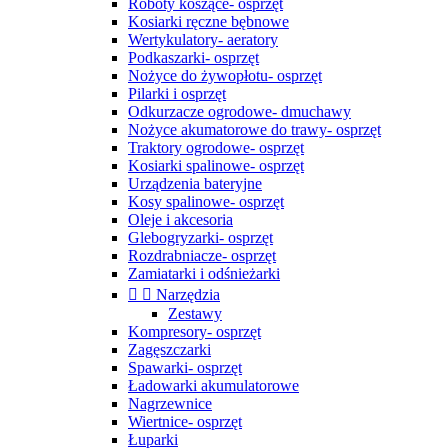
Roboty koszące- osprzęt
Kosiarki ręczne bębnowe
Wertykulatory- aeratory
Podkaszarki- osprzęt
Nożyce do żywopłotu- osprzęt
Pilarki i osprzęt
Odkurzacze ogrodowe- dmuchawy
Nożyce akumatorowe do trawy- osprzęt
Traktory ogrodowe- osprzęt
Kosiarki spalinowe- osprzęt
Urządzenia bateryjne
Kosy spalinowe- osprzęt
Oleje i akcesoria
Glebogryzarki- osprzęt
Rozdrabniacze- osprzęt
Zamiatarki i odśnieżarki


Narzędzia
Zestawy
Kompresory- osprzęt
Zagęszczarki
Spawarki- osprzęt
Ładowarki akumulatorowe
Nagrzewnice
Wiertnice- osprzęt
Łuparki