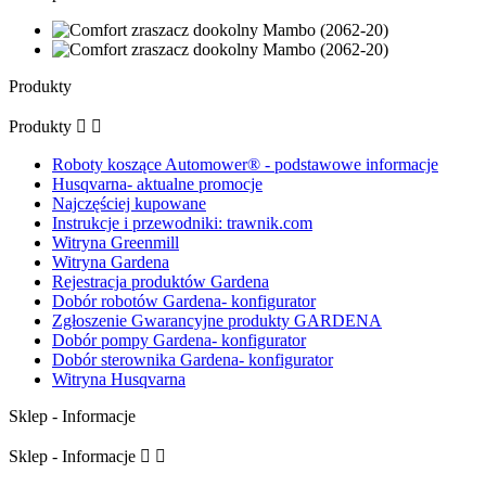
Produkty
Produkty


Roboty koszące Automower® - podstawowe informacje
Husqvarna- aktualne promocje
Najczęściej kupowane
Instrukcje i przewodniki: trawnik.com
Witryna Greenmill
Witryna Gardena
Rejestracja produktów Gardena
Dobór robotów Gardena- konfigurator
Zgłoszenie Gwarancyjne produkty GARDENA
Dobór pompy Gardena- konfigurator
Dobór sterownika Gardena- konfigurator
Witryna Husqvarna
Sklep - Informacje
Sklep - Informacje

