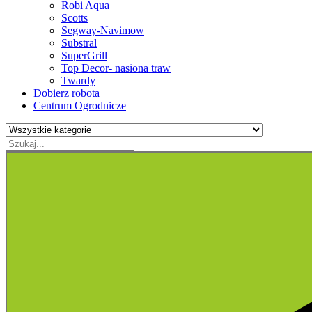
Robi Aqua
Scotts
Segway-Navimow
Substral
SuperGrill
Top Decor- nasiona traw
Twardy
Dobierz robota
Centrum Ogrodnicze