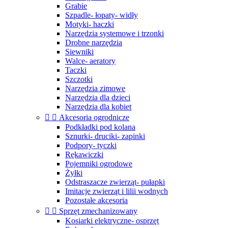
Grabie
Szpadle- łopaty- widły
Motyki- haczki
Narzędzia systemowe i trzonki
Drobne narzędzia
Siewniki
Walce- aeratory
Taczki
Szczotki
Narzędzia zimowe
Narzędzia dla dzieci
Narzędzia dla kobiet


Akcesoria ogrodnicze
Podkładki pod kolana
Sznurki- druciki- zapinki
Podpory- tyczki
Rękawiczki
Pojemniki ogrodowe
Żyłki
Odstraszacze zwierząt- pułapki
Imitacje zwierząt i lilii wodnych
Pozostałe akcesoria


Sprzęt zmechanizowany
Kosiarki elektryczne- osprzęt