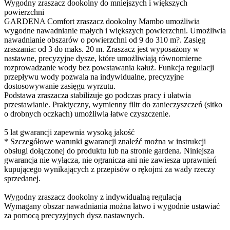
Wygodny zraszacz dookolny do mniejszych i większych
powierzchni
GARDENA Comfort zraszacz dookolny Mambo umożliwia
wygodne nawadnianie małych i większych powierzchni. Umożliwia
nawadnianie obszarów o powierzchni od 9 do 310 m?. Zasięg
zraszania: od 3 do maks. 20 m. Zraszacz jest wyposażony w
nastawne, precyzyjne dysze, które umożliwiają równomierne
rozprowadzanie wody bez powstawania kałuż. Funkcja regulacji
przepływu wody pozwala na indywidualne, precyzyjne
dostosowywanie zasięgu wyrzutu.
Podstawa zraszacza stabilizuje go podczas pracy i ułatwia
przestawianie. Praktyczny, wymienny filtr do zanieczyszczeń (sitko
o drobnych oczkach) umożliwia łatwe czyszczenie.
5 lat gwarancji zapewnia wysoką jakość
* Szczegółowe warunki gwarancji znaleźć można w instrukcji
obsługi dołączonej do produktu lub na stronie gardena. Niniejsza
gwarancja nie wyłącza, nie ogranicza ani nie zawiesza uprawnień
kupującego wynikających z przepisów o rękojmi za wady rzeczy
sprzedanej.
Wygodny zraszacz dookolny z indywidualną regulacją
Wymagany obszar nawadniania można łatwo i wygodnie ustawiać
za pomocą precyzyjnych dysz nastawnych.