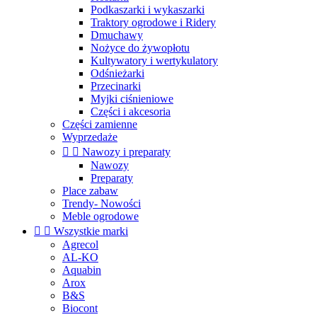
Podkaszarki i wykaszarki
Traktory ogrodowe i Ridery
Dmuchawy
Nożyce do żywopłotu
Kultywatory i wertykulatory
Odśnieżarki
Przecinarki
Myjki ciśnieniowe
Części i akcesoria
Części zamienne
Wyprzedaże


Nawozy i preparaty
Nawozy
Preparaty
Place zabaw
Trendy- Nowości
Meble ogrodowe


Wszystkie marki
Agrecol
AL-KO
Aquabin
Arox
B&S
Biocont