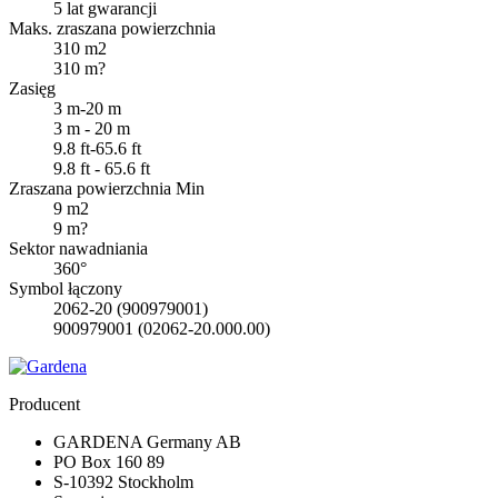
5 lat gwarancji
Maks. zraszana powierzchnia
310 m2
310 m?
Zasięg
3 m-20 m
3 m - 20 m
9.8 ft-65.6 ft
9.8 ft - 65.6 ft
Zraszana powierzchnia Min
9 m2
9 m?
Sektor nawadniania
360°
Symbol łączony
2062-20 (900979001)
900979001 (02062-20.000.00)
Producent
GARDENA Germany AB
PO Box 160 89
S-10392 Stockholm