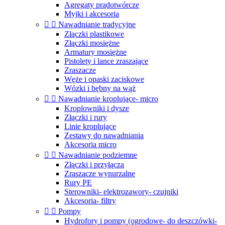
Agregaty prądotwórcze
Myjki i akcesoria


Nawadnianie tradycyjne
Złączki plastikowe
Złączki mosiężne
Armatury mosiężne
Pistolety i lance zraszające
Zraszacze
Węże i opaski zaciskowe
Wózki i bębny na wąż


Nawadnianie kroplujące- micro
Kroplowniki i dysze
Złączki i rury
Linie kroplujące
Zestawy do nawadniania
Akcesoria micro


Nawadnianie podziemne
Złączki i przyłącza
Zraszacze wynurzalne
Rury PE
Sterowniki- elektrozawory- czujniki
Akcesoria- filtry


Pompy
Hydrofory i pompy (ogrodowe- do deszczówki-