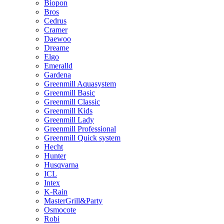
Biopon
Bros
Cedrus
Cramer
Daewoo
Dreame
Elgo
Emeralld
Gardena
Greenmill Aquasystem
Greenmill Basic
Greenmill Classic
Greenmill Kids
Greenmill Lady
Greenmill Professional
Greenmill Quick system
Hecht
Hunter
Husqvarna
ICL
Intex
K-Rain
MasterGrill&Party
Osmocote
Robi