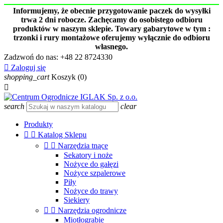
Informujemy, że obecnie przygotowanie paczek do wysyłki
trwa 2 dni robocze. Zachęcamy do osobistego odbioru
produktów w naszym sklepie. Towary gabarytowe w tym :
trzonki i rury montażowe oferujemy wyłącznie do odbioru
własnego.
Zadzwoń do nas:
+48 22 8724330

Zaloguj się
shopping_cart
Koszyk
(0)

search
clear
Produkty


Katalog Sklepu


Narzędzia tnące
Sekatory i noże
Nożyce do gałęzi
Nożyce szpalerowe
Piły
Nożyce do trawy
Siekiery


Narzędzia ogrodnicze
Miotłograbie