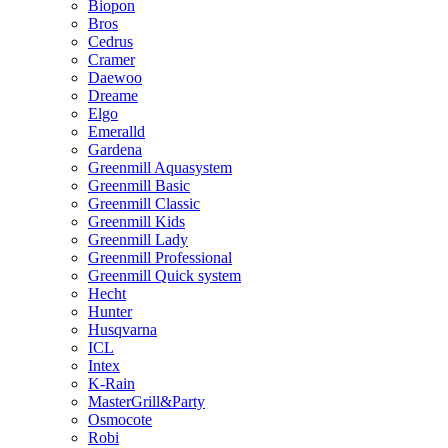
Biopon
Bros
Cedrus
Cramer
Daewoo
Dreame
Elgo
Emeralld
Gardena
Greenmill Aquasystem
Greenmill Basic
Greenmill Classic
Greenmill Kids
Greenmill Lady
Greenmill Professional
Greenmill Quick system
Hecht
Hunter
Husqvarna
ICL
Intex
K-Rain
MasterGrill&Party
Osmocote
Robi