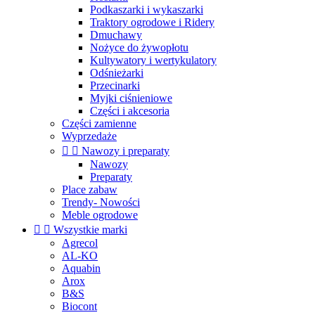
Podkaszarki i wykaszarki
Traktory ogrodowe i Ridery
Dmuchawy
Nożyce do żywopłotu
Kultywatory i wertykulatory
Odśnieżarki
Przecinarki
Myjki ciśnieniowe
Części i akcesoria
Części zamienne
Wyprzedaże


Nawozy i preparaty
Nawozy
Preparaty
Place zabaw
Trendy- Nowości
Meble ogrodowe


Wszystkie marki
Agrecol
AL-KO
Aquabin
Arox
B&S
Biocont