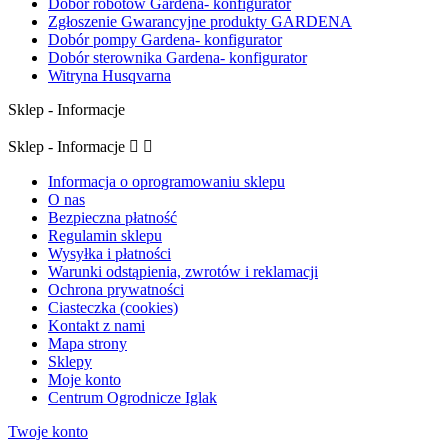
Dobór robotów Gardena- konfigurator
Zgłoszenie Gwarancyjne produkty GARDENA
Dobór pompy Gardena- konfigurator
Dobór sterownika Gardena- konfigurator
Witryna Husqvarna
Sklep - Informacje
Sklep - Informacje


Informacja o oprogramowaniu sklepu
O nas
Bezpieczna płatność
Regulamin sklepu
Wysyłka i płatności
Warunki odstąpienia, zwrotów i reklamacji
Ochrona prywatności
Ciasteczka (cookies)
Kontakt z nami
Mapa strony
Sklepy
Moje konto
Centrum Ogrodnicze Iglak
Twoje konto