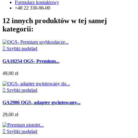
Formularz kontaktowy
+48 22 330-96-00
12 innych produktów w tej samej
kategorii:

Szybki podgląd
GA18254 OGS- Premium...
49,00 zł

Szybki podgląd
GA2906 OGS- adapter gwintowany...
29,00 zł

Szybki podgląd