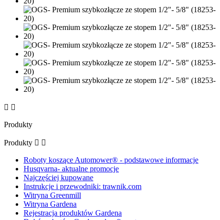


Produkty
Produkty


Roboty koszące Automower® - podstawowe informacje
Husqvarna- aktualne promocje
Najczęściej kupowane
Instrukcje i przewodniki: trawnik.com
Witryna Greenmill
Witryna Gardena
Rejestracja produktów Gardena