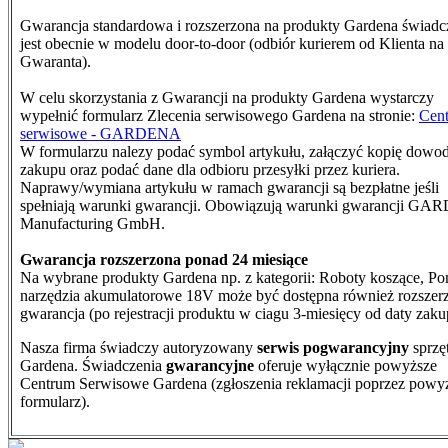
Gwarancja standardowa i rozszerzona na produkty Gardena świad
jest obecnie w modelu door-to-door (odbiór kurierem od Klienta na
Gwaranta).
W celu skorzystania z Gwarancji na produkty Gardena wystarczy
wypełnić formularz Zlecenia serwisowego Gardena na stronie:
Cen
serwisowe - GARDENA
W formularzu nalezy podać symbol artykułu, załączyć kopię dowo
zakupu oraz podać dane dla odbioru przesyłki przez kuriera.
N
aprawy/wymiana artykułu w ramach gwarancji są bezpłatne jeśli
spełniają warunki gwarancji. Obowiązują warunki gwarancji G
Manufacturing GmbH.
Gwarancja rozszerzona ponad 24 miesiące
Na wybrane produkty Gardena np. z kategorii: Roboty koszące, Po
narzędzia akumulatorowe 18V może być dostępna również rozszer
gwarancja (po rejestracji produktu w ciagu 3-miesięcy od daty zaku
Nasza firma świadczy autoryzowany
serwis pogwarancyjny
sprzę
Gardena. Świadczenia
gwarancyjne
oferuje wyłącznie powyższe
Centrum Serwisowe Gardena (zgłoszenia reklamacji poprzez powy
formularz).