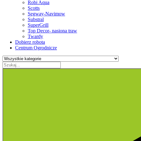
Robi Aqua
Scotts
Segway-Navimow
Substral
SuperGrill
Top Decor- nasiona traw
Twardy
Dobierz robota
Centrum Ogrodnicze