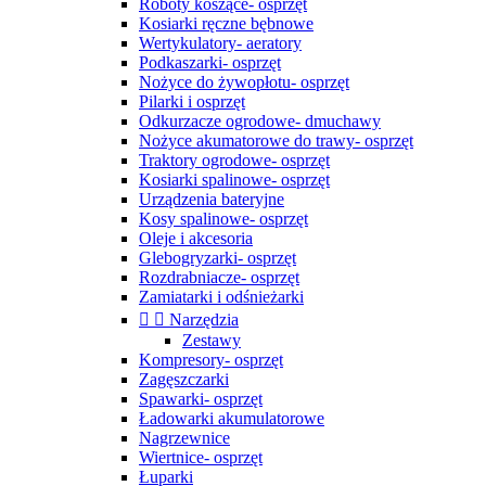
Roboty koszące- osprzęt
Kosiarki ręczne bębnowe
Wertykulatory- aeratory
Podkaszarki- osprzęt
Nożyce do żywopłotu- osprzęt
Pilarki i osprzęt
Odkurzacze ogrodowe- dmuchawy
Nożyce akumatorowe do trawy- osprzęt
Traktory ogrodowe- osprzęt
Kosiarki spalinowe- osprzęt
Urządzenia bateryjne
Kosy spalinowe- osprzęt
Oleje i akcesoria
Glebogryzarki- osprzęt
Rozdrabniacze- osprzęt
Zamiatarki i odśnieżarki


Narzędzia
Zestawy
Kompresory- osprzęt
Zagęszczarki
Spawarki- osprzęt
Ładowarki akumulatorowe
Nagrzewnice
Wiertnice- osprzęt
Łuparki