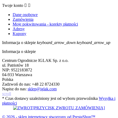
Twoje konto


Dane osobowe
Zamówienia
Moje pokwitowania - korekty płatności
Adresy
Kupony
Informacja o sklepie
keyboard_arrow_down
keyboard_arrow_up
Informacja o sklepie
Centrum Ogrodnicze IGLAK Sp. z o.o.
ul. Patriotów 18
NIP: 9522183872
04-933 Warszawa
Polska
Zadzwoń do nas:
+48 22 8724330
Napisz do nas:
sklep@iglak.com
scroll
* Czas dostawy uzależniony jest od wyboru przewoźnika
Wysyłka i
płatności
[PRZYCISK ZWROTU ZAMÓWIENIA]
© 2026 - sklep internetowy stworzony od PrestaShop™