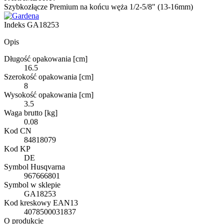
Szybkozłącze Premium na końcu węża 1/2-5/8" (13-16mm)
Indeks
GA18253
Opis
Długość opakowania [cm]
16.5
Szerokość opakowania [cm]
8
Wysokość opakowania [cm]
3.5
Waga brutto [kg]
0.08
Kod CN
84818079
Kod KP
DE
Symbol Husqvarna
967666801
Symbol w sklepie
GA18253
Kod kreskowy EAN13
4078500031837
O produkcie