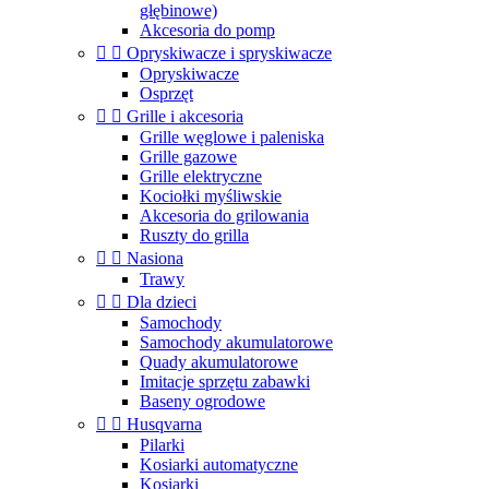
głębinowe)
Akcesoria do pomp


Opryskiwacze i spryskiwacze
Opryskiwacze
Osprzęt


Grille i akcesoria
Grille węglowe i paleniska
Grille gazowe
Grille elektryczne
Kociołki myśliwskie
Akcesoria do grilowania
Ruszty do grilla


Nasiona
Trawy


Dla dzieci
Samochody
Samochody akumulatorowe
Quady akumulatorowe
Imitacje sprzętu zabawki
Baseny ogrodowe


Husqvarna
Pilarki
Kosiarki automatyczne
Kosiarki