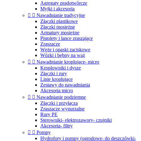
Agregaty prądotwórcze
Myjki i akcesoria


Nawadnianie tradycyjne
Złączki plastikowe
Złączki mosiężne
Armatury mosiężne
Pistolety i lance zraszające
Zraszacze
Węże i opaski zaciskowe
Wózki i bębny na wąż


Nawadnianie kroplujące- micro
Kroplowniki i dysze
Złączki i rury
Linie kroplujące
Zestawy do nawadniania
Akcesoria micro


Nawadnianie podziemne
Złączki i przyłącza
Zraszacze wynurzalne
Rury PE
Sterowniki- elektrozawory- czujniki
Akcesoria- filtry


Pompy
Hydrofory i pompy (ogrodowe- do deszczówki-