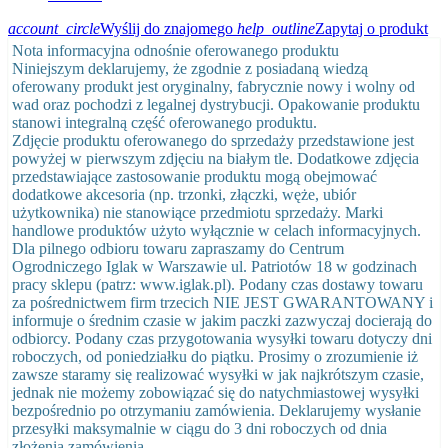
account_circle
Wyślij do znajomego
help_outline
Zapytaj o produkt
Nota informacyjna odnośnie oferowanego produktu
Niniejszym deklarujemy, że zgodnie z posiadaną wiedzą
oferowany produkt jest oryginalny, fabrycznie nowy i wolny od
wad oraz pochodzi z legalnej dystrybucji. Opakowanie produktu
stanowi integralną część oferowanego produktu.
Zdjęcie produktu oferowanego do sprzedaży przedstawione jest
powyżej w pierwszym zdjęciu na białym tle. Dodatkowe zdjęcia
przedstawiające zastosowanie produktu mogą obejmować
dodatkowe akcesoria (np. trzonki, złączki, węże, ubiór
użytkownika) nie stanowiące przedmiotu sprzedaży. Marki
handlowe produktów użyto wyłącznie w celach informacyjnych.
Dla pilnego odbioru towaru zapraszamy do Centrum
Ogrodniczego Iglak w Warszawie ul. Patriotów 18 w godzinach
pracy sklepu (patrz: www.iglak.pl). Podany czas dostawy towaru
za pośrednictwem firm trzecich NIE JEST GWARANTOWANY i
informuje o średnim czasie w jakim paczki zazwyczaj docierają do
odbiorcy. Podany czas przygotowania wysyłki towaru dotyczy dni
roboczych, od poniedziałku do piątku. Prosimy o zrozumienie iż
zawsze staramy się realizować wysyłki w jak najkrótszym czasie,
jednak nie możemy zobowiązać się do natychmiastowej wysyłki
bezpośrednio po otrzymaniu zamówienia. Deklarujemy wysłanie
przesyłki maksymalnie w ciągu do 3 dni roboczych od dnia
złożenia zamówienia.