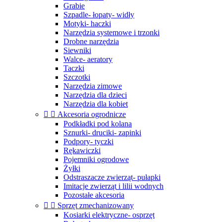
Grabie
Szpadle- łopaty- widły
Motyki- haczki
Narzędzia systemowe i trzonki
Drobne narzędzia
Siewniki
Walce- aeratory
Taczki
Szczotki
Narzędzia zimowe
Narzędzia dla dzieci
Narzędzia dla kobiet


Akcesoria ogrodnicze
Podkładki pod kolana
Sznurki- druciki- zapinki
Podpory- tyczki
Rękawiczki
Pojemniki ogrodowe
Żyłki
Odstraszacze zwierząt- pułapki
Imitacje zwierząt i lilii wodnych
Pozostałe akcesoria


Sprzęt zmechanizowany
Kosiarki elektryczne- osprzęt