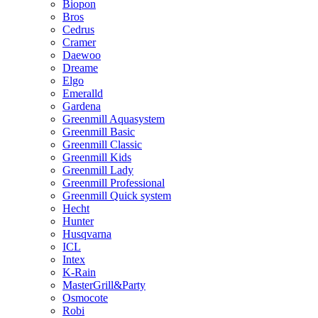
Biopon
Bros
Cedrus
Cramer
Daewoo
Dreame
Elgo
Emeralld
Gardena
Greenmill Aquasystem
Greenmill Basic
Greenmill Classic
Greenmill Kids
Greenmill Lady
Greenmill Professional
Greenmill Quick system
Hecht
Hunter
Husqvarna
ICL
Intex
K-Rain
MasterGrill&Party
Osmocote
Robi