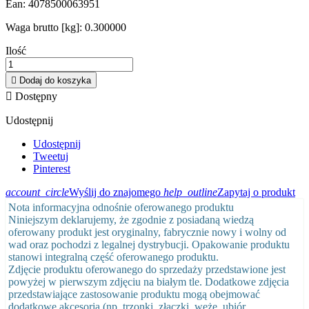
Ean:
4078500063951
Waga brutto [kg]:
0.300000
Ilość

Dodaj do koszyka

Dostępny
Udostępnij
Udostępnij
Tweetuj
Pinterest
account_circle
Wyślij do znajomego
help_outline
Zapytaj o produkt
Nota informacyjna odnośnie oferowanego produktu
Niniejszym deklarujemy, że zgodnie z posiadaną wiedzą
oferowany produkt jest oryginalny, fabrycznie nowy i wolny od
wad oraz pochodzi z legalnej dystrybucji. Opakowanie produktu
stanowi integralną część oferowanego produktu.
Zdjęcie produktu oferowanego do sprzedaży przedstawione jest
powyżej w pierwszym zdjęciu na białym tle. Dodatkowe zdjęcia
przedstawiające zastosowanie produktu mogą obejmować
dodatkowe akcesoria (np. trzonki, złączki, węże, ubiór