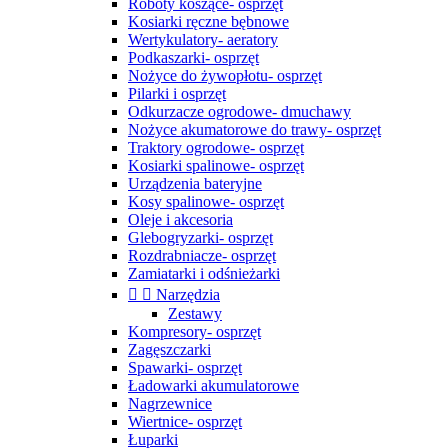
Roboty koszące- osprzęt
Kosiarki ręczne bębnowe
Wertykulatory- aeratory
Podkaszarki- osprzęt
Nożyce do żywopłotu- osprzęt
Pilarki i osprzęt
Odkurzacze ogrodowe- dmuchawy
Nożyce akumatorowe do trawy- osprzęt
Traktory ogrodowe- osprzęt
Kosiarki spalinowe- osprzęt
Urządzenia bateryjne
Kosy spalinowe- osprzęt
Oleje i akcesoria
Glebogryzarki- osprzęt
Rozdrabniacze- osprzęt
Zamiatarki i odśnieżarki


Narzędzia
Zestawy
Kompresory- osprzęt
Zagęszczarki
Spawarki- osprzęt
Ładowarki akumulatorowe
Nagrzewnice
Wiertnice- osprzęt
Łuparki