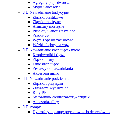
Agregaty prądotwórcze
Myjki i akcesoria


Nawadnianie tradycyjne
Złączki plastikowe
Złączki mosiężne
Armatury mosiężne
Pistolety i lance zraszające
Zraszacze
Węże i opaski zaciskowe
Wózki i bębny na wąż


Nawadnianie kroplujące- micro
Kroplowniki i dysze
Złączki i rury
Linie kroplujące
Zestawy do nawadniania
Akcesoria micro


Nawadnianie podziemne
Złączki i przyłącza
Zraszacze wynurzalne
Rury PE
Sterowniki- elektrozawory- czujniki
Akcesoria- filtry


Pompy
Hydrofory i pompy (ogrodowe- do deszczówki-