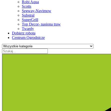
Robi Aqua
Scotts
Segway-Navimow
Substral
SuperGrill
Top Decor- nasiona traw
Twardy
Dobierz robota
Centrum Ogrodnicze