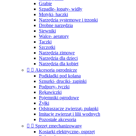
Grabie
Szpadle- łopaty- widły
Motyki- haczki
Narzędzia systemowe i trzonki
Drobne narzędzia
Siewniki
Walce- aeratory
Taczki
Szczotki
Narzędzia zimowe
Narzędzia dla dzieci
Narzędzia dla kobiet


Akcesoria ogrodnicze
Podkładki pod kolana
Sznurki- druciki- zapinki
Podpory- tyczki
Rękawiczki
Pojemniki ogrodowe
Żyłki
Odstraszacze zwierząt- pułapki
Imitacje zwierząt i lilii wodnych
Pozostałe akcesoria


Sprzęt zmechanizowany
Kosiarki elektryczne- osprzęt