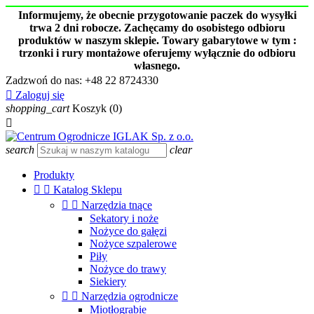
Informujemy, że obecnie przygotowanie paczek do wysyłki
trwa 2 dni robocze. Zachęcamy do osobistego odbioru
produktów w naszym sklepie. Towary gabarytowe w tym :
trzonki i rury montażowe oferujemy wyłącznie do odbioru
własnego.
Zadzwoń do nas:
+48 22 8724330

Zaloguj się
shopping_cart
Koszyk
(0)

search
clear
Produkty


Katalog Sklepu


Narzędzia tnące
Sekatory i noże
Nożyce do gałęzi
Nożyce szpalerowe
Piły
Nożyce do trawy
Siekiery


Narzędzia ogrodnicze
Miotłograbie