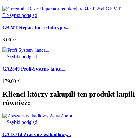

Szybki podgląd
GB24T Reparator redukcyjny...
3,00 zł

Szybki podgląd
GA2849 Profi-System- lanca...
179,00 zł
Klienci którzy zakupili ten produkt kupili
również:

Szybki podgląd
GA18714 Zraszacz wahadłowy...