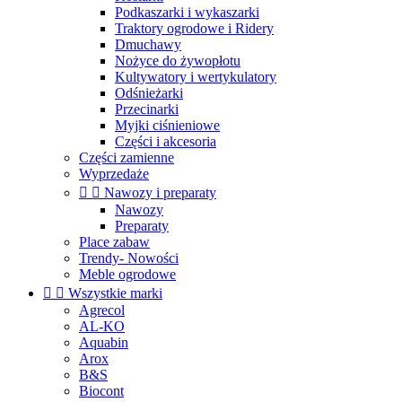
Podkaszarki i wykaszarki
Traktory ogrodowe i Ridery
Dmuchawy
Nożyce do żywopłotu
Kultywatory i wertykulatory
Odśnieżarki
Przecinarki
Myjki ciśnieniowe
Części i akcesoria
Części zamienne
Wyprzedaże


Nawozy i preparaty
Nawozy
Preparaty
Place zabaw
Trendy- Nowości
Meble ogrodowe


Wszystkie marki
Agrecol
AL-KO
Aquabin
Arox
B&S
Biocont