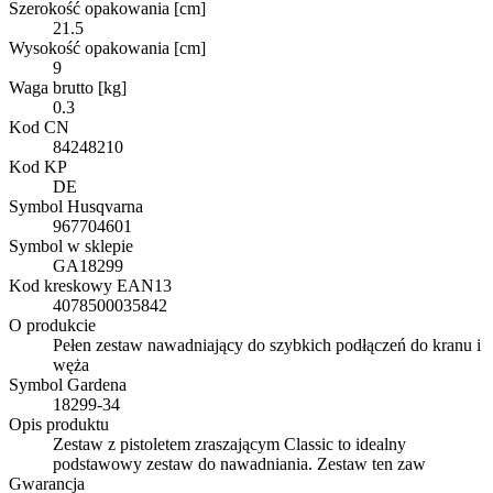
Szerokość opakowania [cm]
21.5
Wysokość opakowania [cm]
9
Waga brutto [kg]
0.3
Kod CN
84248210
Kod KP
DE
Symbol Husqvarna
967704601
Symbol w sklepie
GA18299
Kod kreskowy EAN13
4078500035842
O produkcie
Pełen zestaw nawadniający do szybkich podłączeń do kranu i
węża
Symbol Gardena
18299-34
Opis produktu
Zestaw z pistoletem zraszającym Classic to idealny
podstawowy zestaw do nawadniania. Zestaw ten zaw
Gwarancja