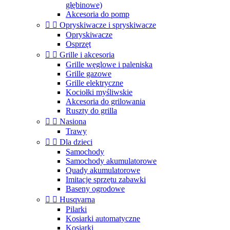
głębinowe)
Akcesoria do pomp


Opryskiwacze i spryskiwacze
Opryskiwacze
Osprzęt


Grille i akcesoria
Grille węglowe i paleniska
Grille gazowe
Grille elektryczne
Kociołki myśliwskie
Akcesoria do grilowania
Ruszty do grilla


Nasiona
Trawy


Dla dzieci
Samochody
Samochody akumulatorowe
Quady akumulatorowe
Imitacje sprzętu zabawki
Baseny ogrodowe


Husqvarna
Pilarki
Kosiarki automatyczne
Kosiarki