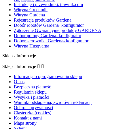
Instrukcje i przewodniki: trawnik.com
Witryna Greenmill
Witryna Gardena
Rejestracja produktów Gardena
Dobór robotów Gardena- konfigurator
Zgłoszenie Gwarancyjne produkty GARDENA
Dobór pompy Gardena- konfigurator
Dobór sterownika Gardena- konfigurator
Witryna Husqvarna
Sklep - Informacje
Sklep - Informacje


Informacja o oprogramowaniu sklepu
O nas
Bezpieczna płatność
Regulamin sklepu
Wysyłka i płatności
Warunki odstąpienia, zwrotów i reklamacji
Ochrona prywatności
Ciasteczka (cookies)
Kontakt z nami
Mapa strony
Sklepy