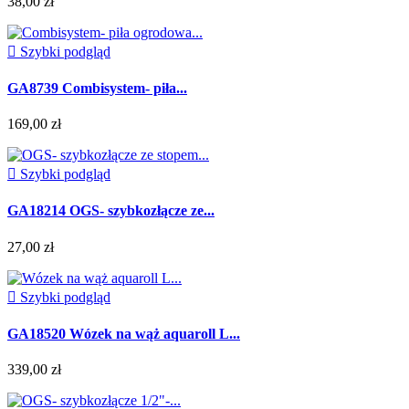
38,00 zł

Szybki podgląd
GA8739 Combisystem- piła...
169,00 zł

Szybki podgląd
GA18214 OGS- szybkozłącze ze...
27,00 zł

Szybki podgląd
GA18520 Wózek na wąż aquaroll L...
339,00 zł