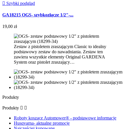

Szybki podgląd
GA18215 OGS- szybkozłącze 1/2"-...
19,00 zł
Zestaw z pistoletem zraszającym Classic to idealny
podstawowy zestaw do nawadniania. Zestaw ten
zawiera wszystkie elementy Original GARDENA
System oraz pistolet zraszający…
Produkty
Produkty


Roboty koszące Automower® - podstawowe informacje
Husqvarna- aktualne promocje
Najczęściej kupowane