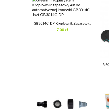

Szybki podgląd
GB3014C_DP Kroplownik Zapasowy...
7,00 zł
GA1