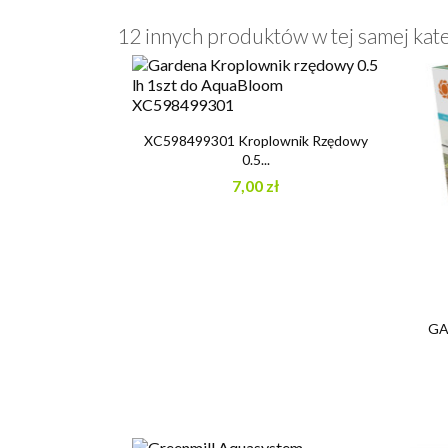
12 innych produktów w tej samej kate

Szybki podgląd
XC598499301 Kroplownik Rzędowy
0.5...
7,00 zł
GA1