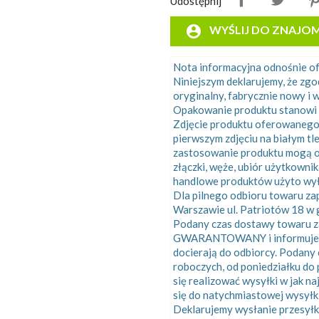
Udostępnij
account_circle
WYŚLIJ DO ZNAJO
Nota informacyjna odnośnie 
Niniejszym deklarujemy, że zg
oryginalny, fabrycznie nowy i w
Opakowanie produktu stanowi 
Zdjęcie produktu oferowanego
pierwszym zdjęciu na białym tl
zastosowanie produktu mogą o
złączki, węże, ubiór użytkowni
handlowe produktów użyto wyłą
Dla pilnego odbioru towaru z
Warszawie ul. Patriotów 18 w g
Podany czas dostawy towaru za
GWARANTOWANY i informuje o ś
docierają do odbiorcy. Podany
roboczych, od poniedziałku do 
się realizować wysyłki w jak n
się do natychmiastowej wysyłk
Deklarujemy wysłanie przesyłk