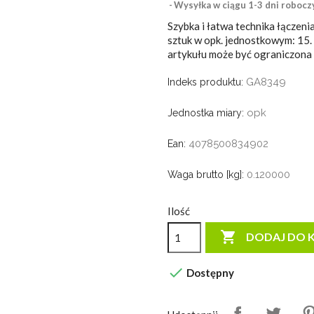
Wysyłka w ciągu 1-3 dni robocz
Szybka i łatwa technika łączen
sztuk w opk. jednostkowym: 15. 
artykułu może być ograniczona
GA8349
Indeks produktu:
opk
Jednostka miary:
4078500834902
Ean:
0.120000
Waga brutto [kg]:
Ilość

DODAJ DO 

Dostępny