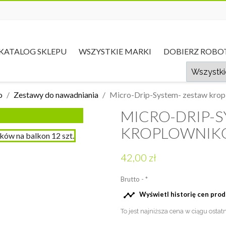
KATALOG SKLEPU
WSZYSTKIE MARKI
DOBIERZ ROBO
o
Zestawy do nawadniania
Micro-Drip-System- zestaw kropl
MICRO-DRIP-S
KROPLOWNIKÓ
42,00 zł
Brutto
*

Wyświetl historię cen pro
To jest najniższa cena w ciągu ostat