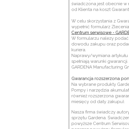
świadczona jest obecnie w 
od Klienta na koszt Gwarant
W celu skorzystania z Gwar
wypełnić formularz Zleceni
Centrum serwisowe - GARD
W formularzu nalezy podać 
dowodu zakupu oraz podać 
kuriera.
N
aprawy/wymiana artykułu w
spełniają warunki gwarancji
GARDENA Manufacturing G
Gwarancja rozszerzona pon
Na wybrane produkty Garden
Pompy i narzędzia akumula
również rozszerzona gwaranc
miesięcy od daty zakupu).
Nasza firma świadczy auto
sprzętu Gardena. Świadcze
powyższe Centrum Serwisow