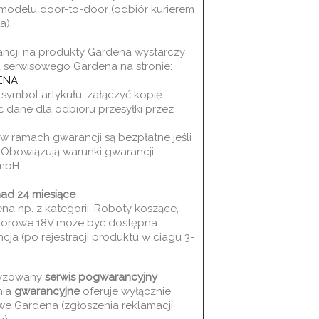
modelu door-to-door (odbiór kurierem
a).
ancji na produkty Gardena wystarczy
a serwisowego Gardena na stronie:
ENA
symbol artykułu, załączyć kopię
dane dla odbioru przesyłki przez
 ramach gwarancji są bezpłatne jeśli
. Obowiązują warunki gwarancji
mbH.
ad 24 miesiące
a np. z kategorii: Roboty koszące,
torowe 18V może być dostępna
ja (po rejestracji produktu w ciagu 3-
ryzowany
serwis pogwarancyjny
nia
gwarancyjne
oferuje wyłącznie
e Gardena (zgłoszenia reklamacji