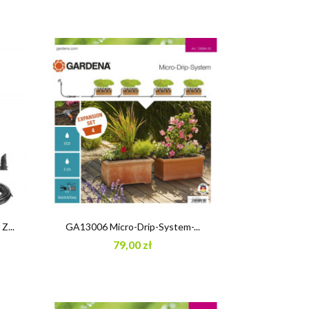

Szybki podgląd
...
GA13006 Micro-Drip-System-...
79,00 zł