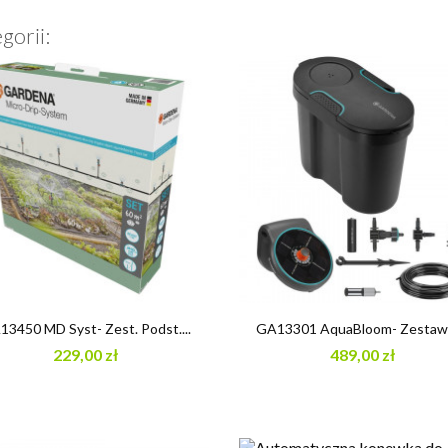
gorii:


Szybki podgląd
Szybki podgląd
3450 MD Syst- Zest. Podst....
GA13301 AquaBloom- Zestaw Z
229,00 zł
489,00 zł