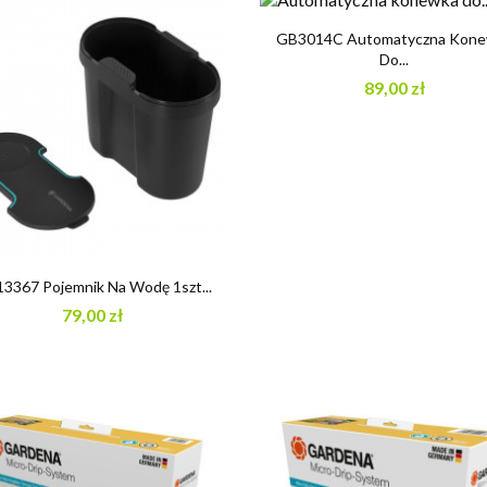

Szybki podgląd
GB3014C Automatyczna Kon
Do...
89,00 zł

Szybki podgląd
3367 Pojemnik Na Wodę 1szt...
79,00 zł