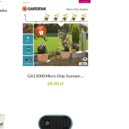
ewka

Szybki podgląd
GA13000 Micro-Drip-System-...
69,00 zł