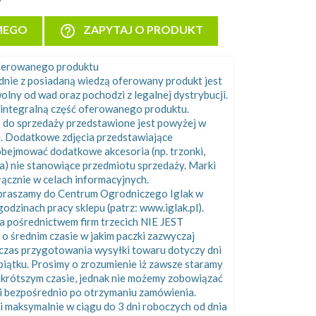
help_outline
MEGO
ZAPYTAJ O PRODUKT
oferowanego produktu
odnie z posiadaną wiedzą oferowany produkt jest
olny od wad oraz pochodzi z legalnej dystrybucji.
integralną część oferowanego produktu.
 do sprzedaży przedstawione jest powyżej w
e. Dodatkowe zdjęcia przedstawiające
bejmować dodatkowe akcesoria (np. trzonki,
ka) nie stanowiące przedmiotu sprzedaży. Marki
cznie w celach informacyjnych.
apraszamy do Centrum Ogrodniczego Iglak w
odzinach pracy sklepu (patrz: www.iglak.pl).
 pośrednictwem firm trzecich NIE JEST
rednim czasie w jakim paczki zazwyczaj
 czas przygotowania wysyłki towaru dotyczy dni
piątku. Prosimy o zrozumienie iż zawsze staramy
ajkrótszym czasie, jednak nie możemy zobowiązać
i bezpośrednio po otrzymaniu zamówienia.
i maksymalnie w ciągu do 3 dni roboczych od dnia