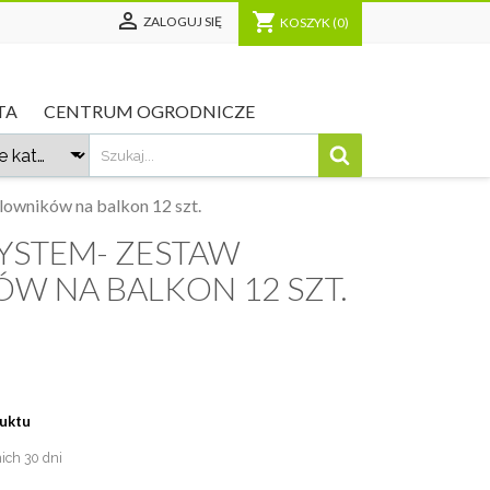

shopping_cart
ZALOGUJ SIĘ
KOSZYK
(0)
TA
CENTRUM OGRODNICZE
owników na balkon 12 szt.
YSTEM- ZESTAW
W NA BALKON 12 SZT.
duktu
nich 30 dni