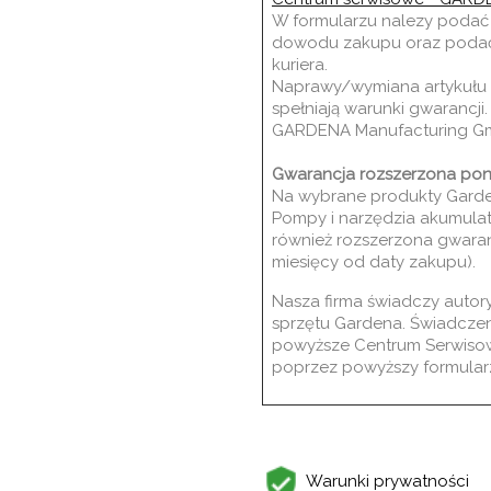
W formularzu nalezy podać 
dowodu zakupu oraz podać 
kuriera.
N
aprawy/wymiana artykułu w
spełniają warunki gwarancji
GARDENA Manufacturing G
Gwarancja rozszerzona pon
Na wybrane produkty Garden
Pompy i narzędzia akumula
również rozszerzona gwaranc
miesięcy od daty zakupu).
Nasza firma świadczy auto
sprzętu Gardena. Świadcze
powyższe Centrum Serwisow
poprzez powyższy formularz
Warunki prywatności