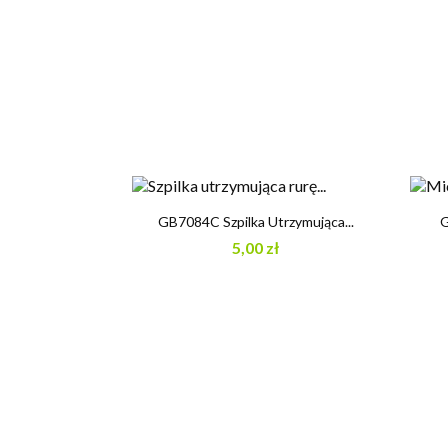

Szybki podgląd
GB7084C Szpilka Utrzymująca...
G
5,00 zł