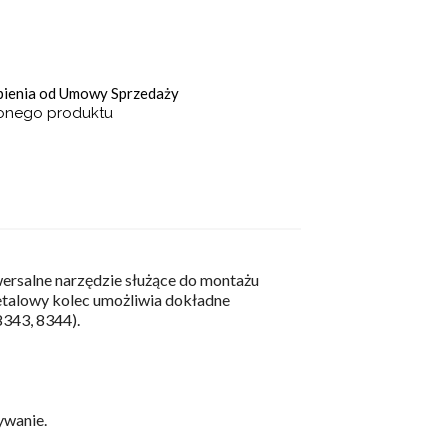
ąpienia od Umowy Sprzedaży
ionego produktu
rsalne narzędzie służące do montażu
etalowy kolec umożliwia dokładne
8343, 8344).
ywanie.