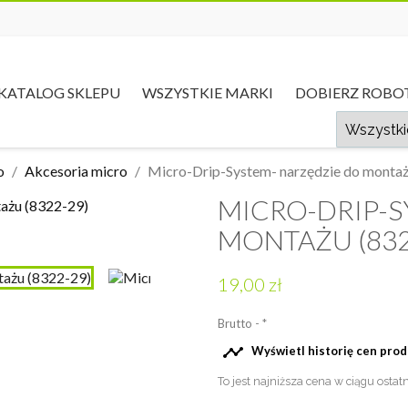
KATALOG SKLEPU
WSZYSTKIE MARKI
DOBIERZ ROBO
o
Akcesoria micro
Micro-Drip-System- narzędzie do montaż
MICRO-DRIP-S
MONTAŻU (832
19,00 zł
Brutto
*

Wyświetl historię cen pro
To jest najniższa cena w ciągu ostat