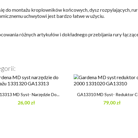
 się do montażu kroplowników końcowych, dysz rozpylających, rur
nomicznemu uchwytowi jest bardzo łatwe w użyciu.
cowania różnych artykułów i dokładnego przebijania rury łączące
gorii:


Szybki podgląd
Szybki podgląd
3313 MD Syst- Narzędzie Do...
GA13310 MD Syst- Reduktor Ciś
26,00 zł
79,00 zł