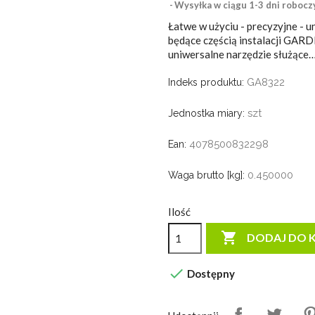
Wysyłka w ciągu 1-3 dni robocz
Łatwe w użyciu - precyzyjne -
będące częścią instalacji GAR
uniwersalne narzędzie służące
GA8322
Indeks produktu:
szt
Jednostka miary:
4078500832298
Ean:
0.450000
Waga brutto [kg]:
Ilość

DODAJ DO 

Dostępny