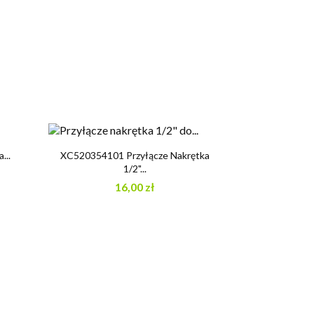

Szybki podgląd
...
XC520354101 Przyłącze Nakrętka
1/2"...
16,00 zł