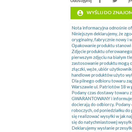
Udostępnij
account_circle
WYŚLIJ DO ZNAJO
Nota informacyjna odnośnie 
Niniejszym deklarujemy, że zg
oryginalny, fabrycznie nowy i w
Opakowanie produktu stanowi 
Zdjęcie produktu oferowanego
pierwszym zdjęciu na białym tl
zastosowanie produktu mogą o
złączki, węże, ubiór użytkowni
handlowe produktów użyto wyłą
Dla pilnego odbioru towaru z
Warszawie ul. Patriotów 18 w g
Podany czas dostawy towaru za
GWARANTOWANY i informuje o ś
docierają do odbiorcy. Podany
roboczych, od poniedziałku do 
się realizować wysyłki w jak n
się do natychmiastowej wysyłk
Deklarujemy wysłanie przesyłk