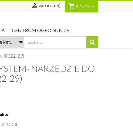

shopping_cart
ZALOGUJ SIĘ
KOSZYK
(0)
TA
CENTRUM OGRODNICZE
u (8322-29)
YSTEM- NARZĘDZIE DO
2-29)
duktu
nich 30 dni