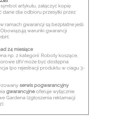
symbol artykułu, załączyć kopię
dane dla odbioru przesyłki przez
 ramach gwarancji są bezpłatne jeśli
. Obowiązują warunki gwarancji
mbH.
ad 24 miesiące
a np. z kategorii: Roboty koszące,
torowe 18V może być dostępna
ja (po rejestracji produktu w ciagu 3-
ryzowany
serwis pogwarancyjny
nia
gwarancyjne
oferuje wyłącznie
e Gardena (zgłoszenia reklamacji
).