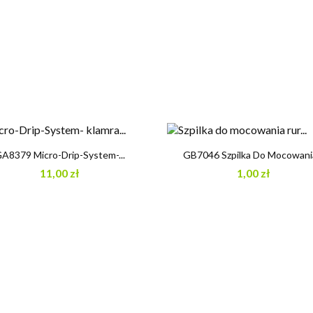


Szybki podgląd
Szybki podgląd
A8379 Micro-Drip-System-...
GB7046 Szpilka Do Mocowania
11,00 zł
1,00 zł