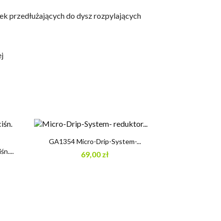
ek przedłużających do dysz rozpylających
j

Szybki podgląd
GA1354 Micro-Drip-System-...
n....
69,00 zł