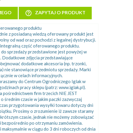
help_outline
MEGO
ZAPYTAJ O PRODUKT
oferowanego produktu
odnie z posiadaną wiedzą oferowany produkt jest
olny od wad oraz pochodzi z legalnej dystrybucji.
integralną część oferowanego produktu.
 do sprzedaży przedstawione jest powyżej w
e. Dodatkowe zdjęcia przedstawiające
bejmować dodatkowe akcesoria (np. trzonki,
ka) nie stanowiące przedmiotu sprzedaży. Marki
cznie w celach informacyjnych.
apraszamy do Centrum Ogrodniczego Iglak w
odzinach pracy sklepu (patrz: www.iglak.pl).
 pośrednictwem firm trzecich NIE JEST
rednim czasie w jakim paczki zazwyczaj
 czas przygotowania wysyłki towaru dotyczy dni
piątku. Prosimy o zrozumienie iż zawsze staramy
ajkrótszym czasie, jednak nie możemy zobowiązać
i bezpośrednio po otrzymaniu zamówienia.
i maksymalnie w ciągu do 3 dni roboczych od dnia