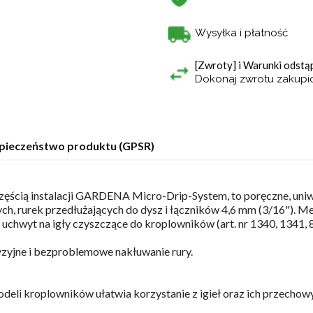
Wysyłka i płatność
[Zwroty] i Warunki odst
Dokonaj zwrotu zakup
pieczeństwo produktu (GPSR)
ścią instalacji GARDENA Micro-Drip-System, to poręczne, uniwe
h, rurek przedłużających do dysz i łączników 4,6 mm (3/16"). M
uchwyt na igły czyszczące do kroplowników (art. nr 1340, 1341, 
yzyjne i bezproblemowe nakłuwanie rury.
deli kroplowników ułatwia korzystanie z igieł oraz ich przechow