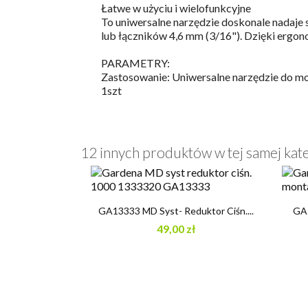
Łatwe w użyciu i wielofunkcyjne
To uniwersalne narzędzie doskonale nadaje
lub łączników 4,6 mm (3/16"). Dzięki ergo
PARAMETRY:
Zastosowanie: Uniwersalne narzędzie do mo
1szt
12 innych produktów w tej samej kate

Szybki podgląd
GA13333 MD Syst- Reduktor Ciśn....
GA1
49,00 zł