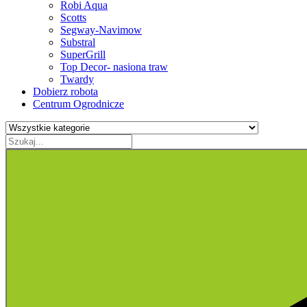
Robi Aqua
Scotts
Segway-Navimow
Substral
SuperGrill
Top Decor- nasiona traw
Twardy
Dobierz robota
Centrum Ogrodnicze