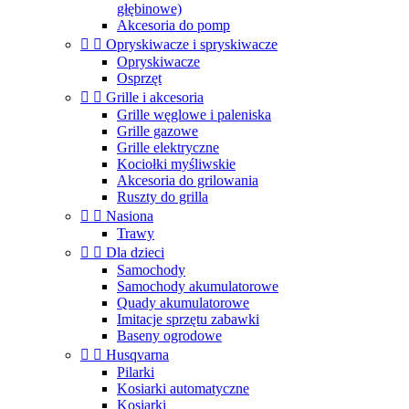
głębinowe)
Akcesoria do pomp


Opryskiwacze i spryskiwacze
Opryskiwacze
Osprzęt


Grille i akcesoria
Grille węglowe i paleniska
Grille gazowe
Grille elektryczne
Kociołki myśliwskie
Akcesoria do grilowania
Ruszty do grilla


Nasiona
Trawy


Dla dzieci
Samochody
Samochody akumulatorowe
Quady akumulatorowe
Imitacje sprzętu zabawki
Baseny ogrodowe


Husqvarna
Pilarki
Kosiarki automatyczne
Kosiarki