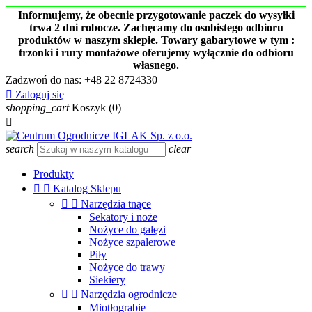
Informujemy, że obecnie przygotowanie paczek do wysyłki
trwa 2 dni robocze. Zachęcamy do osobistego odbioru
produktów w naszym sklepie. Towary gabarytowe w tym :
trzonki i rury montażowe oferujemy wyłącznie do odbioru
własnego.
Zadzwoń do nas:
+48 22 8724330

Zaloguj się
shopping_cart
Koszyk
(0)

search
clear
Produkty


Katalog Sklepu


Narzędzia tnące
Sekatory i noże
Nożyce do gałęzi
Nożyce szpalerowe
Piły
Nożyce do trawy
Siekiery


Narzędzia ogrodnicze
Miotłograbie