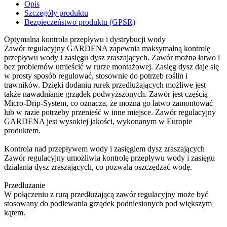
Opis
Szczegóły produktu
Bezpieczeństwo produktu (GPSR)
Optymalna kontrola przepływu i dystrybucji wody
Zawór regulacyjny GARDENA zapewnia maksymalną kontrolę
przepływu wody i zasięgu dysz zraszających. Zawór można łatwo i
bez problemów umieścić w rurze montażowej. Zasięg dysz daje się
w prosty sposób regulować, stosownie do potrzeb roślin i
trawników. Dzięki dodaniu rurek przedłużających możliwe jest
także nawadnianie grządek podwyższonych. Zawór jest częścią
Micro-Drip-System, co oznacza, że można go łatwo zamontować
lub w razie potrzeby przenieść w inne miejsce. Zawór regulacyjny
GARDENA jest wysokiej jakości, wykonanym w Europie
produktem.
Kontrola nad przepływem wody i zasięgiem dysz zraszających
Zawór regulacyjny umożliwia kontrolę przepływu wody i zasięgu
działania dysz zraszających, co pozwala oszczędzać wodę.
Przedłużanie
W połączeniu z rurą przedłużającą zawór regulacyjny może być
stosowany do podlewania grządek podniesionych pod większym
kątem.