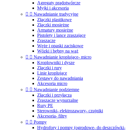
Agregaty prądotwórcze
Myjki i akcesoria


Nawadnianie tradycyjne
Złączki plastikowe
Złączki mosiężne
Armatury mosiężne
Pistolety i lance zraszające
Zraszacze
Węże i opaski zaciskowe
Wózki i bębny na wąż


Nawadnianie kroplujące- micro
Kroplowniki i dysze
Złączki i rury
Linie kroplujące
Zestawy do nawadniania
Akcesoria micro


Nawadnianie podziemne
Złączki i przyłącza
Zraszacze wynurzalne
Rury PE
Sterowniki- elektrozawory- czujniki
Akcesoria- filtry


Pompy
Hydrofory i pompy (ogrodowe- do deszczówki-