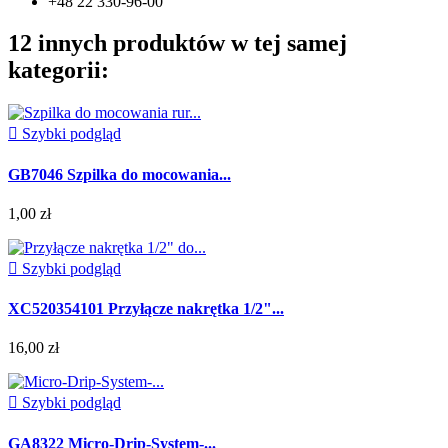
+48 22 330-96-00
12 innych produktów w tej samej
kategorii:

Szybki podgląd
GB7046 Szpilka do mocowania...
1,00 zł

Szybki podgląd
XC520354101 Przyłącze nakrętka 1/2"...
16,00 zł

Szybki podgląd
GA8322 Micro-Drip-System-...