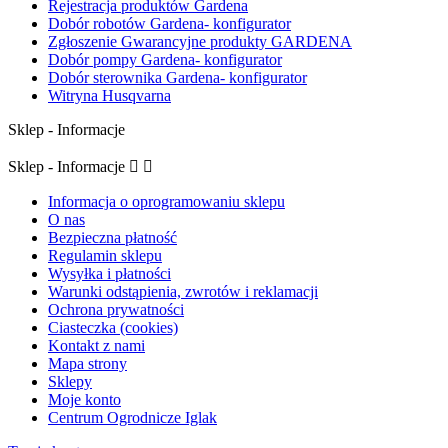
Rejestracja produktów Gardena
Dobór robotów Gardena- konfigurator
Zgłoszenie Gwarancyjne produkty GARDENA
Dobór pompy Gardena- konfigurator
Dobór sterownika Gardena- konfigurator
Witryna Husqvarna
Sklep - Informacje
Sklep - Informacje


Informacja o oprogramowaniu sklepu
O nas
Bezpieczna płatność
Regulamin sklepu
Wysyłka i płatności
Warunki odstąpienia, zwrotów i reklamacji
Ochrona prywatności
Ciasteczka (cookies)
Kontakt z nami
Mapa strony
Sklepy
Moje konto
Centrum Ogrodnicze Iglak