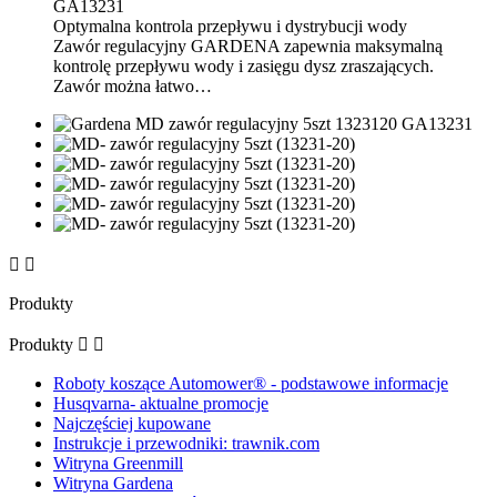
Optymalna kontrola przepływu i dystrybucji wody
Zawór regulacyjny GARDENA zapewnia maksymalną
kontrolę przepływu wody i zasięgu dysz zraszających.
Zawór można łatwo…


Produkty
Produkty


Roboty koszące Automower® - podstawowe informacje
Husqvarna- aktualne promocje
Najczęściej kupowane
Instrukcje i przewodniki: trawnik.com
Witryna Greenmill
Witryna Gardena