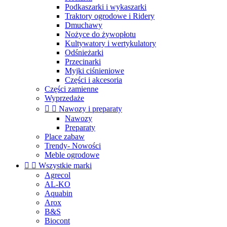
Podkaszarki i wykaszarki
Traktory ogrodowe i Ridery
Dmuchawy
Nożyce do żywopłotu
Kultywatory i wertykulatory
Odśnieżarki
Przecinarki
Myjki ciśnieniowe
Części i akcesoria
Części zamienne
Wyprzedaże


Nawozy i preparaty
Nawozy
Preparaty
Place zabaw
Trendy- Nowości
Meble ogrodowe


Wszystkie marki
Agrecol
AL-KO
Aquabin
Arox
B&S
Biocont