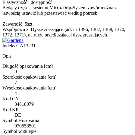
Elastyczność i dostępność
Będący częścią systemu Micro-Drip-System zawór można z
łatwością ustawić lub przestawiać według potrzeb.
Zawartość: 5szt
Współpraca z: Dysze zraszające (art. nr 1396, 1367, 1368, 1370,
1372, 1371), na rurze przedłużającej dysz zraszających.
Indeks
GA13231
Opis
Długość opakowania [cm]
9
Szerokość opakowania [cm]
7
Wysokość opakowania [cm]
4
Kod CN
84818079
Kod KP
DE
Symbol Husqvarna
970558501
Symbol w sklepie