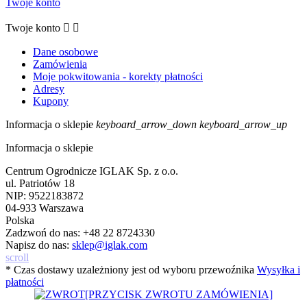
Twoje konto
Twoje konto


Dane osobowe
Zamówienia
Moje pokwitowania - korekty płatności
Adresy
Kupony
Informacja o sklepie
keyboard_arrow_down
keyboard_arrow_up
Informacja o sklepie
Centrum Ogrodnicze IGLAK Sp. z o.o.
ul. Patriotów 18
NIP: 9522183872
04-933 Warszawa
Polska
Zadzwoń do nas:
+48 22 8724330
Napisz do nas:
sklep@iglak.com
scroll
* Czas dostawy uzależniony jest od wyboru przewoźnika
Wysyłka i
płatności
[PRZYCISK ZWROTU ZAMÓWIENIA]