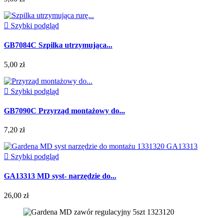

Szybki podgląd
GB7084C Szpilka utrzymująca...
5,00 zł

Szybki podgląd
GB7090C Przyrząd montażowy do...
7,20 zł

Szybki podgląd
GA13313 MD syst- narzędzie do...
26,00 zł