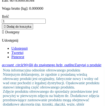
Ean:
4078500058544
Waga brutto [kg]:
0.000000
Ilość

Dodaj do koszyka

Dostępny
Udostępnij
Udostępnij
Tweetuj
Pinterest
account_circle
Wyślij do znajomego
help_outline
Zapytaj o produkt
Nota informacyjna odnośnie oferowanego produktu
Niniejszym deklarujemy, że zgodnie z posiadaną wiedzą
oferowany produkt jest oryginalny, fabrycznie nowy i wolny od
wad oraz pochodzi z legalnej dystrybucji. Opakowanie produktu
stanowi integralną część oferowanego produktu.
Zdjęcie produktu oferowanego do sprzedaży przedstawione jest
powyżej w pierwszym zdjęciu na białym tle. Dodatkowe zdjęcia
przedstawiające zastosowanie produktu mogą obejmować
dodatkowe akcesoria (np. trzonki, złączki, węże, ubiór