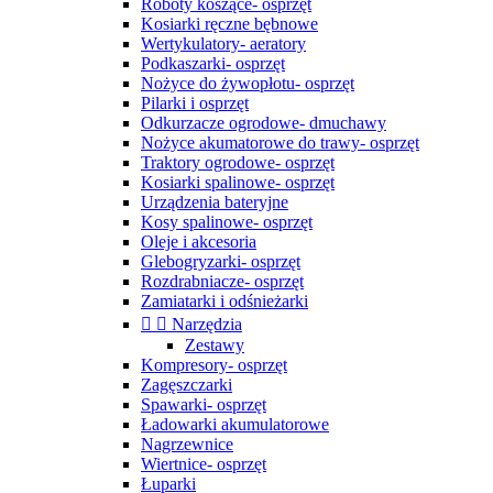
Roboty koszące- osprzęt
Kosiarki ręczne bębnowe
Wertykulatory- aeratory
Podkaszarki- osprzęt
Nożyce do żywopłotu- osprzęt
Pilarki i osprzęt
Odkurzacze ogrodowe- dmuchawy
Nożyce akumatorowe do trawy- osprzęt
Traktory ogrodowe- osprzęt
Kosiarki spalinowe- osprzęt
Urządzenia bateryjne
Kosy spalinowe- osprzęt
Oleje i akcesoria
Glebogryzarki- osprzęt
Rozdrabniacze- osprzęt
Zamiatarki i odśnieżarki


Narzędzia
Zestawy
Kompresory- osprzęt
Zagęszczarki
Spawarki- osprzęt
Ładowarki akumulatorowe
Nagrzewnice
Wiertnice- osprzęt
Łuparki