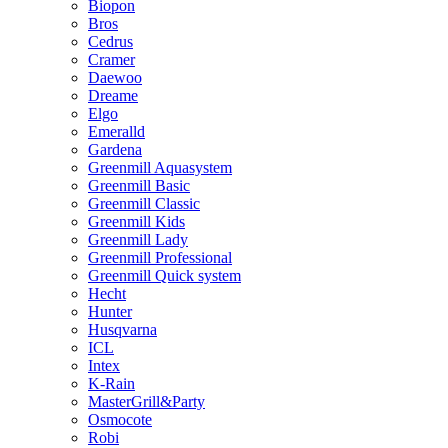
Biopon
Bros
Cedrus
Cramer
Daewoo
Dreame
Elgo
Emeralld
Gardena
Greenmill Aquasystem
Greenmill Basic
Greenmill Classic
Greenmill Kids
Greenmill Lady
Greenmill Professional
Greenmill Quick system
Hecht
Hunter
Husqvarna
ICL
Intex
K-Rain
MasterGrill&Party
Osmocote
Robi