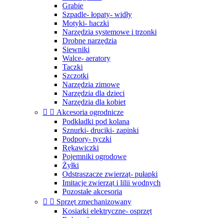
Grabie
Szpadle- łopaty- widły
Motyki- haczki
Narzędzia systemowe i trzonki
Drobne narzędzia
Siewniki
Walce- aeratory
Taczki
Szczotki
Narzędzia zimowe
Narzędzia dla dzieci
Narzędzia dla kobiet


Akcesoria ogrodnicze
Podkładki pod kolana
Sznurki- druciki- zapinki
Podpory- tyczki
Rękawiczki
Pojemniki ogrodowe
Żyłki
Odstraszacze zwierząt- pułapki
Imitacje zwierząt i lilii wodnych
Pozostałe akcesoria


Sprzęt zmechanizowany
Kosiarki elektryczne- osprzęt