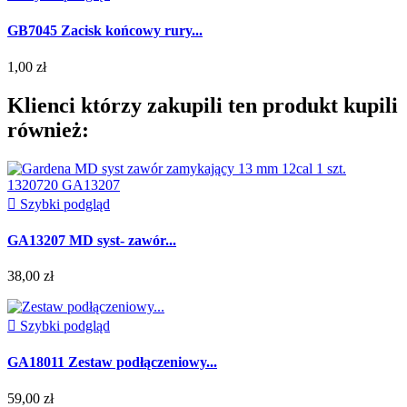
GB7045 Zacisk końcowy rury...
1,00 zł
Klienci którzy zakupili ten produkt kupili
również:

Szybki podgląd
GA13207 MD syst- zawór...
38,00 zł

Szybki podgląd
GA18011 Zestaw podłączeniowy...
59,00 zł