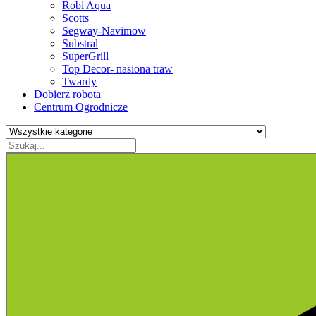
Robi Aqua
Scotts
Segway-Navimow
Substral
SuperGrill
Top Decor- nasiona traw
Twardy
Dobierz robota
Centrum Ogrodnicze