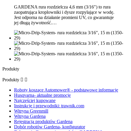
GARDENA rura rozdzielcza 4,6 mm (3/16") to rura
zaopatrująca kroplowniki i dysze rozpylające w wodę.
Jest odporna na działanie promieni UV, co gwarantuje
jej długą żywotność.…
Produkty
Produkty


Roboty koszące Automower® - podstawowe informacje
Husqvarna- aktualne promocje
Najczęściej kupowane
Instrukcje i przewodniki: trawnik.com
Witryna Greenmill
Witryna Gardena
Rejestracja produktów Gardena
Dobór robotów Gardena- konfigurator