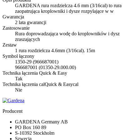
GARDENA rura rozdzielcza 4.6 mm (3/16cal) to rura
zaopatrująca kroplowniki i dysze rozpylające w w
Gwarancja
2 lata gwarancji
Zastosowanie
Rura doprowadzająca wodę do kroplowników i dysz
zraszających
Zestaw
1 rura rozdzielcza 4.6mm (3/16cal). 15m
Symbol łączony
1350-29 (966687001)
966687001 (01350-29.000.00)
Technika łączenia Quick & Easy
Tak
Technika łączenia calQuick & Easycal
Nie
Producent
GARDENA Germany AB
PO Box 160 89
S-10392 Stockholm
Szwecja