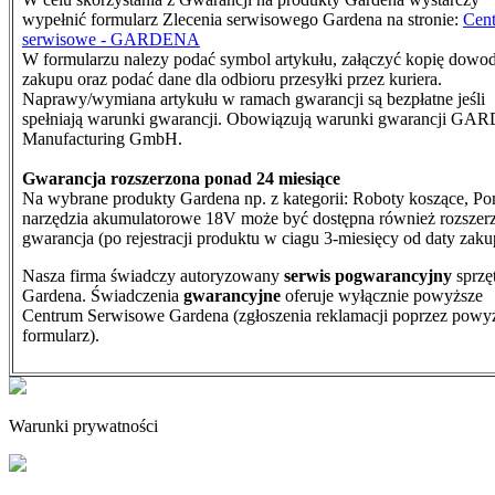
wypełnić formularz Zlecenia serwisowego Gardena na stronie:
Cen
serwisowe - GARDENA
W formularzu nalezy podać symbol artykułu, załączyć kopię dowo
zakupu oraz podać dane dla odbioru przesyłki przez kuriera.
N
aprawy/wymiana artykułu w ramach gwarancji są bezpłatne jeśli
spełniają warunki gwarancji. Obowiązują warunki gwarancji G
Manufacturing GmbH.
Gwarancja rozszerzona ponad 24 miesiące
Na wybrane produkty Gardena np. z kategorii: Roboty koszące, Po
narzędzia akumulatorowe 18V może być dostępna również rozszer
gwarancja (po rejestracji produktu w ciagu 3-miesięcy od daty zaku
Nasza firma świadczy autoryzowany
serwis pogwarancyjny
sprzę
Gardena. Świadczenia
gwarancyjne
oferuje wyłącznie powyższe
Centrum Serwisowe Gardena (zgłoszenia reklamacji poprzez powy
formularz).
Warunki prywatności