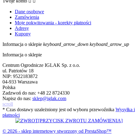
Twoje konto


Dane osobowe
Zamówienia
Moje pokwitowania - korekty płatności
Adresy
Kupony
Informacja o sklepie
keyboard_arrow_down
keyboard_arrow_up
Informacja o sklepie
Centrum Ogrodnicze IGLAK Sp. z o.o.
ul. Patriotów 18
NIP: 9522183872
04-933 Warszawa
Polska
Zadzwoń do nas:
+48 22 8724330
Napisz do nas:
sklep@iglak.com
scroll
* Czas dostawy uzależniony jest od wyboru przewoźnika
Wysyłka i
płatności
[PRZYCISK ZWROTU ZAMÓWIENIA]
© 2026 - sklep internetowy stworzony od PrestaShop™