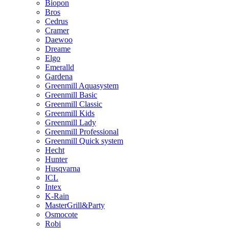
Biopon
Bros
Cedrus
Cramer
Daewoo
Dreame
Elgo
Emeralld
Gardena
Greenmill Aquasystem
Greenmill Basic
Greenmill Classic
Greenmill Kids
Greenmill Lady
Greenmill Professional
Greenmill Quick system
Hecht
Hunter
Husqvarna
ICL
Intex
K-Rain
MasterGrill&Party
Osmocote
Robi