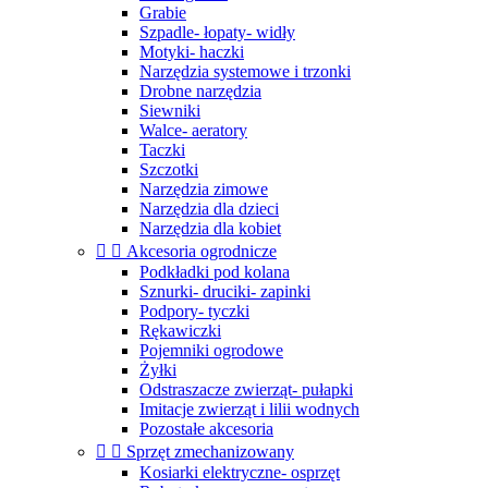
Grabie
Szpadle- łopaty- widły
Motyki- haczki
Narzędzia systemowe i trzonki
Drobne narzędzia
Siewniki
Walce- aeratory
Taczki
Szczotki
Narzędzia zimowe
Narzędzia dla dzieci
Narzędzia dla kobiet


Akcesoria ogrodnicze
Podkładki pod kolana
Sznurki- druciki- zapinki
Podpory- tyczki
Rękawiczki
Pojemniki ogrodowe
Żyłki
Odstraszacze zwierząt- pułapki
Imitacje zwierząt i lilii wodnych
Pozostałe akcesoria


Sprzęt zmechanizowany
Kosiarki elektryczne- osprzęt