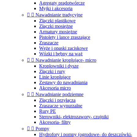
Agregaty prądotwórcze
Myjki i akcesoria


Nawadnianie tradycyjne
Złączki plastikowe
Złączki mosiężne
Armatury mosiężne
Pistolety i lance zraszające
Zraszacze
Węże i opaski zaciskowe
Wózki i bębny na wąż


Nawadnianie kroplujące- micro
Kroplowniki i dysze
Złączki i rury
Linie kroplujące
Zestawy do nawadniania
Akcesoria micro


Nawadnianie podziemne
Złączki i przyłącza
Zraszacze wynurzalne
Rury PE
Sterowniki- elektrozawory- czujniki
Akcesoria- filtry


Pompy
Hydrofory i pompy (ogrodowe- do deszczówki-