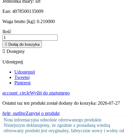
Jednostka miary:
szt
Ean:
4078500135009
Waga brutto [kg]:
0.210000
Ilość

Dodaj do koszyka

Dostępny
Udostępnij
Udostępnij
Tweetuj
Pinterest
account_circle
Wyślij do znajomego
Ostatni raz ten produkt został dodany do koszyka: 2026-07-27
help_outline
Zapytaj o produkt
Nota informacyjna odnośnie oferowanego produktu
Niniejszym deklarujemy, że zgodnie z posiadaną wiedzą
oferowany produkt jest oryginalny, fabrycznie nowy i wolny od