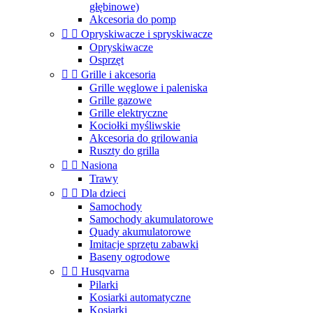
głębinowe)
Akcesoria do pomp


Opryskiwacze i spryskiwacze
Opryskiwacze
Osprzęt


Grille i akcesoria
Grille węglowe i paleniska
Grille gazowe
Grille elektryczne
Kociołki myśliwskie
Akcesoria do grilowania
Ruszty do grilla


Nasiona
Trawy


Dla dzieci
Samochody
Samochody akumulatorowe
Quady akumulatorowe
Imitacje sprzętu zabawki
Baseny ogrodowe


Husqvarna
Pilarki
Kosiarki automatyczne
Kosiarki