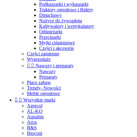
Podkaszarki i wykaszarki
Traktory ogrodowe i Ridery
Dmuchawy
Nożyce do żywopłotu
Kultywatory i wertykulatory
Odśnieżarki
Przecinarki
Myjki ciśnieniowe
Części i akcesoria
Części zamienne
Wyprzedaże


Nawozy i preparaty
Nawozy
Preparaty
Place zabaw
Trendy- Nowości
Meble ogrodowe


Wszystkie marki
Agrecol
AL-KO
Aquabin
Arox
B&S
Biocont