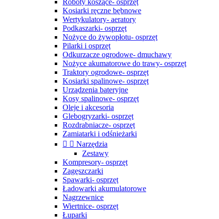
Roboty koszące- osprzęt
Kosiarki ręczne bębnowe
Wertykulatory- aeratory
Podkaszarki- osprzęt
Nożyce do żywopłotu- osprzęt
Pilarki i osprzęt
Odkurzacze ogrodowe- dmuchawy
Nożyce akumatorowe do trawy- osprzęt
Traktory ogrodowe- osprzęt
Kosiarki spalinowe- osprzęt
Urządzenia bateryjne
Kosy spalinowe- osprzęt
Oleje i akcesoria
Glebogryzarki- osprzęt
Rozdrabniacze- osprzęt
Zamiatarki i odśnieżarki


Narzędzia
Zestawy
Kompresory- osprzęt
Zagęszczarki
Spawarki- osprzęt
Ładowarki akumulatorowe
Nagrzewnice
Wiertnice- osprzęt
Łuparki