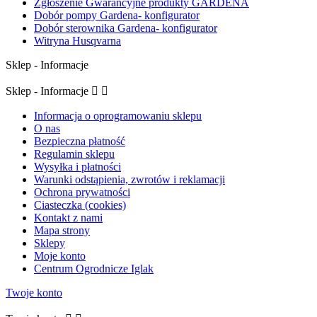
Zgłoszenie Gwarancyjne produkty GARDENA
Dobór pompy Gardena- konfigurator
Dobór sterownika Gardena- konfigurator
Witryna Husqvarna
Sklep - Informacje
Sklep - Informacje


Informacja o oprogramowaniu sklepu
O nas
Bezpieczna płatność
Regulamin sklepu
Wysyłka i płatności
Warunki odstąpienia, zwrotów i reklamacji
Ochrona prywatności
Ciasteczka (cookies)
Kontakt z nami
Mapa strony
Sklepy
Moje konto
Centrum Ogrodnicze Iglak
Twoje konto