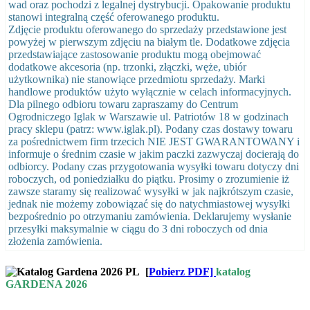
wad oraz pochodzi z legalnej dystrybucji. Opakowanie produktu
stanowi integralną część oferowanego produktu.
Zdjęcie produktu oferowanego do sprzedaży przedstawione jest
powyżej w pierwszym zdjęciu na białym tle. Dodatkowe zdjęcia
przedstawiające zastosowanie produktu mogą obejmować
dodatkowe akcesoria (np. trzonki, złączki, węże, ubiór
użytkownika) nie stanowiące przedmiotu sprzedaży. Marki
handlowe produktów użyto wyłącznie w celach informacyjnych.
Dla pilnego odbioru towaru zapraszamy do Centrum
Ogrodniczego Iglak w Warszawie ul. Patriotów 18 w godzinach
pracy sklepu (patrz: www.iglak.pl). Podany czas dostawy towaru
za pośrednictwem firm trzecich NIE JEST GWARANTOWANY i
informuje o średnim czasie w jakim paczki zazwyczaj docierają do
odbiorcy. Podany czas przygotowania wysyłki towaru dotyczy dni
roboczych, od poniedziałku do piątku. Prosimy o zrozumienie iż
zawsze staramy się realizować wysyłki w jak najkrótszym czasie,
jednak nie możemy zobowiązać się do natychmiastowej wysyłki
bezpośrednio po otrzymaniu zamówienia. Deklarujemy wysłanie
przesyłki maksymalnie w ciągu do 3 dni roboczych od dnia
złożenia zamówienia.
[
Pobierz PDF]
katalog
GARDENA 2026