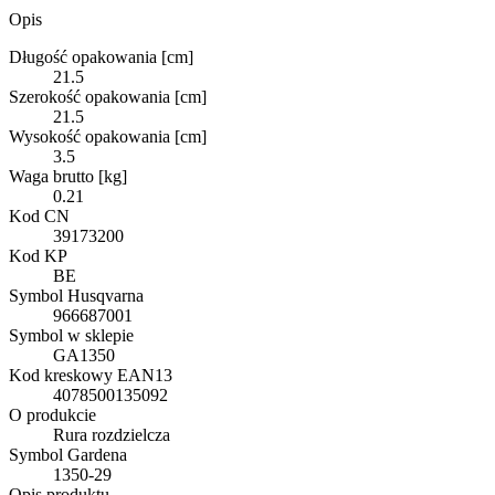
Opis
Długość opakowania [cm]
21.5
Szerokość opakowania [cm]
21.5
Wysokość opakowania [cm]
3.5
Waga brutto [kg]
0.21
Kod CN
39173200
Kod KP
BE
Symbol Husqvarna
966687001
Symbol w sklepie
GA1350
Kod kreskowy EAN13
4078500135092
O produkcie
Rura rozdzielcza
Symbol Gardena
1350-29
Opis produktu