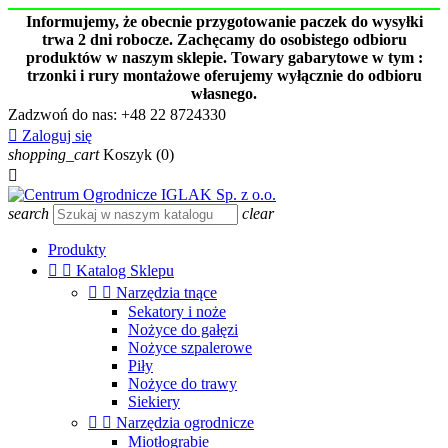
Informujemy, że obecnie przygotowanie paczek do wysyłki
trwa 2 dni robocze. Zachęcamy do osobistego odbioru
produktów w naszym sklepie. Towary gabarytowe w tym :
trzonki i rury montażowe oferujemy wyłącznie do odbioru
własnego.
Zadzwoń do nas:
+48 22 8724330

Zaloguj się
shopping_cart
Koszyk
(0)

search
clear
Produkty


Katalog Sklepu


Narzędzia tnące
Sekatory i noże
Nożyce do gałęzi
Nożyce szpalerowe
Piły
Nożyce do trawy
Siekiery


Narzędzia ogrodnicze
Miotłograbie