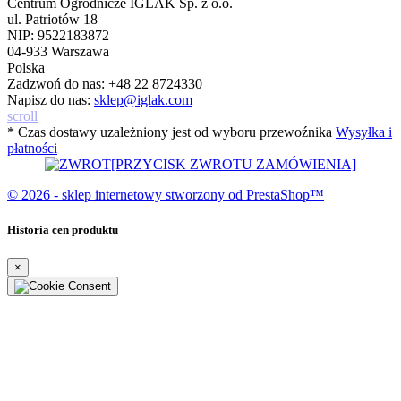
Centrum Ogrodnicze IGLAK Sp. z o.o.
ul. Patriotów 18
NIP: 9522183872
04-933 Warszawa
Polska
Zadzwoń do nas:
+48 22 8724330
Napisz do nas:
sklep@iglak.com
scroll
* Czas dostawy uzależniony jest od wyboru przewoźnika
Wysyłka i
płatności
[PRZYCISK ZWROTU ZAMÓWIENIA]
© 2026 - sklep internetowy stworzony od PrestaShop™
Historia cen produktu
×