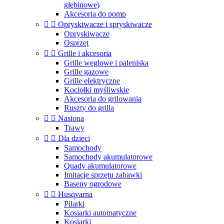
głębinowe)
Akcesoria do pomp


Opryskiwacze i spryskiwacze
Opryskiwacze
Osprzęt


Grille i akcesoria
Grille węglowe i paleniska
Grille gazowe
Grille elektryczne
Kociołki myśliwskie
Akcesoria do grilowania
Ruszty do grilla


Nasiona
Trawy


Dla dzieci
Samochody
Samochody akumulatorowe
Quady akumulatorowe
Imitacje sprzętu zabawki
Baseny ogrodowe


Husqvarna
Pilarki
Kosiarki automatyczne
Kosiarki