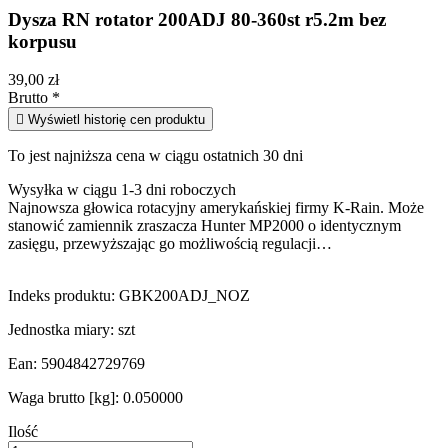
Dysza RN rotator 200ADJ 80-360st r5.2m bez
korpusu
39,00 zł
Brutto
*

Wyświetl historię cen produktu
To jest najniższa cena w ciągu ostatnich 30 dni
Wysyłka w ciągu 1-3 dni roboczych
Najnowsza głowica rotacyjny amerykańskiej firmy K-Rain. Może
stanowić zamiennik zraszacza Hunter MP2000 o identycznym
zasięgu, przewyższając go możliwością regulacji…
Indeks produktu:
GBK200ADJ_NOZ
Jednostka miary:
szt
Ean:
5904842729769
Waga brutto [kg]:
0.050000
Ilość