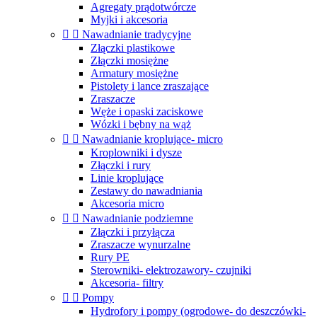
Agregaty prądotwórcze
Myjki i akcesoria


Nawadnianie tradycyjne
Złączki plastikowe
Złączki mosiężne
Armatury mosiężne
Pistolety i lance zraszające
Zraszacze
Węże i opaski zaciskowe
Wózki i bębny na wąż


Nawadnianie kroplujące- micro
Kroplowniki i dysze
Złączki i rury
Linie kroplujące
Zestawy do nawadniania
Akcesoria micro


Nawadnianie podziemne
Złączki i przyłącza
Zraszacze wynurzalne
Rury PE
Sterowniki- elektrozawory- czujniki
Akcesoria- filtry


Pompy
Hydrofory i pompy (ogrodowe- do deszczówki-