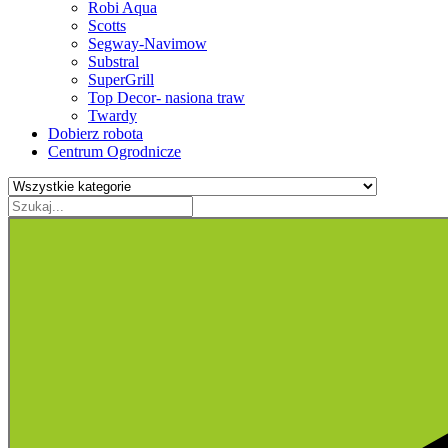
Robi Aqua
Scotts
Segway-Navimow
Substral
SuperGrill
Top Decor- nasiona traw
Twardy
Dobierz robota
Centrum Ogrodnicze