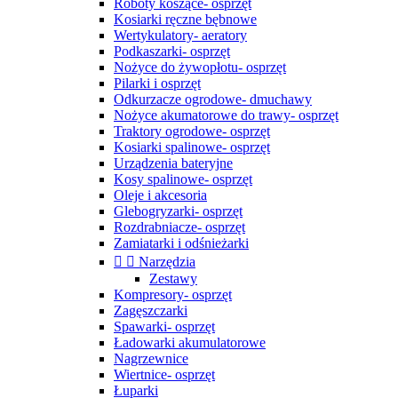
Roboty koszące- osprzęt
Kosiarki ręczne bębnowe
Wertykulatory- aeratory
Podkaszarki- osprzęt
Nożyce do żywopłotu- osprzęt
Pilarki i osprzęt
Odkurzacze ogrodowe- dmuchawy
Nożyce akumatorowe do trawy- osprzęt
Traktory ogrodowe- osprzęt
Kosiarki spalinowe- osprzęt
Urządzenia bateryjne
Kosy spalinowe- osprzęt
Oleje i akcesoria
Glebogryzarki- osprzęt
Rozdrabniacze- osprzęt
Zamiatarki i odśnieżarki


Narzędzia
Zestawy
Kompresory- osprzęt
Zagęszczarki
Spawarki- osprzęt
Ładowarki akumulatorowe
Nagrzewnice
Wiertnice- osprzęt
Łuparki