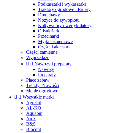
Podkaszarki i wykaszarki
Traktory ogrodowe i Ridery
Dmuchawy
Nożyce do żywopłotu
Kultywatory i wertykulatory
Odśnieżarki
Przecinarki
Myjki ciśnieniowe
Części i akcesoria
Części zamienne
Wyprzedaże


Nawozy i preparaty
Nawozy
Preparaty
Place zabaw
Trendy- Nowości
Meble ogrodowe


Wszystkie marki
Agrecol
AL-KO
Aquabin
Arox
B&S
Biocont