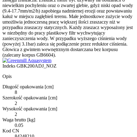
niewielkim pochyleniu oraz o zwartej glebie, gdyż niski opad wody
(9.4-17.7mm/m2/h) zapobiega nadmiernej erozji oraz powstawaniu
kałuż w miejscu zagłębień terenu. Małe jednostkowe zużycie wody
umożliwia jednoczesną pracę większej ilości zraszaczy niż w
przypadku zraszaczy statycznych. Każdy zraszacz wyposażony jest
w niezbędny do pracy plastikowy filtr wychwytujący
zanieczyszczenia wody. W przypadku wyższego ciśnienia wody
(powyżej 3.1bar) zaleca się podłączenie przez reduktor ciśnienia.
Głowica z gwintem wewnętrznym dostarczana bez korpusu
(zalecany korpus GB6604).
Indeks
GBK200ADJ_NOZ
Opis
Długość opakowania [cm]
8
Szerokość opakowania [cm]
2
Wysokość opakowania [cm]
2
Waga brutto [kg]
0.05
Kod CN
84248210