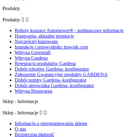
Produkty
Produkty


Roboty koszące Automower® - podstawowe informacje
Husqvarna- aktualne promocje
Najczęściej kupowane
Instrukcje i przewodniki: trawnik.com
Witryna Greenmill
Witryna Gardena
Rejestracja produktów Gardena
Dobór robotów Gardena- konfigurator
Zgłoszenie Gwarancyjne produkty GARDENA
Dobór pompy Gardena- konfigurator
Dobór sterownika Gardena- konfigurator
Witryna Husqvarna
Sklep - Informacje
Sklep - Informacje


Informacja o oprogramowaniu sklepu
O nas
Bezpieczna płatność