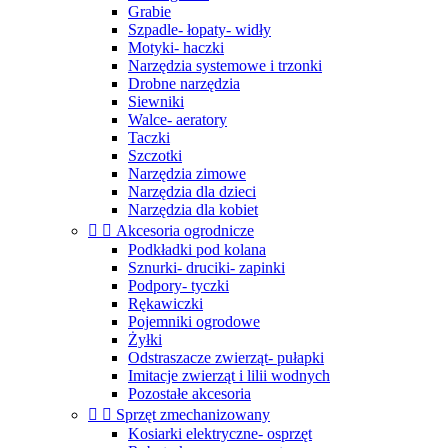
Grabie
Szpadle- łopaty- widły
Motyki- haczki
Narzędzia systemowe i trzonki
Drobne narzędzia
Siewniki
Walce- aeratory
Taczki
Szczotki
Narzędzia zimowe
Narzędzia dla dzieci
Narzędzia dla kobiet


Akcesoria ogrodnicze
Podkładki pod kolana
Sznurki- druciki- zapinki
Podpory- tyczki
Rękawiczki
Pojemniki ogrodowe
Żyłki
Odstraszacze zwierząt- pułapki
Imitacje zwierząt i lilii wodnych
Pozostałe akcesoria


Sprzęt zmechanizowany
Kosiarki elektryczne- osprzęt