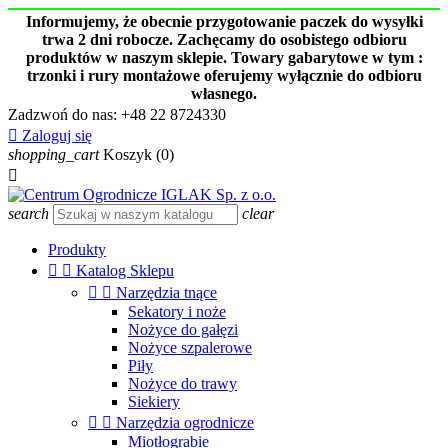
Informujemy, że obecnie przygotowanie paczek do wysyłki
trwa 2 dni robocze. Zachęcamy do osobistego odbioru
produktów w naszym sklepie. Towary gabarytowe w tym :
trzonki i rury montażowe oferujemy wyłącznie do odbioru
własnego.
Zadzwoń do nas:
+48 22 8724330

Zaloguj się
shopping_cart
Koszyk
(0)

search
clear
Produkty


Katalog Sklepu


Narzędzia tnące
Sekatory i noże
Nożyce do gałęzi
Nożyce szpalerowe
Piły
Nożyce do trawy
Siekiery


Narzędzia ogrodnicze
Miotłograbie