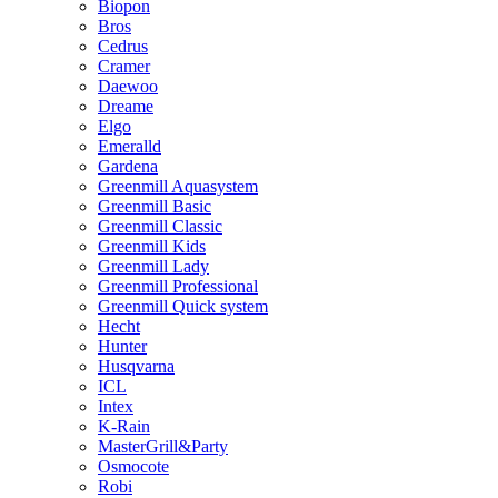
Biopon
Bros
Cedrus
Cramer
Daewoo
Dreame
Elgo
Emeralld
Gardena
Greenmill Aquasystem
Greenmill Basic
Greenmill Classic
Greenmill Kids
Greenmill Lady
Greenmill Professional
Greenmill Quick system
Hecht
Hunter
Husqvarna
ICL
Intex
K-Rain
MasterGrill&Party
Osmocote
Robi