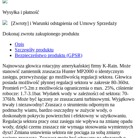
Wysyłka i płatność
[Zwroty] i Warunki odstąpienia od Umowy Sprzedaży
Dokonaj zwrotu zakupionego produktu
Opis
Szczegóły produktu
Bezpieczeństwo produktu (GPSR)
Najnowsza głowica rotacyjny amerykańskiej firmy K-Rain. Może
stanowić zamiennik zraszacza Hunter MP2000 o identycznym
zasięgu, przewyższając go możliwością regulacji sektora. Głowica
posiada możliwość płynnej regulacji sektora w zakresie 80-360st.
Promień r=5.2m z możliwościa ograniczenia o max. 25%, ciśnienie
robocze: 1.7-3.1bar. Wydatek wody w zależności od sektora: 70-
376l/h. Może być łączony ze zraszaczami turbinowymi. Wyjątkowo
trwały i niezawodny! Zraszacz o strumieniu odpornym na
podmuchy wiatru, bardzo oszczędny w zużycie wody, o
doskonałym pokryciu powierzchni i efektowny w użytkowaniu.
Regulacja sektora pracy oraz zasięgu nie wpływa na zmianę opadu
wody, dzięki czemu zraszacz nie wymaga stosowania wymiennych
dysz! Zmiana ustawienia sektora nie pociąga za sobą zmiany
zasięgu zraszacza. Zraszacz może być używany na obszarach o