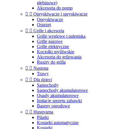
głębinowe)
Akcesoria do pomp


Opryskiwacze i spryskiwacze
Opryskiwacze
Osprzęt


Grille i akcesoria
Grille węglowe i paleniska
Grille gazowe
Grille elektryczne
Kociołki myśliwskie
Akcesoria do grilowania
Ruszty do grilla


Nasiona
Trawy


Dla dzieci
Samochody
Samochody akumulatorowe
Quady akumulatorowe
Imitacje sprzętu zabawki
Baseny ogrodowe


Husqvarna
Pilarki
Kosiarki automatyczne
Kosiarki