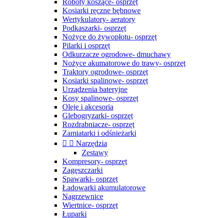
Roboty koszące- osprzęt
Kosiarki ręczne bębnowe
Wertykulatory- aeratory
Podkaszarki- osprzęt
Nożyce do żywopłotu- osprzęt
Pilarki i osprzęt
Odkurzacze ogrodowe- dmuchawy
Nożyce akumatorowe do trawy- osprzęt
Traktory ogrodowe- osprzęt
Kosiarki spalinowe- osprzęt
Urządzenia bateryjne
Kosy spalinowe- osprzęt
Oleje i akcesoria
Glebogryzarki- osprzęt
Rozdrabniacze- osprzęt
Zamiatarki i odśnieżarki


Narzędzia
Zestawy
Kompresory- osprzęt
Zagęszczarki
Spawarki- osprzęt
Ładowarki akumulatorowe
Nagrzewnice
Wiertnice- osprzęt
Łuparki