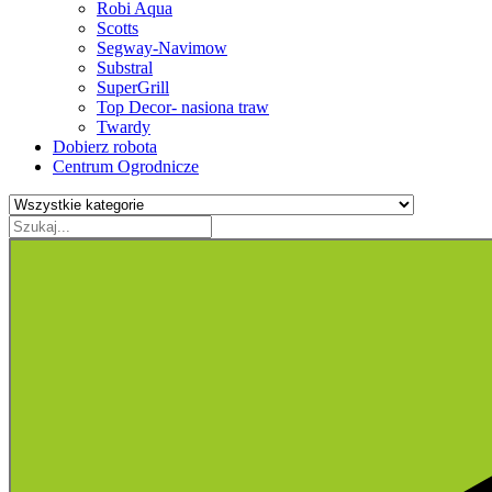
Robi Aqua
Scotts
Segway-Navimow
Substral
SuperGrill
Top Decor- nasiona traw
Twardy
Dobierz robota
Centrum Ogrodnicze