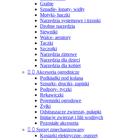
Grabie
Szpadle- łopaty- widły
Motyki- haczki
Narzędzia systemowe i trzonki
Drobne narzędzia
Siewniki
Walce- aeratory
Taczki
Szczotki
Narzędzia zimowe
Narzędzia dla dzieci
Narzędzia dla kobiet


Akcesoria ogrodnicze
Podkładki pod kolana
Sznurki- druciki- zapinki
Podpory- tyczki
Rękawiczki
Pojemniki ogrodowe
Żyłki
Odstraszacze zwierząt- pułapki
Imitacje zwierząt i lilii wodnych
Pozostałe akcesoria


Sprzęt zmechanizowany
Kosiarki elektryczne- osprzęt