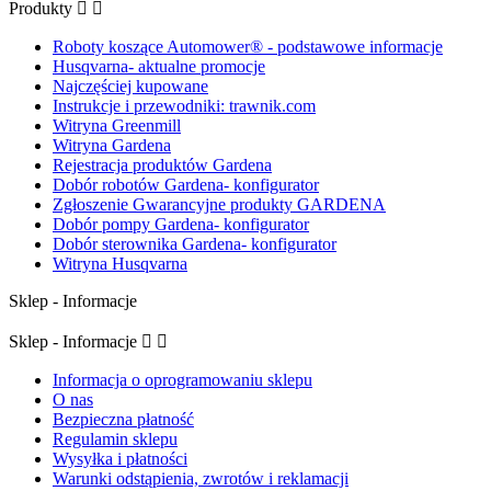
Produkty


Roboty koszące Automower® - podstawowe informacje
Husqvarna- aktualne promocje
Najczęściej kupowane
Instrukcje i przewodniki: trawnik.com
Witryna Greenmill
Witryna Gardena
Rejestracja produktów Gardena
Dobór robotów Gardena- konfigurator
Zgłoszenie Gwarancyjne produkty GARDENA
Dobór pompy Gardena- konfigurator
Dobór sterownika Gardena- konfigurator
Witryna Husqvarna
Sklep - Informacje
Sklep - Informacje


Informacja o oprogramowaniu sklepu
O nas
Bezpieczna płatność
Regulamin sklepu
Wysyłka i płatności
Warunki odstąpienia, zwrotów i reklamacji