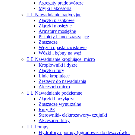
Agregaty prądotwórcze
Myjki i akcesoria


Nawadnianie tradycyjne
Złączki plastikowe
Złączki mosiężne
Armatury mosiężne
Pistolety i lance zraszające
Zraszacze
Węże i opaski zaciskowe
Wózki i bębny na wąż


Nawadnianie kroplujące- micro
Kroplowniki i dysze
Złączki i rury
Linie kroplujące
Zestawy do nawadniania
Akcesoria micro


Nawadnianie podziemne
Złączki i przyłącza
Zraszacze wynurzalne
Rury PE
Sterowniki- elektrozawory- czujniki
Akcesoria- filtry


Pompy
Hydrofory i pompy (ogrodowe- do deszczówki-