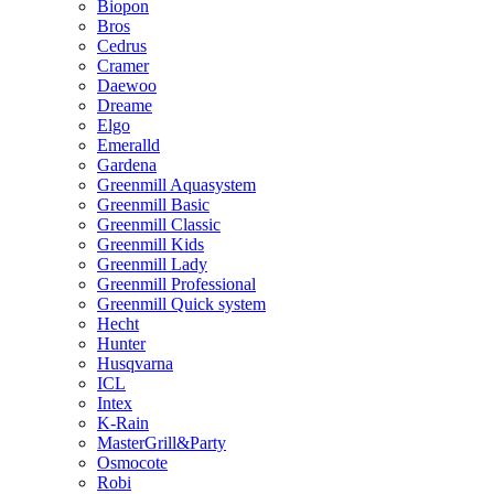
Biopon
Bros
Cedrus
Cramer
Daewoo
Dreame
Elgo
Emeralld
Gardena
Greenmill Aquasystem
Greenmill Basic
Greenmill Classic
Greenmill Kids
Greenmill Lady
Greenmill Professional
Greenmill Quick system
Hecht
Hunter
Husqvarna
ICL
Intex
K-Rain
MasterGrill&Party
Osmocote
Robi