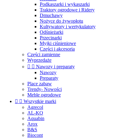
Podkaszarki i wykaszarki
Traktory ogrodowe i Ridery
Dmuchawy
Nożyce do żywopłotu
Kultywatory i wertykulatory
Odśnieżarki
Przecinarki
Myjki ciśnieniowe
Części i akcesoria
Części zamienne
Wyprzedaże


Nawozy i preparaty
Nawozy
Preparaty
Place zabaw
Trendy- Nowości
Meble ogrodowe


Wszystkie marki
Agrecol
AL-KO
Aquabin
Arox
B&S
Biocont