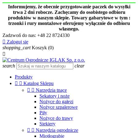
Informujemy, że obecnie przygotowanie paczek do wysyłki
trwa 2 dni robocze. Zachęcamy do osobistego odbioru
produktów w naszym sklepie. Towary gabarytowe w tym :
trzonki i rury montażowe oferujemy wyłącznie do odbioru
własnego.
Zadzwoń do nas:
+48 22 8724330

Zaloguj się
shopping_cart
Koszyk
(0)

search
clear
Produkty


Katalog Sklepu


Narzędzia tnące
Sekatory i noże
Nożyce do gałęzi
Nożyce szpalerowe
Piły
Nożyce do trawy
Siekiery


Narzędzia ogrodnicze
Miotłograbie