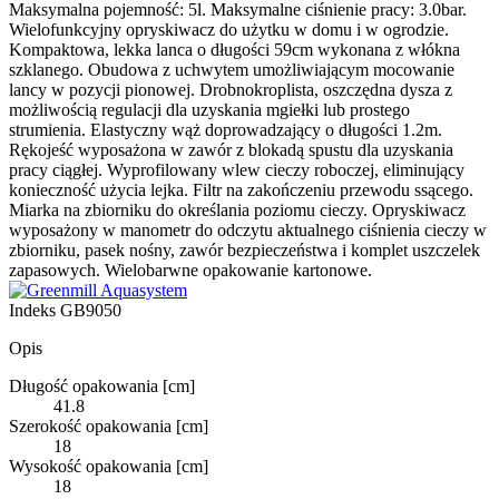
Maksymalna pojemność: 5l. Maksymalne ciśnienie pracy: 3.0bar.
Wielofunkcyjny opryskiwacz do użytku w domu i w ogrodzie.
Kompaktowa, lekka lanca o długości 59cm wykonana z włókna
szklanego. Obudowa z uchwytem umożliwiającym mocowanie
lancy w pozycji pionowej. Drobnokroplista, oszczędna dysza z
możliwością regulacji dla uzyskania mgiełki lub prostego
strumienia. Elastyczny wąż doprowadzający o długości 1.2m.
Rękojeść wyposażona w zawór z blokadą spustu dla uzyskania
pracy ciągłej. Wyprofilowany wlew cieczy roboczej, eliminujący
konieczność użycia lejka. Filtr na zakończeniu przewodu ssącego.
Miarka na zbiorniku do określania poziomu cieczy. Opryskiwacz
wyposażony w manometr do odczytu aktualnego ciśnienia cieczy w
zbiorniku, pasek nośny, zawór bezpieczeństwa i komplet uszczelek
zapasowych. Wielobarwne opakowanie kartonowe.
Indeks
GB9050
Opis
Długość opakowania [cm]
41.8
Szerokość opakowania [cm]
18
Wysokość opakowania [cm]
18