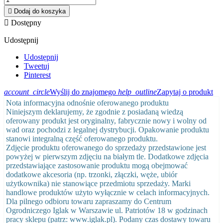

Dodaj do koszyka

Dostępny
Udostępnij
Udostępnij
Tweetuj
Pinterest
account_circle
Wyślij do znajomego
help_outline
Zapytaj o produkt
Nota informacyjna odnośnie oferowanego produktu
Niniejszym deklarujemy, że zgodnie z posiadaną wiedzą
oferowany produkt jest oryginalny, fabrycznie nowy i wolny od
wad oraz pochodzi z legalnej dystrybucji. Opakowanie produktu
stanowi integralną część oferowanego produktu.
Zdjęcie produktu oferowanego do sprzedaży przedstawione jest
powyżej w pierwszym zdjęciu na białym tle. Dodatkowe zdjęcia
przedstawiające zastosowanie produktu mogą obejmować
dodatkowe akcesoria (np. trzonki, złączki, węże, ubiór
użytkownika) nie stanowiące przedmiotu sprzedaży. Marki
handlowe produktów użyto wyłącznie w celach informacyjnych.
Dla pilnego odbioru towaru zapraszamy do Centrum
Ogrodniczego Iglak w Warszawie ul. Patriotów 18 w godzinach
pracy sklepu (patrz: www.iglak.pl). Podany czas dostawy towaru