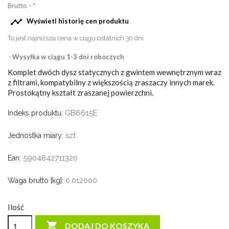
Brutto
*

Wyświetl historię cen produktu
To jest najniższa cena w ciągu ostatnich 30 dni
Wysyłka w ciągu 1-3 dni roboczych
Komplet dwóch dysz statycznych z gwintem wewnętrznym wraz
z filtrami, kompatybilny z większością zraszaczy innych marek.
Prostokątny kształt zraszanej powierzchni.
GB6615E
Indeks produktu:
szt
Jednostka miary:
5904842711320
Ean:
0.012000
Waga brutto [kg]:
Ilość

DODAJ DO KOSZYKA