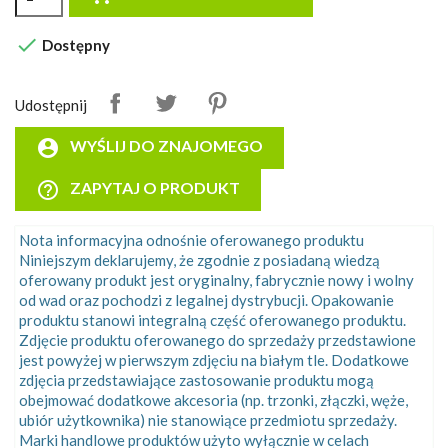

Dostępny
Udostępnij
account_circle
WYŚLIJ DO ZNAJOMEGO
help_outline
ZAPYTAJ O PRODUKT
Nota informacyjna odnośnie oferowanego produktu
Niniejszym deklarujemy, że zgodnie z posiadaną wiedzą
oferowany produkt jest oryginalny, fabrycznie nowy i wolny
od wad oraz pochodzi z legalnej dystrybucji. Opakowanie
produktu stanowi integralną część oferowanego produktu.
Zdjęcie produktu oferowanego do sprzedaży przedstawione
jest powyżej w pierwszym zdjęciu na białym tle. Dodatkowe
zdjęcia przedstawiające zastosowanie produktu mogą
obejmować dodatkowe akcesoria (np. trzonki, złączki, węże,
ubiór użytkownika) nie stanowiące przedmiotu sprzedaży.
Marki handlowe produktów użyto wyłącznie w celach