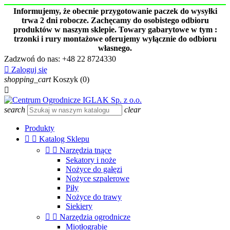
Informujemy, że obecnie przygotowanie paczek do wysyłki
trwa 2 dni robocze. Zachęcamy do osobistego odbioru
produktów w naszym sklepie. Towary gabarytowe w tym :
trzonki i rury montażowe oferujemy wyłącznie do odbioru
własnego.
Zadzwoń do nas:
+48 22 8724330

Zaloguj się
shopping_cart
Koszyk
(0)

search
clear
Produkty


Katalog Sklepu


Narzędzia tnące
Sekatory i noże
Nożyce do gałęzi
Nożyce szpalerowe
Piły
Nożyce do trawy
Siekiery


Narzędzia ogrodnicze
Miotłograbie