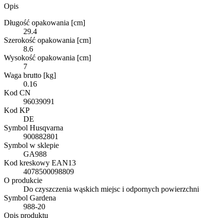
Opis
Długość opakowania [cm]
29.4
Szerokość opakowania [cm]
8.6
Wysokość opakowania [cm]
7
Waga brutto [kg]
0.16
Kod CN
96039091
Kod KP
DE
Symbol Husqvarna
900882801
Symbol w sklepie
GA988
Kod kreskowy EAN13
4078500098809
O produkcie
Do czyszczenia wąskich miejsc i odpornych powierzchni
Symbol Gardena
988-20
Opis produktu