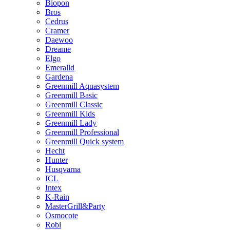
Biopon
Bros
Cedrus
Cramer
Daewoo
Dreame
Elgo
Emeralld
Gardena
Greenmill Aquasystem
Greenmill Basic
Greenmill Classic
Greenmill Kids
Greenmill Lady
Greenmill Professional
Greenmill Quick system
Hecht
Hunter
Husqvarna
ICL
Intex
K-Rain
MasterGrill&Party
Osmocote
Robi