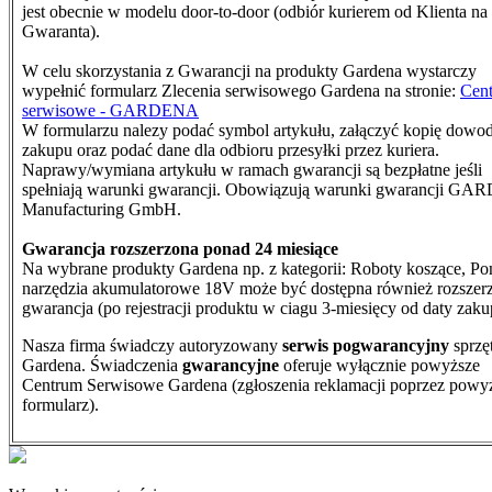
jest obecnie w modelu door-to-door (odbiór kurierem od Klienta na
Gwaranta).
W celu skorzystania z Gwarancji na produkty Gardena wystarczy
wypełnić formularz Zlecenia serwisowego Gardena na stronie:
Cen
serwisowe - GARDENA
W formularzu nalezy podać symbol artykułu, załączyć kopię dowo
zakupu oraz podać dane dla odbioru przesyłki przez kuriera.
N
aprawy/wymiana artykułu w ramach gwarancji są bezpłatne jeśli
spełniają warunki gwarancji. Obowiązują warunki gwarancji G
Manufacturing GmbH.
Gwarancja rozszerzona ponad 24 miesiące
Na wybrane produkty Gardena np. z kategorii: Roboty koszące, Po
narzędzia akumulatorowe 18V może być dostępna również rozszer
gwarancja (po rejestracji produktu w ciagu 3-miesięcy od daty zaku
Nasza firma świadczy autoryzowany
serwis pogwarancyjny
sprzę
Gardena. Świadczenia
gwarancyjne
oferuje wyłącznie powyższe
Centrum Serwisowe Gardena (zgłoszenia reklamacji poprzez powy
formularz).