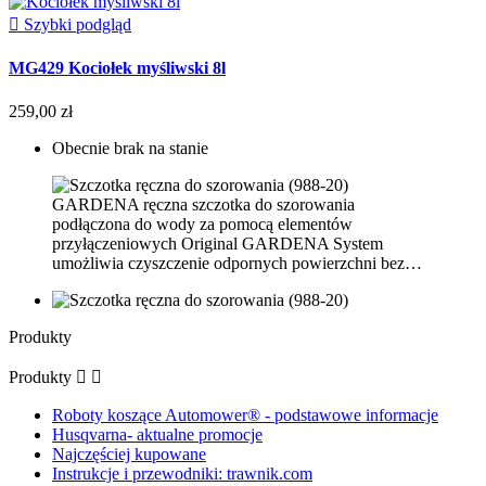

Szybki podgląd
MG429 Kociołek myśliwski 8l
259,00 zł
Obecnie brak na stanie
GARDENA ręczna szczotka do szorowania
podłączona do wody za pomocą elementów
przyłączeniowych Original GARDENA System
umożliwia czyszczenie odpornych powierzchni bez…
Produkty
Produkty


Roboty koszące Automower® - podstawowe informacje
Husqvarna- aktualne promocje
Najczęściej kupowane
Instrukcje i przewodniki: trawnik.com