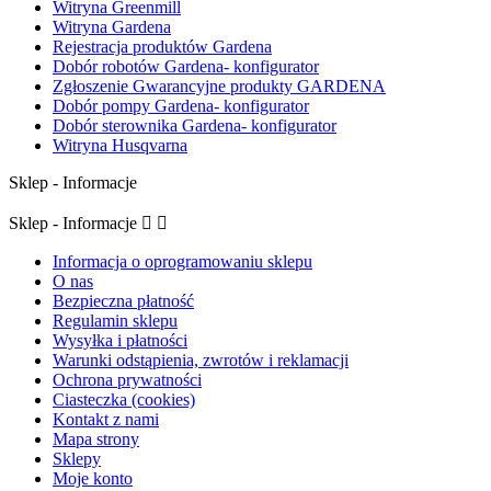
Witryna Greenmill
Witryna Gardena
Rejestracja produktów Gardena
Dobór robotów Gardena- konfigurator
Zgłoszenie Gwarancyjne produkty GARDENA
Dobór pompy Gardena- konfigurator
Dobór sterownika Gardena- konfigurator
Witryna Husqvarna
Sklep - Informacje
Sklep - Informacje


Informacja o oprogramowaniu sklepu
O nas
Bezpieczna płatność
Regulamin sklepu
Wysyłka i płatności
Warunki odstąpienia, zwrotów i reklamacji
Ochrona prywatności
Ciasteczka (cookies)
Kontakt z nami
Mapa strony
Sklepy
Moje konto