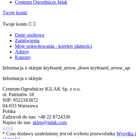
Centrum Ogrodnicze Iglak
Twoje konto
Twoje konto


Dane osobowe
Zamówienia
Moje pokwitowania - korekty płatności
Adresy
Kupony
Informacja o sklepie
keyboard_arrow_down
keyboard_arrow_up
Informacja o sklepie
Centrum Ogrodnicze IGLAK Sp. z o.o.
ul. Patriotów 18
NIP: 9522183872
04-933 Warszawa
Polska
Zadzwoń do nas:
+48 22 8724330
Napisz do nas:
sklep@iglak.com
scroll
* Czas dostawy uzależniony jest od wyboru przewoźnika
Wysyłka i