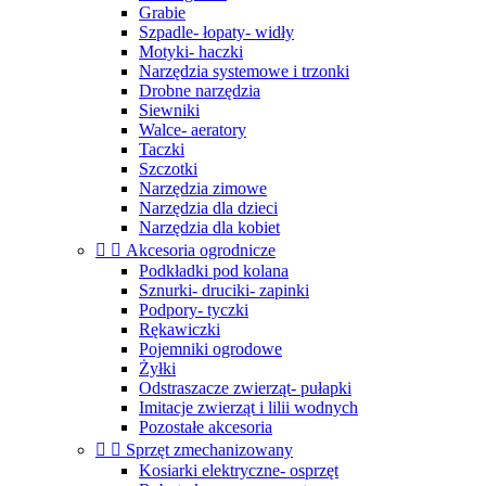
Grabie
Szpadle- łopaty- widły
Motyki- haczki
Narzędzia systemowe i trzonki
Drobne narzędzia
Siewniki
Walce- aeratory
Taczki
Szczotki
Narzędzia zimowe
Narzędzia dla dzieci
Narzędzia dla kobiet


Akcesoria ogrodnicze
Podkładki pod kolana
Sznurki- druciki- zapinki
Podpory- tyczki
Rękawiczki
Pojemniki ogrodowe
Żyłki
Odstraszacze zwierząt- pułapki
Imitacje zwierząt i lilii wodnych
Pozostałe akcesoria


Sprzęt zmechanizowany
Kosiarki elektryczne- osprzęt