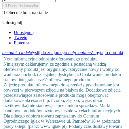

Dodaj do koszyka

Obecnie brak na stanie
Udostępnij
Udostępnij
Tweetuj
Pinterest
account_circle
Wyślij do znajomego
help_outline
Zapytaj o produkt
Nota informacyjna odnośnie oferowanego produktu
Niniejszym deklarujemy, że zgodnie z posiadaną wiedzą
oferowany produkt jest oryginalny, fabrycznie nowy i wolny od
wad oraz pochodzi z legalnej dystrybucji. Opakowanie produktu
stanowi integralną część oferowanego produktu.
Zdjęcie produktu oferowanego do sprzedaży przedstawione jest
powyżej w pierwszym zdjęciu na białym tle. Dodatkowe zdjęcia
przedstawiające zastosowanie produktu mogą obejmować
dodatkowe akcesoria (np. trzonki, złączki, węże, ubiór
użytkownika) nie stanowiące przedmiotu sprzedaży. Marki
handlowe produktów użyto wyłącznie w celach informacyjnych.
Dla pilnego odbioru towaru zapraszamy do Centrum
Ogrodniczego Iglak w Warszawie ul. Patriotów 18 w godzinach
pracy sklepu (patrz: www.iglak.pl). Podany czas dostawy towaru