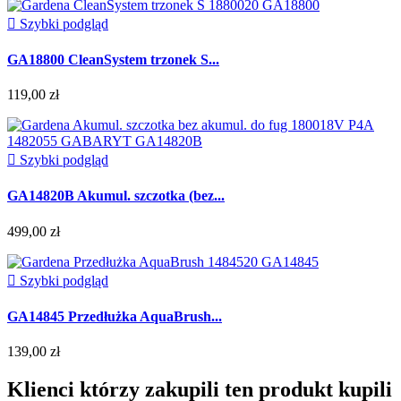

Szybki podgląd
GA18800 CleanSystem trzonek S...
119,00 zł

Szybki podgląd
GA14820B Akumul. szczotka (bez...
499,00 zł

Szybki podgląd
GA14845 Przedłużka AquaBrush...
139,00 zł
Klienci którzy zakupili ten produkt kupili