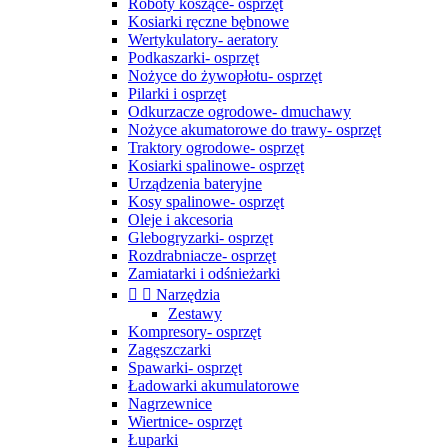
Roboty koszące- osprzęt
Kosiarki ręczne bębnowe
Wertykulatory- aeratory
Podkaszarki- osprzęt
Nożyce do żywopłotu- osprzęt
Pilarki i osprzęt
Odkurzacze ogrodowe- dmuchawy
Nożyce akumatorowe do trawy- osprzęt
Traktory ogrodowe- osprzęt
Kosiarki spalinowe- osprzęt
Urządzenia bateryjne
Kosy spalinowe- osprzęt
Oleje i akcesoria
Glebogryzarki- osprzęt
Rozdrabniacze- osprzęt
Zamiatarki i odśnieżarki


Narzędzia
Zestawy
Kompresory- osprzęt
Zagęszczarki
Spawarki- osprzęt
Ładowarki akumulatorowe
Nagrzewnice
Wiertnice- osprzęt
Łuparki