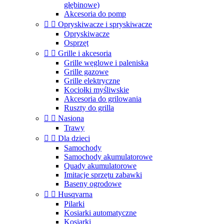
głębinowe)
Akcesoria do pomp


Opryskiwacze i spryskiwacze
Opryskiwacze
Osprzęt


Grille i akcesoria
Grille węglowe i paleniska
Grille gazowe
Grille elektryczne
Kociołki myśliwskie
Akcesoria do grilowania
Ruszty do grilla


Nasiona
Trawy


Dla dzieci
Samochody
Samochody akumulatorowe
Quady akumulatorowe
Imitacje sprzętu zabawki
Baseny ogrodowe


Husqvarna
Pilarki
Kosiarki automatyczne
Kosiarki