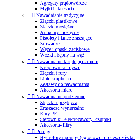
Agregaty prądotwórcze
Myjki i akcesoria


Nawadnianie tradycyjne
Złączki plastikowe
Złączki mosiężne
Armatury mosiężne
Pistolety i lance zraszające
Zraszacze
Węże i opaski zaciskowe
Wózki i bębny na wąż


Nawadnianie kroplujące- micro
Kroplowniki i dysze
Złączki i rury
Linie kroplujące
Zestawy do nawadniania
Akcesoria micro


Nawadnianie podziemne
Złączki i przyłącza
Zraszacze wynurzalne
Rury PE
Sterowniki- elektrozawory- czujniki
Akcesoria- filtry


Pompy
Hydrofory i pompy (ogrodowe- do deszczówki-