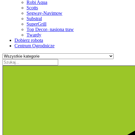
Robi Aqua
Scotts
Segway-Navimow
Substral
SuperGrill
Top Decor- nasiona traw
Twardy
Dobierz robota
Centrum Ogrodnicze