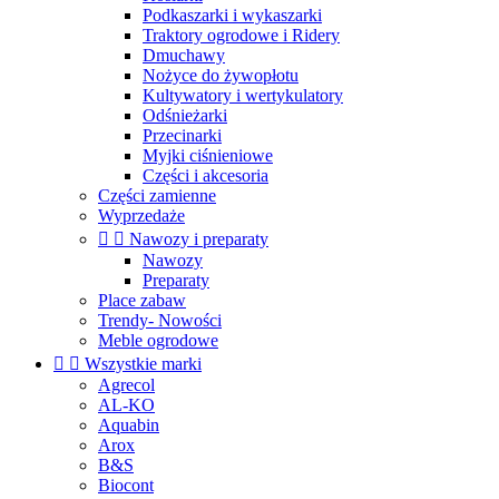
Podkaszarki i wykaszarki
Traktory ogrodowe i Ridery
Dmuchawy
Nożyce do żywopłotu
Kultywatory i wertykulatory
Odśnieżarki
Przecinarki
Myjki ciśnieniowe
Części i akcesoria
Części zamienne
Wyprzedaże


Nawozy i preparaty
Nawozy
Preparaty
Place zabaw
Trendy- Nowości
Meble ogrodowe


Wszystkie marki
Agrecol
AL-KO
Aquabin
Arox
B&S
Biocont