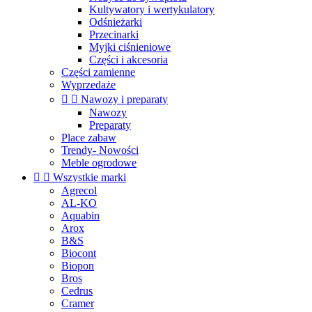
Kultywatory i wertykulatory
Odśnieżarki
Przecinarki
Myjki ciśnieniowe
Części i akcesoria
Części zamienne
Wyprzedaże


Nawozy i preparaty
Nawozy
Preparaty
Place zabaw
Trendy- Nowości
Meble ogrodowe


Wszystkie marki
Agrecol
AL-KO
Aquabin
Arox
B&S
Biocont
Biopon
Bros
Cedrus
Cramer