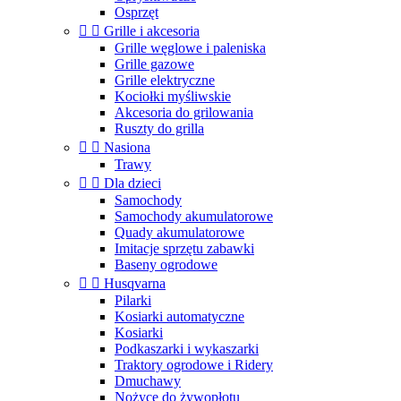
Osprzęt


Grille i akcesoria
Grille węglowe i paleniska
Grille gazowe
Grille elektryczne
Kociołki myśliwskie
Akcesoria do grilowania
Ruszty do grilla


Nasiona
Trawy


Dla dzieci
Samochody
Samochody akumulatorowe
Quady akumulatorowe
Imitacje sprzętu zabawki
Baseny ogrodowe


Husqvarna
Pilarki
Kosiarki automatyczne
Kosiarki
Podkaszarki i wykaszarki
Traktory ogrodowe i Ridery
Dmuchawy
Nożyce do żywopłotu