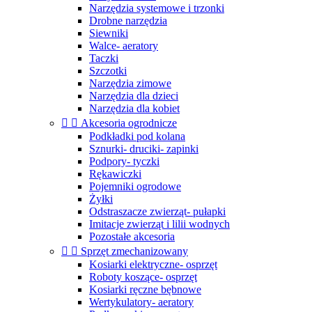
Narzędzia systemowe i trzonki
Drobne narzędzia
Siewniki
Walce- aeratory
Taczki
Szczotki
Narzędzia zimowe
Narzędzia dla dzieci
Narzędzia dla kobiet


Akcesoria ogrodnicze
Podkładki pod kolana
Sznurki- druciki- zapinki
Podpory- tyczki
Rękawiczki
Pojemniki ogrodowe
Żyłki
Odstraszacze zwierząt- pułapki
Imitacje zwierząt i lilii wodnych
Pozostałe akcesoria


Sprzęt zmechanizowany
Kosiarki elektryczne- osprzęt
Roboty koszące- osprzęt
Kosiarki ręczne bębnowe
Wertykulatory- aeratory