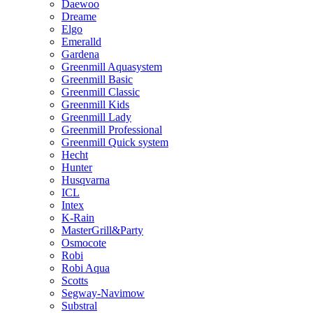
Daewoo
Dreame
Elgo
Emeralld
Gardena
Greenmill Aquasystem
Greenmill Basic
Greenmill Classic
Greenmill Kids
Greenmill Lady
Greenmill Professional
Greenmill Quick system
Hecht
Hunter
Husqvarna
ICL
Intex
K-Rain
MasterGrill&Party
Osmocote
Robi
Robi Aqua
Scotts
Segway-Navimow
Substral