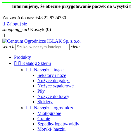
Informujemy, że obecnie przygotowanie paczek do wysyłki 
Zadzwoń do nas:
+48 22 8724330

Zaloguj się
shopping_cart
Koszyk
(0)

search
clear
Produkty


Katalog Sklepu


Narzędzia tnące
Sekatory i noże
Nożyce do gałęzi
Nożyce szpalerowe
Piły
Nożyce do trawy
Siekiery


Narzędzia ogrodnicze
Miotłograbie
Grabie
Szpadle- łopaty- widły
Motyki- haczki