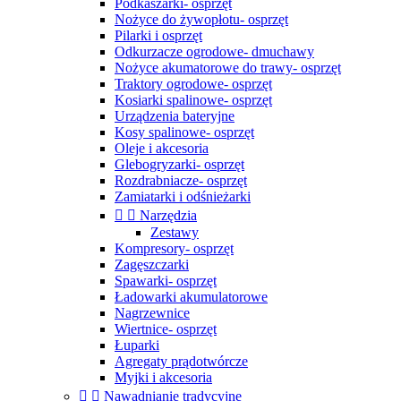
Podkaszarki- osprzęt
Nożyce do żywopłotu- osprzęt
Pilarki i osprzęt
Odkurzacze ogrodowe- dmuchawy
Nożyce akumatorowe do trawy- osprzęt
Traktory ogrodowe- osprzęt
Kosiarki spalinowe- osprzęt
Urządzenia bateryjne
Kosy spalinowe- osprzęt
Oleje i akcesoria
Glebogryzarki- osprzęt
Rozdrabniacze- osprzęt
Zamiatarki i odśnieżarki


Narzędzia
Zestawy
Kompresory- osprzęt
Zagęszczarki
Spawarki- osprzęt
Ładowarki akumulatorowe
Nagrzewnice
Wiertnice- osprzęt
Łuparki
Agregaty prądotwórcze
Myjki i akcesoria


Nawadnianie tradycyjne