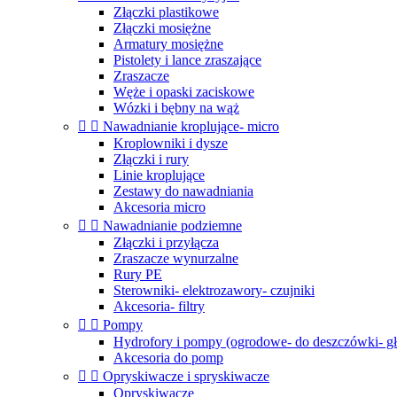
Złączki plastikowe
Złączki mosiężne
Armatury mosiężne
Pistolety i lance zraszające
Zraszacze
Węże i opaski zaciskowe
Wózki i bębny na wąż


Nawadnianie kroplujące- micro
Kroplowniki i dysze
Złączki i rury
Linie kroplujące
Zestawy do nawadniania
Akcesoria micro


Nawadnianie podziemne
Złączki i przyłącza
Zraszacze wynurzalne
Rury PE
Sterowniki- elektrozawory- czujniki
Akcesoria- filtry


Pompy
Hydrofory i pompy (ogrodowe- do deszczówki- g
Akcesoria do pomp


Opryskiwacze i spryskiwacze
Opryskiwacze