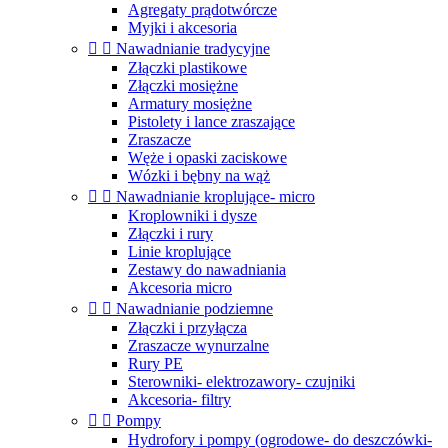
Agregaty prądotwórcze
Myjki i akcesoria


Nawadnianie tradycyjne
Złączki plastikowe
Złączki mosiężne
Armatury mosiężne
Pistolety i lance zraszające
Zraszacze
Węże i opaski zaciskowe
Wózki i bębny na wąż


Nawadnianie kroplujące- micro
Kroplowniki i dysze
Złączki i rury
Linie kroplujące
Zestawy do nawadniania
Akcesoria micro


Nawadnianie podziemne
Złączki i przyłącza
Zraszacze wynurzalne
Rury PE
Sterowniki- elektrozawory- czujniki
Akcesoria- filtry


Pompy
Hydrofory i pompy (ogrodowe- do deszczówki-