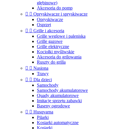
głębinowe)
Akcesoria do pomp


Opryskiwacze i spryskiwacze
Opryskiwacze
Osprzęt


Grille i akcesoria
Grille węglowe i paleniska
Grille gazowe
Grille elektryczne
Kociołki myśliwskie
Akcesoria do grilowania
Ruszty do grilla


Nasiona
Trawy


Dla dzieci
Samochody
Samochody akumulatorowe
Quady akumulatorowe
Imitacje sprzętu zabawki
Baseny ogrodowe


Husqvarna
Pilarki
Kosiarki automatyczne
Kosiarki