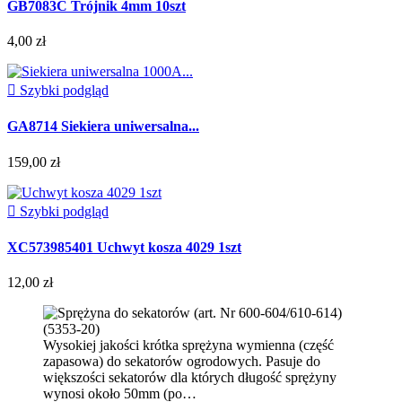
GB7083C Trójnik 4mm 10szt
4,00 zł

Szybki podgląd
GA8714 Siekiera uniwersalna...
159,00 zł

Szybki podgląd
XC573985401 Uchwyt kosza 4029 1szt
12,00 zł
Wysokiej jakości krótka sprężyna wymienna (część
zapasowa) do sekatorów ogrodowych. Pasuje do
większości sekatorów dla których długość sprężyny
wynosi około 50mm (po…