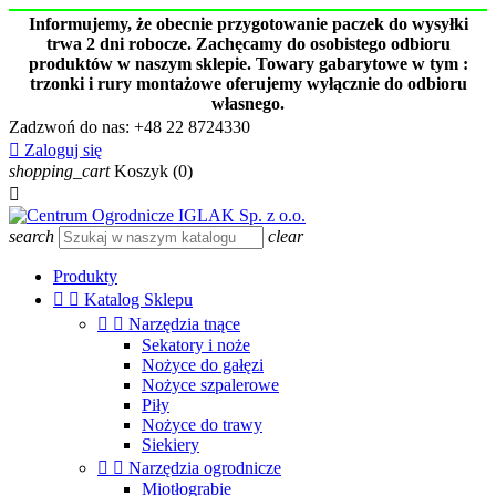
Informujemy, że obecnie przygotowanie paczek do wysyłki
trwa 2 dni robocze. Zachęcamy do osobistego odbioru
produktów w naszym sklepie. Towary gabarytowe w tym :
trzonki i rury montażowe oferujemy wyłącznie do odbioru
własnego.
Zadzwoń do nas:
+48 22 8724330

Zaloguj się
shopping_cart
Koszyk
(0)

search
clear
Produkty


Katalog Sklepu


Narzędzia tnące
Sekatory i noże
Nożyce do gałęzi
Nożyce szpalerowe
Piły
Nożyce do trawy
Siekiery


Narzędzia ogrodnicze
Miotłograbie