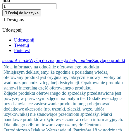
Ilość

Dodaj do koszyka

Dostępny
Udostępnij
Udostępnij
Tweetuj
Pinterest
account_circle
Wyślij do znajomego
help_outline
Zapytaj o produkt
Nota informacyjna odnośnie oferowanego produktu
Niniejszym deklarujemy, że zgodnie z posiadaną wiedzą
oferowany produkt jest oryginalny, fabrycznie nowy i wolny od
wad oraz pochodzi z legalnej dystrybucji. Opakowanie produktu
stanowi integralną część oferowanego produktu.
Zdjęcie produktu oferowanego do sprzedaży przedstawione jest
powyżej w pierwszym zdjęciu na białym tle. Dodatkowe zdjęcia
przedstawiające zastosowanie produktu mogą obejmować
dodatkowe akcesoria (np. trzonki, złączki, węże, ubiór
użytkownika) nie stanowiące przedmiotu sprzedaży. Marki
handlowe produktów użyto wyłącznie w celach informacyjnych.
Dla pilnego odbioru towaru zapraszamy do Centrum
Ogrodniczego Iglak w Warszawie ul. Patriotów 18 w godzinach