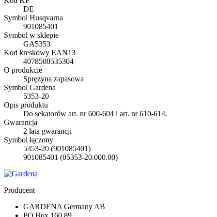
Kod KP
DE
Symbol Husqvarna
901085401
Symbol w sklepie
GA5353
Kod kreskowy EAN13
4078500535304
O produkcie
Sprężyna zapasowa
Symbol Gardena
5353-20
Opis produktu
Do sekatorów art. nr 600-604 i art. nr 610-614.
Gwarancja
2 lata gwarancji
Symbol łączony
5353-20 (901085401)
901085401 (05353-20.000.00)
Producent
GARDENA Germany AB
PO Box 160 89