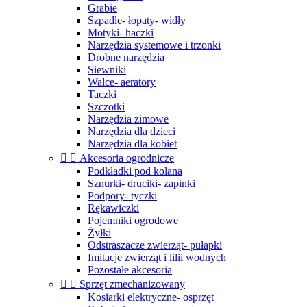
Grabie
Szpadle- łopaty- widły
Motyki- haczki
Narzędzia systemowe i trzonki
Drobne narzędzia
Siewniki
Walce- aeratory
Taczki
Szczotki
Narzędzia zimowe
Narzędzia dla dzieci
Narzędzia dla kobiet


Akcesoria ogrodnicze
Podkładki pod kolana
Sznurki- druciki- zapinki
Podpory- tyczki
Rękawiczki
Pojemniki ogrodowe
Żyłki
Odstraszacze zwierząt- pułapki
Imitacje zwierząt i lilii wodnych
Pozostałe akcesoria


Sprzęt zmechanizowany
Kosiarki elektryczne- osprzęt