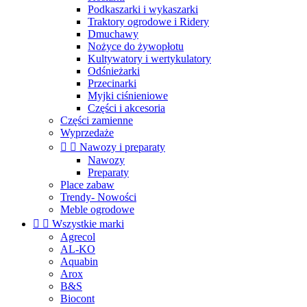
Podkaszarki i wykaszarki
Traktory ogrodowe i Ridery
Dmuchawy
Nożyce do żywopłotu
Kultywatory i wertykulatory
Odśnieżarki
Przecinarki
Myjki ciśnieniowe
Części i akcesoria
Części zamienne
Wyprzedaże


Nawozy i preparaty
Nawozy
Preparaty
Place zabaw
Trendy- Nowości
Meble ogrodowe


Wszystkie marki
Agrecol
AL-KO
Aquabin
Arox
B&S
Biocont