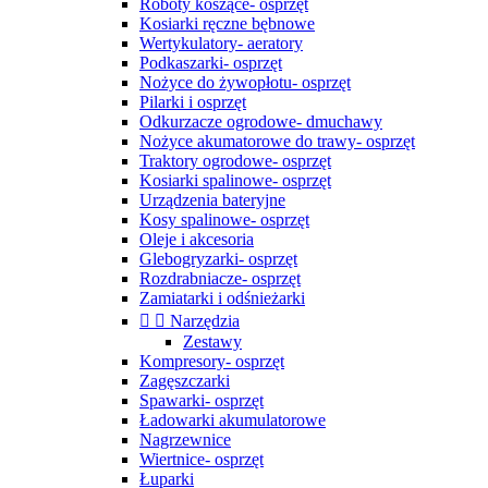
Roboty koszące- osprzęt
Kosiarki ręczne bębnowe
Wertykulatory- aeratory
Podkaszarki- osprzęt
Nożyce do żywopłotu- osprzęt
Pilarki i osprzęt
Odkurzacze ogrodowe- dmuchawy
Nożyce akumatorowe do trawy- osprzęt
Traktory ogrodowe- osprzęt
Kosiarki spalinowe- osprzęt
Urządzenia bateryjne
Kosy spalinowe- osprzęt
Oleje i akcesoria
Glebogryzarki- osprzęt
Rozdrabniacze- osprzęt
Zamiatarki i odśnieżarki


Narzędzia
Zestawy
Kompresory- osprzęt
Zagęszczarki
Spawarki- osprzęt
Ładowarki akumulatorowe
Nagrzewnice
Wiertnice- osprzęt
Łuparki