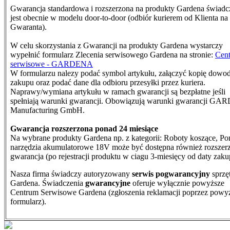
Gwarancja standardowa i rozszerzona na produkty Gardena świad
jest obecnie w modelu door-to-door (odbiór kurierem od Klienta na
Gwaranta).
W celu skorzystania z Gwarancji na produkty Gardena wystarczy
wypełnić formularz Zlecenia serwisowego Gardena na stronie:
Cen
serwisowe - GARDENA
W formularzu nalezy podać symbol artykułu, załączyć kopię dowo
zakupu oraz podać dane dla odbioru przesyłki przez kuriera.
N
aprawy/wymiana artykułu w ramach gwarancji są bezpłatne jeśli
spełniają warunki gwarancji. Obowiązują warunki gwarancji G
Manufacturing GmbH.
Gwarancja rozszerzona ponad 24 miesiące
Na wybrane produkty Gardena np. z kategorii: Roboty koszące, Po
narzędzia akumulatorowe 18V może być dostępna również rozszer
gwarancja (po rejestracji produktu w ciagu 3-miesięcy od daty zaku
Nasza firma świadczy autoryzowany
serwis pogwarancyjny
sprzę
Gardena. Świadczenia
gwarancyjne
oferuje wyłącznie powyższe
Centrum Serwisowe Gardena (zgłoszenia reklamacji poprzez powy
formularz).