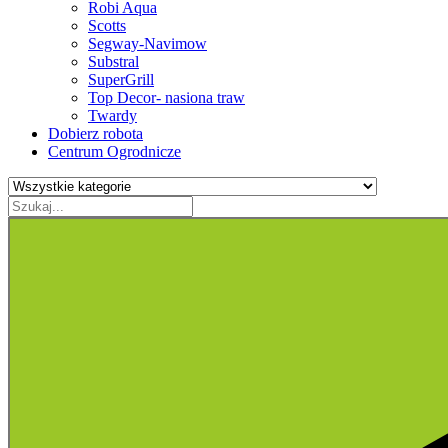
Robi Aqua
Scotts
Segway-Navimow
Substral
SuperGrill
Top Decor- nasiona traw
Twardy
Dobierz robota
Centrum Ogrodnicze