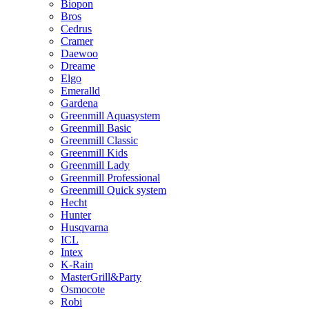
Biopon
Bros
Cedrus
Cramer
Daewoo
Dreame
Elgo
Emeralld
Gardena
Greenmill Aquasystem
Greenmill Basic
Greenmill Classic
Greenmill Kids
Greenmill Lady
Greenmill Professional
Greenmill Quick system
Hecht
Hunter
Husqvarna
ICL
Intex
K-Rain
MasterGrill&Party
Osmocote
Robi