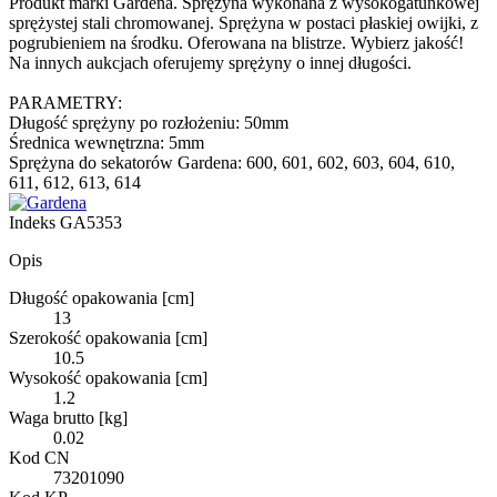
Produkt marki Gardena. Sprężyna wykonana z wysokogatunkowej
sprężystej stali chromowanej. Sprężyna w postaci płaskiej owijki, z
pogrubieniem na środku. Oferowana na blistrze. Wybierz jakość!
Na innych aukcjach oferujemy sprężyny o innej długości.
PARAMETRY:
Długość sprężyny po rozłożeniu: 50mm
Średnica wewnętrzna: 5mm
Sprężyna do sekatorów Gardena: 600, 601, 602, 603, 604, 610,
611, 612, 613, 614
Indeks
GA5353
Opis
Długość opakowania [cm]
13
Szerokość opakowania [cm]
10.5
Wysokość opakowania [cm]
1.2
Waga brutto [kg]
0.02
Kod CN
73201090