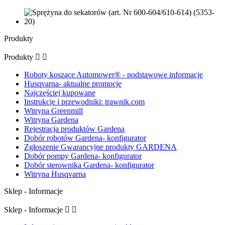
Produkty
Produkty


Roboty koszące Automower® - podstawowe informacje
Husqvarna- aktualne promocje
Najczęściej kupowane
Instrukcje i przewodniki: trawnik.com
Witryna Greenmill
Witryna Gardena
Rejestracja produktów Gardena
Dobór robotów Gardena- konfigurator
Zgłoszenie Gwarancyjne produkty GARDENA
Dobór pompy Gardena- konfigurator
Dobór sterownika Gardena- konfigurator
Witryna Husqvarna
Sklep - Informacje
Sklep - Informacje

