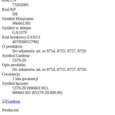
Kod CN
73202081
Kod KP
DE
Symbol Husqvarna
966661301
Symbol w sklepie
GA5379
Kod kreskowy EAN13
4078500537902
O produkcie
Do sekatorów art. nr 8754. 8755. 8757. 8759.
Symbol Gardena
5379-20
Opis produktu
Do sekatorów art. nr 8754. 8755. 8757. 8759.
Gwarancja
2 lata gwarancji
Symbol łączony
5379-20 (966661301)
966661301 (05379-20.000.00)
Producent