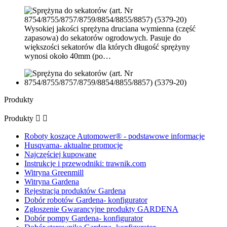
Wysokiej jakości sprężyna druciana wymienna (część
zapasowa) do sekatorów ogrodowych. Pasuje do
większości sekatorów dla których długość sprężyny
wynosi około 40mm (po…
Produkty
Produkty


Roboty koszące Automower® - podstawowe informacje
Husqvarna- aktualne promocje
Najczęściej kupowane
Instrukcje i przewodniki: trawnik.com
Witryna Greenmill
Witryna Gardena
Rejestracja produktów Gardena
Dobór robotów Gardena- konfigurator
Zgłoszenie Gwarancyjne produkty GARDENA
Dobór pompy Gardena- konfigurator