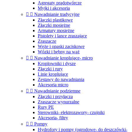
Agregaty prądotwórcze
Myjki i akcesoria


Nawadnianie tradycyjne
Złączki plastikowe
Złączki mosiężne
Armatury mosiężne
Pistolety i lance zraszające
Zraszacze
Węże i opaski zaciskowe
Wózki i bębny na wąż


Nawadnianie kroplujące- micro
Kroplowniki i dysze
Złączki i rury
Linie kroplujące
Zestawy do nawadniania
Akcesoria micro


Nawadnianie podziemne
Złączki i przyłącza
Zraszacze wynurzalne
Rury PE
Sterowniki- elektrozawory- czujniki
Akcesoria- filtry


Pompy
Hydrofory i pompy (ogrodowe- do deszczówki-