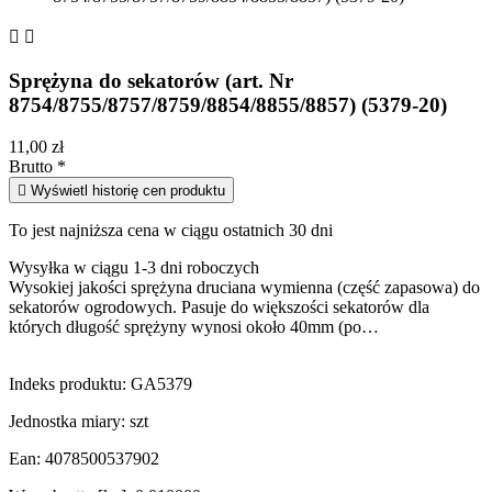


Sprężyna do sekatorów (art. Nr
8754/8755/8757/8759/8854/8855/8857) (5379-20)
11,00 zł
Brutto
*

Wyświetl historię cen produktu
To jest najniższa cena w ciągu ostatnich 30 dni
Wysyłka w ciągu 1-3 dni roboczych
Wysokiej jakości sprężyna druciana wymienna (część zapasowa) do
sekatorów ogrodowych. Pasuje do większości sekatorów dla
których długość sprężyny wynosi około 40mm (po…
Indeks produktu:
GA5379
Jednostka miary:
szt
Ean:
4078500537902