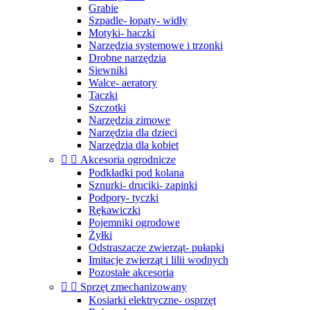
Grabie
Szpadle- łopaty- widły
Motyki- haczki
Narzędzia systemowe i trzonki
Drobne narzędzia
Siewniki
Walce- aeratory
Taczki
Szczotki
Narzędzia zimowe
Narzędzia dla dzieci
Narzędzia dla kobiet


Akcesoria ogrodnicze
Podkładki pod kolana
Sznurki- druciki- zapinki
Podpory- tyczki
Rękawiczki
Pojemniki ogrodowe
Żyłki
Odstraszacze zwierząt- pułapki
Imitacje zwierząt i lilii wodnych
Pozostałe akcesoria


Sprzęt zmechanizowany
Kosiarki elektryczne- osprzęt