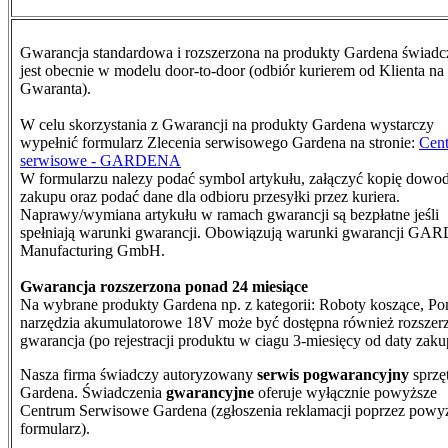
Gwarancja standardowa i rozszerzona na produkty Gardena świad
jest obecnie w modelu door-to-door (odbiór kurierem od Klienta na
Gwaranta).
W celu skorzystania z Gwarancji na produkty Gardena wystarczy
wypełnić formularz Zlecenia serwisowego Gardena na stronie:
Cen
serwisowe - GARDENA
W formularzu nalezy podać symbol artykułu, załączyć kopię dowo
zakupu oraz podać dane dla odbioru przesyłki przez kuriera.
N
aprawy/wymiana artykułu w ramach gwarancji są bezpłatne jeśli
spełniają warunki gwarancji. Obowiązują warunki gwarancji G
Manufacturing GmbH.
Gwarancja rozszerzona ponad 24 miesiące
Na wybrane produkty Gardena np. z kategorii: Roboty koszące, Po
narzędzia akumulatorowe 18V może być dostępna również rozszer
gwarancja (po rejestracji produktu w ciagu 3-miesięcy od daty zaku
Nasza firma świadczy autoryzowany
serwis pogwarancyjny
sprzę
Gardena. Świadczenia
gwarancyjne
oferuje wyłącznie powyższe
Centrum Serwisowe Gardena (zgłoszenia reklamacji poprzez powy
formularz).