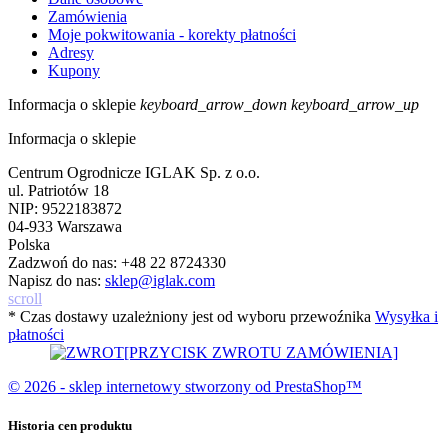
Zamówienia
Moje pokwitowania - korekty płatności
Adresy
Kupony
Informacja o sklepie
keyboard_arrow_down
keyboard_arrow_up
Informacja o sklepie
Centrum Ogrodnicze IGLAK Sp. z o.o.
ul. Patriotów 18
NIP: 9522183872
04-933 Warszawa
Polska
Zadzwoń do nas:
+48 22 8724330
Napisz do nas:
sklep@iglak.com
scroll
* Czas dostawy uzależniony jest od wyboru przewoźnika
Wysyłka i
płatności
[PRZYCISK ZWROTU ZAMÓWIENIA]
© 2026 - sklep internetowy stworzony od PrestaShop™
Historia cen produktu