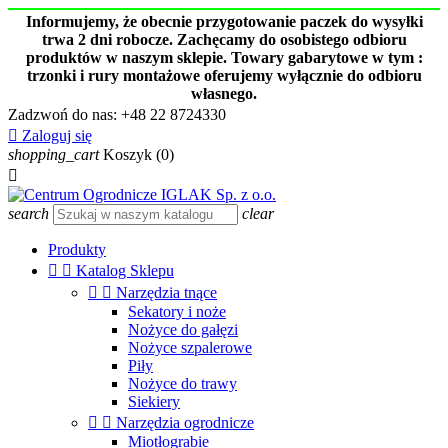
Informujemy, że obecnie przygotowanie paczek do wysyłki
trwa 2 dni robocze. Zachęcamy do osobistego odbioru
produktów w naszym sklepie. Towary gabarytowe w tym :
trzonki i rury montażowe oferujemy wyłącznie do odbioru
własnego.
Zadzwoń do nas:
+48 22 8724330

Zaloguj się
shopping_cart
Koszyk
(0)

search
clear
Produkty


Katalog Sklepu


Narzędzia tnące
Sekatory i noże
Nożyce do gałęzi
Nożyce szpalerowe
Piły
Nożyce do trawy
Siekiery


Narzędzia ogrodnicze
Miotłograbie