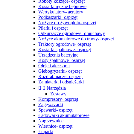
Roboty koszące- osprzęt
Kosiarki ręczne bębnowe
Wertykulatory- aeratory
Podkaszarki- osprzęt
Nożyce do żywopłotu- osprzęt
Pilarki i osprzęt
Odkurzacze ogrodowe- dmuchawy
Nożyce akumatorowe do trawy- osprzęt
Traktory ogrodowe- osprzęt
Kosiarki spalinowe- osprzęt
Urządzenia bateryjne
Kosy spalinowe- osprzęt
Oleje i akcesoria
Glebogryzarki- osprzęt
Rozdrabniacze- osprzęt
Zamiatarki i odśnieżarki


Narzędzia
Zestawy
Kompresory- osprzęt
Zagęszczarki
Spawarki- osprzęt
Ładowarki akumulatorowe
Nagrzewnice
Wiertnice- osprzęt
Łuparki