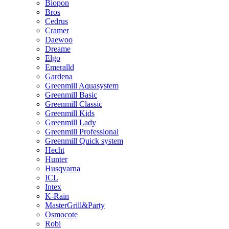
Biopon
Bros
Cedrus
Cramer
Daewoo
Dreame
Elgo
Emeralld
Gardena
Greenmill Aquasystem
Greenmill Basic
Greenmill Classic
Greenmill Kids
Greenmill Lady
Greenmill Professional
Greenmill Quick system
Hecht
Hunter
Husqvarna
ICL
Intex
K-Rain
MasterGrill&Party
Osmocote
Robi