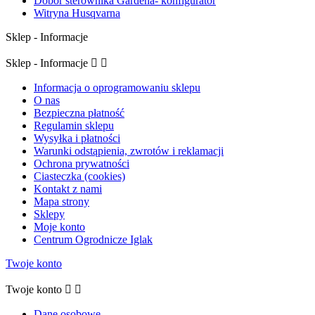
Dobór sterownika Gardena- konfigurator
Witryna Husqvarna
Sklep - Informacje
Sklep - Informacje


Informacja o oprogramowaniu sklepu
O nas
Bezpieczna płatność
Regulamin sklepu
Wysyłka i płatności
Warunki odstąpienia, zwrotów i reklamacji
Ochrona prywatności
Ciasteczka (cookies)
Kontakt z nami
Mapa strony
Sklepy
Moje konto
Centrum Ogrodnicze Iglak
Twoje konto
Twoje konto


Dane osobowe