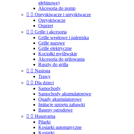
głębinowe)
Akcesoria do pomp


Opryskiwacze i spryskiwacze
Opryskiwacze
Osprzęt


Grille i akcesoria
Grille węglowe i paleniska
Grille gazowe
Grille elektryczne
Kociołki myśliwskie
Akcesoria do grilowania
Ruszty do grilla


Nasiona
Trawy


Dla dzieci
Samochody
Samochody akumulatorowe
Quady akumulatorowe
Imitacje sprzętu zabawki
Baseny ogrodowe


Husqvarna
Pilarki
Kosiarki automatyczne
Kosiarki