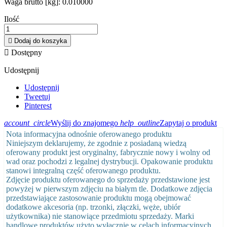
Waga brutto [kg]:
0.010000
Ilość

Dodaj do koszyka

Dostępny
Udostępnij
Udostępnij
Tweetuj
Pinterest
account_circle
Wyślij do znajomego
help_outline
Zapytaj o produkt
Nota informacyjna odnośnie oferowanego produktu
Niniejszym deklarujemy, że zgodnie z posiadaną wiedzą
oferowany produkt jest oryginalny, fabrycznie nowy i wolny od
wad oraz pochodzi z legalnej dystrybucji. Opakowanie produktu
stanowi integralną część oferowanego produktu.
Zdjęcie produktu oferowanego do sprzedaży przedstawione jest
powyżej w pierwszym zdjęciu na białym tle. Dodatkowe zdjęcia
przedstawiające zastosowanie produktu mogą obejmować
dodatkowe akcesoria (np. trzonki, złączki, węże, ubiór
użytkownika) nie stanowiące przedmiotu sprzedaży. Marki
handlowe produktów użyto wyłącznie w celach informacyjnych.