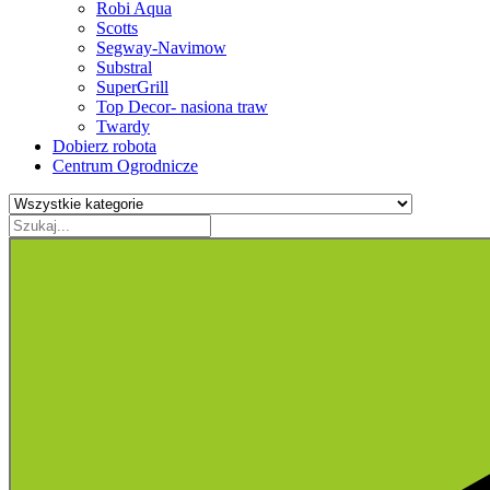
Robi Aqua
Scotts
Segway-Navimow
Substral
SuperGrill
Top Decor- nasiona traw
Twardy
Dobierz robota
Centrum Ogrodnicze