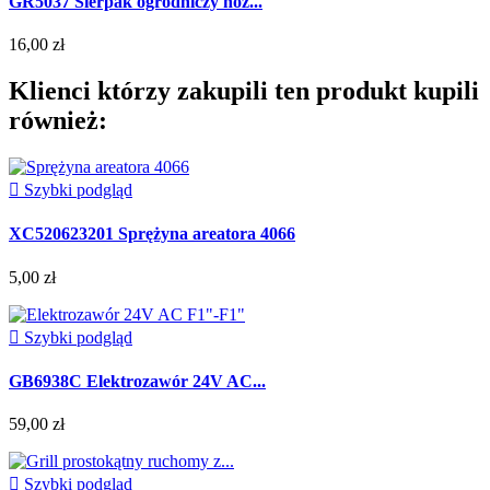
GR5037 Sierpak ogrodniczy nóż...
16,00 zł
Klienci którzy zakupili ten produkt kupili
również:

Szybki podgląd
XC520623201 Sprężyna areatora 4066
5,00 zł

Szybki podgląd
GB6938C Elektrozawór 24V AC...
59,00 zł

Szybki podgląd