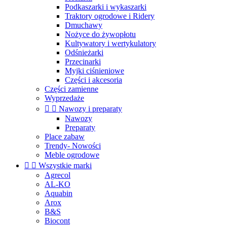
Podkaszarki i wykaszarki
Traktory ogrodowe i Ridery
Dmuchawy
Nożyce do żywopłotu
Kultywatory i wertykulatory
Odśnieżarki
Przecinarki
Myjki ciśnieniowe
Części i akcesoria
Części zamienne
Wyprzedaże


Nawozy i preparaty
Nawozy
Preparaty
Place zabaw
Trendy- Nowości
Meble ogrodowe


Wszystkie marki
Agrecol
AL-KO
Aquabin
Arox
B&S
Biocont