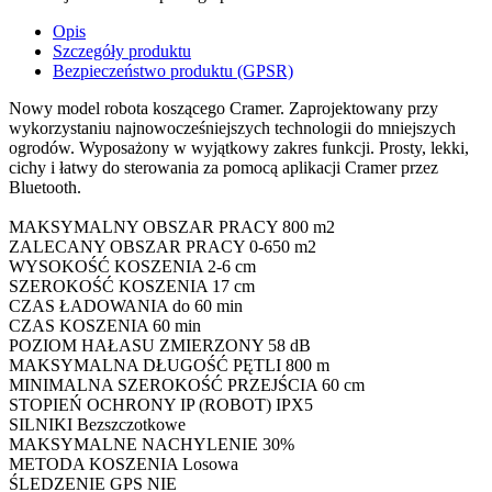
Opis
Szczegóły produktu
Bezpieczeństwo produktu (GPSR)
Nowy model robota koszącego Cramer. Zaprojektowany przy
wykorzystaniu najnowocześniejszych technologii do mniejszych
ogrodów. Wyposażony w wyjątkowy zakres funkcji. Prosty, lekki,
cichy i łatwy do sterowania za pomocą aplikacji Cramer przez
Bluetooth.
MAKSYMALNY OBSZAR PRACY 800 m2
ZALECANY OBSZAR PRACY 0-650 m2
WYSOKOŚĆ KOSZENIA 2-6 cm
SZEROKOŚĆ KOSZENIA 17 cm
CZAS ŁADOWANIA do 60 min
CZAS KOSZENIA 60 min
POZIOM HAŁASU ZMIERZONY 58 dB
MAKSYMALNA DŁUGOŚĆ PĘTLI 800 m
MINIMALNA SZEROKOŚĆ PRZEJŚCIA 60 cm
STOPIEŃ OCHRONY IP (ROBOT) IPX5
SILNIKI Bezszczotkowe
MAKSYMALNE NACHYLENIE 30%
METODA KOSZENIA Losowa
ŚLEDZENIE GPS NIE