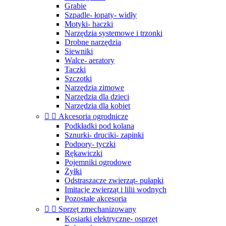
Grabie
Szpadle- łopaty- widły
Motyki- haczki
Narzędzia systemowe i trzonki
Drobne narzędzia
Siewniki
Walce- aeratory
Taczki
Szczotki
Narzędzia zimowe
Narzędzia dla dzieci
Narzędzia dla kobiet


Akcesoria ogrodnicze
Podkładki pod kolana
Sznurki- druciki- zapinki
Podpory- tyczki
Rękawiczki
Pojemniki ogrodowe
Żyłki
Odstraszacze zwierząt- pułapki
Imitacje zwierząt i lilii wodnych
Pozostałe akcesoria


Sprzęt zmechanizowany
Kosiarki elektryczne- osprzęt