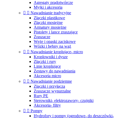
Agregaty prądotwórcze
Myjki i akcesoria


Nawadnianie tradycyjne
Złączki plastikowe
Złączki mosiężne
Armatury mosiężne
Pistolety i lance zraszające
Zraszacze
Węże i opaski zaciskowe
Wózki i bębny na wąż


Nawadnianie kroplujące- micro
Kroplowniki i dysze
Złączki i rury
Linie kroplujące
Zestawy do nawadniania
Akcesoria micro


Nawadnianie podziemne
Złączki i przyłącza
Zraszacze wynurzalne
Rury PE
Sterowniki- elektrozawory- czujniki
Akcesoria- filtry


Pompy
Hydrofory i pompy (ogrodowe- do deszczówki-