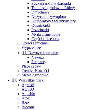
Podkaszarki i wykaszarki
Traktory ogrodowe i Ridery
Dmuchawy
Nożyce do żywopłotu
Kultywatory i wertykulatory
Odśnieżarki
Przecinarki
Myjki ciśnieniowe
Części i akcesoria
Części zamienne
Wyprzedaże


Nawozy i preparaty
Nawozy
Preparaty
Place zabaw
Trendy- Nowości
Meble ogrodowe


Wszystkie marki
Agrecol
AL-KO
Aquabin
Arox
B&S
Biocont