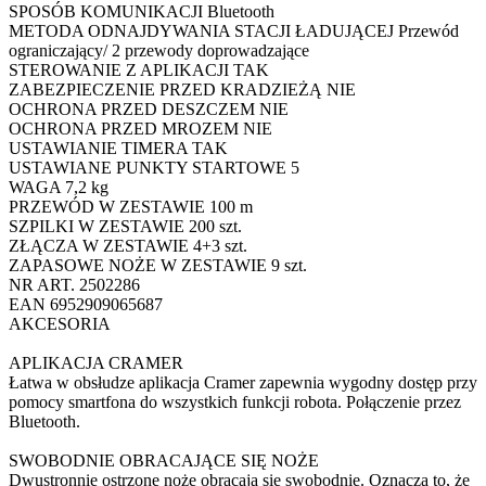
SPOSÓB KOMUNIKACJI Bluetooth
METODA ODNAJDYWANIA STACJI ŁADUJĄCEJ Przewód
ograniczający/ 2 przewody doprowadzające
STEROWANIE Z APLIKACJI TAK
ZABEZPIECZENIE PRZED KRADZIEŻĄ NIE
OCHRONA PRZED DESZCZEM NIE
OCHRONA PRZED MROZEM NIE
USTAWIANIE TIMERA TAK
USTAWIANE PUNKTY STARTOWE 5
WAGA 7,2 kg
PRZEWÓD W ZESTAWIE 100 m
SZPILKI W ZESTAWIE 200 szt.
ZŁĄCZA W ZESTAWIE 4+3 szt.
ZAPASOWE NOŻE W ZESTAWIE 9 szt.
NR ART. 2502286
EAN 6952909065687
AKCESORIA
APLIKACJA CRAMER
Łatwa w obsłudze aplikacja Cramer zapewnia wygodny dostęp przy
pomocy smartfona do wszystkich funkcji robota. Połączenie przez
Bluetooth.
SWOBODNIE OBRACAJĄCE SIĘ NOŻE
Dwustronnie ostrzone noże obracają się swobodnie. Oznacza to, że