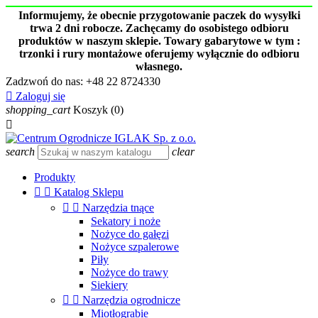
Informujemy, że obecnie przygotowanie paczek do wysyłki
trwa 2 dni robocze. Zachęcamy do osobistego odbioru
produktów w naszym sklepie. Towary gabarytowe w tym :
trzonki i rury montażowe oferujemy wyłącznie do odbioru
własnego.
Zadzwoń do nas:
+48 22 8724330

Zaloguj się
shopping_cart
Koszyk
(0)

search
clear
Produkty


Katalog Sklepu


Narzędzia tnące
Sekatory i noże
Nożyce do gałęzi
Nożyce szpalerowe
Piły
Nożyce do trawy
Siekiery


Narzędzia ogrodnicze
Miotłograbie