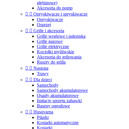
głębinowe)
Akcesoria do pomp


Opryskiwacze i spryskiwacze
Opryskiwacze
Osprzęt


Grille i akcesoria
Grille węglowe i paleniska
Grille gazowe
Grille elektryczne
Kociołki myśliwskie
Akcesoria do grilowania
Ruszty do grilla


Nasiona
Trawy


Dla dzieci
Samochody
Samochody akumulatorowe
Quady akumulatorowe
Imitacje sprzętu zabawki
Baseny ogrodowe


Husqvarna
Pilarki
Kosiarki automatyczne
Kosiarki