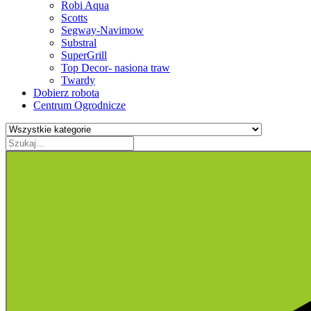
Robi Aqua
Scotts
Segway-Navimow
Substral
SuperGrill
Top Decor- nasiona traw
Twardy
Dobierz robota
Centrum Ogrodnicze