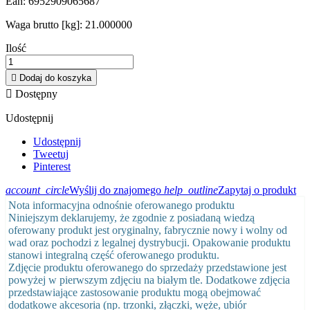
Ean:
6952909065687
Waga brutto [kg]:
21.000000
Ilość

Dodaj do koszyka

Dostępny
Udostępnij
Udostępnij
Tweetuj
Pinterest
account_circle
Wyślij do znajomego
help_outline
Zapytaj o produkt
Nota informacyjna odnośnie oferowanego produktu
Niniejszym deklarujemy, że zgodnie z posiadaną wiedzą
oferowany produkt jest oryginalny, fabrycznie nowy i wolny od
wad oraz pochodzi z legalnej dystrybucji. Opakowanie produktu
stanowi integralną część oferowanego produktu.
Zdjęcie produktu oferowanego do sprzedaży przedstawione jest
powyżej w pierwszym zdjęciu na białym tle. Dodatkowe zdjęcia
przedstawiające zastosowanie produktu mogą obejmować
dodatkowe akcesoria (np. trzonki, złączki, węże, ubiór