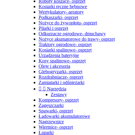
Roboty koszące- osprzęt
Kosiarki ręczne bębnowe
Wertykulatory- aeratory
Podkaszarki- osprzęt
Nożyce do żywopłotu- osprzęt
Pilarki i osprzęt
Odkurzacze ogrodowe- dmuchawy
Nożyce akumatorowe do trawy- osprzęt
Traktory ogrodowe- osprzęt
Kosiarki spalinowe- osprzęt
Urządzenia bateryjne
Kosy spalinowe- osprzęt
Oleje i akcesoria
Glebogryzarki- osprzęt
Rozdrabniacze- osprzęt
Zamiatarki i odśnieżarki


Narzędzia
Zestawy
Kompresory- osprzęt
Zagęszczarki
Spawarki- osprzęt
Ładowarki akumulatorowe
Nagrzewnice
Wiertnice- osprzęt
Łuparki