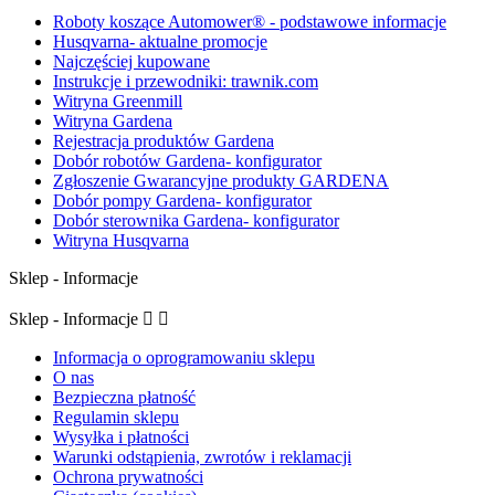
Roboty koszące Automower® - podstawowe informacje
Husqvarna- aktualne promocje
Najczęściej kupowane
Instrukcje i przewodniki: trawnik.com
Witryna Greenmill
Witryna Gardena
Rejestracja produktów Gardena
Dobór robotów Gardena- konfigurator
Zgłoszenie Gwarancyjne produkty GARDENA
Dobór pompy Gardena- konfigurator
Dobór sterownika Gardena- konfigurator
Witryna Husqvarna
Sklep - Informacje
Sklep - Informacje


Informacja o oprogramowaniu sklepu
O nas
Bezpieczna płatność
Regulamin sklepu
Wysyłka i płatności
Warunki odstąpienia, zwrotów i reklamacji
Ochrona prywatności