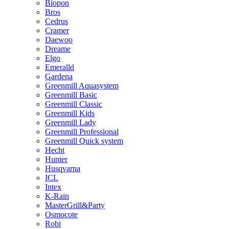
Biopon
Bros
Cedrus
Cramer
Daewoo
Dreame
Elgo
Emeralld
Gardena
Greenmill Aquasystem
Greenmill Basic
Greenmill Classic
Greenmill Kids
Greenmill Lady
Greenmill Professional
Greenmill Quick system
Hecht
Hunter
Husqvarna
ICL
Intex
K-Rain
MasterGrill&Party
Osmocote
Robi