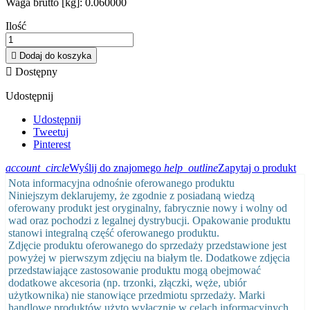
Waga brutto [kg]:
0.060000
Ilość

Dodaj do koszyka

Dostępny
Udostępnij
Udostępnij
Tweetuj
Pinterest
account_circle
Wyślij do znajomego
help_outline
Zapytaj o produkt
Nota informacyjna odnośnie oferowanego produktu
Niniejszym deklarujemy, że zgodnie z posiadaną wiedzą
oferowany produkt jest oryginalny, fabrycznie nowy i wolny od
wad oraz pochodzi z legalnej dystrybucji. Opakowanie produktu
stanowi integralną część oferowanego produktu.
Zdjęcie produktu oferowanego do sprzedaży przedstawione jest
powyżej w pierwszym zdjęciu na białym tle. Dodatkowe zdjęcia
przedstawiające zastosowanie produktu mogą obejmować
dodatkowe akcesoria (np. trzonki, złączki, węże, ubiór
użytkownika) nie stanowiące przedmiotu sprzedaży. Marki
handlowe produktów użyto wyłącznie w celach informacyjnych.