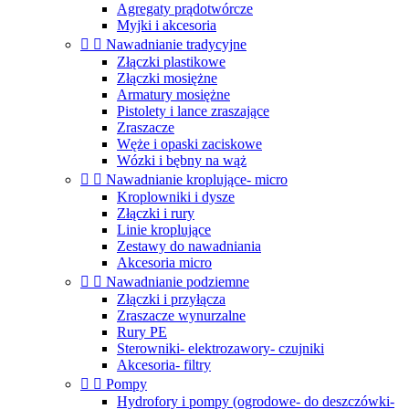
Agregaty prądotwórcze
Myjki i akcesoria


Nawadnianie tradycyjne
Złączki plastikowe
Złączki mosiężne
Armatury mosiężne
Pistolety i lance zraszające
Zraszacze
Węże i opaski zaciskowe
Wózki i bębny na wąż


Nawadnianie kroplujące- micro
Kroplowniki i dysze
Złączki i rury
Linie kroplujące
Zestawy do nawadniania
Akcesoria micro


Nawadnianie podziemne
Złączki i przyłącza
Zraszacze wynurzalne
Rury PE
Sterowniki- elektrozawory- czujniki
Akcesoria- filtry


Pompy
Hydrofory i pompy (ogrodowe- do deszczówki-