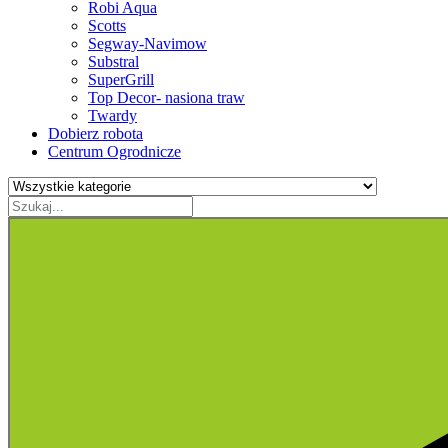
Robi Aqua
Scotts
Segway-Navimow
Substral
SuperGrill
Top Decor- nasiona traw
Twardy
Dobierz robota
Centrum Ogrodnicze