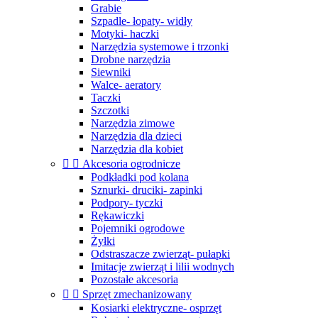
Grabie
Szpadle- łopaty- widły
Motyki- haczki
Narzędzia systemowe i trzonki
Drobne narzędzia
Siewniki
Walce- aeratory
Taczki
Szczotki
Narzędzia zimowe
Narzędzia dla dzieci
Narzędzia dla kobiet


Akcesoria ogrodnicze
Podkładki pod kolana
Sznurki- druciki- zapinki
Podpory- tyczki
Rękawiczki
Pojemniki ogrodowe
Żyłki
Odstraszacze zwierząt- pułapki
Imitacje zwierząt i lilii wodnych
Pozostałe akcesoria


Sprzęt zmechanizowany
Kosiarki elektryczne- osprzęt