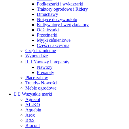
Podkaszarki i wykaszarki
Traktory ogrodowe i Ridery
Dmuchawy
Nożyce do żywopłotu
Kultywatory i wertykulatory
Odśnieżarki
Przecinarki
Myjki ciśnieniowe
Części i akcesoria
Części zamienne
Wyprzedaże


Nawozy i preparaty
Nawozy
Preparaty
Place zabaw
Trendy- Nowości
Meble ogrodowe


Wszystkie marki
Agrecol
AL-KO
Aquabin
Arox
B&S
Biocont