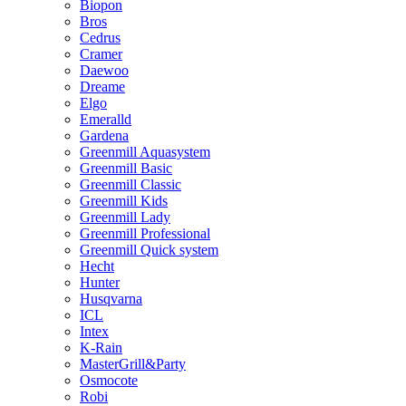
Biopon
Bros
Cedrus
Cramer
Daewoo
Dreame
Elgo
Emeralld
Gardena
Greenmill Aquasystem
Greenmill Basic
Greenmill Classic
Greenmill Kids
Greenmill Lady
Greenmill Professional
Greenmill Quick system
Hecht
Hunter
Husqvarna
ICL
Intex
K-Rain
MasterGrill&Party
Osmocote
Robi