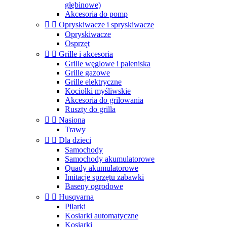
głębinowe)
Akcesoria do pomp


Opryskiwacze i spryskiwacze
Opryskiwacze
Osprzęt


Grille i akcesoria
Grille węglowe i paleniska
Grille gazowe
Grille elektryczne
Kociołki myśliwskie
Akcesoria do grilowania
Ruszty do grilla


Nasiona
Trawy


Dla dzieci
Samochody
Samochody akumulatorowe
Quady akumulatorowe
Imitacje sprzętu zabawki
Baseny ogrodowe


Husqvarna
Pilarki
Kosiarki automatyczne
Kosiarki