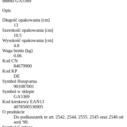
Indeks
GA5369
Opis
Długość opakowania [cm]
13
Szerokość opakowania [cm]
10.5
Wysokość opakowania [cm]
4.8
Waga brutto [kg]
0.06
Kod CN
84679900
Kod KP
DE
Symbol Husqvarna
901087001
Symbol w sklepie
GA5369
Kod kreskowy EAN13
4078500536905
O produkcie
Do podkaszarek nr art. 2542. 2544. 2555. 2545 oraz 2546 od
serii '99.