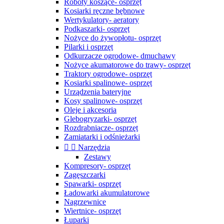
Roboty koszące- osprzęt
Kosiarki ręczne bębnowe
Wertykulatory- aeratory
Podkaszarki- osprzęt
Nożyce do żywopłotu- osprzęt
Pilarki i osprzęt
Odkurzacze ogrodowe- dmuchawy
Nożyce akumatorowe do trawy- osprzęt
Traktory ogrodowe- osprzęt
Kosiarki spalinowe- osprzęt
Urządzenia bateryjne
Kosy spalinowe- osprzęt
Oleje i akcesoria
Glebogryzarki- osprzęt
Rozdrabniacze- osprzęt
Zamiatarki i odśnieżarki


Narzędzia
Zestawy
Kompresory- osprzęt
Zagęszczarki
Spawarki- osprzęt
Ładowarki akumulatorowe
Nagrzewnice
Wiertnice- osprzęt
Łuparki