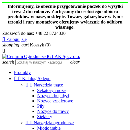
Informujemy, że obecnie przygotowanie paczek do wysyłki
trwa 2 dni robocze. Zachęcamy do osobistego odbioru
produktów w naszym sklepie. Towary gabarytowe w tym :
trzonki i rury montażowe oferujemy wyłącznie do odbioru
własnego.
Zadzwoń do nas:
+48 22 8724330

Zaloguj się
shopping_cart
Koszyk
(0)

search
clear
Produkty


Katalog Sklepu


Narzędzia tnące
Sekatory i noże
Nożyce do gałęzi
Nożyce szpalerowe
Piły
Nożyce do trawy
Siekiery


Narzędzia ogrodnicze
Miotłograbie