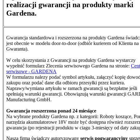
realizacji gwarancji na produkty marki
Gardena.
Gwarancja standardowa i rozszerzona na produkty Gardena świad
jest obecnie w modelu door-to-door (odbiór kurierem od Klienta na
Gwaranta).
W celu skorzystania z Gwarancji na produkty Gardena wystarczy
wypełnić formularz Zlecenia serwisowego Gardena na stronie:
Cen
serwisowe - GARDENA
W formularzu nalezy podać symbol artykułu, załączyć kopię dowo
zakupu oraz podać dane dla odbioru przesyłki przez kuriera.
N
aprawy/wymiana artykułu w ramach gwarancji są bezpłatne jeśli
spełniają warunki gwarancji. Obowiązują warunki gwarancji G
Manufacturing GmbH.
Gwarancja rozszerzona ponad 24 miesiące
Na wybrane produkty Gardena np. z kategorii: Roboty koszące, Po
narzędzia akumulatorowe 18V może być dostępna również rozszer
gwarancja (po rejestracji produktu w ciagu 3-miesięcy od daty zaku
Nasza firma świadczy autoryzowany
serwis pogwarancyjny
sprzę