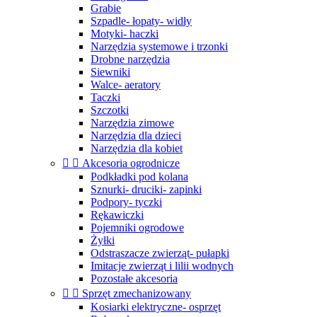
Grabie
Szpadle- łopaty- widły
Motyki- haczki
Narzędzia systemowe i trzonki
Drobne narzędzia
Siewniki
Walce- aeratory
Taczki
Szczotki
Narzędzia zimowe
Narzędzia dla dzieci
Narzędzia dla kobiet


Akcesoria ogrodnicze
Podkładki pod kolana
Sznurki- druciki- zapinki
Podpory- tyczki
Rękawiczki
Pojemniki ogrodowe
Żyłki
Odstraszacze zwierząt- pułapki
Imitacje zwierząt i lilii wodnych
Pozostałe akcesoria


Sprzęt zmechanizowany
Kosiarki elektryczne- osprzęt