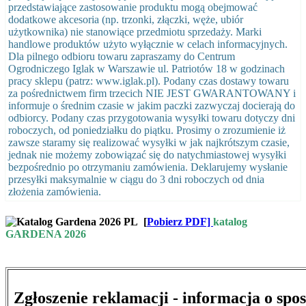
przedstawiające zastosowanie produktu mogą obejmować
dodatkowe akcesoria (np. trzonki, złączki, węże, ubiór
użytkownika) nie stanowiące przedmiotu sprzedaży. Marki
handlowe produktów użyto wyłącznie w celach informacyjnych.
Dla pilnego odbioru towaru zapraszamy do Centrum
Ogrodniczego Iglak w Warszawie ul. Patriotów 18 w godzinach
pracy sklepu (patrz: www.iglak.pl). Podany czas dostawy towaru
za pośrednictwem firm trzecich NIE JEST GWARANTOWANY i
informuje o średnim czasie w jakim paczki zazwyczaj docierają do
odbiorcy. Podany czas przygotowania wysyłki towaru dotyczy dni
roboczych, od poniedziałku do piątku. Prosimy o zrozumienie iż
zawsze staramy się realizować wysyłki w jak najkrótszym czasie,
jednak nie możemy zobowiązać się do natychmiastowej wysyłki
bezpośrednio po otrzymaniu zamówienia. Deklarujemy wysłanie
przesyłki maksymalnie w ciągu do 3 dni roboczych od dnia
złożenia zamówienia.
[
Pobierz PDF]
katalog
GARDENA 2026
Zgłoszenie reklamacji - informacja o spo