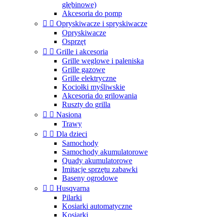
głębinowe)
Akcesoria do pomp


Opryskiwacze i spryskiwacze
Opryskiwacze
Osprzęt


Grille i akcesoria
Grille węglowe i paleniska
Grille gazowe
Grille elektryczne
Kociołki myśliwskie
Akcesoria do grilowania
Ruszty do grilla


Nasiona
Trawy


Dla dzieci
Samochody
Samochody akumulatorowe
Quady akumulatorowe
Imitacje sprzętu zabawki
Baseny ogrodowe


Husqvarna
Pilarki
Kosiarki automatyczne
Kosiarki