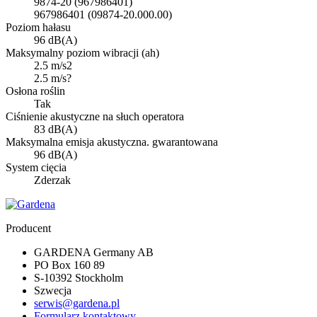
9874-20 (967986401)
967986401 (09874-20.000.00)
Poziom hałasu
96 dB(A)
Maksymalny poziom wibracji (ah)
2.5 m/s2
2.5 m/s?
Osłona roślin
Tak
Ciśnienie akustyczne na słuch operatora
83 dB(A)
Maksymalna emisja akustyczna. gwarantowana
96 dB(A)
System cięcia
Zderzak
Producent
GARDENA Germany AB
PO Box 160 89
S-10392 Stockholm
Szwecja
serwis@gardena.pl
Formularz kontaktowy