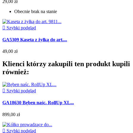
29,00 zł
Obecnie brak na stanie

Szybki podgląd
GA5309 Kaseta z żyłką do art....
49,00 zł
Klienci którzy zakupili ten produkt kupili
również:

Szybki podgląd
GA18630 Bęben naśc. RollUp XL...
899,00 zł

Szybki podgląd