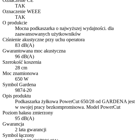
Oznaczenie CE
TAK
Oznaczenie WEEE
TAK
O produkcie
Mocna podkaszarka o najwyższej wydajności. dla
zaawansowanych użytkowników
Ciśnienie akustyczne przy uchu operatora
83 dB(A)
Gwarantowana moc akustyczna
96 dB(A)
Szerokość koszenia
28 cm
Moc znamionowa
650 W
Symbol Gardena
9874-20
Opis produktu
Podkaszarka żyłkowa PowerCut 650/28 od GARDENA jest
w swojej pracy bezkompromisowa. Model PowerCut
Poziom hałasu zmierzony
95 dB(A)
Gwarancja
2 lata gwarancji
Symbol łączony