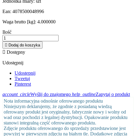
Jednostka miary:
szt
Ean:
4078500048996
Waga brutto [kg]:
4.000000
Ilość

Dodaj do koszyka

Dostępny
Udostępnij
Udostępnij
Tweetuj
Pinterest
account_circle
Wyślij do znajomego
help_outline
Zapytaj o produkt
Nota informacyjna odnośnie oferowanego produktu
Niniejszym deklarujemy, że zgodnie z posiadaną wiedzą
oferowany produkt jest oryginalny, fabrycznie nowy i wolny od
wad oraz pochodzi z legalnej dystrybucji. Opakowanie produktu
stanowi integralną część oferowanego produktu.
Zdjęcie produktu oferowanego do sprzedaży przedstawione jest
powyżej w pierwszym zdjęciu na białym tle. Dodatkowe zdjęcia