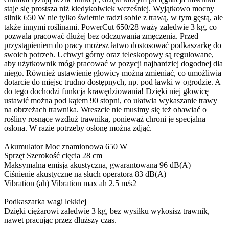
staje się prostsza niż kiedykolwiek wcześniej. Wyjątkowo mocny
silnik 650 W nie tylko świetnie radzi sobie z trawą, w tym gęstą, ale
także innymi roślinami. PowerCut 650/28 waży zaledwie 3 kg, co
pozwala pracować dłużej bez odczuwania zmęczenia. Przed
przystąpieniem do pracy możesz łatwo dostosować podkaszarkę do
swoich potrzeb. Uchwyt górny oraz teleskopowy są regulowane,
aby użytkownik mógł pracować w pozycji najbardziej dogodnej dla
niego. Również ustawienie głowicy można zmieniać, co umożliwia
dotarcie do miejsc trudno dostępnych, np. pod ławki w ogrodzie. A
do tego dochodzi funkcja krawędziowania! Dzięki niej głowicę
ustawić można pod kątem 90 stopni, co ułatwia wykaszanie trawy
na obrzeżach trawnika. Wreszcie nie musimy się też obawiać o
rośliny rosnące wzdłuż trawnika, ponieważ chroni je specjalna
osłona. W razie potrzeby osłonę można zdjąć.
Akumulator Moc znamionowa 650 W
Sprzęt Szerokość cięcia 28 cm
Maksymalna emisja akustyczna, gwarantowana 96 dB(A)
Ciśnienie akustyczne na słuch operatora 83 dB(A)
Vibration (ah) Vibration max ah 2.5 m/s2
Podkaszarka wagi lekkiej
Dzięki ciężarowi zaledwie 3 kg, bez wysiłku wykosisz trawnik,
nawet pracując przez dłuższy czas.