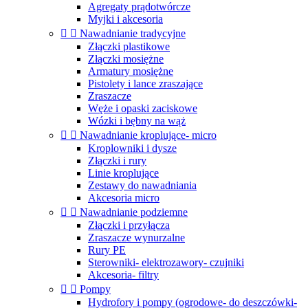
Agregaty prądotwórcze
Myjki i akcesoria


Nawadnianie tradycyjne
Złączki plastikowe
Złączki mosiężne
Armatury mosiężne
Pistolety i lance zraszające
Zraszacze
Węże i opaski zaciskowe
Wózki i bębny na wąż


Nawadnianie kroplujące- micro
Kroplowniki i dysze
Złączki i rury
Linie kroplujące
Zestawy do nawadniania
Akcesoria micro


Nawadnianie podziemne
Złączki i przyłącza
Zraszacze wynurzalne
Rury PE
Sterowniki- elektrozawory- czujniki
Akcesoria- filtry


Pompy
Hydrofory i pompy (ogrodowe- do deszczówki-