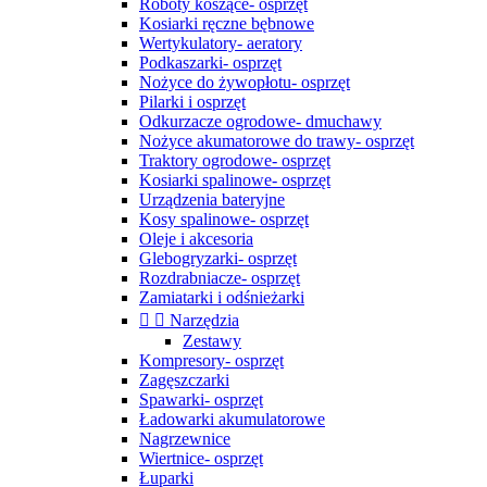
Roboty koszące- osprzęt
Kosiarki ręczne bębnowe
Wertykulatory- aeratory
Podkaszarki- osprzęt
Nożyce do żywopłotu- osprzęt
Pilarki i osprzęt
Odkurzacze ogrodowe- dmuchawy
Nożyce akumatorowe do trawy- osprzęt
Traktory ogrodowe- osprzęt
Kosiarki spalinowe- osprzęt
Urządzenia bateryjne
Kosy spalinowe- osprzęt
Oleje i akcesoria
Glebogryzarki- osprzęt
Rozdrabniacze- osprzęt
Zamiatarki i odśnieżarki


Narzędzia
Zestawy
Kompresory- osprzęt
Zagęszczarki
Spawarki- osprzęt
Ładowarki akumulatorowe
Nagrzewnice
Wiertnice- osprzęt
Łuparki