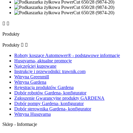


Produkty
Produkty


Roboty koszące Automower® - podstawowe informacje
Husqvarna- aktualne promocje
Najczęściej kupowane
Instrukcje i przewodniki: trawnik.com
Witryna Greenmill
Witryna Gardena
Rejestracja produktów Gardena
Dobór robotów Gardena- konfigurator
Zgłoszenie Gwarancyjne produkty GARDENA
Dobór pompy Gardena- konfigurator
Dobór sterownika Gardena- konfigurator
Witryna Husqvarna
Sklep - Informacje