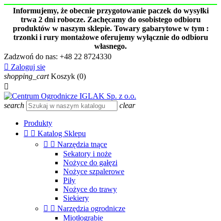
Informujemy, że obecnie przygotowanie paczek do wysyłki
trwa 2 dni robocze. Zachęcamy do osobistego odbioru
produktów w naszym sklepie. Towary gabarytowe w tym :
trzonki i rury montażowe oferujemy wyłącznie do odbioru
własnego.
Zadzwoń do nas:
+48 22 8724330

Zaloguj się
shopping_cart
Koszyk
(0)

search
clear
Produkty


Katalog Sklepu


Narzędzia tnące
Sekatory i noże
Nożyce do gałęzi
Nożyce szpalerowe
Piły
Nożyce do trawy
Siekiery


Narzędzia ogrodnicze
Miotłograbie