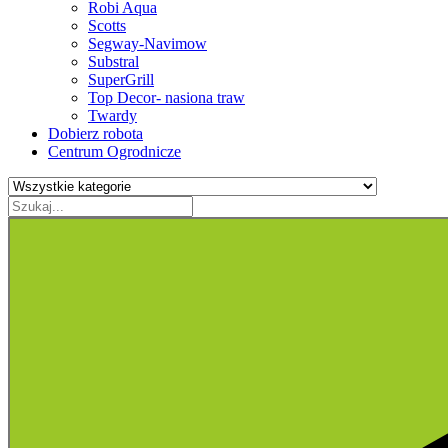
Robi Aqua
Scotts
Segway-Navimow
Substral
SuperGrill
Top Decor- nasiona traw
Twardy
Dobierz robota
Centrum Ogrodnicze