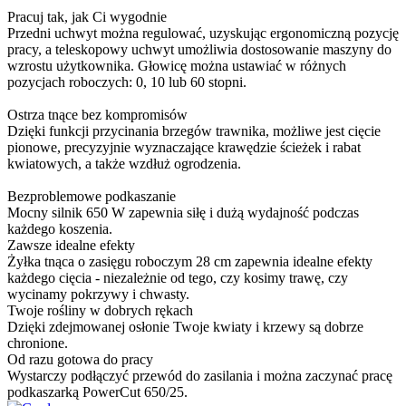
Pracuj tak, jak Ci wygodnie
Przedni uchwyt można regulować, uzyskując ergonomiczną pozycję
pracy, a teleskopowy uchwyt umożliwia dostosowanie maszyny do
wzrostu użytkownika. Głowicę można ustawiać w różnych
pozycjach roboczych: 0, 10 lub 60 stopni.
Ostrza tnące bez kompromisów
Dzięki funkcji przycinania brzegów trawnika, możliwe jest cięcie
pionowe, precyzyjnie wyznaczające krawędzie ścieżek i rabat
kwiatowych, a także wzdłuż ogrodzenia.
Bezproblemowe podkaszanie
Mocny silnik 650 W zapewnia siłę i dużą wydajność podczas
każdego koszenia.
Zawsze idealne efekty
Żyłka tnąca o zasięgu roboczym 28 cm zapewnia idealne efekty
każdego cięcia - niezależnie od tego, czy kosimy trawę, czy
wycinamy pokrzywy i chwasty.
Twoje rośliny w dobrych rękach
Dzięki zdejmowanej osłonie Twoje kwiaty i krzewy są dobrze
chronione.
Od razu gotowa do pracy
Wystarczy podłączyć przewód do zasilania i można zaczynać pracę
podkaszarką PowerCut 650/25.