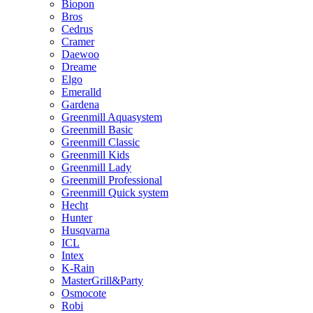
Biopon
Bros
Cedrus
Cramer
Daewoo
Dreame
Elgo
Emeralld
Gardena
Greenmill Aquasystem
Greenmill Basic
Greenmill Classic
Greenmill Kids
Greenmill Lady
Greenmill Professional
Greenmill Quick system
Hecht
Hunter
Husqvarna
ICL
Intex
K-Rain
MasterGrill&Party
Osmocote
Robi