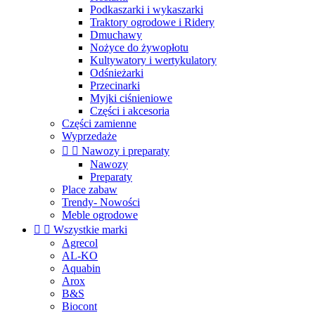
Podkaszarki i wykaszarki
Traktory ogrodowe i Ridery
Dmuchawy
Nożyce do żywopłotu
Kultywatory i wertykulatory
Odśnieżarki
Przecinarki
Myjki ciśnieniowe
Części i akcesoria
Części zamienne
Wyprzedaże


Nawozy i preparaty
Nawozy
Preparaty
Place zabaw
Trendy- Nowości
Meble ogrodowe


Wszystkie marki
Agrecol
AL-KO
Aquabin
Arox
B&S
Biocont