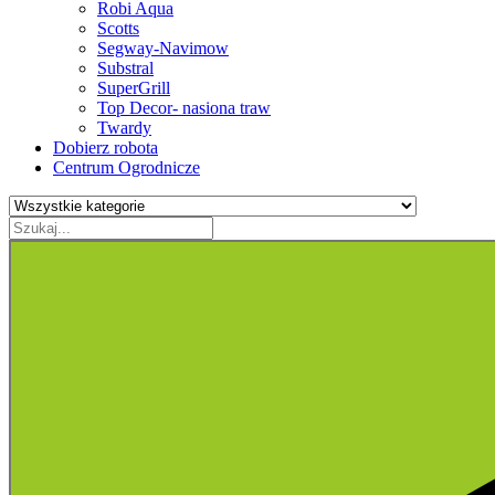
Robi Aqua
Scotts
Segway-Navimow
Substral
SuperGrill
Top Decor- nasiona traw
Twardy
Dobierz robota
Centrum Ogrodnicze