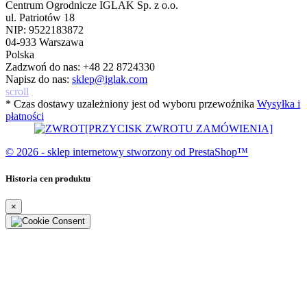
Centrum Ogrodnicze IGLAK Sp. z o.o.
ul. Patriotów 18
NIP: 9522183872
04-933 Warszawa
Polska
Zadzwoń do nas:
+48 22 8724330
Napisz do nas:
sklep@iglak.com
scroll
* Czas dostawy uzależniony jest od wyboru przewoźnika
Wysyłka i
płatności
[PRZYCISK ZWROTU ZAMÓWIENIA]
© 2026 - sklep internetowy stworzony od PrestaShop™
Historia cen produktu
×