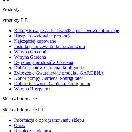
Produkty
Produkty


Roboty koszące Automower® - podstawowe informacje
Husqvarna- aktualne promocje
Najczęściej kupowane
Instrukcje i przewodniki: trawnik.com
Witryna Greenmill
Witryna Gardena
Rejestracja produktów Gardena
Dobór robotów Gardena- konfigurator
Zgłoszenie Gwarancyjne produkty GARDENA
Dobór pompy Gardena- konfigurator
Dobór sterownika Gardena- konfigurator
Witryna Husqvarna
Sklep - Informacje
Sklep - Informacje


Informacja o oprogramowaniu sklepu
O nas
Bezpieczna płatność