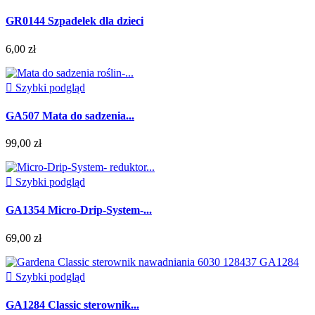
GR0144 Szpadelek dla dzieci
6,00 zł

Szybki podgląd
GA507 Mata do sadzenia...
99,00 zł

Szybki podgląd
GA1354 Micro-Drip-System-...
69,00 zł

Szybki podgląd
GA1284 Classic sterownik...