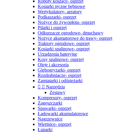
Roboty koszące- osprzęt
Kosiarki ręczne bębnowe
Wertykulatory- aeratory
Podkaszarki- osprzęt
Nożyce do żywopłotu- osprzęt
Pilarki i osprzęt
Odkurzacze ogrodowe- dmuchawy
Nożyce akumatorowe do trawy- osprzęt
Traktory ogrodowe- osprzęt
Kosiarki spalinowe- osprzęt
Urządzenia bateryjne
Kosy spalinowe- osprzęt
Oleje i akcesoria
Glebogryzarki- osprzęt
Rozdrabniacze- osprzęt
Zamiatarki i odśnieżarki


Narzędzia
Zestawy
Kompresory- osprzęt
Zagęszczarki
Spawarki- osprzęt
Ładowarki akumulatorowe
Nagrzewnice
Wiertnice- osprzęt
Łuparki