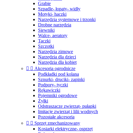
Grabie
Szpadle- łopaty- widły
Motyki- haczki
Narzędzia systemowe i trzonki
Drobne narzędzia
Siewniki
Walce- aeratory
Taczki
Szczotki
Narzędzia zimowe
Narzędzia dla dzieci
Narzędzia dla kobiet


Akcesoria ogrodnicze
Podkładki pod kolana
Sznurki- druciki- zapinki
Podpory- tyczki
Rękawiczki
Pojemniki ogrodowe
Żyłki
Odstraszacze zwierząt- pułapki
Imitacje zwierząt i lilii wodnych
Pozostałe akcesoria


Sprzęt zmechanizowany
Kosiarki elektryczne- osprzęt