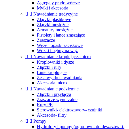
Agregaty prądotwórcze
Myjki i akcesoria


Nawadnianie tradycyjne
Złączki plastikowe
Złączki mosiężne
Armatury mosiężne
Pistolety i lance zraszające
Zraszacze
Węże i opaski zaciskowe
Wózki i bębny na wąż


Nawadnianie kroplujące- micro
Kroplowniki i dysze
Złączki i rury
Linie kroplujące
Zestawy do nawadniania
Akcesoria micro


Nawadnianie podziemne
Złączki i przyłącza
Zraszacze wynurzalne
Rury PE
Sterowniki- elektrozawory- czujniki
Akcesoria- filtry


Pompy
Hydrofory i pompy (ogrodowe- do deszczówki-