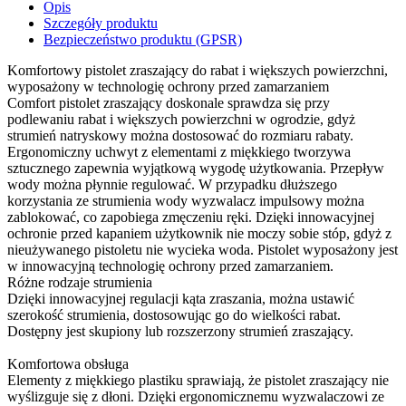
Opis
Szczegóły produktu
Bezpieczeństwo produktu (GPSR)
Komfortowy pistolet zraszający do rabat i większych powierzchni,
wyposażony w technologię ochrony przed zamarzaniem
Comfort pistolet zraszający doskonale sprawdza się przy
podlewaniu rabat i większych powierzchni w ogrodzie, gdyż
strumień natryskowy można dostosować do rozmiaru rabaty.
Ergonomiczny uchwyt z elementami z miękkiego tworzywa
sztucznego zapewnia wyjątkową wygodę użytkowania. Przepływ
wody można płynnie regulować. W przypadku dłuższego
korzystania ze strumienia wody wyzwalacz impulsowy można
zablokować, co zapobiega zmęczeniu ręki. Dzięki innowacyjnej
ochronie przed kapaniem użytkownik nie moczy sobie stóp, gdyż z
nieużywanego pistoletu nie wycieka woda. Pistolet wyposażony jest
w innowacyjną technologię ochrony przed zamarzaniem.
Różne rodzaje strumienia
Dzięki innowacyjnej regulacji kąta zraszania, można ustawić
szerokość strumienia, dostosowując go do wielkości rabat.
Dostępny jest skupiony lub rozszerzony strumień zraszający.
Komfortowa obsługa
Elementy z miękkiego plastiku sprawiają, że pistolet zraszający nie
wyślizguje się z dłoni. Dzięki ergonomicznemu wyzwalaczowi ze