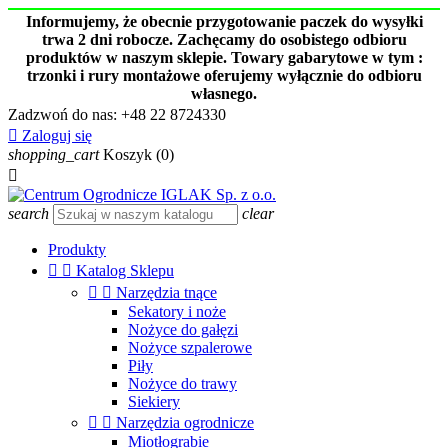
Informujemy, że obecnie przygotowanie paczek do wysyłki
trwa 2 dni robocze. Zachęcamy do osobistego odbioru
produktów w naszym sklepie. Towary gabarytowe w tym :
trzonki i rury montażowe oferujemy wyłącznie do odbioru
własnego.
Zadzwoń do nas:
+48 22 8724330

Zaloguj się
shopping_cart
Koszyk
(0)

search
clear
Produkty


Katalog Sklepu


Narzędzia tnące
Sekatory i noże
Nożyce do gałęzi
Nożyce szpalerowe
Piły
Nożyce do trawy
Siekiery


Narzędzia ogrodnicze
Miotłograbie