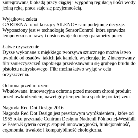
zintegrowaną blokadą pracy ciągłej i wygodną regulacją ilości wody
jedną ręką, praca staje się przyjemnością.
Wyjątkowa zaleta
GARDENA robot koszący SILENO+ sam podejmuje decyzje.
Wyposażony jest w technologię SensorControl, która sprawdza
tempo wzrostu trawy i dostosowuje do niego parametry pracy.
Łatwe czyszczenie
Dysze wykonane z miękkiego tworzywa sztucznego można łatwo
uwolnić od osadów, takich jak kamień, wycierając je. Zintegrowany
filtr zanieczyszczeń zapobiega przedostawaniu się grubego brudu do
pistoletu natryskowego. Filtr można łatwo wyjąć w celu
oczyszczenia.
Ochrona przed mrozem
Wbudowana, innowacyjna ochrona przed mrozem chroni produkt
przed uszkodzeniem, nawet gdy temperatura spadnie poniżej zera.
Nagroda Red Dot Design 2016
Nagroda Red Dot Design jest prestżowym wyróżnieniem , które od
1955 roku przyznaje Centrum Designu Nadrenii Północnej-Westfalii
w Essen.Kryteria oceny: stopień innowacyjności, funkcjonalność,
ergonomia, trwałość i kompatybilność ekologiczna.