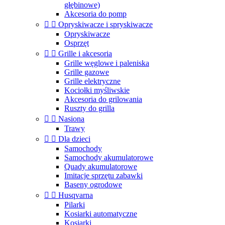
głębinowe)
Akcesoria do pomp


Opryskiwacze i spryskiwacze
Opryskiwacze
Osprzęt


Grille i akcesoria
Grille węglowe i paleniska
Grille gazowe
Grille elektryczne
Kociołki myśliwskie
Akcesoria do grilowania
Ruszty do grilla


Nasiona
Trawy


Dla dzieci
Samochody
Samochody akumulatorowe
Quady akumulatorowe
Imitacje sprzętu zabawki
Baseny ogrodowe


Husqvarna
Pilarki
Kosiarki automatyczne
Kosiarki