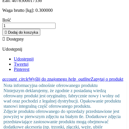
Ean:
4078500017336
Waga brutto [kg]:
0.300000
Ilość

Dodaj do koszyka

Dostępny
Udostępnij
Udostępnij
Tweetuj
Pinterest
account_circle
Wyślij do znajomego
help_outline
Zapytaj o produkt
Nota informacyjna odnośnie oferowanego produktu
Niniejszym deklarujemy, że zgodnie z posiadaną wiedzą
oferowany produkt jest oryginalny, fabrycznie nowy i wolny od
wad oraz pochodzi z legalnej dystrybucji. Opakowanie produktu
stanowi integralną część oferowanego produktu.
Zdjęcie produktu oferowanego do sprzedaży przedstawione jest
powyżej w pierwszym zdjęciu na białym tle. Dodatkowe zdjęcia
przedstawiające zastosowanie produktu mogą obejmować
dodatkowe akcesoria (np. trzonki, złączki, węże, ubiór