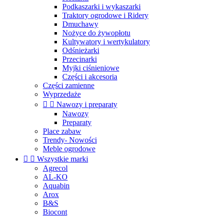
Podkaszarki i wykaszarki
Traktory ogrodowe i Ridery
Dmuchawy
Nożyce do żywopłotu
Kultywatory i wertykulatory
Odśnieżarki
Przecinarki
Myjki ciśnieniowe
Części i akcesoria
Części zamienne
Wyprzedaże


Nawozy i preparaty
Nawozy
Preparaty
Place zabaw
Trendy- Nowości
Meble ogrodowe


Wszystkie marki
Agrecol
AL-KO
Aquabin
Arox
B&S
Biocont