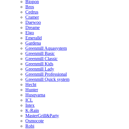
Biopon
Bros
Cedrus
Cramer
Daewoo
Dreame
Elgo
Emeralld
Gardena
Greenmill Aquasystem
Greenmill Basic
Greenmill Classic
Greenmill Kids
Greenmill Lady
Greenmill Professional
Greenmill Quick system
Hecht
Hunter
Husqvarna
ICL
Intex
K-Rain
MasterGrill&Party
Osmocote
Robi