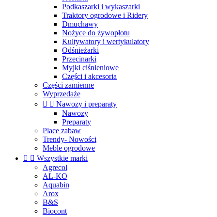
Podkaszarki i wykaszarki
Traktory ogrodowe i Ridery
Dmuchawy
Nożyce do żywopłotu
Kultywatory i wertykulatory
Odśnieżarki
Przecinarki
Myjki ciśnieniowe
Części i akcesoria
Części zamienne
Wyprzedaże


Nawozy i preparaty
Nawozy
Preparaty
Place zabaw
Trendy- Nowości
Meble ogrodowe


Wszystkie marki
Agrecol
AL-KO
Aquabin
Arox
B&S
Biocont