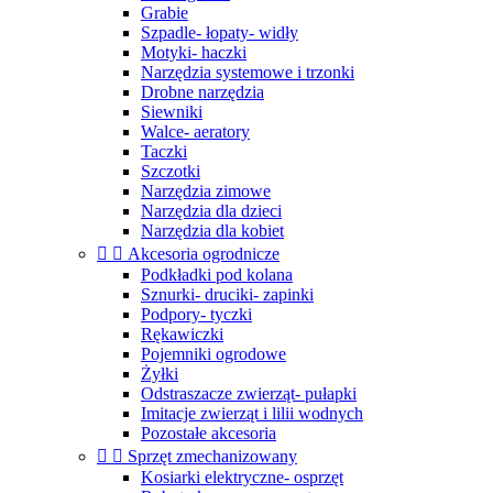
Grabie
Szpadle- łopaty- widły
Motyki- haczki
Narzędzia systemowe i trzonki
Drobne narzędzia
Siewniki
Walce- aeratory
Taczki
Szczotki
Narzędzia zimowe
Narzędzia dla dzieci
Narzędzia dla kobiet


Akcesoria ogrodnicze
Podkładki pod kolana
Sznurki- druciki- zapinki
Podpory- tyczki
Rękawiczki
Pojemniki ogrodowe
Żyłki
Odstraszacze zwierząt- pułapki
Imitacje zwierząt i lilii wodnych
Pozostałe akcesoria


Sprzęt zmechanizowany
Kosiarki elektryczne- osprzęt