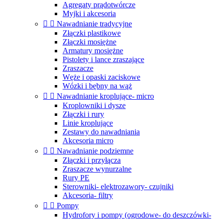
Agregaty prądotwórcze
Myjki i akcesoria


Nawadnianie tradycyjne
Złączki plastikowe
Złączki mosiężne
Armatury mosiężne
Pistolety i lance zraszające
Zraszacze
Węże i opaski zaciskowe
Wózki i bębny na wąż


Nawadnianie kroplujące- micro
Kroplowniki i dysze
Złączki i rury
Linie kroplujące
Zestawy do nawadniania
Akcesoria micro


Nawadnianie podziemne
Złączki i przyłącza
Zraszacze wynurzalne
Rury PE
Sterowniki- elektrozawory- czujniki
Akcesoria- filtry


Pompy
Hydrofory i pompy (ogrodowe- do deszczówki-