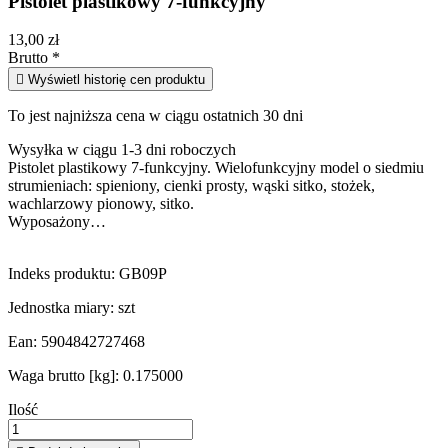
Pistolet plastikowy 7-funkcyjny
13,00 zł
Brutto
*

Wyświetl historię cen produktu
To jest najniższa cena w ciągu ostatnich 30 dni
Wysyłka w ciągu 1-3 dni roboczych
Pistolet plastikowy 7-funkcyjny. Wielofunkcyjny model o siedmiu
strumieniach: spieniony, cienki prosty, wąski sitko, stożek,
wachlarzowy pionowy, sitko.
Wyposażony…
Indeks produktu:
GB09P
Jednostka miary:
szt
Ean:
5904842727468
Waga brutto [kg]:
0.175000
Ilość