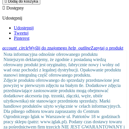

Dodaj do koszyka

Dostępny
Udostępnij
Udostępnij
Tweetuj
Pinterest
account_circle
Wyślij do znajomego
help_outline
Zapytaj o produkt
Nota informacyjna odnośnie oferowanego produktu
Niniejszym deklarujemy, że zgodnie z posiadaną wiedzą
oferowany produkt jest oryginalny, fabrycznie nowy i wolny od
wad oraz pochodzi z legalnej dystrybucji. Opakowanie produktu
stanowi integralną część oferowanego produktu.
Zdjęcie produktu oferowanego do sprzedaży przedstawione jest
powyżej w pierwszym zdjęciu na białym tle. Dodatkowe zdjęcia
przedstawiające zastosowanie produktu mogą obejmować
dodatkowe akcesoria (np. trzonki, złączki, węże, ubiór
użytkownika) nie stanowiące przedmiotu sprzedaży. Marki
handlowe produktów użyto wyłącznie w celach informacyjnych.
Dla pilnego odbioru towaru zapraszamy do Centrum
Ogrodniczego Iglak w Warszawie ul. Patriotów 18 w godzinach
pracy sklepu (patrz: www.iglak.pl). Podany czas dostawy towaru
za pośrednictwem firm trzecich NIE JEST GWARANTOWANY i