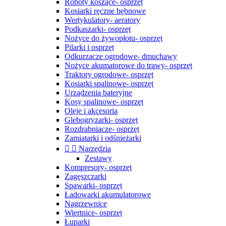
Roboty koszące- osprzęt
Kosiarki ręczne bębnowe
Wertykulatory- aeratory
Podkaszarki- osprzęt
Nożyce do żywopłotu- osprzęt
Pilarki i osprzęt
Odkurzacze ogrodowe- dmuchawy
Nożyce akumatorowe do trawy- osprzęt
Traktory ogrodowe- osprzęt
Kosiarki spalinowe- osprzęt
Urządzenia bateryjne
Kosy spalinowe- osprzęt
Oleje i akcesoria
Glebogryzarki- osprzęt
Rozdrabniacze- osprzęt
Zamiatarki i odśnieżarki


Narzędzia
Zestawy
Kompresory- osprzęt
Zagęszczarki
Spawarki- osprzęt
Ładowarki akumulatorowe
Nagrzewnice
Wiertnice- osprzęt
Łuparki