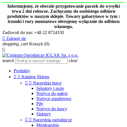
Informujemy, że obecnie przygotowanie paczek do wysyłki
trwa 2 dni robocze. Zachęcamy do osobistego odbioru
produktów w naszym sklepie. Towary gabarytowe w tym :
trzonki i rury montażowe oferujemy wyłącznie do odbioru
własnego.
Zadzwoń do nas:
+48 22 8724330

Zaloguj się
shopping_cart
Koszyk
(0)

search
clear
Produkty


Katalog Sklepu


Narzędzia tnące
Sekatory i noże
Nożyce do gałęzi
Nożyce szpalerowe
Piły
Nożyce do trawy
Siekiery


Narzędzia ogrodnicze
Miotłograbie