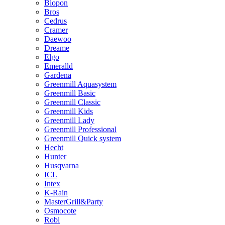
Biopon
Bros
Cedrus
Cramer
Daewoo
Dreame
Elgo
Emeralld
Gardena
Greenmill Aquasystem
Greenmill Basic
Greenmill Classic
Greenmill Kids
Greenmill Lady
Greenmill Professional
Greenmill Quick system
Hecht
Hunter
Husqvarna
ICL
Intex
K-Rain
MasterGrill&Party
Osmocote
Robi