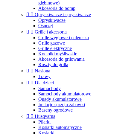
głębinowe)
Akcesoria do pomp


Opryskiwacze i spryskiwacze
Opryskiwacze
Osprzęt


Grille i akcesoria
Grille węglowe i paleniska
Grille gazowe
Grille elektryczne
Kociołki myśliwskie
Akcesoria do grilowania
Ruszty do grilla


Nasiona
Trawy


Dla dzieci
Samochody
Samochody akumulatorowe
Quady akumulatorowe
Imitacje sprzętu zabawki
Baseny ogrodowe


Husqvarna
Pilarki
Kosiarki automatyczne
Kosiarki