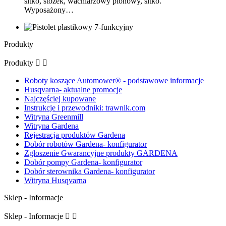
sitko, stożek, wachlarzowy pionowy, sitko.
Wyposażony…
Produkty
Produkty


Roboty koszące Automower® - podstawowe informacje
Husqvarna- aktualne promocje
Najczęściej kupowane
Instrukcje i przewodniki: trawnik.com
Witryna Greenmill
Witryna Gardena
Rejestracja produktów Gardena
Dobór robotów Gardena- konfigurator
Zgłoszenie Gwarancyjne produkty GARDENA
Dobór pompy Gardena- konfigurator
Dobór sterownika Gardena- konfigurator
Witryna Husqvarna
Sklep - Informacje
Sklep - Informacje

