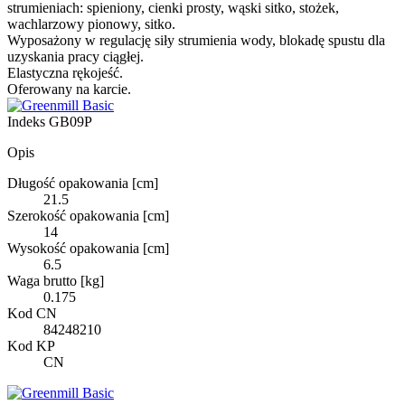
strumieniach: spieniony, cienki prosty, wąski sitko, stożek,
wachlarzowy pionowy, sitko.
Wyposażony w regulację siły strumienia wody, blokadę spustu dla
uzyskania pracy ciągłej.
Elastyczna rękojeść.
Oferowany na karcie.
Indeks
GB09P
Opis
Długość opakowania [cm]
21.5
Szerokość opakowania [cm]
14
Wysokość opakowania [cm]
6.5
Waga brutto [kg]
0.175
Kod CN
84248210
Kod KP
CN