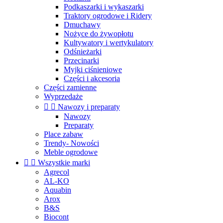
Podkaszarki i wykaszarki
Traktory ogrodowe i Ridery
Dmuchawy
Nożyce do żywopłotu
Kultywatory i wertykulatory
Odśnieżarki
Przecinarki
Myjki ciśnieniowe
Części i akcesoria
Części zamienne
Wyprzedaże


Nawozy i preparaty
Nawozy
Preparaty
Place zabaw
Trendy- Nowości
Meble ogrodowe


Wszystkie marki
Agrecol
AL-KO
Aquabin
Arox
B&S
Biocont