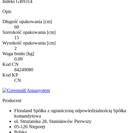
Indeks
GB9314
Opis
Długość opakowania [cm]
60
Szerokość opakowania [cm]
15
Wysokość opakowania [cm]
2
Waga brutto [kg]
0.09
Kod CN
84249080
Kod KP
CN
Producent
Floraland Spółka z ograniczoną odpowiedzialnością Spółka
komandytowa
ul. Strużanska 28, Stanisławów Pierwszy
05-126 Nieporęt
Polska