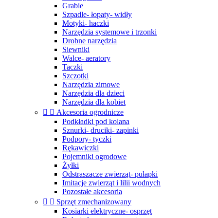
Grabie
Szpadle- łopaty- widły
Motyki- haczki
Narzędzia systemowe i trzonki
Drobne narzędzia
Siewniki
Walce- aeratory
Taczki
Szczotki
Narzędzia zimowe
Narzędzia dla dzieci
Narzędzia dla kobiet


Akcesoria ogrodnicze
Podkładki pod kolana
Sznurki- druciki- zapinki
Podpory- tyczki
Rękawiczki
Pojemniki ogrodowe
Żyłki
Odstraszacze zwierząt- pułapki
Imitacje zwierząt i lilii wodnych
Pozostałe akcesoria


Sprzęt zmechanizowany
Kosiarki elektryczne- osprzęt