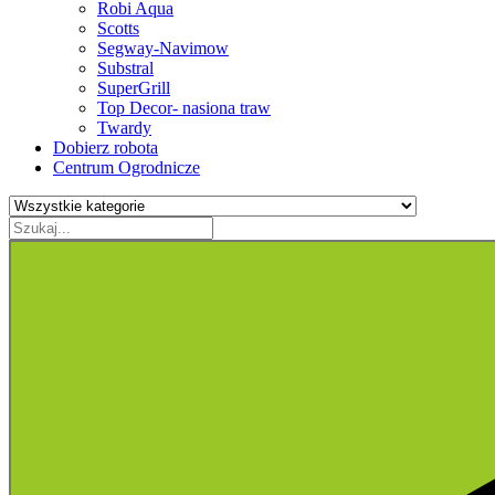
Robi Aqua
Scotts
Segway-Navimow
Substral
SuperGrill
Top Decor- nasiona traw
Twardy
Dobierz robota
Centrum Ogrodnicze