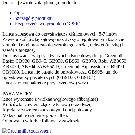
Dokonaj zwrotu zakupionego produktu
Opis
Szczegóły produktu
Bezpieczeństwo produktu (GPSR)
Lanca zapasowa do opryskwiaczy ciśnieniowych: 5-7 litrów.
Zawiera końcówkę kątową oraz dyszę o regulowanym kształcie
strumienia: od prostego do szerokiego stożka, uchwyt (rączkę) i
zawór z blokadą.
Do stosowania w opryskiwaczach ciśnieniowych np. Greenmill
Basic: GB930, GB945, GB950, GB960, GB970, Robi: AB3050,
AB3070, AB3045/AB3045D, Greenmill Aquasystem: GB9050,
GB9080. Lanca nie pasuje do opryskiwacza GB9084 ani do
opryskiwaczy plecakowych (GB9160, GB9164).
lanca zawiera nakrętkę przyłączeniową węża.
PARAMETRY:
lanca wykonana z włókna węglowego (fiberglass)
Końcówka zawiera złączkę kątową oraz dyszę
Rączka z zaworem spustowym i opcją blokady
Maksymalne ciśnienie pracy: 3bar.
Oferowana w torbie foliowej z zawieszką