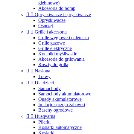
głębinowe)
Akcesoria do pomp


Opryskiwacze i spryskiwacze
Opryskiwacze
Osprzęt


Grille i akcesoria
Grille węglowe i paleniska
Grille gazowe
Grille elektryczne
Kociołki myśliwskie
Akcesoria do grilowania
Ruszty do grilla


Nasiona
Trawy


Dla dzieci
Samochody
Samochody akumulatorowe
Quady akumulatorowe
Imitacje sprzętu zabawki
Baseny ogrodowe


Husqvarna
Pilarki
Kosiarki automatyczne
Kosiarki