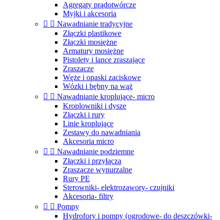
Agregaty prądotwórcze
Myjki i akcesoria


Nawadnianie tradycyjne
Złączki plastikowe
Złączki mosiężne
Armatury mosiężne
Pistolety i lance zraszające
Zraszacze
Węże i opaski zaciskowe
Wózki i bębny na wąż


Nawadnianie kroplujące- micro
Kroplowniki i dysze
Złączki i rury
Linie kroplujące
Zestawy do nawadniania
Akcesoria micro


Nawadnianie podziemne
Złączki i przyłącza
Zraszacze wynurzalne
Rury PE
Sterowniki- elektrozawory- czujniki
Akcesoria- filtry


Pompy
Hydrofory i pompy (ogrodowe- do deszczówki-