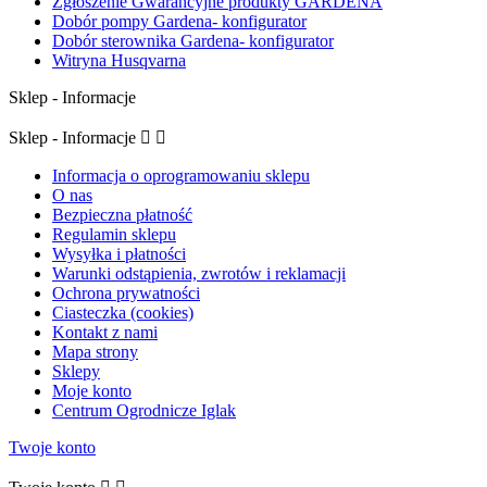
Zgłoszenie Gwarancyjne produkty GARDENA
Dobór pompy Gardena- konfigurator
Dobór sterownika Gardena- konfigurator
Witryna Husqvarna
Sklep - Informacje
Sklep - Informacje


Informacja o oprogramowaniu sklepu
O nas
Bezpieczna płatność
Regulamin sklepu
Wysyłka i płatności
Warunki odstąpienia, zwrotów i reklamacji
Ochrona prywatności
Ciasteczka (cookies)
Kontakt z nami
Mapa strony
Sklepy
Moje konto
Centrum Ogrodnicze Iglak
Twoje konto