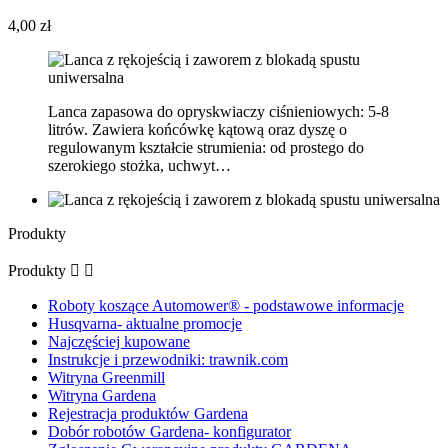
4,00 zł
Lanca zapasowa do opryskwiaczy ciśnieniowych: 5-8
litrów. Zawiera końcówkę kątową oraz dyszę o
regulowanym kształcie strumienia: od prostego do
szerokiego stożka, uchwyt…
Produkty
Produkty


Roboty koszące Automower® - podstawowe informacje
Husqvarna- aktualne promocje
Najczęściej kupowane
Instrukcje i przewodniki: trawnik.com
Witryna Greenmill
Witryna Gardena
Rejestracja produktów Gardena
Dobór robotów Gardena- konfigurator