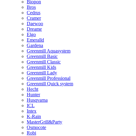
Biopon
Bros
Cedrus
Cramer
Daewoo
Dreame
Elgo
Emeralld
Gardena
Greenmill Aquasystem
Greenmill Basic
Greenmill Classic
Greenmill Kids
Greenmill Lady
Greenmill Professional
Greenmill Quick system
Hecht
Hunter
Husqvarna
ICL
Intex
K-Rain
MasterGrill&Party
Osmocote
Robi