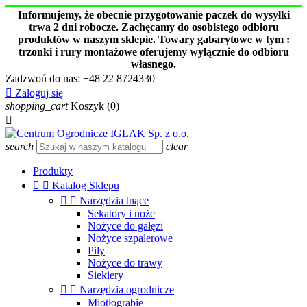
Informujemy, że obecnie przygotowanie paczek do wysyłki
trwa 2 dni robocze. Zachęcamy do osobistego odbioru
produktów w naszym sklepie. Towary gabarytowe w tym :
trzonki i rury montażowe oferujemy wyłącznie do odbioru
własnego.
Zadzwoń do nas:
+48 22 8724330

Zaloguj się
shopping_cart
Koszyk
(0)

search
clear
Produkty


Katalog Sklepu


Narzędzia tnące
Sekatory i noże
Nożyce do gałęzi
Nożyce szpalerowe
Piły
Nożyce do trawy
Siekiery


Narzędzia ogrodnicze
Miotłograbie