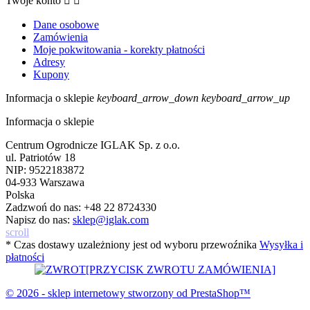
Twoje konto


Dane osobowe
Zamówienia
Moje pokwitowania - korekty płatności
Adresy
Kupony
Informacja o sklepie
keyboard_arrow_down
keyboard_arrow_up
Informacja o sklepie
Centrum Ogrodnicze IGLAK Sp. z o.o.
ul. Patriotów 18
NIP: 9522183872
04-933 Warszawa
Polska
Zadzwoń do nas:
+48 22 8724330
Napisz do nas:
sklep@iglak.com
scroll
* Czas dostawy uzależniony jest od wyboru przewoźnika
Wysyłka i
płatności
[PRZYCISK ZWROTU ZAMÓWIENIA]
© 2026 - sklep internetowy stworzony od PrestaShop™