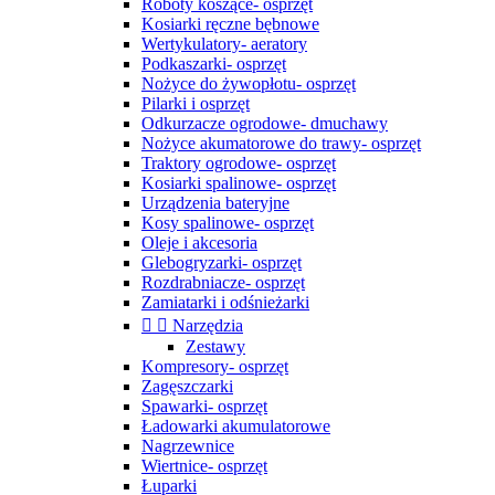
Roboty koszące- osprzęt
Kosiarki ręczne bębnowe
Wertykulatory- aeratory
Podkaszarki- osprzęt
Nożyce do żywopłotu- osprzęt
Pilarki i osprzęt
Odkurzacze ogrodowe- dmuchawy
Nożyce akumatorowe do trawy- osprzęt
Traktory ogrodowe- osprzęt
Kosiarki spalinowe- osprzęt
Urządzenia bateryjne
Kosy spalinowe- osprzęt
Oleje i akcesoria
Glebogryzarki- osprzęt
Rozdrabniacze- osprzęt
Zamiatarki i odśnieżarki


Narzędzia
Zestawy
Kompresory- osprzęt
Zagęszczarki
Spawarki- osprzęt
Ładowarki akumulatorowe
Nagrzewnice
Wiertnice- osprzęt
Łuparki