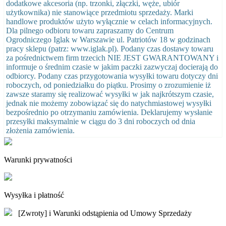
dodatkowe akcesoria (np. trzonki, złączki, węże, ubiór
użytkownika) nie stanowiące przedmiotu sprzedaży. Marki
handlowe produktów użyto wyłącznie w celach informacyjnych.
Dla pilnego odbioru towaru zapraszamy do Centrum
Ogrodniczego Iglak w Warszawie ul. Patriotów 18 w godzinach
pracy sklepu (patrz: www.iglak.pl). Podany czas dostawy towaru
za pośrednictwem firm trzecich NIE JEST GWARANTOWANY i
informuje o średnim czasie w jakim paczki zazwyczaj docierają do
odbiorcy. Podany czas przygotowania wysyłki towaru dotyczy dni
roboczych, od poniedziałku do piątku. Prosimy o zrozumienie iż
zawsze staramy się realizować wysyłki w jak najkrótszym czasie,
jednak nie możemy zobowiązać się do natychmiastowej wysyłki
bezpośrednio po otrzymaniu zamówienia. Deklarujemy wysłanie
przesyłki maksymalnie w ciągu do 3 dni roboczych od dnia
złożenia zamówienia.
Warunki prywatności
Wysyłka i płatność
[Zwroty] i Warunki odstąpienia od Umowy Sprzedaży