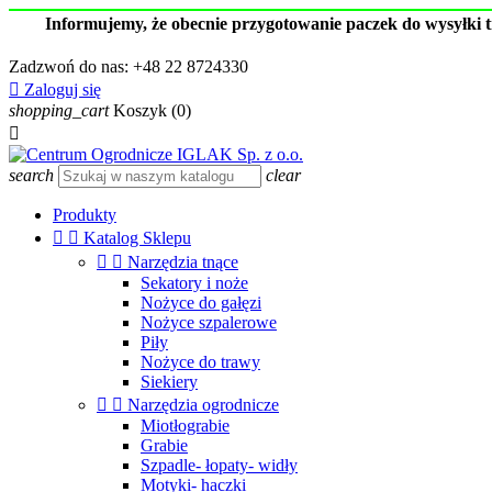
Informujemy, że obecnie przygotowanie paczek do wysyłki 
Zadzwoń do nas:
+48 22 8724330

Zaloguj się
shopping_cart
Koszyk
(0)

search
clear
Produkty


Katalog Sklepu


Narzędzia tnące
Sekatory i noże
Nożyce do gałęzi
Nożyce szpalerowe
Piły
Nożyce do trawy
Siekiery


Narzędzia ogrodnicze
Miotłograbie
Grabie
Szpadle- łopaty- widły
Motyki- haczki