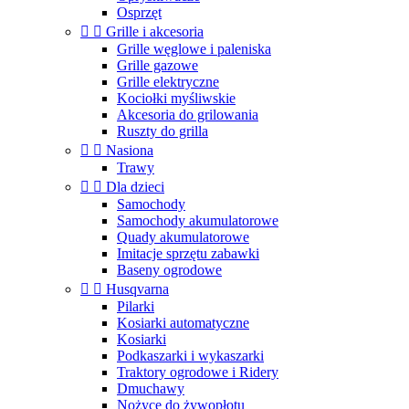
Osprzęt


Grille i akcesoria
Grille węglowe i paleniska
Grille gazowe
Grille elektryczne
Kociołki myśliwskie
Akcesoria do grilowania
Ruszty do grilla


Nasiona
Trawy


Dla dzieci
Samochody
Samochody akumulatorowe
Quady akumulatorowe
Imitacje sprzętu zabawki
Baseny ogrodowe


Husqvarna
Pilarki
Kosiarki automatyczne
Kosiarki
Podkaszarki i wykaszarki
Traktory ogrodowe i Ridery
Dmuchawy
Nożyce do żywopłotu