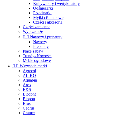
Kultywatory i wertykulatory
Odśnieżarki
Przecinarki
Myjki ciśnieniowe
Części i akcesoria
Części zamienne
Wyprzedaże


Nawozy i preparaty
Nawozy
Preparaty
Place zabaw
Trendy- Nowości
Meble ogrodowe


Wszystkie marki
Agrecol
AL-KO
Aquabin
Arox
B&S
Biocont
Biopon
Bros
Cedrus
Cramer