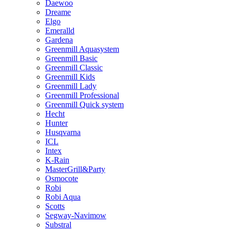
Daewoo
Dreame
Elgo
Emeralld
Gardena
Greenmill Aquasystem
Greenmill Basic
Greenmill Classic
Greenmill Kids
Greenmill Lady
Greenmill Professional
Greenmill Quick system
Hecht
Hunter
Husqvarna
ICL
Intex
K-Rain
MasterGrill&Party
Osmocote
Robi
Robi Aqua
Scotts
Segway-Navimow
Substral