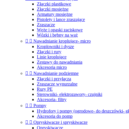
Złączki plastikowe
Złączki mosiężne
Armatury mosiężne
Pistolety i lance zraszające
Zraszacze
Węże i opaski zaciskowe
Wózki i bębny na wąż


Nawadnianie kroplujące- micro
Kroplowniki i dysze
Złączki i rury
Linie kroplujące
Zestawy do nawadniania
Akcesoria micro


Nawadnianie podziemne
Złączki i przyłącza
Zraszacze wynurzalne
Rury PE
Sterowniki- elektrozawory- czujniki
Akcesoria- filtry


Pompy
Hydrofory i pompy (ogrodowe- do deszczówki- g
Akcesoria do pomp


Opryskiwacze i spryskiwacze
Opryskiwacze