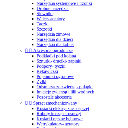
Narzędzia systemowe i trzonki
Drobne narzędzia
Siewniki
Walce- aeratory
Taczki
Szczotki
Narzędzia zimowe
Narzędzia dla dzieci
Narzędzia dla kobiet


Akcesoria ogrodnicze
Podkładki pod kolana
Sznurki- druciki- zapinki
Podpory- tyczki
Rękawiczki
Pojemniki ogrodowe
Żyłki
Odstraszacze zwierząt- pułapki
Imitacje zwierząt i lilii wodnych
Pozostałe akcesoria


Sprzęt zmechanizowany
Kosiarki elektryczne- osprzęt
Roboty koszące- osprzęt
Kosiarki ręczne bębnowe
Wertykulatory- aeratory