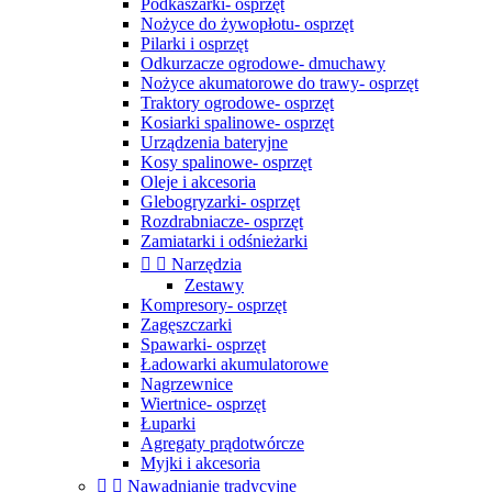
Podkaszarki- osprzęt
Nożyce do żywopłotu- osprzęt
Pilarki i osprzęt
Odkurzacze ogrodowe- dmuchawy
Nożyce akumatorowe do trawy- osprzęt
Traktory ogrodowe- osprzęt
Kosiarki spalinowe- osprzęt
Urządzenia bateryjne
Kosy spalinowe- osprzęt
Oleje i akcesoria
Glebogryzarki- osprzęt
Rozdrabniacze- osprzęt
Zamiatarki i odśnieżarki


Narzędzia
Zestawy
Kompresory- osprzęt
Zagęszczarki
Spawarki- osprzęt
Ładowarki akumulatorowe
Nagrzewnice
Wiertnice- osprzęt
Łuparki
Agregaty prądotwórcze
Myjki i akcesoria


Nawadnianie tradycyjne