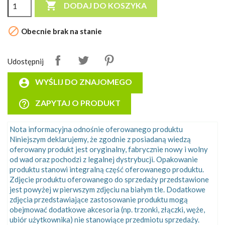

DODAJ DO KOSZYKA

Obecnie brak na stanie
Udostępnij
account_circle
WYŚLIJ DO ZNAJOMEGO
help_outline
ZAPYTAJ O PRODUKT
Nota informacyjna odnośnie oferowanego produktu
Niniejszym deklarujemy, że zgodnie z posiadaną wiedzą
oferowany produkt jest oryginalny, fabrycznie nowy i wolny
od wad oraz pochodzi z legalnej dystrybucji. Opakowanie
produktu stanowi integralną część oferowanego produktu.
Zdjęcie produktu oferowanego do sprzedaży przedstawione
jest powyżej w pierwszym zdjęciu na białym tle. Dodatkowe
zdjęcia przedstawiające zastosowanie produktu mogą
obejmować dodatkowe akcesoria (np. trzonki, złączki, węże,
ubiór użytkownika) nie stanowiące przedmiotu sprzedaży.