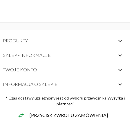

PRODUKTY

SKLEP - INFORMACJE

TWOJE KONTO
keyboard_arrow_down
INFORMACJA O SKLEPIE
* Czas dostawy uzależniony jest od wyboru przewoźnika
Wysyłka i
płatności
[PRZYCISK ZWROTU ZAMÓWIENIA]