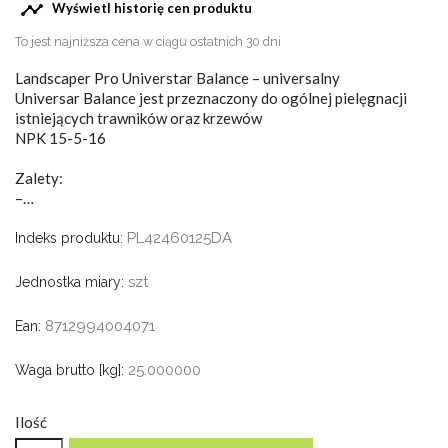

Wyświetl historię cen produktu
To jest najniższa cena w ciągu ostatnich 30 dni
Landscaper Pro Universtar Balance – universalny
Universar Balance jest przeznaczony do ogólnej pielęgnacji
istniejących trawników oraz krzewów
NPK 15-5-16
Zalety:
–…
PL42460125DA
Indeks produktu:
szt
Jednostka miary:
8712994004071
Ean:
25.000000
Waga brutto [kg]:
Ilość