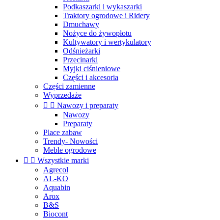
Podkaszarki i wykaszarki
Traktory ogrodowe i Ridery
Dmuchawy
Nożyce do żywopłotu
Kultywatory i wertykulatory
Odśnieżarki
Przecinarki
Myjki ciśnieniowe
Części i akcesoria
Części zamienne
Wyprzedaże


Nawozy i preparaty
Nawozy
Preparaty
Place zabaw
Trendy- Nowości
Meble ogrodowe


Wszystkie marki
Agrecol
AL-KO
Aquabin
Arox
B&S
Biocont