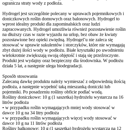
ogranicza straty wody z podłoża.
Hydrogel jest szczególnie polecany w uprawach pojemnikowych i
doniczkowych roślin domowych oraz balonowych. Hydrogel to
wprost idealny produkt dla zapominalskich oraz ludzi
zapracowanych. Hydrogel umożliwia również pozostawienie roślin
na dłuższy czas w razie wyjazdu na urlop, bez obaw że kwiaty
pozostawione bez opieki zwiędną. Hydrogel’u nie zaleca się
stosować w uprawie sukulentów i storczyków, które nie wymagają
zbyt dużej ilości wody w podłożu. Białe kryształki po uwodnieniu
wielokrotnie zwiększają swoją objętość i stają się przeźroczyste.
Produkt jest wydajny oraz bezpieczny dla środowiska. W podłożu
działa 5 lat, a następnie ulega biodegradacji.
Sposób stosowania
Zalecaną dawkę produktu należy wymieszać z odpowiednią ilością
podłoża, a następnie wypełnić taką mieszanką doniczki lub
pojemniki. Po posadzeniu rośliny obficie podlać wodą.
Rośliny doniczkowe: 10 g (1 saszetka) hydrożelu wystarcza na 16
litrów podłoża
• w przypadku roślin wymagających mniej wody stosować w
dawce 10 g na 34 litry podłoża
• w przypadku roślin wymagających więcej wody stosować w
dawce 10 g na 11 litrów podłoża
Rośliny balkonowe: 10 g (1 saszetka) hydrożelu wystarcza na 12