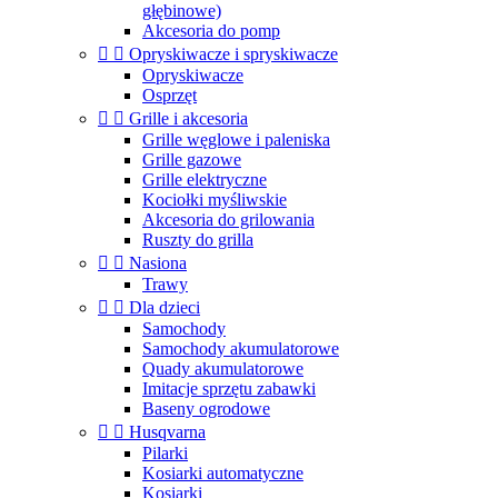
głębinowe)
Akcesoria do pomp


Opryskiwacze i spryskiwacze
Opryskiwacze
Osprzęt


Grille i akcesoria
Grille węglowe i paleniska
Grille gazowe
Grille elektryczne
Kociołki myśliwskie
Akcesoria do grilowania
Ruszty do grilla


Nasiona
Trawy


Dla dzieci
Samochody
Samochody akumulatorowe
Quady akumulatorowe
Imitacje sprzętu zabawki
Baseny ogrodowe


Husqvarna
Pilarki
Kosiarki automatyczne
Kosiarki