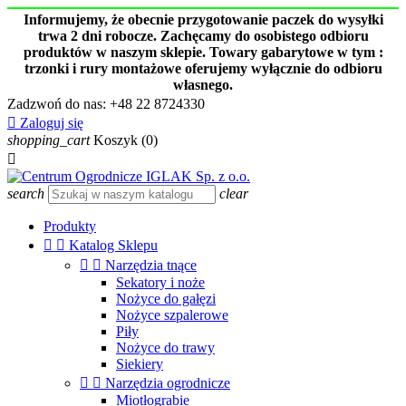
Informujemy, że obecnie przygotowanie paczek do wysyłki
trwa 2 dni robocze. Zachęcamy do osobistego odbioru
produktów w naszym sklepie. Towary gabarytowe w tym :
trzonki i rury montażowe oferujemy wyłącznie do odbioru
własnego.
Zadzwoń do nas:
+48 22 8724330

Zaloguj się
shopping_cart
Koszyk
(0)

search
clear
Produkty


Katalog Sklepu


Narzędzia tnące
Sekatory i noże
Nożyce do gałęzi
Nożyce szpalerowe
Piły
Nożyce do trawy
Siekiery


Narzędzia ogrodnicze
Miotłograbie