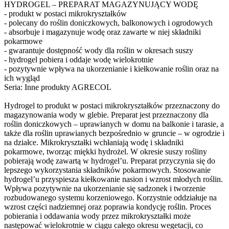
HYDROGEL – PREPARAT MAGAZYNUJĄCY WODĘ
- produkt w postaci mikrokryształków
- polecany do roślin doniczkowych, balkonowych i ogrodowych
- absorbuje i magazynuje wodę oraz zawarte w niej składniki
pokarmowe
- gwarantuje dostępność wody dla roślin w okresach suszy
- hydrogel pobiera i oddaje wodę wielokrotnie
- pozytywnie wpływa na ukorzenianie i kiełkowanie roślin oraz na
ich wygląd
Seria: Inne produkty AGRECOL
Hydrogel to produkt w postaci mikrokryształków przeznaczony do
magazynowania wody w glebie. Preparat jest przeznaczony dla
roślin doniczkowych – uprawianych w domu na balkonie i tarasie, a
także dla roślin uprawianych bezpośrednio w gruncie – w ogrodzie i
na działce. Mikrokryształki wchłaniają wodę i składniki
pokarmowe, tworząc miękki hydrożel. W okresie suszy rośliny
pobierają wodę zawartą w hydrogel’u. Preparat przyczynia się do
lepszego wykorzystania składników pokarmowych. Stosowanie
hydrogel’u przyspiesza kiełkowanie nasion i wzrost młodych roślin.
Wpływa pozytywnie na ukorzenianie się sadzonek i tworzenie
rozbudowanego systemu korzeniowego. Korzystnie oddziałuje na
wzrost części nadziemnej oraz poprawia kondycję roślin. Proces
pobierania i oddawania wody przez mikrokryształki może
następować wielokrotnie w ciągu całego okresu wegetacji, co