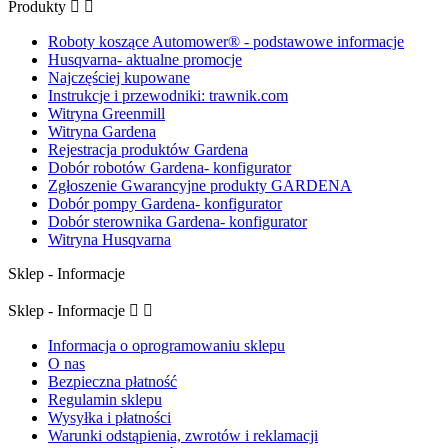
Produkty


Roboty koszące Automower® - podstawowe informacje
Husqvarna- aktualne promocje
Najczęściej kupowane
Instrukcje i przewodniki: trawnik.com
Witryna Greenmill
Witryna Gardena
Rejestracja produktów Gardena
Dobór robotów Gardena- konfigurator
Zgłoszenie Gwarancyjne produkty GARDENA
Dobór pompy Gardena- konfigurator
Dobór sterownika Gardena- konfigurator
Witryna Husqvarna
Sklep - Informacje
Sklep - Informacje


Informacja o oprogramowaniu sklepu
O nas
Bezpieczna płatność
Regulamin sklepu
Wysyłka i płatności
Warunki odstąpienia, zwrotów i reklamacji