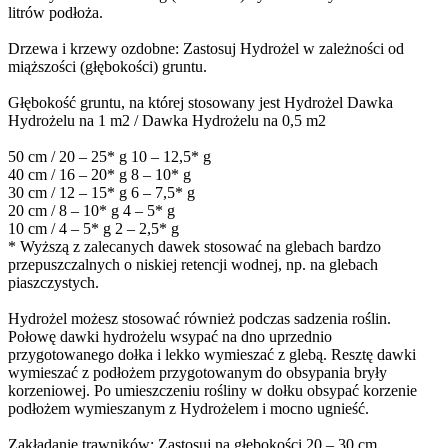
litrów podłoża.
Drzewa i krzewy ozdobne: Zastosuj Hydrożel w zależności od
miąższości (głębokości) gruntu.
Głębokość gruntu, na której stosowany jest Hydrożel Dawka
Hydrożelu na 1 m2 / Dawka Hydrożelu na 0,5 m2
50 cm / 20 – 25* g 10 – 12,5* g
40 cm / 16 – 20* g 8 – 10* g
30 cm / 12 – 15* g 6 – 7,5* g
20 cm / 8 – 10* g 4 – 5* g
10 cm / 4 – 5* g 2 – 2,5* g
* Wyższą z zalecanych dawek stosować na glebach bardzo
przepuszczalnych o niskiej retencji wodnej, np. na glebach
piaszczystych.
Hydrożel możesz stosować również podczas sadzenia roślin.
Połowę dawki hydrożelu wsypać na dno uprzednio
przygotowanego dołka i lekko wymieszać z glebą. Resztę dawki
wymieszać z podłożem przygotowanym do obsypania bryły
korzeniowej. Po umieszczeniu rośliny w dołku obsypać korzenie
podłożem wymieszanym z Hydrożelem i mocno ugnieść.
Zakładanie trawników: Zastosuj na głębokości 20 – 30 cm,