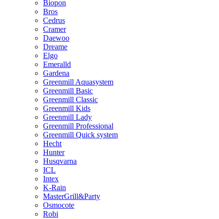
Biopon
Bros
Cedrus
Cramer
Daewoo
Dreame
Elgo
Emeralld
Gardena
Greenmill Aquasystem
Greenmill Basic
Greenmill Classic
Greenmill Kids
Greenmill Lady
Greenmill Professional
Greenmill Quick system
Hecht
Hunter
Husqvarna
ICL
Intex
K-Rain
MasterGrill&Party
Osmocote
Robi