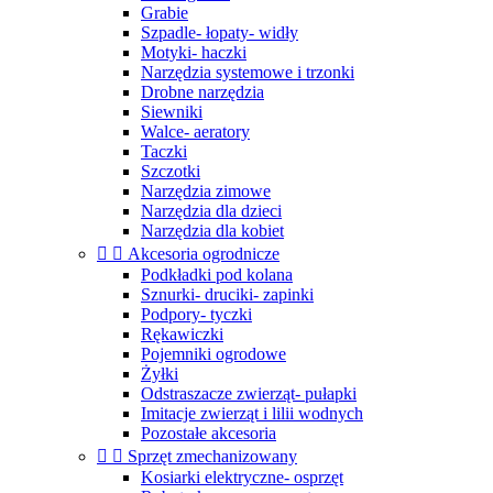
Grabie
Szpadle- łopaty- widły
Motyki- haczki
Narzędzia systemowe i trzonki
Drobne narzędzia
Siewniki
Walce- aeratory
Taczki
Szczotki
Narzędzia zimowe
Narzędzia dla dzieci
Narzędzia dla kobiet


Akcesoria ogrodnicze
Podkładki pod kolana
Sznurki- druciki- zapinki
Podpory- tyczki
Rękawiczki
Pojemniki ogrodowe
Żyłki
Odstraszacze zwierząt- pułapki
Imitacje zwierząt i lilii wodnych
Pozostałe akcesoria


Sprzęt zmechanizowany
Kosiarki elektryczne- osprzęt