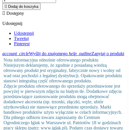

Dodaj do koszyka

Dostępny
Udostępnij
Udostępnij
Tweetuj
Pinterest
account_circle
Wyślij do znajomego
help_outline
Zapytaj o produkt
Nota informacyjna odnośnie oferowanego produktu
Niniejszym deklarujemy, że zgodnie z posiadaną wiedzą
oferowany produkt jest oryginalny, fabrycznie nowy i wolny od
wad oraz pochodzi z legalnej dystrybucji. Opakowanie produktu
stanowi integralną część oferowanego produktu.
Zdjęcie produktu oferowanego do sprzedaży przedstawione jest
powyżej w pierwszym zdjęciu na białym tle. Dodatkowe zdjęcia
przedstawiające zastosowanie produktu mogą obejmować
dodatkowe akcesoria (np. trzonki, złączki, węże, ubiór
użytkownika) nie stanowiące przedmiotu sprzedaży. Marki
handlowe produktów użyto wyłącznie w celach informacyjnych.
Dla pilnego odbioru towaru zapraszamy do Centrum
Ogrodniczego Iglak w Warszawie ul. Patriotów 18 w godzinach
pracy sklepu (patrz: www.iglak.pl). Podany czas dostawy towaru