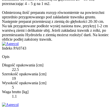
przeznaczając 4 – 5 g na 1 m2.
Odmierzoną ilość preparatu rozsyp równomiernie na powierzchni
uprzednio przygotowanego pod zakładanie trawnika gruntu.
Następnie preparat przemieszaj z ziemią do głębokości 20-30 cm.
Na tak przygotowane podłoże wysiej nasiona traw, przykryj 1-2 cm
warstwą ziemi i delikatnie ubij. Jeżeli zakładasz trawnik z rolki, po
przemieszaniu Hydrożelu z ziemią możesz rozłożyć darń. Na koniec
obficie podlej założony trawnik.
Indeks
PA0743
Opis
Długość opakowania [cm]
22.5
Szerokość opakowania [cm]
19
Wysokość opakowania [cm]
5
Waga brutto [kg]
1.1