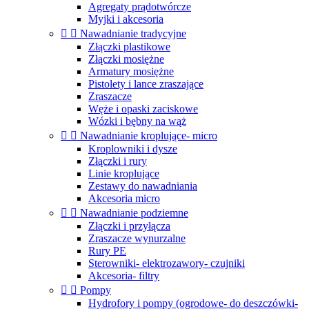
Agregaty prądotwórcze
Myjki i akcesoria


Nawadnianie tradycyjne
Złączki plastikowe
Złączki mosiężne
Armatury mosiężne
Pistolety i lance zraszające
Zraszacze
Węże i opaski zaciskowe
Wózki i bębny na wąż


Nawadnianie kroplujące- micro
Kroplowniki i dysze
Złączki i rury
Linie kroplujące
Zestawy do nawadniania
Akcesoria micro


Nawadnianie podziemne
Złączki i przyłącza
Zraszacze wynurzalne
Rury PE
Sterowniki- elektrozawory- czujniki
Akcesoria- filtry


Pompy
Hydrofory i pompy (ogrodowe- do deszczówki-