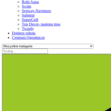
Robi Aqua
Scotts
Segway-Navimow
Substral
SuperGrill
Top Decor- nasiona traw
Twardy
Dobierz robota
Centrum Ogrodnicze