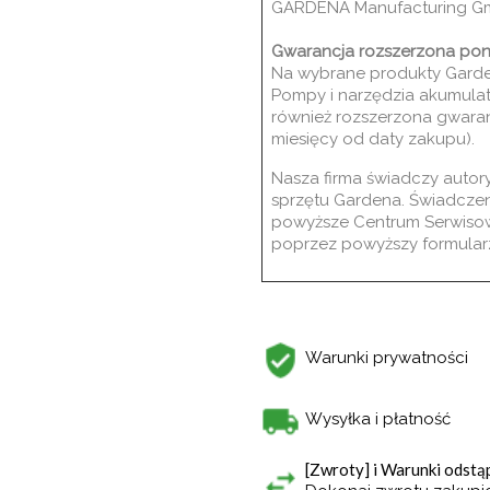
GARDENA Manufacturing G
Gwarancja rozszerzona pon
Na wybrane produkty Garden
Pompy i narzędzia akumula
również rozszerzona gwaranc
miesięcy od daty zakupu).
Nasza firma świadczy auto
sprzętu Gardena. Świadcze
powyższe Centrum Serwisow
poprzez powyższy formularz
Warunki prywatności
Wysyłka i płatność
[Zwroty] i Warunki odst