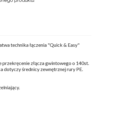
ionego produktu
twa technika łączenia "Quick & Easy"
e przekręcenie złącza gwintowego o 140st.
 dotyczy średnicy zewnętrznej rury PE.
elniający.