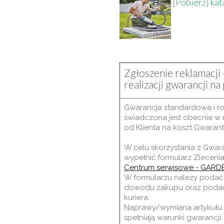
[Pobierz] ka
Zgłoszenie reklamacji 
realizacji gwarancji n
Gwarancja standardowa i r
świadczona jest obecnie w 
od Klienta na koszt Gwarant
W celu skorzystania z Gwar
wypełnić formularz Zleceni
Centrum serwisowe - GARD
W formularzu nalezy podać 
dowodu zakupu oraz podać 
kuriera.
N
aprawy/wymiana artykułu w
spełniają warunki gwarancji