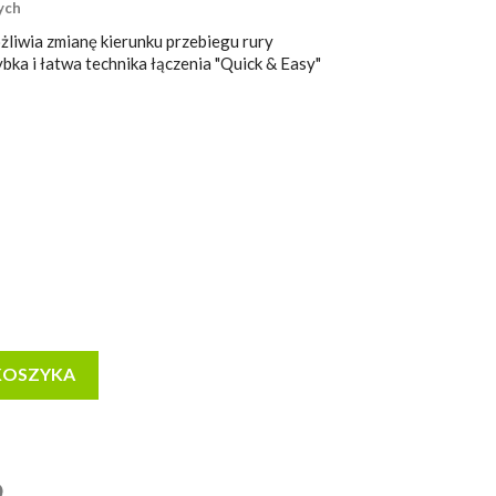
ych
iwia zmianę kierunku przebiegu rury
a i łatwa technika łączenia "Quick & Easy"
KOSZYKA