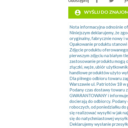
Udostępnij
account_circle
WYŚLIJ DO ZNAJO
Nota informacyjna odnośnie 
Niniejszym deklarujemy, że zg
oryginalny, fabrycznie nowy i w
Opakowanie produktu stanowi 
Zdjęcie produktu oferowanego
pierwszym zdjęciu na białym tl
zastosowanie produktu mogą o
złączki, węże, ubiór użytkowni
handlowe produktów użyto wyłą
Dla pilnego odbioru towaru z
Warszawie ul. Patriotów 18 w g
Podany czas dostawy towaru za
GWARANTOWANY i informuje o ś
docierają do odbiorcy. Podany
roboczych, od poniedziałku do 
się realizować wysyłki w jak n
się do natychmiastowej wysyłk
Deklarujemy wysłanie przesyłk