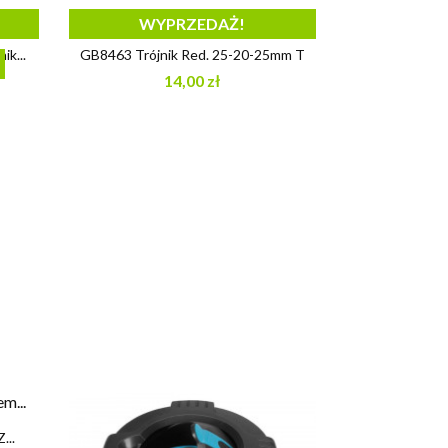
WYPRZEDAŻ!

Szybki podgląd
k...
GB8463 Trójnik Red. 25-20-25mm T
14,00 zł
...