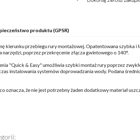
Dokonaj zwrotu zakup
pieczeństwo produktu (GPSR)
 kierunku przebiegu rury montażowej. Opatentowana szybka i ła
a narzędzi, poprzez przekręcenie złącza gwintowego o 140°.
enia "Quick & Easy" umożliwia szybki montaż rury poprzez zwykł
dczas instalowania systemów doprowadzania wody. Podana średnica
co oznacza, że nie jest potrzebny żaden dodatkowy materiał uszcz
gorii: