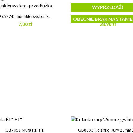
WYPRZEDAŻ!


Szybki podgląd
Szybki podgląd
GA2743 Sprinklersystem-...
GA2712 SPRINKLER PRO. Trójni
OBECNIE BRAK NA STANIE
7,00 zł
28,90 zł


Szybki podgląd
Szybki podgląd
GB7051 Mufa F1"-F1"
GB8593 Kolanko Rury 25mm Z