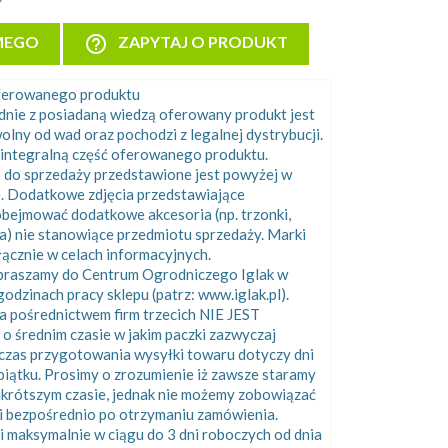
help_outline
MEGO
ZAPYTAJ O PRODUKT
oferowanego produktu
odnie z posiadaną wiedzą oferowany produkt jest
olny od wad oraz pochodzi z legalnej dystrybucji.
integralną część oferowanego produktu.
 do sprzedaży przedstawione jest powyżej w
e. Dodatkowe zdjęcia przedstawiające
bejmować dodatkowe akcesoria (np. trzonki,
ka) nie stanowiące przedmiotu sprzedaży. Marki
cznie w celach informacyjnych.
apraszamy do Centrum Ogrodniczego Iglak w
odzinach pracy sklepu (patrz: www.iglak.pl).
 pośrednictwem firm trzecich NIE JEST
rednim czasie w jakim paczki zazwyczaj
 czas przygotowania wysyłki towaru dotyczy dni
piątku. Prosimy o zrozumienie iż zawsze staramy
ajkrótszym czasie, jednak nie możemy zobowiązać
i bezpośrednio po otrzymaniu zamówienia.
i maksymalnie w ciągu do 3 dni roboczych od dnia