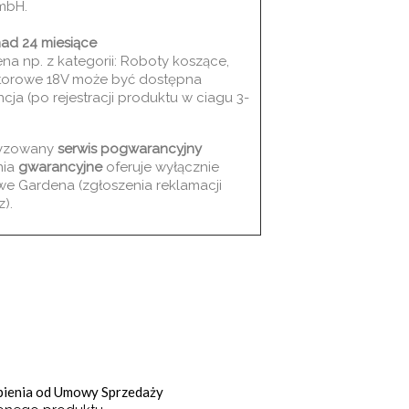
mbH.
ad 24 miesiące
a np. z kategorii: Roboty koszące,
torowe 18V może być dostępna
ja (po rejestracji produktu w ciagu 3-
ryzowany
serwis pogwarancyjny
nia
gwarancyjne
oferuje wyłącznie
e Gardena (zgłoszenia reklamacji
).
ąpienia od Umowy Sprzedaży