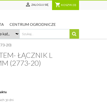

shopping_cart
ZALOGUJ SIĘ
KOSZYK
(0)
TA
CENTRUM OGRODNICZE
773-20)
TEM- ŁĄCZNIK L
M (2773-20)
duktu
nich 30 dni