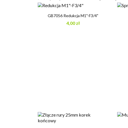

Szybki podgląd
GB7056 Redukcja M1"-F3/4"
4,00 zł