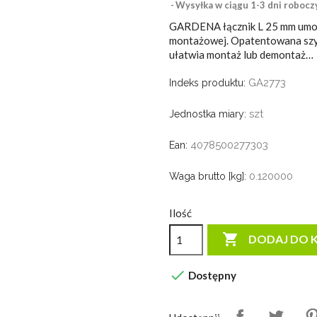
Wysyłka w ciągu 1-3 dni robocz
GARDENA łącznik L 25 mm umożl
montażowej. Opatentowana szybk
ułatwia montaż lub demontaż…
GA2773
Indeks produktu:
szt
Jednostka miary:
4078500277303
Ean:
0.120000
Waga brutto [kg]:
Ilość

DODAJ DO 

Dostępny