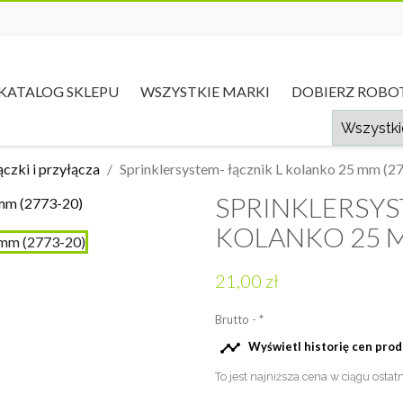
KATALOG SKLEPU
WSZYSTKIE MARKI
DOBIERZ ROBO
ączki i przyłącza
Sprinklersystem- łącznik L kolanko 25 mm (2
SPRINKLERSYS
KOLANKO 25 M
21,00 zł
Brutto
*

Wyświetl historię cen pro
To jest najniższa cena w ciągu ostat