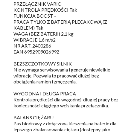
PRZEŁĄCZNIK VARIO
KONTROLA PRĘDKOŚCI Tak
FUNKCJA BOOST -
PRACA TYLKO Z BATERIĄ PLECAKOWĄ (Z
KABLEM) Tak
WAGA (BEZ BATERII) 2,1 kg
WIBRACJE 1,6 m/s2
NR ART. 2400286
EAN 6952909026992
BEZSZCZOTKOWY SILNIK
Nie wymaga serwisowania i generuje niewielkie
wibracje. Pozwala to pracować dłużej bez
obciążenia ramion i zmęczenia.
WYGODNA I DŁUGA PRACA
Kontrola prędkości dla wygodnej, długiej pracy bez
konieczności ciągłego wciskania przełącznika.
BALANS CIĘŻARU
Pas biodrowy z dołączoną kieszenią na baterie dla
lepszego zbalansowania ciężaru (dostępny jako