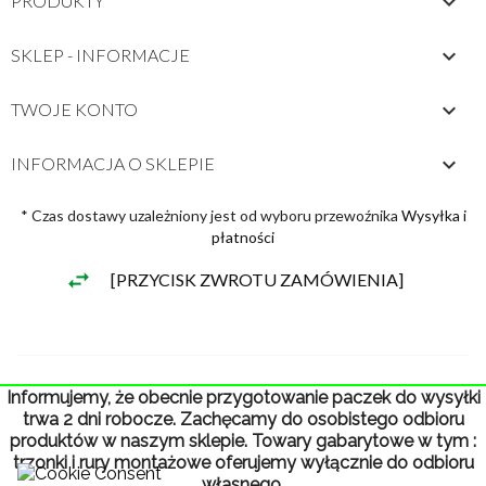

PRODUKTY

SKLEP - INFORMACJE

TWOJE KONTO
keyboard_arrow_down
INFORMACJA O SKLEPIE
* Czas dostawy uzależniony jest od wyboru przewoźnika
Wysyłka i
płatności
[PRZYCISK ZWROTU ZAMÓWIENIA]
Informujemy, że obecnie przygotowanie paczek do wysyłki
trwa 2 dni robocze. Zachęcamy do osobistego odbioru
© 2026 - sklep internetowy stworzony od PrestaShop™
produktów w naszym sklepie. Towary gabarytowe w tym :
trzonki i rury montażowe oferujemy wyłącznie do odbioru
własnego.