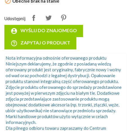

Obecnie brak na stanie
Udostępnij
account_circle
WYŚLIJ DO ZNAJOMEGO
help_outline
ZAPYTAJ O PRODUKT
Nota informacyjna odnośnie oferowanego produktu
Niniejszym deklarujemy, że zgodnie z posiadaną wiedzą
oferowany produkt jest oryginalny, fabrycznie nowy i wolny
od wad oraz pochodzi z legalnej dystrybucji. Opakowanie
produktu stanowi integralną część oferowanego produktu.
Zdjęcie produktu oferowanego do sprzedaży przedstawione
jest powyżej w pierwszym zdjęciu na białym tle. Dodatkowe
zdjęcia przedstawiające zastosowanie produktu mogą
obejmować dodatkowe akcesoria (np. trzonki, złączki, węże,
ubiór użytkownika) nie stanowiące przedmiotu sprzedaży.
Marki handlowe produktów użyto wyłącznie w celach
informacyjnych.
Dla pilnego odbioru towaru zapraszamy do Centrum