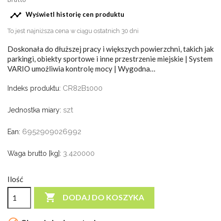

Wyświetl historię cen produktu
To jest najniższa cena w ciągu ostatnich 30 dni
Doskonała do dłuższej pracy i większych powierzchni, takich jak
parkingi, obiekty sportowe i inne przestrzenie miejskie | System
VARIO umożliwia kontrolę mocy | Wygodna…
CR82B1000
Indeks produktu:
szt
Jednostka miary:
6952909026992
Ean:
3.420000
Waga brutto [kg]:
Ilość

DODAJ DO KOSZYKA