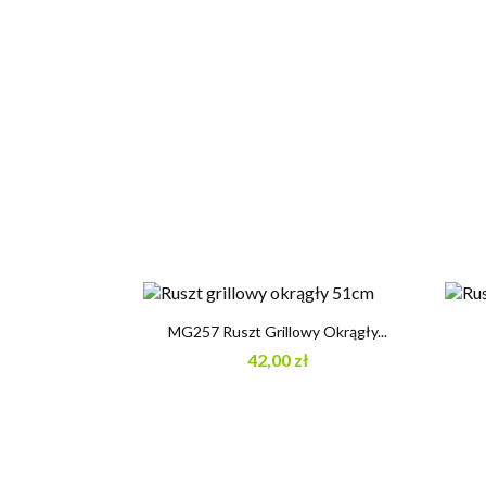

Szybki podgląd
MG257 Ruszt Grillowy Okrągły...
42,00 zł