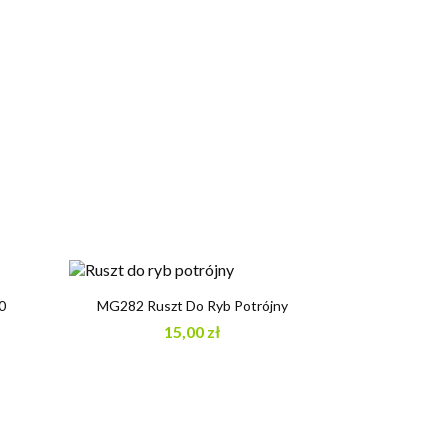

Szybki podgląd
0
MG282 Ruszt Do Ryb Potrójny
15,00 zł