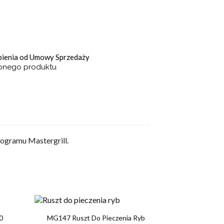
ąpienia od Umowy Sprzedaży
ionego produktu
rogramu Mastergrill.

Szybki podgląd
0
MG147 Ruszt Do Pieczenia Ryb