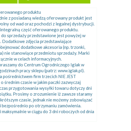
oferowanego produktu
odnie z posiadaną wiedzą oferowany produkt jest
olny od wad oraz pochodzi z legalnej dystrybucji.
integralną część oferowanego produktu.
 do sprzedaży przedstawione jest powyżej w
e. Dodatkowe zdjęcia przedstawiające
bejmować dodatkowe akcesoria (np. trzonki,
ka) nie stanowiące przedmiotu sprzedaży. Marki
cznie w celach informacyjnych.
apraszamy do Centrum Ogrodniczego Iglak w
odzinach pracy sklepu (patrz: www.iglak.pl).
 pośrednictwem firm trzecich NIE JEST
rednim czasie w jakim paczki zazwyczaj
 czas przygotowania wysyłki towaru dotyczy dni
piątku. Prosimy o zrozumienie iż zawsze staramy
ajkrótszym czasie, jednak nie możemy zobowiązać
i bezpośrednio po otrzymaniu zamówienia.
i maksymalnie w ciągu do 3 dni roboczych od dnia