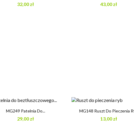
32,00 zł
43,00 zł


Szybki podgląd
Szybki podgląd
MG249 Patelnia Do...
MG148 Ruszt Do Pieczenia R
29,00 zł
13,00 zł