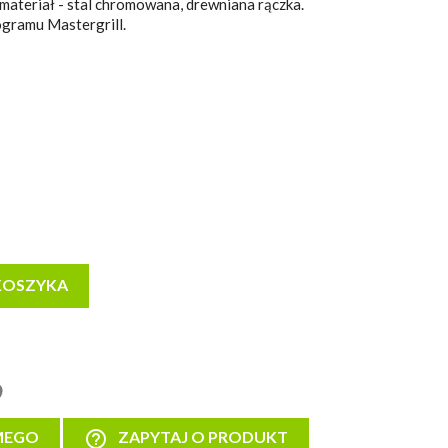
, materiał - stal chromowana, drewniana rączka.
gramu Mastergrill.
KOSZYKA
help_outline
MEGO
ZAPYTAJ O PRODUKT