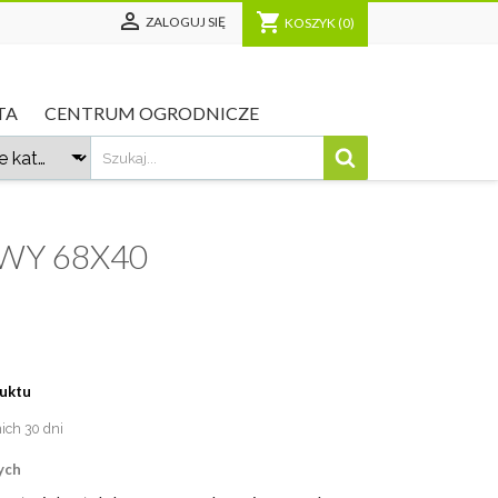

shopping_cart
ZALOGUJ SIĘ
KOSZYK
(0)
TA
CENTRUM OGRODNICZE
WY 68X40
duktu
nich 30 dni
ych