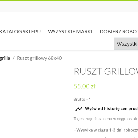
KATALOG SKLEPU
WSZYSTKIE MARKI
DOBIERZ ROBO
rilla
Ruszt grillowy 68x40
RUSZT GRILLO
55,00 zł
Brutto
*

Wyświetl historię cen pro
To jest najniższa cena w ciągu ostat
Wysyłka w ciągu 1-3 dni robocz