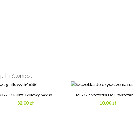
pili również:


Szybki podgląd
Szybki podgląd
MG252 Ruszt Grillowy 54x38
MG229 Szczotka Do Czyszczeni
32,00 zł
10,00 zł