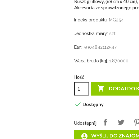
Ruszt grillowy, (68 cm x 40 cm)
Akcesoria ze sprawdzonego pro
MG254
Indeks produktu:
szt
Jednostka miary:
5904842112547
Ean:
1.870000
Waga brutto [kg]:
Ilość

DODAJ DO 

Dostępny
Udostępnij
account_circle
WYŚLIJ DO ZNAJO