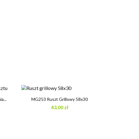

Szybki podgląd
a...
MG253 Ruszt Grillowy 58x30
43,00 zł