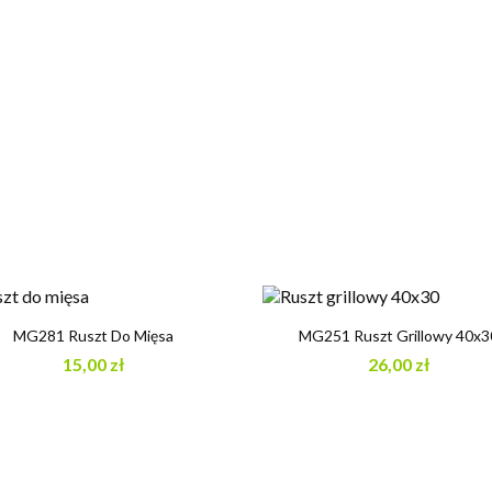


Szybki podgląd
Szybki podgląd
MG281 Ruszt Do Mięsa
MG251 Ruszt Grillowy 40x3
15,00 zł
26,00 zł