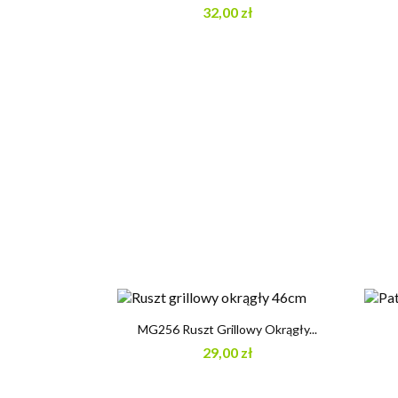
32,00 zł

Szybki podgląd
MG256 Ruszt Grillowy Okrągły...
29,00 zł