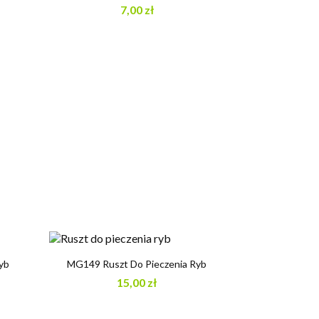
7,00 zł

Szybki podgląd
yb
MG149 Ruszt Do Pieczenia Ryb
15,00 zł