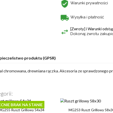
Warunki prywatności
Wysyłka i płatność
[Zwroty] i Warunki odst
Dokonaj zwrotu zakup
pieczeństwo produktu (GPSR)
- stal chromowana, drewniana rączka. Akcesoria ze sprawdzonego p
gorii:
CNIE BRAK NA STANIE


Szybki podgląd
Szybki podgląd
MG255 Ruszt Grillowy 54x34
MG253 Ruszt Grillowy 58x3