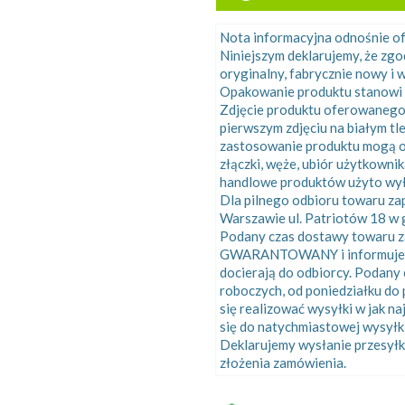
Nota informacyjna odnośnie 
Niniejszym deklarujemy, że zg
oryginalny, fabrycznie nowy i w
Opakowanie produktu stanowi 
Zdjęcie produktu oferowanego
pierwszym zdjęciu na białym tl
zastosowanie produktu mogą o
złączki, węże, ubiór użytkowni
handlowe produktów użyto wyłą
Dla pilnego odbioru towaru z
Warszawie ul. Patriotów 18 w g
Podany czas dostawy towaru za
GWARANTOWANY i informuje o ś
docierają do odbiorcy. Podany
roboczych, od poniedziałku do 
się realizować wysyłki w jak n
się do natychmiastowej wysyłk
Deklarujemy wysłanie przesyłk
złożenia zamówienia.