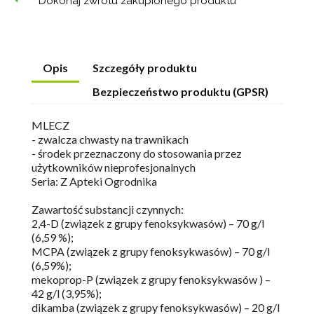
Dokonaj zwrotu zakupionego produktu
Opis
Szczegóły produktu
Bezpieczeństwo produktu (GPSR)
MLECZ
- zwalcza chwasty na trawnikach
- środek przeznaczony do stosowania przez
użytkowników nieprofesjonalnych
Seria: Z Apteki Ogrodnika
Zawartość substancji czynnych:
2,4-D (związek z grupy fenoksykwasów) – 70 g/l
(6,59 %);
MCPA (związek z grupy fenoksykwasów) – 70 g/l
(6,59%);
mekoprop-P (związek z grupy fenoksykwasów ) –
42 g/l (3,95%);
dikamba (związek z grupy fenoksykwasów) – 20 g/l