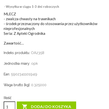
Wysyłka w ciągu 1-3 dni roboczych
MLECZ
- zwalcza chwasty na trawnikach
- środek przeznaczony do stosowania przez użytkowników
nieprofesjonalnych
Seria: Z Apteki Ogrodnika
Zawartość…
OA2358
Indeks produktu:
opk
Jednostka miary:
5902341101949
Ean:
0.325000
Waga brutto [kg]:
Ilość

DODAJ DO KOSZYKA