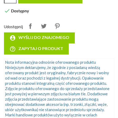

Dostępny
Udostępnij
account_circle
WYŚLIJ DO ZNAJOMEGO
help_outline
ZAPYTAJ O PRODUKT
Nota informacyjna odnośnie oferowanego produktu
Niniejszym deklarujemy, że zgodnie z posiadaną wiedzą
oferowany produkt jest oryginalny, fabrycznie nowy i wolny
od wad oraz pochodzi z legalnej dystrybucji. Opakowanie
produktu stanowi integralną część oferowanego produktu.
Zdjęcie produktu oferowanego do sprzedaży przedstawione
jest powyżej w pierwszym zdjęciu na białym tle. Dodatkowe
zdjęcia przedstawiające zastosowanie produktu mogą
obejmować dodatkowe akcesoria (np. trzonki, złączki, węże,
ubiór użytkownika) nie stanowiące przedmiotu sprzedaży.
Marki handlowe produktów użyto wyłącznie w celach