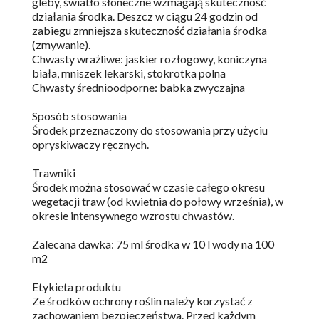
gleby, światło słoneczne wzmagają skuteczność
działania środka. Deszcz w ciągu 24 godzin od
zabiegu zmniejsza skuteczność działania środka
(zmywanie).
Chwasty wrażliwe: jaskier rozłogowy, koniczyna
biała, mniszek lekarski, stokrotka polna
Chwasty średnioodporne: babka zwyczajna
Sposób stosowania
Środek przeznaczony do stosowania przy użyciu
opryskiwaczy ręcznych.
Trawniki
Środek można stosować w czasie całego okresu
wegetacji traw (od kwietnia do połowy września), w
okresie intensywnego wzrostu chwastów.
Zalecana dawka: 75 ml środka w 10 l wody na 100
m2
Etykieta produktu
Ze środków ochrony roślin należy korzystać z
zachowaniem bezpieczeństwa. Przed każdym