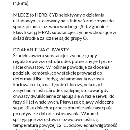
(1,88%).
MLECZ to HERBICYD selektywny o działaniu
układowym, stosowany nalistnie w formie płynu do
sporządzania roztworu wodnego (SL). Zgodnie z
klasyfikacją HRAC substancje czynne wchodzące w
skład środka zaliczane są do grupy O.
DZIAŁANIE NA CHWASTY
Środek zawiera substancje czynne z grupy
regulatorów wzrostu. Środek pobierany jest przez
liście chwastów. W roślinie powoduje zakłócenia
podziału komórek, co w efekcie prowadzi do
deformacji liści i łodyg, zahamowania wzrostu,
karłowacenia, a następnie chlorozy, nekrozy i
zasychania roślin. Środek najlepiej stosować gdy
chwasty dwuliścienne znajdują się w fazie siewki do
fazy 6 liści właściwych. Pierwsze objawy widoczne
są po kilku dniach, a proces obumierania następuje
po upływie 7 dni od zastosowania. Warunki
sprzyjające wzrostowi i rozwojowi roślin, tj.
temperatura powyżej 12°C, odpowiednia wilgotność