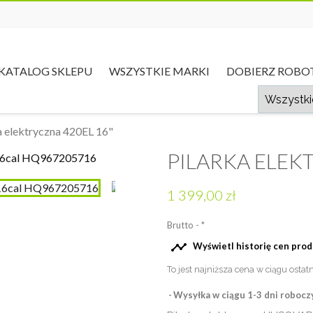
KATALOG SKLEPU
WSZYSTKIE MARKI
DOBIERZ ROBO
a elektryczna 420EL 16"
PILARKA ELEK
1 399,00 zł
Brutto
*

Wyświetl historię cen pro
To jest najniższa cena w ciągu ostat
Wysyłka w ciągu 1-3 dni robocz