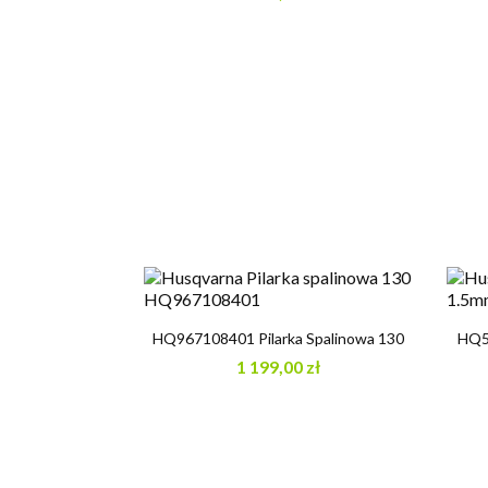

Szybki podgląd
HQ967108401 Pilarka Spalinowa 130
HQ53
1 199,00 zł