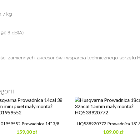
4,7 kg
 90,8 dB(A)
części zamiennych, akcesoriów i wsparcia technicznego sprzętu
gorii:


Szybki podgląd
Szybki podgląd
1959552 Prowadnica 14" 3/8...
HQ538920772 Prowadnica 18" 32
159,00 zł
189,00 zł