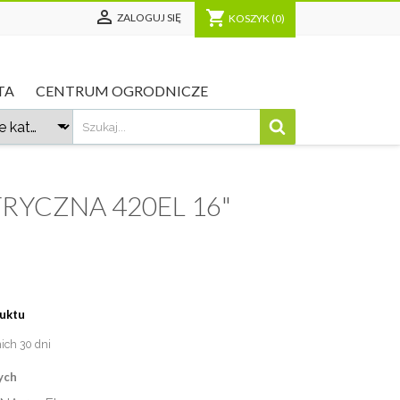

shopping_cart
ZALOGUJ SIĘ
KOSZYK
(0)
TA
CENTRUM OGRODNICZE
TRYCZNA 420EL 16"
duktu
nich 30 dni
ych