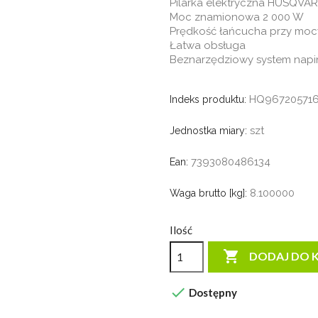
Pilarka elektryczna HUSQVA
Moc znamionowa 2 000 W
Prędkość łańcucha przy moc
Łatwa obsługa
Beznarzędziowy system napi
HQ96720571
Indeks produktu:
szt
Jednostka miary:
7393080486134
Ean:
8.100000
Waga brutto [kg]:
Ilość

DODAJ DO 

Dostępny