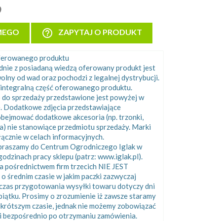
help_outline
MEGO
ZAPYTAJ O PRODUKT
oferowanego produktu
odnie z posiadaną wiedzą oferowany produkt jest
olny od wad oraz pochodzi z legalnej dystrybucji.
integralną część oferowanego produktu.
 do sprzedaży przedstawione jest powyżej w
e. Dodatkowe zdjęcia przedstawiające
bejmować dodatkowe akcesoria (np. trzonki,
ka) nie stanowiące przedmiotu sprzedaży. Marki
cznie w celach informacyjnych.
apraszamy do Centrum Ogrodniczego Iglak w
odzinach pracy sklepu (patrz: www.iglak.pl).
 pośrednictwem firm trzecich NIE JEST
rednim czasie w jakim paczki zazwyczaj
 czas przygotowania wysyłki towaru dotyczy dni
piątku. Prosimy o zrozumienie iż zawsze staramy
ajkrótszym czasie, jednak nie możemy zobowiązać
i bezpośrednio po otrzymaniu zamówienia.