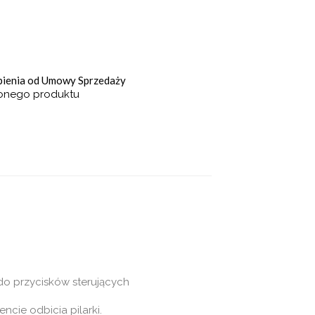
ąpienia od Umowy Sprzedaży
ionego produktu
o przycisków sterujących
ie odbicia pilarki.