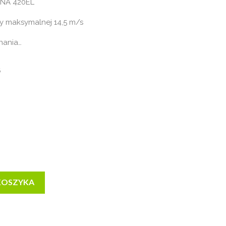
RNA 420EL
y maksymalnej 14,5 m/s
nania…
6
KOSZYKA