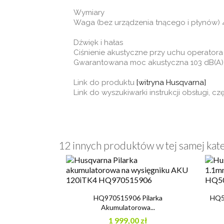
Wymiary
Waga (bez urządzenia tnącego i płynów) 
Dźwięk i hałas
Ciśnienie akustyczne przy uchu operatora
Gwarantowana moc akustyczna 103 dB(A)
Link do produktu
[witryna Husqvarna]
Link do wyszukiwarki instrukcji obsługi, 
12 innych produktów w tej samej kate

Szybki podgląd
HQ970515906 Pilarka
HQ50
Akumulatorowa...
1 999,00 zł