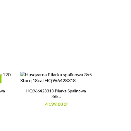

Szybki podgląd
owa
HQ966428318 Pilarka Spalinowa
365...
4 199,00 zł