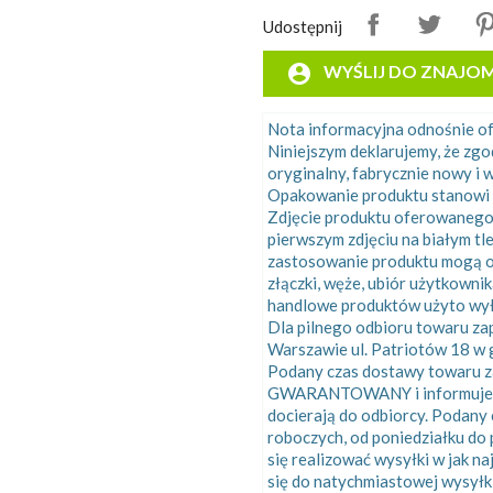
Udostępnij
account_circle
WYŚLIJ DO ZNAJO
Nota informacyjna odnośnie 
Niniejszym deklarujemy, że zg
oryginalny, fabrycznie nowy i w
Opakowanie produktu stanowi 
Zdjęcie produktu oferowanego
pierwszym zdjęciu na białym tl
zastosowanie produktu mogą o
złączki, węże, ubiór użytkowni
handlowe produktów użyto wyłą
Dla pilnego odbioru towaru z
Warszawie ul. Patriotów 18 w g
Podany czas dostawy towaru za
GWARANTOWANY i informuje o ś
docierają do odbiorcy. Podany
roboczych, od poniedziałku do 
się realizować wysyłki w jak n
się do natychmiastowej wysyłk