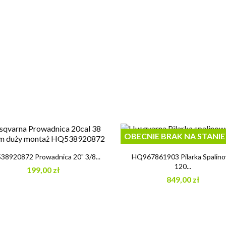
OBECNIE BRAK NA STANIE


Szybki podgląd
Szybki podgląd
8920872 Prowadnica 20" 3/8...
HQ967861903 Pilarka Spalin
120...
199,00 zł
849,00 zł