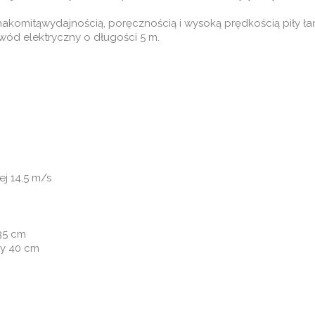
 znakomitąwydajnością, poręcznością i wysoką prędkością piły
wód elektryczny o długości 5 m.
j 14,5 m/s
35 cm
y 40 cm