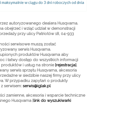
i maksymalnie w ciągu do 3 dni roboczych od dnia
przez autoryzowanego dealera Husqvarna.
a obejrzeć i wziąć udział w demonstracji
rzedaży przy ulicy Patriotów 18, 04-933
nności serwisowe muszą zostać
yzowany serwis Husqvarna.
akupionych produktów Husqvarna
aby
c i łatwy dostęp do wszystkich informacji
produktów i usług na stronie
[rejestracja].
wany serwis sprzętu Husqvarna, akcesoria
zedażne w siedzibie naszej firmy
przy ulicy
wa.
W przypadku zapytań o produkty
 z serwisem:
serwis@iglak.pl
ęści zamienne, akcesoria i wsparcie techniczne
śnego Husqvarna [
link do wyszukiwarki