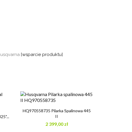
 Husqvarna
[wsparcie produktu]

Szybki podgląd
HQ970558735 Pilarka Spalinowa 445
II
5"...
2 399,00 zł