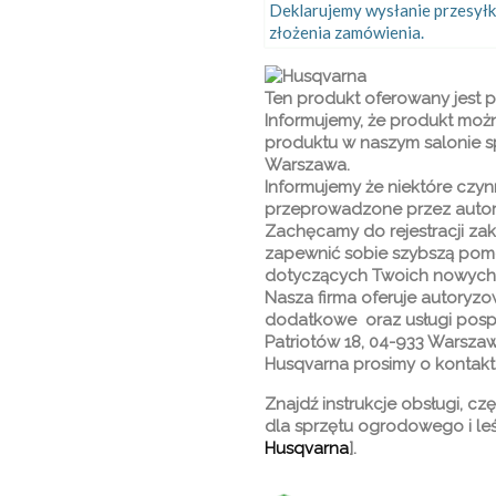
Deklarujemy wysłanie przesyłk
złożenia zamówienia.
Ten produkt oferowany jest 
Informujemy, że produkt możn
produktu w naszym salonie sp
Warszawa.
Informujemy że niektóre czy
przeprowadzone przez autor
Zachęcamy do rejestracji z
zapewnić sobie szybszą pomo
dotyczących Twoich nowych 
Nasza firma oferuje autoryzo
dodatkowe oraz usługi pospr
Patriotów 18, 04-933 Warsza
Husqvarna prosimy o kontakt
Znajdź instrukcje obsługi, cz
dla sprzętu ogrodowego i le
Husqvarna
].