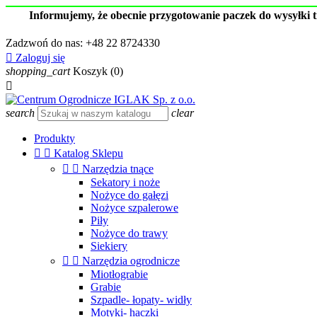
Informujemy, że obecnie przygotowanie paczek do wysyłki 
Zadzwoń do nas:
+48 22 8724330

Zaloguj się
shopping_cart
Koszyk
(0)

search
clear
Produkty


Katalog Sklepu


Narzędzia tnące
Sekatory i noże
Nożyce do gałęzi
Nożyce szpalerowe
Piły
Nożyce do trawy
Siekiery


Narzędzia ogrodnicze
Miotłograbie
Grabie
Szpadle- łopaty- widły
Motyki- haczki