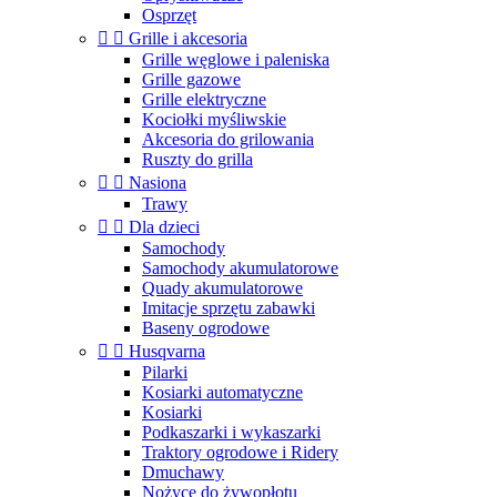
Osprzęt


Grille i akcesoria
Grille węglowe i paleniska
Grille gazowe
Grille elektryczne
Kociołki myśliwskie
Akcesoria do grilowania
Ruszty do grilla


Nasiona
Trawy


Dla dzieci
Samochody
Samochody akumulatorowe
Quady akumulatorowe
Imitacje sprzętu zabawki
Baseny ogrodowe


Husqvarna
Pilarki
Kosiarki automatyczne
Kosiarki
Podkaszarki i wykaszarki
Traktory ogrodowe i Ridery
Dmuchawy
Nożyce do żywopłotu