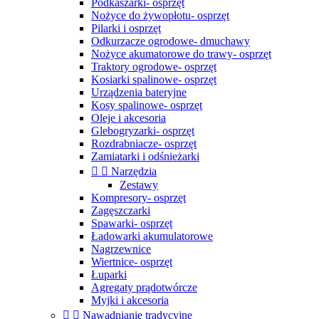
Podkaszarki- osprzęt
Nożyce do żywopłotu- osprzęt
Pilarki i osprzęt
Odkurzacze ogrodowe- dmuchawy
Nożyce akumatorowe do trawy- osprzęt
Traktory ogrodowe- osprzęt
Kosiarki spalinowe- osprzęt
Urządzenia bateryjne
Kosy spalinowe- osprzęt
Oleje i akcesoria
Glebogryzarki- osprzęt
Rozdrabniacze- osprzęt
Zamiatarki i odśnieżarki


Narzędzia
Zestawy
Kompresory- osprzęt
Zagęszczarki
Spawarki- osprzęt
Ładowarki akumulatorowe
Nagrzewnice
Wiertnice- osprzęt
Łuparki
Agregaty prądotwórcze
Myjki i akcesoria


Nawadnianie tradycyjne