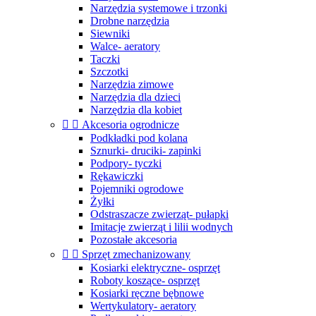
Narzędzia systemowe i trzonki
Drobne narzędzia
Siewniki
Walce- aeratory
Taczki
Szczotki
Narzędzia zimowe
Narzędzia dla dzieci
Narzędzia dla kobiet


Akcesoria ogrodnicze
Podkładki pod kolana
Sznurki- druciki- zapinki
Podpory- tyczki
Rękawiczki
Pojemniki ogrodowe
Żyłki
Odstraszacze zwierząt- pułapki
Imitacje zwierząt i lilii wodnych
Pozostałe akcesoria


Sprzęt zmechanizowany
Kosiarki elektryczne- osprzęt
Roboty koszące- osprzęt
Kosiarki ręczne bębnowe
Wertykulatory- aeratory