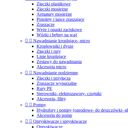
Złączki plastikowe
Złączki mosiężne
Armatury mosiężne
Pistolety i lance zraszające
Zraszacze
Węże i opaski zaciskowe
Wózki i bębny na wąż


Nawadnianie kroplujące- micro
Kroplowniki i dysze
Złączki i rury
Linie kroplujące
Zestawy do nawadniania
Akcesoria micro


Nawadnianie podziemne
Złączki i przyłącza
Zraszacze wynurzalne
Rury PE
Sterowniki- elektrozawory- czujniki
Akcesoria- filtry


Pompy
Hydrofory i pompy (ogrodowe- do deszczówki- g
Akcesoria do pomp


Opryskiwacze i spryskiwacze
Opryskiwacze