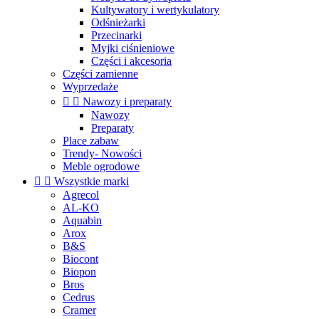
Kultywatory i wertykulatory
Odśnieżarki
Przecinarki
Myjki ciśnieniowe
Części i akcesoria
Części zamienne
Wyprzedaże


Nawozy i preparaty
Nawozy
Preparaty
Place zabaw
Trendy- Nowości
Meble ogrodowe


Wszystkie marki
Agrecol
AL-KO
Aquabin
Arox
B&S
Biocont
Biopon
Bros
Cedrus
Cramer