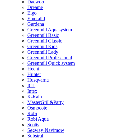
Daewoo
Dreame
Elgo
Emeralld
Gardena
Greenmill Aquasystem
Greenmill Basic
Greenmill Classic
Greenmill Kids
Greenmill Lady
Greenmill Professional
Greenmill Quick system
Hecht
Hunter
Husqvarna
ICL
Intex
K-Rain
MasterGrill&Party
Osmocote
Robi
Robi Aqua
Scotts
Segway-Navimow
Substral