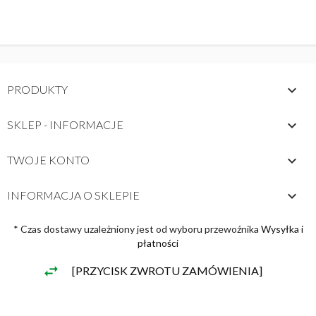

PRODUKTY

SKLEP - INFORMACJE

TWOJE KONTO
keyboard_arrow_down
INFORMACJA O SKLEPIE
* Czas dostawy uzależniony jest od wyboru przewoźnika
Wysyłka i
płatności
[PRZYCISK ZWROTU ZAMÓWIENIA]