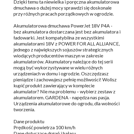
Dzięki temu ta niewielka i poręczna akumulatorowa
dmuchawa o dużej mocy sprawdzi się doskonale
przy różnych pracach porządkowych w ogrodzie.
Akumulatorowa dmuchawa PowerJet 18V P4A -
bez akumulatora dostarczana jest bez akumulatora i
ładowarki. Jest kompatybilna ze wszystkimi
akumulatorami 18V z POWER FOR ALL ALLIANCE,
jednego z największych sojuszów strategicznych
wiodących producentów maszyn w zakresie
akumulatorów. Akumulatory należące do tej serii
mogą być wykorzystywane w wielu różnych
urządzeniach w domu i ogrodzie. Oszczędzasz
pieniądze i zachowujesz pełnię możliwości! Wolisz
kupić produkt zawierający w komplecie
akumulator? Nie ma problemu – wybierz zestaw z
akumulatorem. GARDENA - napędza nas pasja.
Urządzenia akumulatorowe do ogrodu, dla wolności
tworzenia.
Dane produktu
Prędkość powietrza 100 km/h
Dane dotyczące drgań i hałasu