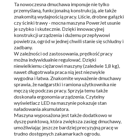
Ta nowoczesna dmuchawa imponuje nie tylko
przemyślaną, funkcjonalną konstrukcją, ale także
znakomitą wydajnością pracy. Liście, drobne gałązki
czy ścinki trawy - mocna maszyna PowerJet usunie
je szybko i skutecznie. Dzięki innowacyjnej
konstrukcji urządzenia i dużemu przepływowi
powietrza, ogród w jednej chwili stanie się schludny i
zadbany.
W zależności od zastosowania, prędkość pracy
można indywidualnie regulować. Dzięki
niewielkiemu ciężarowi maszyny (zaledwie 1,8 kg),
nawet długotrwała praca nią jest niezwykle
wygodna i łatwa. Znakomite wyważenie dmuchawy
sprawia, że nadgarstki i ramiona użytkownika nie
męczą się podczas pracy. Sprzyja temu także
doskonała ergonomia urządzenia. Czytelny
wyświetlacz LED na maszynie pokazuje stan
naładowania akumulatora.
Maszyna wyposażona jest także dodatkowo w
dyszę punktową, która zwiększa zasięg dmuchawy,
umożliwiając jeszcze bardziej precyzyjną pracę w
trudno dostępnych zakamarkach ogrodu.