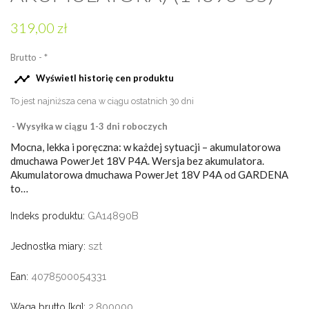
319,00 zł
Brutto
*

Wyświetl historię cen produktu
To jest najniższa cena w ciągu ostatnich 30 dni
Wysyłka w ciągu 1-3 dni roboczych
Mocna, lekka i poręczna: w każdej sytuacji – akumulatorowa
dmuchawa PowerJet 18V P4A. Wersja bez akumulatora.
Akumulatorowa dmuchawa PowerJet 18V P4A od GARDENA
to…
GA14890B
Indeks produktu:
szt
Jednostka miary:
4078500054331
Ean:
2.800000
Waga brutto [kg]: