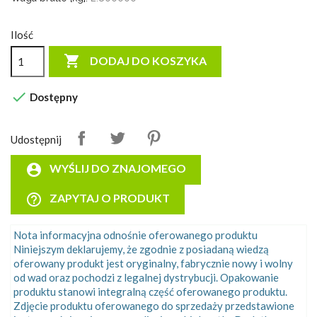
Ilość

DODAJ DO KOSZYKA

Dostępny
Udostępnij
account_circle
WYŚLIJ DO ZNAJOMEGO
help_outline
ZAPYTAJ O PRODUKT
Nota informacyjna odnośnie oferowanego produktu
Niniejszym deklarujemy, że zgodnie z posiadaną wiedzą
oferowany produkt jest oryginalny, fabrycznie nowy i wolny
od wad oraz pochodzi z legalnej dystrybucji. Opakowanie
produktu stanowi integralną część oferowanego produktu.
Zdjęcie produktu oferowanego do sprzedaży przedstawione