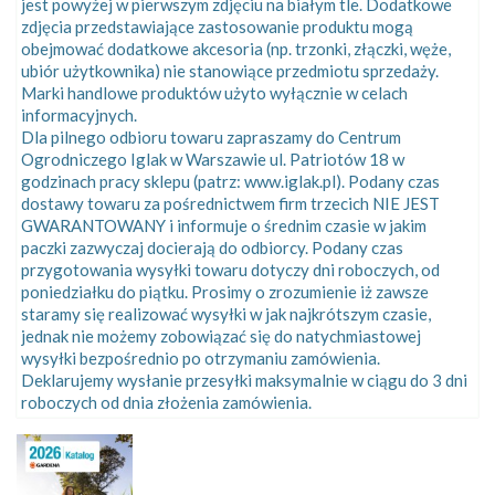
jest powyżej w pierwszym zdjęciu na białym tle. Dodatkowe
zdjęcia przedstawiające zastosowanie produktu mogą
obejmować dodatkowe akcesoria (np. trzonki, złączki, węże,
ubiór użytkownika) nie stanowiące przedmiotu sprzedaży.
Marki handlowe produktów użyto wyłącznie w celach
informacyjnych.
Dla pilnego odbioru towaru zapraszamy do Centrum
Ogrodniczego Iglak w Warszawie ul. Patriotów 18 w
godzinach pracy sklepu (patrz: www.iglak.pl). Podany czas
dostawy towaru za pośrednictwem firm trzecich NIE JEST
GWARANTOWANY i informuje o średnim czasie w jakim
paczki zazwyczaj docierają do odbiorcy. Podany czas
przygotowania wysyłki towaru dotyczy dni roboczych, od
poniedziałku do piątku. Prosimy o zrozumienie iż zawsze
staramy się realizować wysyłki w jak najkrótszym czasie,
jednak nie możemy zobowiązać się do natychmiastowej
wysyłki bezpośrednio po otrzymaniu zamówienia.
Deklarujemy wysłanie przesyłki maksymalnie w ciągu do 3 dni
roboczych od dnia złożenia zamówienia.