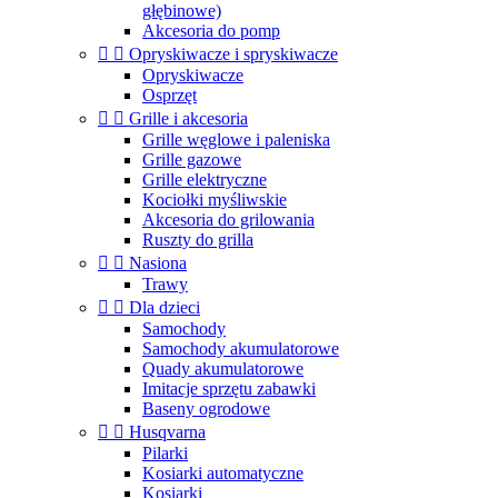
głębinowe)
Akcesoria do pomp


Opryskiwacze i spryskiwacze
Opryskiwacze
Osprzęt


Grille i akcesoria
Grille węglowe i paleniska
Grille gazowe
Grille elektryczne
Kociołki myśliwskie
Akcesoria do grilowania
Ruszty do grilla


Nasiona
Trawy


Dla dzieci
Samochody
Samochody akumulatorowe
Quady akumulatorowe
Imitacje sprzętu zabawki
Baseny ogrodowe


Husqvarna
Pilarki
Kosiarki automatyczne
Kosiarki