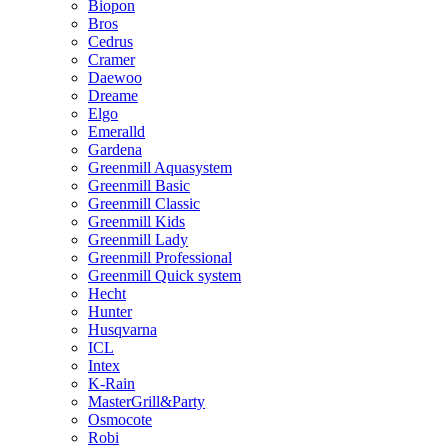
Biopon
Bros
Cedrus
Cramer
Daewoo
Dreame
Elgo
Emeralld
Gardena
Greenmill Aquasystem
Greenmill Basic
Greenmill Classic
Greenmill Kids
Greenmill Lady
Greenmill Professional
Greenmill Quick system
Hecht
Hunter
Husqvarna
ICL
Intex
K-Rain
MasterGrill&Party
Osmocote
Robi