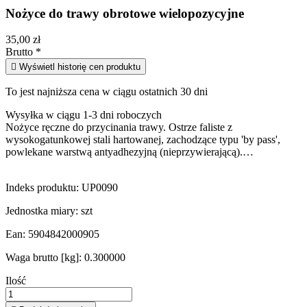
Nożyce do trawy obrotowe wielopozycyjne
35,00 zł
Brutto
*

Wyświetl historię cen produktu
To jest najniższa cena w ciągu ostatnich 30 dni
Wysyłka w ciągu 1-3 dni roboczych
Nożyce ręczne do przycinania trawy. Ostrze faliste z
wysokogatunkowej stali hartowanej, zachodzące typu 'by pass',
powlekane warstwą antyadhezyjną (nieprzywierającą).…
Indeks produktu:
UP0090
Jednostka miary:
szt
Ean:
5904842000905
Waga brutto [kg]:
0.300000
Ilość