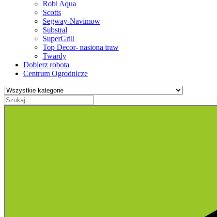
Robi Aqua
Scotts
Segway-Navimow
Substral
SuperGrill
Top Decor- nasiona traw
Twardy
Dobierz robota
Centrum Ogrodnicze