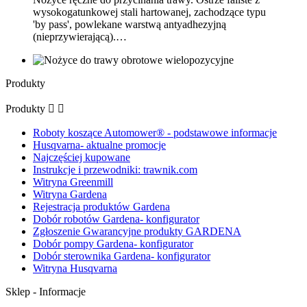
wysokogatunkowej stali hartowanej, zachodzące typu
'by pass', powlekane warstwą antyadhezyjną
(nieprzywierającą).…
Produkty
Produkty


Roboty koszące Automower® - podstawowe informacje
Husqvarna- aktualne promocje
Najczęściej kupowane
Instrukcje i przewodniki: trawnik.com
Witryna Greenmill
Witryna Gardena
Rejestracja produktów Gardena
Dobór robotów Gardena- konfigurator
Zgłoszenie Gwarancyjne produkty GARDENA
Dobór pompy Gardena- konfigurator
Dobór sterownika Gardena- konfigurator
Witryna Husqvarna
Sklep - Informacje