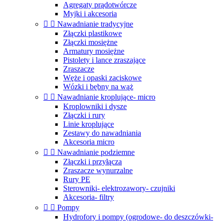
Agregaty prądotwórcze
Myjki i akcesoria


Nawadnianie tradycyjne
Złączki plastikowe
Złączki mosiężne
Armatury mosiężne
Pistolety i lance zraszające
Zraszacze
Węże i opaski zaciskowe
Wózki i bębny na wąż


Nawadnianie kroplujące- micro
Kroplowniki i dysze
Złączki i rury
Linie kroplujące
Zestawy do nawadniania
Akcesoria micro


Nawadnianie podziemne
Złączki i przyłącza
Zraszacze wynurzalne
Rury PE
Sterowniki- elektrozawory- czujniki
Akcesoria- filtry


Pompy
Hydrofory i pompy (ogrodowe- do deszczówki-