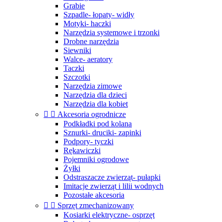
Grabie
Szpadle- łopaty- widły
Motyki- haczki
Narzędzia systemowe i trzonki
Drobne narzędzia
Siewniki
Walce- aeratory
Taczki
Szczotki
Narzędzia zimowe
Narzędzia dla dzieci
Narzędzia dla kobiet


Akcesoria ogrodnicze
Podkładki pod kolana
Sznurki- druciki- zapinki
Podpory- tyczki
Rękawiczki
Pojemniki ogrodowe
Żyłki
Odstraszacze zwierząt- pułapki
Imitacje zwierząt i lilii wodnych
Pozostałe akcesoria


Sprzęt zmechanizowany
Kosiarki elektryczne- osprzęt