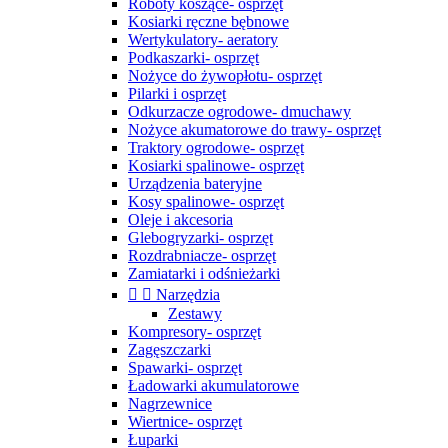
Roboty koszące- osprzęt
Kosiarki ręczne bębnowe
Wertykulatory- aeratory
Podkaszarki- osprzęt
Nożyce do żywopłotu- osprzęt
Pilarki i osprzęt
Odkurzacze ogrodowe- dmuchawy
Nożyce akumatorowe do trawy- osprzęt
Traktory ogrodowe- osprzęt
Kosiarki spalinowe- osprzęt
Urządzenia bateryjne
Kosy spalinowe- osprzęt
Oleje i akcesoria
Glebogryzarki- osprzęt
Rozdrabniacze- osprzęt
Zamiatarki i odśnieżarki


Narzędzia
Zestawy
Kompresory- osprzęt
Zagęszczarki
Spawarki- osprzęt
Ładowarki akumulatorowe
Nagrzewnice
Wiertnice- osprzęt
Łuparki