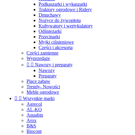
Podkaszarki i wykaszarki
Traktory ogrodowe i Ridery
Dmuchawy
Nożyce do żywopłotu
Kultywatory i wertykulatory
Odśnieżarki
Przecinarki
Myjki ciśnieniowe
Części i akcesoria
Części zamienne
Wyprzedaże


Nawozy i preparaty
Nawozy
Preparaty
Place zabaw
Trendy- Nowości
Meble ogrodowe


Wszystkie marki
Agrecol
AL-KO
Aquabin
Arox
B&S
Biocont