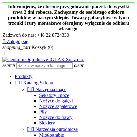
Informujemy, że obecnie przygotowanie paczek do wysyłki
trwa 2 dni robocze. Zachęcamy do osobistego odbioru
produktów w naszym sklepie. Towary gabarytowe w tym :
trzonki i rury montażowe oferujemy wyłącznie do odbioru
własnego.
Zadzwoń do nas:
+48 22 8724330

Zaloguj się
shopping_cart
Koszyk
(0)

search
clear
Produkty


Katalog Sklepu


Narzędzia tnące
Sekatory i noże
Nożyce do gałęzi
Nożyce szpalerowe
Piły
Nożyce do trawy
Siekiery


Narzędzia ogrodnicze
Miotłograbie