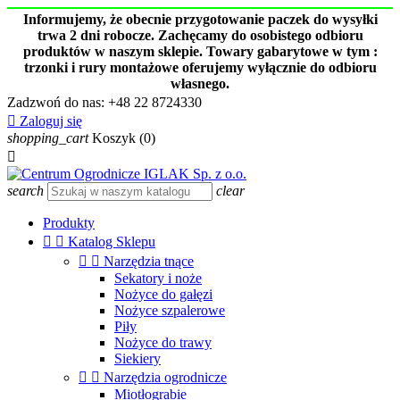
Informujemy, że obecnie przygotowanie paczek do wysyłki
trwa 2 dni robocze. Zachęcamy do osobistego odbioru
produktów w naszym sklepie. Towary gabarytowe w tym :
trzonki i rury montażowe oferujemy wyłącznie do odbioru
własnego.
Zadzwoń do nas:
+48 22 8724330

Zaloguj się
shopping_cart
Koszyk
(0)

search
clear
Produkty


Katalog Sklepu


Narzędzia tnące
Sekatory i noże
Nożyce do gałęzi
Nożyce szpalerowe
Piły
Nożyce do trawy
Siekiery


Narzędzia ogrodnicze
Miotłograbie