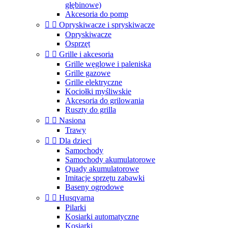
głębinowe)
Akcesoria do pomp


Opryskiwacze i spryskiwacze
Opryskiwacze
Osprzęt


Grille i akcesoria
Grille węglowe i paleniska
Grille gazowe
Grille elektryczne
Kociołki myśliwskie
Akcesoria do grilowania
Ruszty do grilla


Nasiona
Trawy


Dla dzieci
Samochody
Samochody akumulatorowe
Quady akumulatorowe
Imitacje sprzętu zabawki
Baseny ogrodowe


Husqvarna
Pilarki
Kosiarki automatyczne
Kosiarki