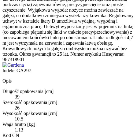
podczas cięcia) zapewnia równe, precyzyjne cięcie oraz proste
czyszczenie. Wyjątkowa wygoda: nożyce można zawieszać na
gałęzi, co dodatkowo zmniejsza wysiłek użytkownika. Regulowany
uchwyt w kształcie litery D umożliwia wydajną, wygodną i
ergonomiczną pracę. Uchwyt wyposażony jest w pojemnik na linkę
(co zapobiega plątaniu się linki w trakcie pracy/przechowywania) z
mocowaniem końcówki linki po obu stronach. Linka o długości 4,7
m jest wytrzymała na zerwanie i zapewnia łatwą obsługę.
Kowadłowych nożyc do gałęzi combisystem można używać bez
trzonka. Okres gwarancji to 25 lat. Numer artykułu Husqvarna:
967318901
Indeks
GA297
Opis
Długość opakowania [cm]
39
Szerokość opakowania [cm]
26
Wysokość opakowania [cm]
10.5
Waga brutto [kg]
1.13
Kod CN