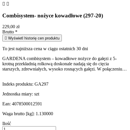


Combisystem- nożyce kowadłowe (297-20)
229,00 zł
Brutto
*

Wyświetl historię cen produktu
To jest najniższa cena w ciągu ostatnich 30 dni
GARDENA combisystem – kowadłowe nożyce do gałęzi z 5-
krotną przekładnią rolkową doskonale nadają się do cięcia
starszych, zdrewniałych, wysoko rosnących gałęzi. W połączeniu…
Indeks produktu:
GA297
Jednostka miary:
szt
Ean:
4078500012591
Waga brutto [kg]:
1.130000
Ilość