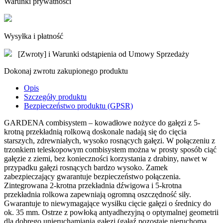
Warunki prywatności
Wysyłka i płatność
[Zwroty] i Warunki odstąpienia od Umowy Sprzedaży
Dokonaj zwrotu zakupionego produktu
Opis
Szczegóły produktu
Bezpieczeństwo produktu (GPSR)
GARDENA combisystem – kowadłowe nożyce do gałęzi z 5-
krotną przekładnią rolkową doskonale nadają się do cięcia
starszych, zdrewniałych, wysoko rosnących gałęzi. W połączeniu z
trzonkiem teleskopowym combisystem można w prosty sposób ciąć
gałęzie z ziemi, bez konieczności korzystania z drabiny, nawet w
przypadku gałęzi rosnących bardzo wysoko. Zamek
zabezpieczający gwarantuje bezpieczeństwo połączenia.
Zintegrowana 2-krotna przekładnia dźwigowa i 5-krotna
przekładnia rolkowa zapewniają ogromną oszczędność siły.
Gwarantuje to niewymagające wysiłku cięcie gałęzi o średnicy do
ok. 35 mm. Ostrze z powłoką antyadhezyjną o optymalnej geometrii
dla dobrego unieruchamiania gałęzi (gałąź pozostaje nieruchoma