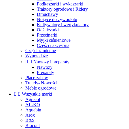
Podkaszarki i wykaszarki
Traktory ogrodowe i Ridery
Dmuchawy
Nożyce do żywopłotu
Kultywatory i wertykulatory
Odśnieżarki
Przecinarki
Myjki ciśnieniowe
Części i akcesoria
Części zamienne
Wyprzedaże


Nawozy i preparaty
Nawozy
Preparaty
Place zabaw
Trendy- Nowości
Meble ogrodowe


Wszystkie marki
Agrecol
AL-KO
Aquabin
Arox
B&S
Biocont