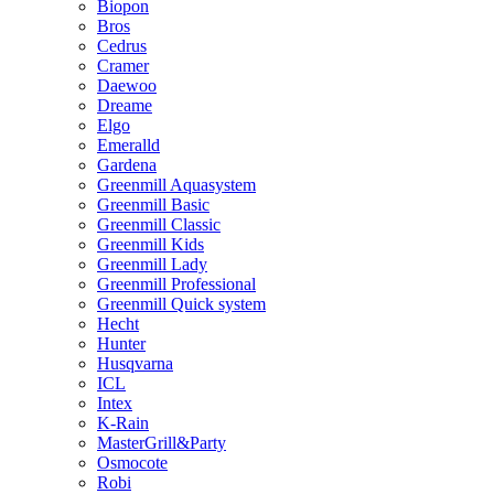
Biopon
Bros
Cedrus
Cramer
Daewoo
Dreame
Elgo
Emeralld
Gardena
Greenmill Aquasystem
Greenmill Basic
Greenmill Classic
Greenmill Kids
Greenmill Lady
Greenmill Professional
Greenmill Quick system
Hecht
Hunter
Husqvarna
ICL
Intex
K-Rain
MasterGrill&Party
Osmocote
Robi