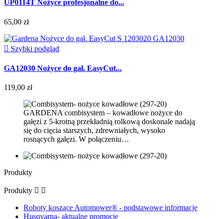
UP0114T Nożyce profesjonalne do...
65,00 zł

Szybki podgląd
GA12030 Nożyce do gał. EasyCut...
119,00 zł
GARDENA combisystem – kowadłowe nożyce do
gałęzi z 5-krotną przekładnią rolkową doskonale nadają
się do cięcia starszych, zdrewniałych, wysoko
rosnących gałęzi. W połączeniu…
Produkty
Produkty


Roboty koszące Automower® - podstawowe informacje
Husqvarna- aktualne promocje