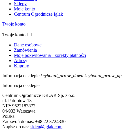
Sklepy
Moje konto
Centrum Ogrodnicze Iglak
Twoje konto
Twoje konto


Dane osobowe
Zamówienia
Moje pokwitowania - korekty płatności
Adresy
Kupony
Informacja o sklepie
keyboard_arrow_down
keyboard_arrow_up
Informacja o sklepie
Centrum Ogrodnicze IGLAK Sp. z o.o.
ul. Patriotów 18
NIP: 9522183872
04-933 Warszawa
Polska
Zadzwoń do nas:
+48 22 8724330
Napisz do nas:
sklep@iglak.com