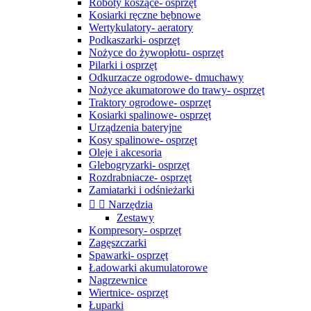
Roboty koszące- osprzęt
Kosiarki ręczne bębnowe
Wertykulatory- aeratory
Podkaszarki- osprzęt
Nożyce do żywopłotu- osprzęt
Pilarki i osprzęt
Odkurzacze ogrodowe- dmuchawy
Nożyce akumatorowe do trawy- osprzęt
Traktory ogrodowe- osprzęt
Kosiarki spalinowe- osprzęt
Urządzenia bateryjne
Kosy spalinowe- osprzęt
Oleje i akcesoria
Glebogryzarki- osprzęt
Rozdrabniacze- osprzęt
Zamiatarki i odśnieżarki


Narzędzia
Zestawy
Kompresory- osprzęt
Zagęszczarki
Spawarki- osprzęt
Ładowarki akumulatorowe
Nagrzewnice
Wiertnice- osprzęt
Łuparki