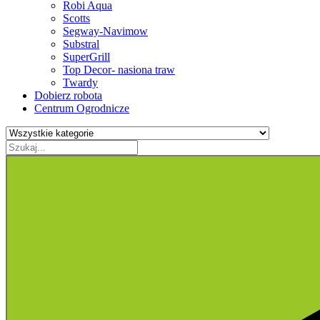
Robi Aqua
Scotts
Segway-Navimow
Substral
SuperGrill
Top Decor- nasiona traw
Twardy
Dobierz robota
Centrum Ogrodnicze