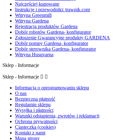
Najczęściej kupowane
Instrukcje i przewodniki: trawnik.com
Witryna Greenmill
Witryna Gardena
Rejestracja produktów Gardena
Dobór robotów Gardena- konfigurator
Zgłoszenie Gwarancyjne produkty GARDENA
Dobór pompy Gardena- konfigurator
Dobór sterownika Gardena- konfigurator
Witryna Husqvarna
Sklep - Informacje
Sklep - Informacje


Informacja o oprogramowaniu sklepu
O nas
Bezpieczna płatność
Regulamin sklepu
Wysyłka i płatności
Warunki odstąpienia, zwrotów i reklamacji
Ochrona prywatności
Ciasteczka (cookies)
Kontakt z nami
Mapa strony