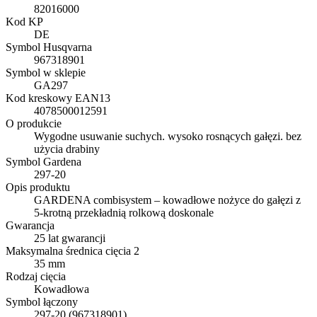
82016000
Kod KP
DE
Symbol Husqvarna
967318901
Symbol w sklepie
GA297
Kod kreskowy EAN13
4078500012591
O produkcie
Wygodne usuwanie suchych. wysoko rosnących gałęzi. bez
użycia drabiny
Symbol Gardena
297-20
Opis produktu
GARDENA combisystem – kowadłowe nożyce do gałęzi z
5-krotną przekładnią rolkową doskonale
Gwarancja
25 lat gwarancji
Maksymalna średnica cięcia 2
35 mm
Rodzaj cięcia
Kowadłowa
Symbol łączony
297-20 (967318901)