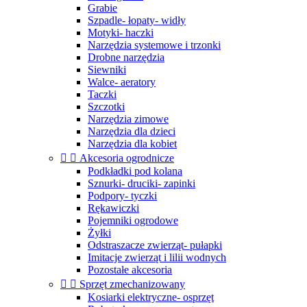
Grabie
Szpadle- łopaty- widły
Motyki- haczki
Narzędzia systemowe i trzonki
Drobne narzędzia
Siewniki
Walce- aeratory
Taczki
Szczotki
Narzędzia zimowe
Narzędzia dla dzieci
Narzędzia dla kobiet


Akcesoria ogrodnicze
Podkładki pod kolana
Sznurki- druciki- zapinki
Podpory- tyczki
Rękawiczki
Pojemniki ogrodowe
Żyłki
Odstraszacze zwierząt- pułapki
Imitacje zwierząt i lilii wodnych
Pozostałe akcesoria


Sprzęt zmechanizowany
Kosiarki elektryczne- osprzęt