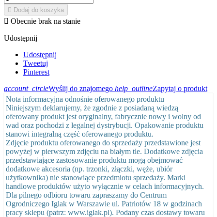

Dodaj do koszyka

Obecnie brak na stanie
Udostępnij
Udostępnij
Tweetuj
Pinterest
account_circle
Wyślij do znajomego
help_outline
Zapytaj o produkt
Nota informacyjna odnośnie oferowanego produktu
Niniejszym deklarujemy, że zgodnie z posiadaną wiedzą
oferowany produkt jest oryginalny, fabrycznie nowy i wolny od
wad oraz pochodzi z legalnej dystrybucji. Opakowanie produktu
stanowi integralną część oferowanego produktu.
Zdjęcie produktu oferowanego do sprzedaży przedstawione jest
powyżej w pierwszym zdjęciu na białym tle. Dodatkowe zdjęcia
przedstawiające zastosowanie produktu mogą obejmować
dodatkowe akcesoria (np. trzonki, złączki, węże, ubiór
użytkownika) nie stanowiące przedmiotu sprzedaży. Marki
handlowe produktów użyto wyłącznie w celach informacyjnych.
Dla pilnego odbioru towaru zapraszamy do Centrum
Ogrodniczego Iglak w Warszawie ul. Patriotów 18 w godzinach
pracy sklepu (patrz: www.iglak.pl). Podany czas dostawy towaru