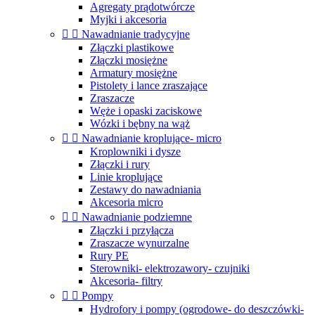
Agregaty prądotwórcze
Myjki i akcesoria


Nawadnianie tradycyjne
Złączki plastikowe
Złączki mosiężne
Armatury mosiężne
Pistolety i lance zraszające
Zraszacze
Węże i opaski zaciskowe
Wózki i bębny na wąż


Nawadnianie kroplujące- micro
Kroplowniki i dysze
Złączki i rury
Linie kroplujące
Zestawy do nawadniania
Akcesoria micro


Nawadnianie podziemne
Złączki i przyłącza
Zraszacze wynurzalne
Rury PE
Sterowniki- elektrozawory- czujniki
Akcesoria- filtry


Pompy
Hydrofory i pompy (ogrodowe- do deszczówki-