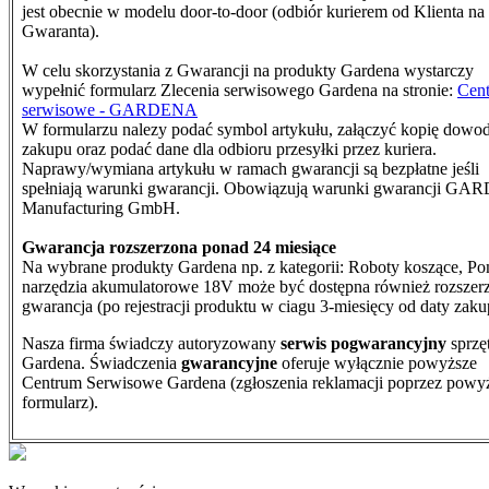
jest obecnie w modelu door-to-door (odbiór kurierem od Klienta na
Gwaranta).
W celu skorzystania z Gwarancji na produkty Gardena wystarczy
wypełnić formularz Zlecenia serwisowego Gardena na stronie:
Cen
serwisowe - GARDENA
W formularzu nalezy podać symbol artykułu, załączyć kopię dowo
zakupu oraz podać dane dla odbioru przesyłki przez kuriera.
N
aprawy/wymiana artykułu w ramach gwarancji są bezpłatne jeśli
spełniają warunki gwarancji. Obowiązują warunki gwarancji G
Manufacturing GmbH.
Gwarancja rozszerzona ponad 24 miesiące
Na wybrane produkty Gardena np. z kategorii: Roboty koszące, Po
narzędzia akumulatorowe 18V może być dostępna również rozszer
gwarancja (po rejestracji produktu w ciagu 3-miesięcy od daty zaku
Nasza firma świadczy autoryzowany
serwis pogwarancyjny
sprzę
Gardena. Świadczenia
gwarancyjne
oferuje wyłącznie powyższe
Centrum Serwisowe Gardena (zgłoszenia reklamacji poprzez powy
formularz).