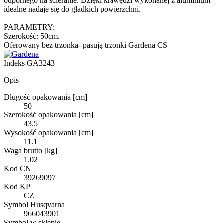
odpornego na ścieranie. Dzięki krawędzi wykonanej z aluminium
idealne nadaje się do gładkich powierzchni.
PARAMETRY:
Szerokość: 50cm.
Oferowany bez trzonka- pasują trzonki Gardena CS
Indeks
GA3243
Opis
Długość opakowania [cm]
50
Szerokość opakowania [cm]
43.5
Wysokość opakowania [cm]
11.1
Waga brutto [kg]
1.02
Kod CN
39269097
Kod KP
CZ
Symbol Husqvarna
966043901
Symbol w sklepie