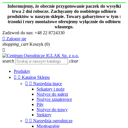
Informujemy, że obecnie przygotowanie paczek do wysyłki
trwa 2 dni robocze. Zachęcamy do osobistego odbioru
produktów w naszym sklepie. Towary gabarytowe w tym :
trzonki i rury montażowe oferujemy wyłącznie do odbioru
własnego.
Zadzwoń do nas:
+48 22 8724330

Zaloguj się
shopping_cart
Koszyk
(0)

search
clear
Produkty


Katalog Sklepu


Narzędzia tnące
Sekatory i noże
Nożyce do gałęzi
Nożyce szpalerowe
Piły
Nożyce do trawy
Siekiery


Narzędzia ogrodnicze
Miotłograbie