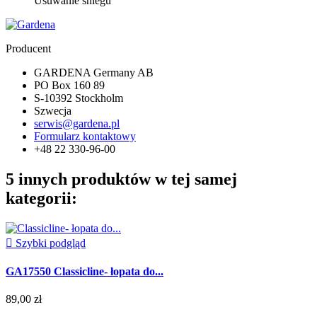
Usuwanie śniegu
Producent
GARDENA Germany AB
PO Box 160 89
S-10392 Stockholm
Szwecja
serwis@gardena.pl
Formularz kontaktowy
+48 22 330-96-00
5 innych produktów w tej samej
kategorii:

Szybki podgląd
GA17550 Classicline- łopata do...
89,00 zł