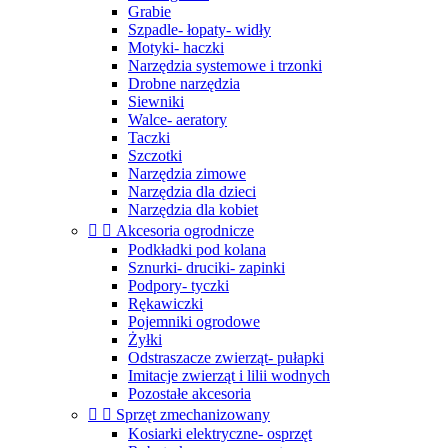
Grabie
Szpadle- łopaty- widły
Motyki- haczki
Narzędzia systemowe i trzonki
Drobne narzędzia
Siewniki
Walce- aeratory
Taczki
Szczotki
Narzędzia zimowe
Narzędzia dla dzieci
Narzędzia dla kobiet


Akcesoria ogrodnicze
Podkładki pod kolana
Sznurki- druciki- zapinki
Podpory- tyczki
Rękawiczki
Pojemniki ogrodowe
Żyłki
Odstraszacze zwierząt- pułapki
Imitacje zwierząt i lilii wodnych
Pozostałe akcesoria


Sprzęt zmechanizowany
Kosiarki elektryczne- osprzęt