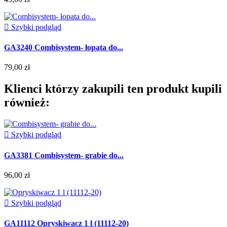

Szybki podgląd
GA3240 Combisystem- łopata do...
79,00 zł
Klienci którzy zakupili ten produkt kupili
również:

Szybki podgląd
GA3381 Combisystem- grabie do...
96,00 zł

Szybki podgląd
GA11112 Opryskiwacz 1 l (11112-20)