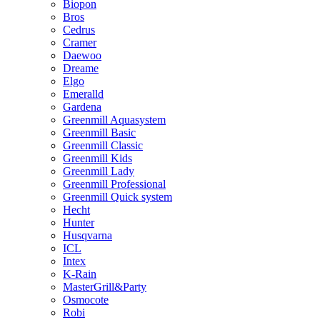
Biopon
Bros
Cedrus
Cramer
Daewoo
Dreame
Elgo
Emeralld
Gardena
Greenmill Aquasystem
Greenmill Basic
Greenmill Classic
Greenmill Kids
Greenmill Lady
Greenmill Professional
Greenmill Quick system
Hecht
Hunter
Husqvarna
ICL
Intex
K-Rain
MasterGrill&Party
Osmocote
Robi