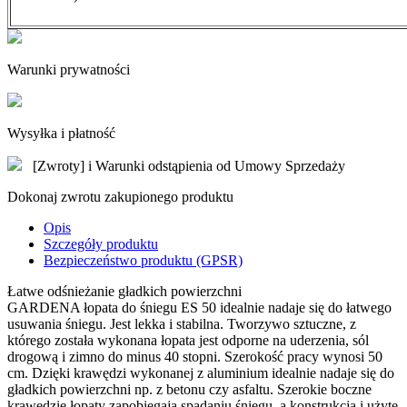
Warunki prywatności
Wysyłka i płatność
[Zwroty] i Warunki odstąpienia od Umowy Sprzedaży
Dokonaj zwrotu zakupionego produktu
Opis
Szczegóły produktu
Bezpieczeństwo produktu (GPSR)
Łatwe odśnieżanie gładkich powierzchni
GARDENA łopata do śniegu ES 50 idealnie nadaje się do łatwego
usuwania śniegu. Jest lekka i stabilna. Tworzywo sztuczne, z
którego została wykonana łopata jest odporne na uderzenia, sól
drogową i zimno do minus 40 stopni. Szerokość pracy wynosi 50
cm. Dzięki krawędzi wykonanej z aluminium idealnie nadaje się do
gładkich powierzchni np. z betonu czy asfaltu. Szerokie boczne
krawędzie łopaty zapobiegają spadaniu śniegu, a konstrukcja i użyte