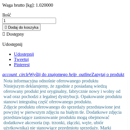
Waga brutto [kg]:
1.020000
Ilość

Dodaj do koszyka

Dostępny
Udostępnij
Udostępnij
Tweetuj
Pinterest
account_circle
Wyślij do znajomego
help_outline
Zapytaj o produkt
Nota informacyjna odnośnie oferowanego produktu
Niniejszym deklarujemy, że zgodnie z posiadaną wiedzą
oferowany produkt jest oryginalny, fabrycznie nowy i wolny od
wad oraz pochodzi z legalnej dystrybucji. Opakowanie produktu
stanowi integralną część oferowanego produktu.
Zdjęcie produktu oferowanego do sprzedaży przedstawione jest
powyżej w pierwszym zdjęciu na białym tle. Dodatkowe zdjęcia
przedstawiające zastosowanie produktu mogą obejmować
dodatkowe akcesoria (np. trzonki, złączki, węże, ubiór
użytkownika) nie stanowiące przedmiotu sprzedaży. Marki