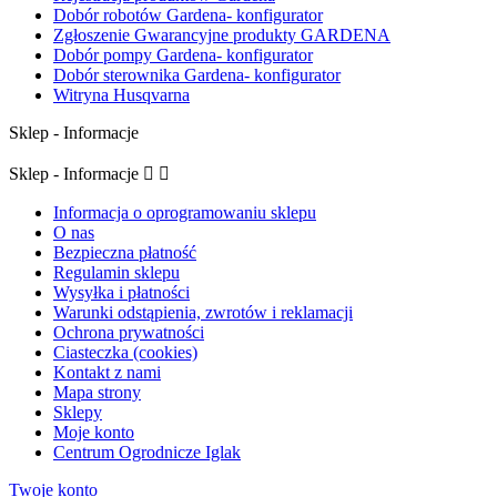
Dobór robotów Gardena- konfigurator
Zgłoszenie Gwarancyjne produkty GARDENA
Dobór pompy Gardena- konfigurator
Dobór sterownika Gardena- konfigurator
Witryna Husqvarna
Sklep - Informacje
Sklep - Informacje


Informacja o oprogramowaniu sklepu
O nas
Bezpieczna płatność
Regulamin sklepu
Wysyłka i płatności
Warunki odstąpienia, zwrotów i reklamacji
Ochrona prywatności
Ciasteczka (cookies)
Kontakt z nami
Mapa strony
Sklepy
Moje konto
Centrum Ogrodnicze Iglak
Twoje konto