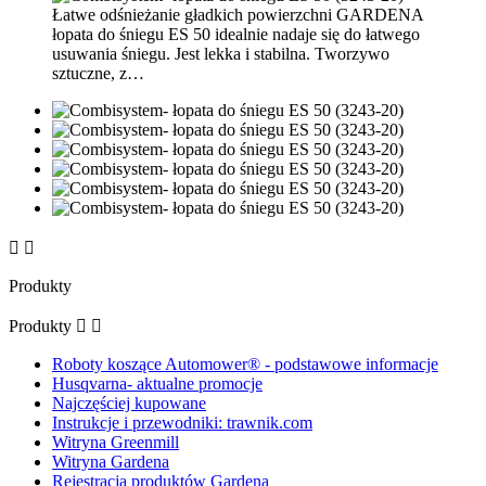
Łatwe odśnieżanie gładkich powierzchni GARDENA
łopata do śniegu ES 50 idealnie nadaje się do łatwego
usuwania śniegu. Jest lekka i stabilna. Tworzywo
sztuczne, z…


Produkty
Produkty


Roboty koszące Automower® - podstawowe informacje
Husqvarna- aktualne promocje
Najczęściej kupowane
Instrukcje i przewodniki: trawnik.com
Witryna Greenmill
Witryna Gardena
Rejestracja produktów Gardena