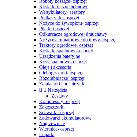
Roboty koszące- osprzęt
Kosiarki ręczne bębnowe
Wertykulatory- aeratory
Podkaszarki- osprzęt
Nożyce do żywopłotu- osprzęt
Pilarki i osprzęt
Odkurzacze ogrodowe- dmuchawy
Nożyce akumatorowe do trawy- osprzęt
Traktory ogrodowe- osprzęt
Kosiarki spalinowe- osprzęt
Urządzenia bateryjne
Kosy spalinowe- osprzęt
Oleje i akcesoria
Glebogryzarki- osprzęt
Rozdrabniacze- osprzęt
Zamiatarki i odśnieżarki


Narzędzia
Zestawy
Kompresory- osprzęt
Zagęszczarki
Spawarki- osprzęt
Ładowarki akumulatorowe
Nagrzewnice
Wiertnice- osprzęt
Łuparki