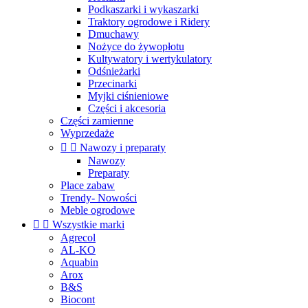
Podkaszarki i wykaszarki
Traktory ogrodowe i Ridery
Dmuchawy
Nożyce do żywopłotu
Kultywatory i wertykulatory
Odśnieżarki
Przecinarki
Myjki ciśnieniowe
Części i akcesoria
Części zamienne
Wyprzedaże


Nawozy i preparaty
Nawozy
Preparaty
Place zabaw
Trendy- Nowości
Meble ogrodowe


Wszystkie marki
Agrecol
AL-KO
Aquabin
Arox
B&S
Biocont