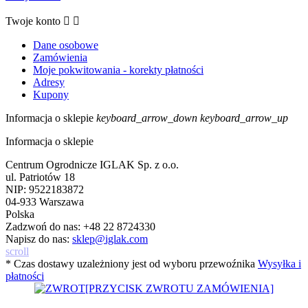
Twoje konto


Dane osobowe
Zamówienia
Moje pokwitowania - korekty płatności
Adresy
Kupony
Informacja o sklepie
keyboard_arrow_down
keyboard_arrow_up
Informacja o sklepie
Centrum Ogrodnicze IGLAK Sp. z o.o.
ul. Patriotów 18
NIP: 9522183872
04-933 Warszawa
Polska
Zadzwoń do nas:
+48 22 8724330
Napisz do nas:
sklep@iglak.com
scroll
* Czas dostawy uzależniony jest od wyboru przewoźnika
Wysyłka i
płatności
[PRZYCISK ZWROTU ZAMÓWIENIA]