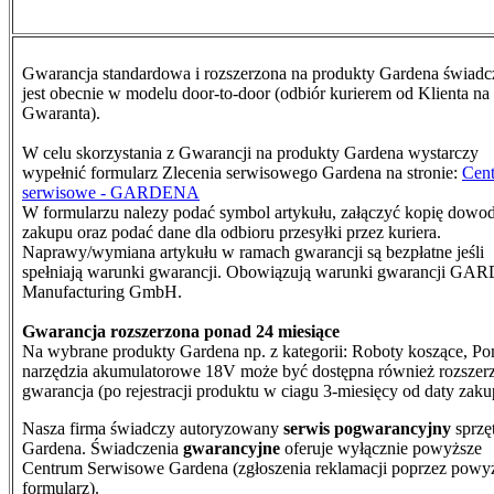
Gwarancja standardowa i rozszerzona na produkty Gardena świad
jest obecnie w modelu door-to-door (odbiór kurierem od Klienta na
Gwaranta).
W celu skorzystania z Gwarancji na produkty Gardena wystarczy
wypełnić formularz Zlecenia serwisowego Gardena na stronie:
Cen
serwisowe - GARDENA
W formularzu nalezy podać symbol artykułu, załączyć kopię dowo
zakupu oraz podać dane dla odbioru przesyłki przez kuriera.
N
aprawy/wymiana artykułu w ramach gwarancji są bezpłatne jeśli
spełniają warunki gwarancji. Obowiązują warunki gwarancji G
Manufacturing GmbH.
Gwarancja rozszerzona ponad 24 miesiące
Na wybrane produkty Gardena np. z kategorii: Roboty koszące, Po
narzędzia akumulatorowe 18V może być dostępna również rozszer
gwarancja (po rejestracji produktu w ciagu 3-miesięcy od daty zaku
Nasza firma świadczy autoryzowany
serwis pogwarancyjny
sprzę
Gardena. Świadczenia
gwarancyjne
oferuje wyłącznie powyższe
Centrum Serwisowe Gardena (zgłoszenia reklamacji poprzez powy
formularz).