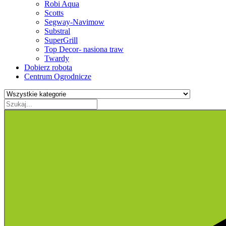
Robi Aqua
Scotts
Segway-Navimow
Substral
SuperGrill
Top Decor- nasiona traw
Twardy
Dobierz robota
Centrum Ogrodnicze