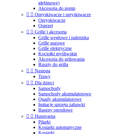
głębinowe)
Akcesoria do pomp


Opryskiwacze i spryskiwacze
Opryskiwacze
Osprzęt


Grille i akcesoria
Grille węglowe i paleniska
Grille gazowe
Grille elektryczne
Kociołki myśliwskie
Akcesoria do grilowania
Ruszty do grilla


Nasiona
Trawy


Dla dzieci
Samochody
Samochody akumulatorowe
Quady akumulatorowe
Imitacje sprzętu zabawki
Baseny ogrodowe


Husqvarna
Pilarki
Kosiarki automatyczne
Kosiarki