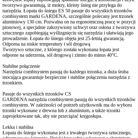
tworzywo gwarantują, iż mokry, kleisty śnieg nie przylega do
narzędzia. Łopata do śniegu ES 50 pasuje do wszystkich trzonków
combisystem marki GARDENA, szczególnie polecany jest trzonek
aluminiowy 130 cm. Pozwalna on na ergonomiczną pracę w pozycji
pionowej, a specjalnie zakrzywiony uchwyt oraz osłona z tworzywa
sztucznego zapobiegają wyślizgnięciu się narzędzia i ułatwiają jego
prowadzenie. Łopata do śniegu objęta jest 25-letnią gwarancją.
Odporna na niskie temperatury i sól drogową
Tworzywo sztuczne, z którego została wykonana łopata jest
odporne na uderzenia, sól drogową i zimno do minus 40°C.
Stabilne połączenie
Narzędzia combisystem pasują do każdego trzonka, a duża śruba
mocująca gwarantuje bezpieczne i stabilne połączenia narzędzia z
trzonkiem.
Pasuje do wszystkich trzonków CS
GARDENA narzędzia combisystem pasują do wszystkich trzonków
combisystem. W zależności od potrzeb użytkownik ma do wyboru
trzonki wykonane z drewna lub z aluminium, a także trzonki
zaprojektowane tak, aby nie przeciążać kręgosłupa.
Lekka i stabilna
Łopata do śniegu wykonana jest z trwałego tworzywa sztucznego,