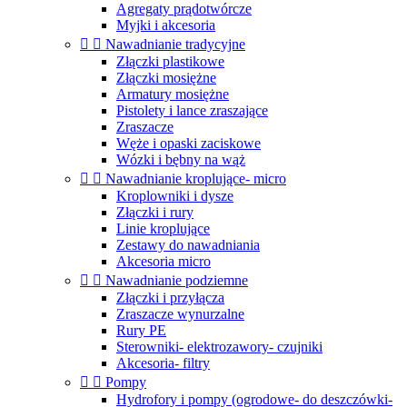
Agregaty prądotwórcze
Myjki i akcesoria


Nawadnianie tradycyjne
Złączki plastikowe
Złączki mosiężne
Armatury mosiężne
Pistolety i lance zraszające
Zraszacze
Węże i opaski zaciskowe
Wózki i bębny na wąż


Nawadnianie kroplujące- micro
Kroplowniki i dysze
Złączki i rury
Linie kroplujące
Zestawy do nawadniania
Akcesoria micro


Nawadnianie podziemne
Złączki i przyłącza
Zraszacze wynurzalne
Rury PE
Sterowniki- elektrozawory- czujniki
Akcesoria- filtry


Pompy
Hydrofory i pompy (ogrodowe- do deszczówki-