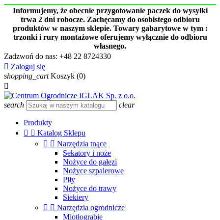
Informujemy, że obecnie przygotowanie paczek do wysyłki
trwa 2 dni robocze. Zachęcamy do osobistego odbioru
produktów w naszym sklepie. Towary gabarytowe w tym :
trzonki i rury montażowe oferujemy wyłącznie do odbioru
własnego.
Zadzwoń do nas:
+48 22 8724330

Zaloguj się
shopping_cart
Koszyk
(0)

search
clear
Produkty


Katalog Sklepu


Narzędzia tnące
Sekatory i noże
Nożyce do gałęzi
Nożyce szpalerowe
Piły
Nożyce do trawy
Siekiery


Narzędzia ogrodnicze
Miotłograbie