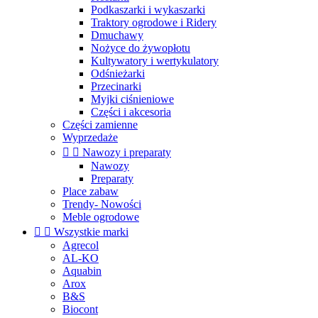
Podkaszarki i wykaszarki
Traktory ogrodowe i Ridery
Dmuchawy
Nożyce do żywopłotu
Kultywatory i wertykulatory
Odśnieżarki
Przecinarki
Myjki ciśnieniowe
Części i akcesoria
Części zamienne
Wyprzedaże


Nawozy i preparaty
Nawozy
Preparaty
Place zabaw
Trendy- Nowości
Meble ogrodowe


Wszystkie marki
Agrecol
AL-KO
Aquabin
Arox
B&S
Biocont