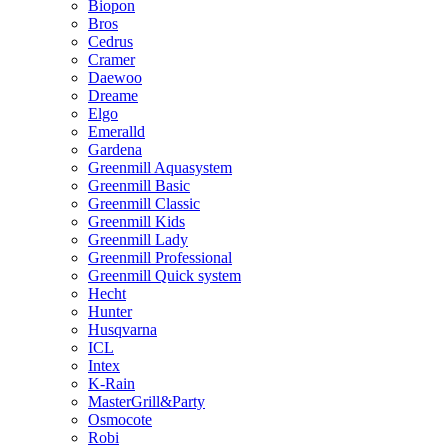
Biopon
Bros
Cedrus
Cramer
Daewoo
Dreame
Elgo
Emeralld
Gardena
Greenmill Aquasystem
Greenmill Basic
Greenmill Classic
Greenmill Kids
Greenmill Lady
Greenmill Professional
Greenmill Quick system
Hecht
Hunter
Husqvarna
ICL
Intex
K-Rain
MasterGrill&Party
Osmocote
Robi