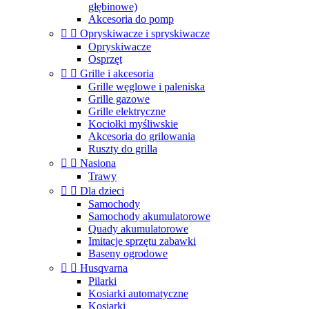
głębinowe)
Akcesoria do pomp


Opryskiwacze i spryskiwacze
Opryskiwacze
Osprzęt


Grille i akcesoria
Grille węglowe i paleniska
Grille gazowe
Grille elektryczne
Kociołki myśliwskie
Akcesoria do grilowania
Ruszty do grilla


Nasiona
Trawy


Dla dzieci
Samochody
Samochody akumulatorowe
Quady akumulatorowe
Imitacje sprzętu zabawki
Baseny ogrodowe


Husqvarna
Pilarki
Kosiarki automatyczne
Kosiarki