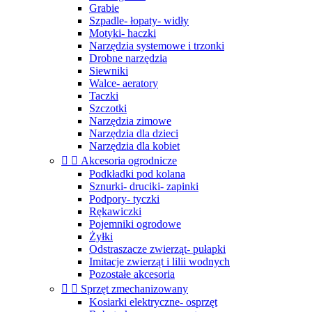
Grabie
Szpadle- łopaty- widły
Motyki- haczki
Narzędzia systemowe i trzonki
Drobne narzędzia
Siewniki
Walce- aeratory
Taczki
Szczotki
Narzędzia zimowe
Narzędzia dla dzieci
Narzędzia dla kobiet


Akcesoria ogrodnicze
Podkładki pod kolana
Sznurki- druciki- zapinki
Podpory- tyczki
Rękawiczki
Pojemniki ogrodowe
Żyłki
Odstraszacze zwierząt- pułapki
Imitacje zwierząt i lilii wodnych
Pozostałe akcesoria


Sprzęt zmechanizowany
Kosiarki elektryczne- osprzęt