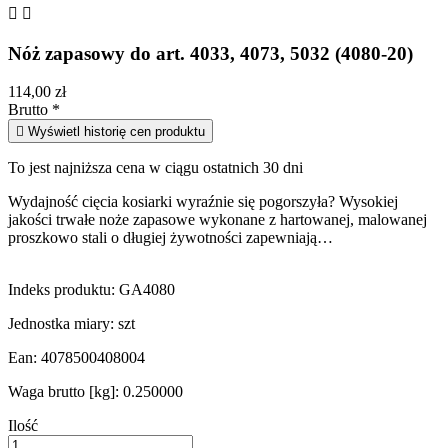


Nóż zapasowy do art. 4033, 4073, 5032 (4080-20)
114,00 zł
Brutto
*

Wyświetl historię cen produktu
To jest najniższa cena w ciągu ostatnich 30 dni
Wydajność cięcia kosiarki wyraźnie się pogorszyła? Wysokiej
jakości trwałe noże zapasowe wykonane z hartowanej, malowanej
proszkowo stali o długiej żywotności zapewniają…
Indeks produktu:
GA4080
Jednostka miary:
szt
Ean:
4078500408004
Waga brutto [kg]:
0.250000
Ilość