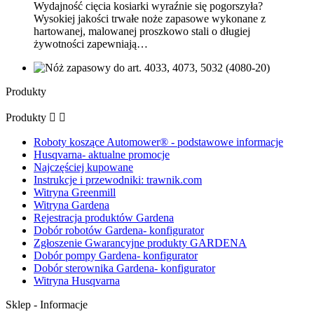
Wydajność cięcia kosiarki wyraźnie się pogorszyła?
Wysokiej jakości trwałe noże zapasowe wykonane z
hartowanej, malowanej proszkowo stali o długiej
żywotności zapewniają…
Produkty
Produkty


Roboty koszące Automower® - podstawowe informacje
Husqvarna- aktualne promocje
Najczęściej kupowane
Instrukcje i przewodniki: trawnik.com
Witryna Greenmill
Witryna Gardena
Rejestracja produktów Gardena
Dobór robotów Gardena- konfigurator
Zgłoszenie Gwarancyjne produkty GARDENA
Dobór pompy Gardena- konfigurator
Dobór sterownika Gardena- konfigurator
Witryna Husqvarna
Sklep - Informacje