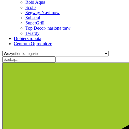
Robi Aqua
Scotts
Segway-Navimow
Substral
SuperGrill
Top Decor- nasiona traw
Twardy
Dobierz robota
Centrum Ogrodnicze