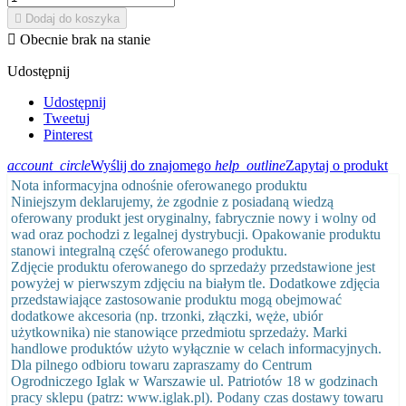

Dodaj do koszyka

Obecnie brak na stanie
Udostępnij
Udostępnij
Tweetuj
Pinterest
account_circle
Wyślij do znajomego
help_outline
Zapytaj o produkt
Nota informacyjna odnośnie oferowanego produktu
Niniejszym deklarujemy, że zgodnie z posiadaną wiedzą
oferowany produkt jest oryginalny, fabrycznie nowy i wolny od
wad oraz pochodzi z legalnej dystrybucji. Opakowanie produktu
stanowi integralną część oferowanego produktu.
Zdjęcie produktu oferowanego do sprzedaży przedstawione jest
powyżej w pierwszym zdjęciu na białym tle. Dodatkowe zdjęcia
przedstawiające zastosowanie produktu mogą obejmować
dodatkowe akcesoria (np. trzonki, złączki, węże, ubiór
użytkownika) nie stanowiące przedmiotu sprzedaży. Marki
handlowe produktów użyto wyłącznie w celach informacyjnych.
Dla pilnego odbioru towaru zapraszamy do Centrum
Ogrodniczego Iglak w Warszawie ul. Patriotów 18 w godzinach
pracy sklepu (patrz: www.iglak.pl). Podany czas dostawy towaru