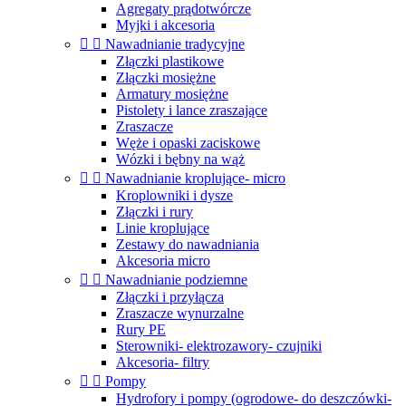
Agregaty prądotwórcze
Myjki i akcesoria


Nawadnianie tradycyjne
Złączki plastikowe
Złączki mosiężne
Armatury mosiężne
Pistolety i lance zraszające
Zraszacze
Węże i opaski zaciskowe
Wózki i bębny na wąż


Nawadnianie kroplujące- micro
Kroplowniki i dysze
Złączki i rury
Linie kroplujące
Zestawy do nawadniania
Akcesoria micro


Nawadnianie podziemne
Złączki i przyłącza
Zraszacze wynurzalne
Rury PE
Sterowniki- elektrozawory- czujniki
Akcesoria- filtry


Pompy
Hydrofory i pompy (ogrodowe- do deszczówki-