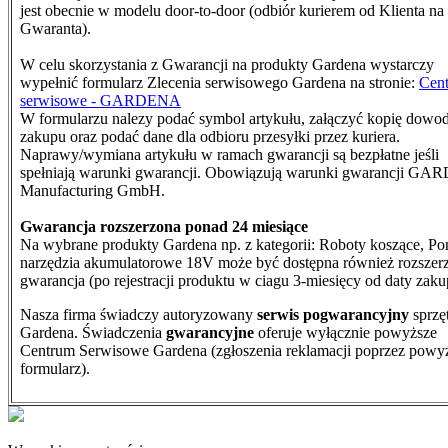
jest obecnie w modelu door-to-door (odbiór kurierem od Klienta na
Gwaranta).
W celu skorzystania z Gwarancji na produkty Gardena wystarczy
wypełnić formularz Zlecenia serwisowego Gardena na stronie:
Cen
serwisowe - GARDENA
W formularzu nalezy podać symbol artykułu, załączyć kopię dowo
zakupu oraz podać dane dla odbioru przesyłki przez kuriera.
N
aprawy/wymiana artykułu w ramach gwarancji są bezpłatne jeśli
spełniają warunki gwarancji. Obowiązują warunki gwarancji G
Manufacturing GmbH.
Gwarancja rozszerzona ponad 24 miesiące
Na wybrane produkty Gardena np. z kategorii: Roboty koszące, Po
narzędzia akumulatorowe 18V może być dostępna również rozszer
gwarancja (po rejestracji produktu w ciagu 3-miesięcy od daty zaku
Nasza firma świadczy autoryzowany
serwis pogwarancyjny
sprzę
Gardena. Świadczenia
gwarancyjne
oferuje wyłącznie powyższe
Centrum Serwisowe Gardena (zgłoszenia reklamacji poprzez powy
formularz).