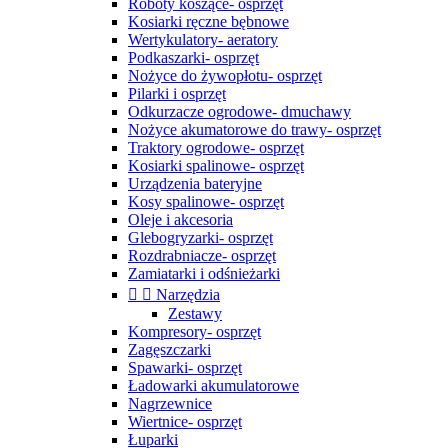
Roboty koszące- osprzęt
Kosiarki ręczne bębnowe
Wertykulatory- aeratory
Podkaszarki- osprzęt
Nożyce do żywopłotu- osprzęt
Pilarki i osprzęt
Odkurzacze ogrodowe- dmuchawy
Nożyce akumatorowe do trawy- osprzęt
Traktory ogrodowe- osprzęt
Kosiarki spalinowe- osprzęt
Urządzenia bateryjne
Kosy spalinowe- osprzęt
Oleje i akcesoria
Glebogryzarki- osprzęt
Rozdrabniacze- osprzęt
Zamiatarki i odśnieżarki


Narzędzia
Zestawy
Kompresory- osprzęt
Zagęszczarki
Spawarki- osprzęt
Ładowarki akumulatorowe
Nagrzewnice
Wiertnice- osprzęt
Łuparki