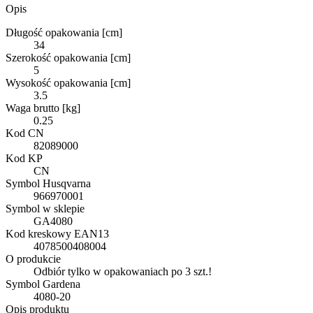
Opis
Długość opakowania [cm]
34
Szerokość opakowania [cm]
5
Wysokość opakowania [cm]
3.5
Waga brutto [kg]
0.25
Kod CN
82089000
Kod KP
CN
Symbol Husqvarna
966970001
Symbol w sklepie
GA4080
Kod kreskowy EAN13
4078500408004
O produkcie
Odbiór tylko w opakowaniach po 3 szt.!
Symbol Gardena
4080-20
Opis produktu