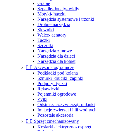
Grabie
Szpadle- łopaty- widły
Motyki- haczki
Narzędzia systemowe i trzonki
Drobne narzędzia
Siewniki
Walce- aeratory
Taczki
Szczotki
Narzędzia zimowe
Narzędzia dla dzieci
Narzędzia dla kobiet


Akcesoria ogrodnicze
Podkładki pod kolana
Sznurki- druciki- zapinki
Podpory- tyczki
Rękawiczki
Pojemniki ogrodowe
Żyłki
Odstraszacze zwierząt- pułapki
Imitacje zwierząt i lilii wodnych
Pozostałe akcesoria


Sprzęt zmechanizowany
Kosiarki elektryczne- osprzęt