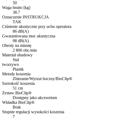
50
Waga brutto [kg]
38.7
Oznaczenie INSTRUKCJA
TAK
Ciśnienie akustyczne przy uchu operatora
86 dB(A)
Gwarantowana moc akustyczna
98 dB(A)
Obroty na minutę
2 800 obr./min
Materiał obudowy
Stal
tworzywo
Plastik
Metody koszenia
Zbieranie/Wyrzut boczny/BioClip®
Szerokość koszenia
51 cm
Zestaw BioClip®
Dostępny jako akcesorium
Wkładka BioClip®
Brak
Stopnie regulacji wysokości koszenia
7