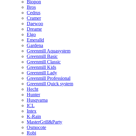
Biopon
Bros
Cedrus
Cramer
Daewoo
Dreame
Elgo
Emeralld
Gardena
Greenmill Aquasystem
Greenmill Basic
Greenmill Classic
Greenmill Kids
Greenmill Lady
Greenmill Professional
Greenmill Quick system
Hecht
Hunter
Husqvarna
ICL
Intex
K-Rain
MasterGrill&Party
Osmocote
Robi