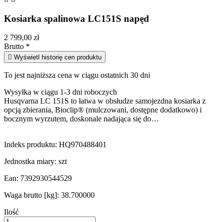
Kosiarka spalinowa LC151S napęd
2 799,00 zł
Brutto
*

Wyświetl historię cen produktu
To jest najniższa cena w ciągu ostatnich 30 dni
Wysyłka w ciągu 1-3 dni roboczych
Husqvarna LC 151S to łatwa w obsłudze samojezdna kosiarka z
opcją zbierania, Bioclip® (mulczowani, dostępne dodatkowo) i
bocznym wyrzutem, doskonale nadająca się do…
Indeks produktu:
HQ970488401
Jednostka miary:
szt
Ean:
7392930544529
Waga brutto [kg]:
38.700000
Ilość