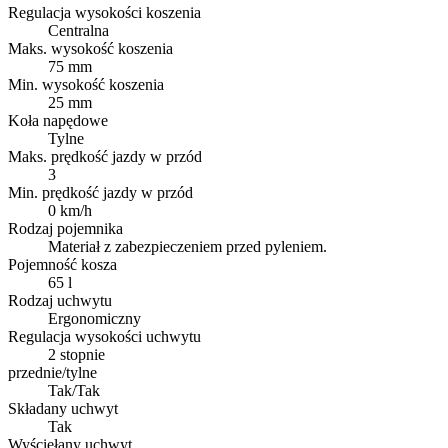
Regulacja wysokości koszenia
Centralna
Maks. wysokość koszenia
75 mm
Min. wysokość koszenia
25 mm
Koła napędowe
Tylne
Maks. prędkość jazdy w przód
3
Min. prędkość jazdy w przód
0 km/h
Rodzaj pojemnika
Materiał z zabezpieczeniem przed pyleniem.
Pojemność kosza
65 l
Rodzaj uchwytu
Ergonomiczny
Regulacja wysokości uchwytu
2 stopnie
przednie/tylne
Tak/Tak
Składany uchwyt
Tak
Wyściełany uchwyt