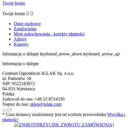
Twoje konto
Twoje konto


Dane osobowe
Zamówienia
Moje pokwitowania - korekty płatności
Adresy
Kupony
Informacja o sklepie
keyboard_arrow_down
keyboard_arrow_up
Informacja o sklepie
Centrum Ogrodnicze IGLAK Sp. z o.o.
ul. Patriotów 18
NIP: 9522183872
04-933 Warszawa
Polska
Zadzwoń do nas:
+48 22 8724330
Napisz do nas:
sklep@iglak.com
scroll
* Czas dostawy uzależniony jest od wyboru przewoźnika
Wysyłka i
płatności
[PRZYCISK ZWROTU ZAMÓWIENIA]