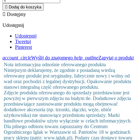

Dodaj do koszyka

Dostępny
Udostępnij
Udostępnij
Tweetuj
Pinterest
account_circle
Wyślij do znajomego
help_outline
Zapytaj o produkt
Nota informacyjna odnośnie oferowanego produktu
Niniejszym deklarujemy, że zgodnie z posiadaną wiedzą
oferowany produkt jest oryginalny, fabrycznie nowy i wolny od
wad oraz pochodzi z legalnej dystrybucji. Opakowanie produktu
stanowi integralną część oferowanego produktu.
Zdjęcie produktu oferowanego do sprzedaży przedstawione jest
powyżej w pierwszym zdjęciu na białym tle. Dodatkowe zdjęcia
przedstawiające zastosowanie produktu mogą obejmować
dodatkowe akcesoria (np. trzonki, złączki, węże, ubiór
użytkownika) nie stanowiące przedmiotu sprzedaży. Marki
handlowe produktów użyto wyłącznie w celach informacyjnych.
Dla pilnego odbioru towaru zapraszamy do Centrum
Ogrodniczego Iglak w Warszawie ul. Patriotów 18 w godzinach
pracy sklepu (patrz: www.iglak.pl). Podany czas dostawy towaru