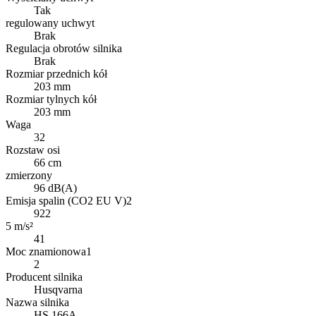
Tak
regulowany uchwyt
Brak
Regulacja obrotów silnika
Brak
Rozmiar przednich kół
203 mm
Rozmiar tylnych kół
203 mm
Waga
32
Rozstaw osi
66 cm
zmierzony
96 dB(A)
Emisja spalin (CO2 EU V)2
922
5 m/s²
41
Moc znamionowa1
2
Producent silnika
Husqvarna
Nazwa silnika
HS 166A