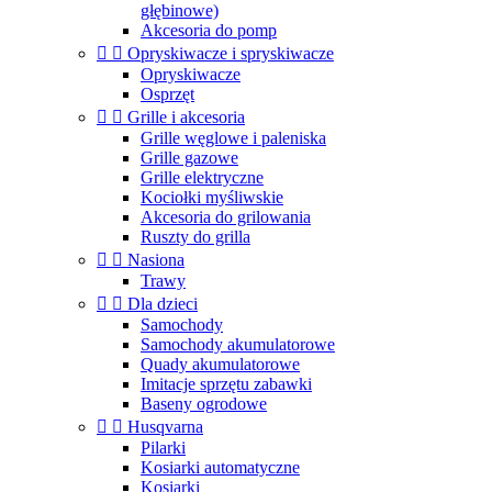
głębinowe)
Akcesoria do pomp


Opryskiwacze i spryskiwacze
Opryskiwacze
Osprzęt


Grille i akcesoria
Grille węglowe i paleniska
Grille gazowe
Grille elektryczne
Kociołki myśliwskie
Akcesoria do grilowania
Ruszty do grilla


Nasiona
Trawy


Dla dzieci
Samochody
Samochody akumulatorowe
Quady akumulatorowe
Imitacje sprzętu zabawki
Baseny ogrodowe


Husqvarna
Pilarki
Kosiarki automatyczne
Kosiarki