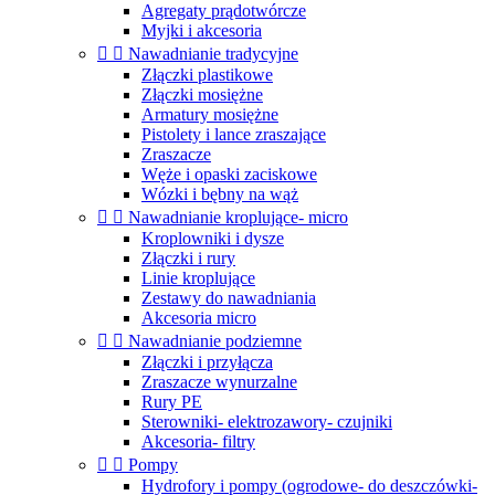
Agregaty prądotwórcze
Myjki i akcesoria


Nawadnianie tradycyjne
Złączki plastikowe
Złączki mosiężne
Armatury mosiężne
Pistolety i lance zraszające
Zraszacze
Węże i opaski zaciskowe
Wózki i bębny na wąż


Nawadnianie kroplujące- micro
Kroplowniki i dysze
Złączki i rury
Linie kroplujące
Zestawy do nawadniania
Akcesoria micro


Nawadnianie podziemne
Złączki i przyłącza
Zraszacze wynurzalne
Rury PE
Sterowniki- elektrozawory- czujniki
Akcesoria- filtry


Pompy
Hydrofory i pompy (ogrodowe- do deszczówki-