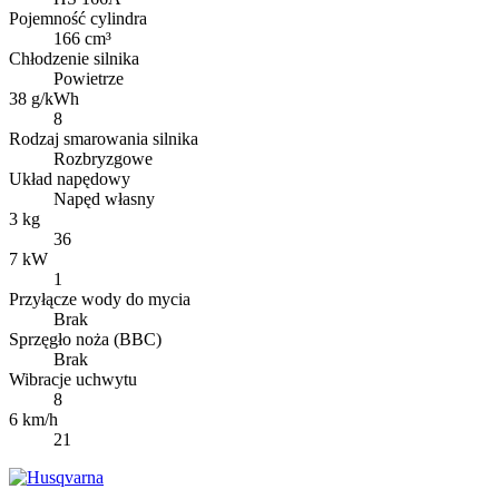
Pojemność cylindra
166 cm³
Chłodzenie silnika
Powietrze
38 g/kWh
8
Rodzaj smarowania silnika
Rozbryzgowe
Układ napędowy
Napęd własny
3 kg
36
7 kW
1
Przyłącze wody do mycia
Brak
Sprzęgło noża (BBC)
Brak
Wibracje uchwytu
8
6 km/h
21