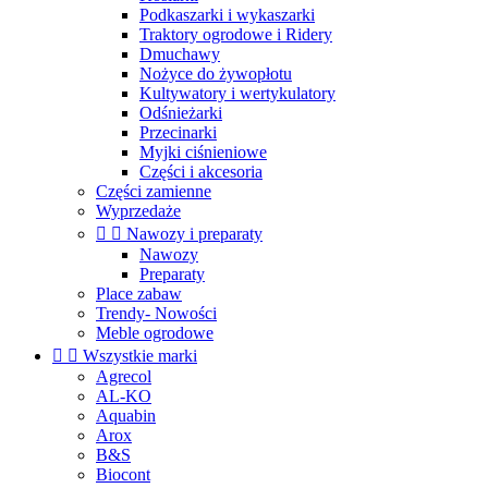
Podkaszarki i wykaszarki
Traktory ogrodowe i Ridery
Dmuchawy
Nożyce do żywopłotu
Kultywatory i wertykulatory
Odśnieżarki
Przecinarki
Myjki ciśnieniowe
Części i akcesoria
Części zamienne
Wyprzedaże


Nawozy i preparaty
Nawozy
Preparaty
Place zabaw
Trendy- Nowości
Meble ogrodowe


Wszystkie marki
Agrecol
AL-KO
Aquabin
Arox
B&S
Biocont