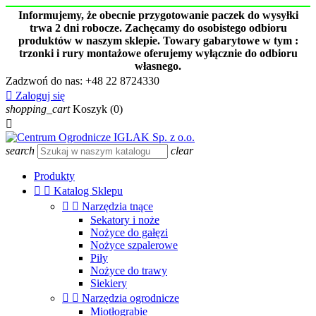
Informujemy, że obecnie przygotowanie paczek do wysyłki
trwa 2 dni robocze. Zachęcamy do osobistego odbioru
produktów w naszym sklepie. Towary gabarytowe w tym :
trzonki i rury montażowe oferujemy wyłącznie do odbioru
własnego.
Zadzwoń do nas:
+48 22 8724330

Zaloguj się
shopping_cart
Koszyk
(0)

search
clear
Produkty


Katalog Sklepu


Narzędzia tnące
Sekatory i noże
Nożyce do gałęzi
Nożyce szpalerowe
Piły
Nożyce do trawy
Siekiery


Narzędzia ogrodnicze
Miotłograbie