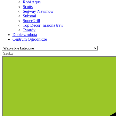
Robi Aqua
Scotts
Segway-Navimow
Substral
SuperGrill
Top Decor- nasiona traw
Twardy
Dobierz robota
Centrum Ogrodnicze