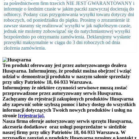
za pośrednictwem firm trzecich NIE JEST GWARANTOWANY i
informuje o średnim czasie w jakim paczki zazwyczaj docierają do
odbiorcy. Podany czas przygotowania wysyłki towaru dotyczy dni
roboczych, od poniedziałku do piątku. Prosimy o zrozumienie iż
zawsze staramy się realizować wysyłki w jak najkrótszym czasie,
jednak nie możemy zobowiązać się do natychmiastowej wysyłki
bezpośrednio po otrzymaniu zamówienia. Deklarujemy wysłanie
przesyłki maksymalnie w ciągu do 3 dni roboczych od dnia
złożenia zamówienia.
Ten produkt oferowany jest przez autoryzowanego dealera
Husqvarna. Informujemy, że produkt można obejrzeć i wziąć
udział w demonstracji produktu w naszym salonie sprzedaży
przy ulicy Patriotów 18, 04-933 Warszawa.
Informujemy że niektóre czynności serwisowe muszą zostać
przeprowadzone przez autoryzowany serwis Husqvarna.
Zachęcamy do rejestracji zakupionych produktów Husqvarna
aby zapewnić sobie szybszą pomoc i łatwy dostęp do wszystkich
informacji dotyczących Twoich nowych produktów i usług na
stronie
[rejestracja].
Nasza firma oferuje autoryzowany serwis sprzętu Husqvarna,
akcesoria dodatkowe oraz usługi posprzedażne w siedzibie
naszej firmy
przy ulicy Patriotów 18, 04-933 Warszawa.
W
przypadku zapytań o produkty Husqvarna prosimy o kontakt z