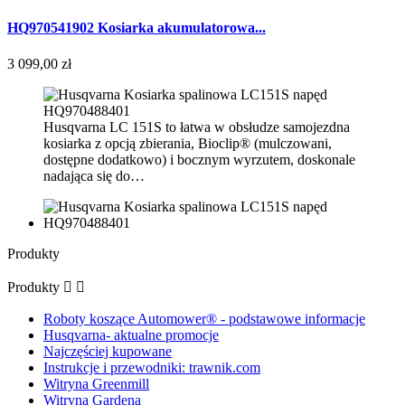
HQ970541902 Kosiarka akumulatorowa...
3 099,00 zł
Husqvarna LC 151S to łatwa w obsłudze samojezdna
kosiarka z opcją zbierania, Bioclip® (mulczowani,
dostępne dodatkowo) i bocznym wyrzutem, doskonale
nadająca się do…
Produkty
Produkty


Roboty koszące Automower® - podstawowe informacje
Husqvarna- aktualne promocje
Najczęściej kupowane
Instrukcje i przewodniki: trawnik.com
Witryna Greenmill
Witryna Gardena