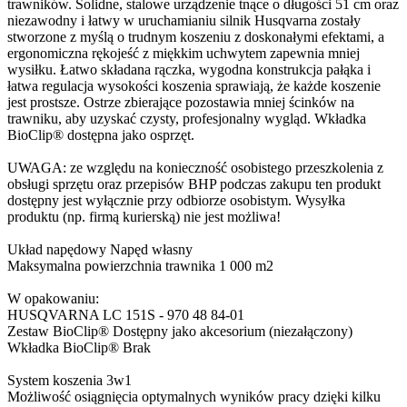
trawników. Solidne, stalowe urządzenie tnące o długości 51 cm oraz
niezawodny i łatwy w uruchamianiu silnik Husqvarna zostały
stworzone z myślą o trudnym koszeniu z doskonałymi efektami, a
ergonomiczna rękojeść z miękkim uchwytem zapewnia mniej
wysiłku. Łatwo składana rączka, wygodna konstrukcja pałąka i
łatwa regulacja wysokości koszenia sprawiają, że każde koszenie
jest prostsze. Ostrze zbierające pozostawia mniej ścinków na
trawniku, aby uzyskać czysty, profesjonalny wygląd. Wkładka
BioClip® dostępna jako osprzęt.
UWAGA: ze względu na konieczność osobistego przeszkolenia z
obsługi sprzętu oraz przepisów BHP podczas zakupu ten produkt
dostępny jest wyłącznie przy odbiorze osobistym. Wysyłka
produktu (np. firmą kurierską) nie jest możliwa!
Układ napędowy Napęd własny
Maksymalna powierzchnia trawnika 1 000 m2
W opakowaniu:
HUSQVARNA LC 151S - 970 48 84‑01
Zestaw BioClip® Dostępny jako akcesorium (niezałączony)
Wkładka BioClip® Brak
System koszenia 3w1
Możliwość osiągnięcia optymalnych wyników pracy dzięki kilku