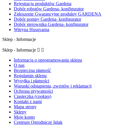
Rejestracja produktów Gardena
Dobór robotów Gardena- konfigurator
Zgłoszenie Gwarancyjne produkty GARDENA
Dobór pompy Gardena- konfigurator
Dobór sterownika Gardena- konfigurator
Witryna Husqvarna
Sklep - Informacje
Sklep - Informacje


Informacja o oprogramowaniu sklepu
O nas
Bezpieczna płatność
Regulamin sklepu
Wysyłka i płatności
Warunki odstąpienia, zwrotów i reklamacji
Ochrona prywatności
Ciasteczka (cookies)
Kontakt z nami
Mapa strony
Sklepy
Moje konto
Centrum Ogrodnicze Iglak