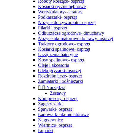
Roboty koszące- osprzęt
Kosiarki ręczne bębnowe
Wertykulatory- aeratory
Podkaszarki- osprzęt
Nożyce do żywopłotu- osprzęt
Pilarki i osprzęt
Odkurzacze ogrodowe- dmuchawy
Nożyce akumatorowe do trawy- osprzęt
Traktory ogrodowe- osprzęt
Kosiarki spalinowe- osprzęt
Urządzenia bateryjne
Kosy spalinowe- osprzęt
Oleje i akcesoria
Glebogryzarki- osprzęt
Rozdrabniacze- osprzęt
Zamiatarki i odśnieżarki


Narzędzia
Zestawy
Kompresory- osprzęt
Zagęszczarki
Spawarki- osprzęt
Ładowarki akumulatorowe
Nagrzewnice
Wiertnice- osprzęt
Łuparki