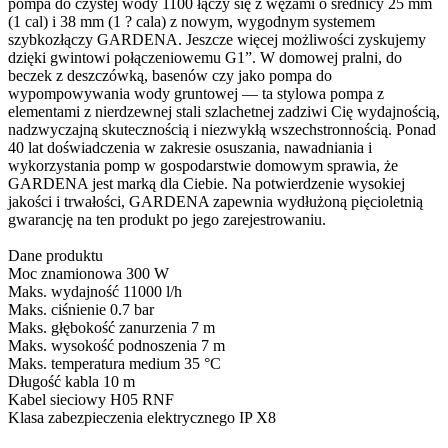
pompa do czystej wody 1100 łączy się z wężami o średnicy 25 mm
(1 cal) i 38 mm (1 ? cala) z nowym, wygodnym systemem
szybkozłączy GARDENA. Jeszcze więcej możliwości zyskujemy
dzięki gwintowi połączeniowemu G1”. W domowej pralni, do
beczek z deszczówką, basenów czy jako pompa do
wypompowywania wody gruntowej — ta stylowa pompa z
elementami z nierdzewnej stali szlachetnej zadziwi Cię wydajnością,
nadzwyczajną skutecznością i niezwykłą wszechstronnością. Ponad
40 lat doświadczenia w zakresie osuszania, nawadniania i
wykorzystania pomp w gospodarstwie domowym sprawia, że
GARDENA jest marką dla Ciebie. Na potwierdzenie wysokiej
jakości i trwałości, GARDENA zapewnia wydłużoną pięcioletnią
gwarancję na ten produkt po jego zarejestrowaniu.
Dane produktu
Moc znamionowa 300 W
Maks. wydajność 11000 l/h
Maks. ciśnienie 0.7 bar
Maks. głębokość zanurzenia 7 m
Maks. wysokość podnoszenia 7 m
Maks. temperatura medium 35 °C
Długość kabla 10 m
Kabel sieciowy H05 RNF
Klasa zabezpieczenia elektrycznego IP X8