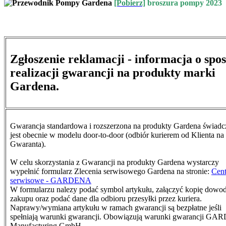
[Pobierz]
broszura pompy 2023
Zgłoszenie reklamacji - informacja o spo
realizacji gwarancji na produkty marki
Gardena.
Gwarancja standardowa i rozszerzona na produkty Gardena świad
jest obecnie w modelu door-to-door (odbiór kurierem od Klienta na
Gwaranta).
W celu skorzystania z Gwarancji na produkty Gardena wystarczy
wypełnić formularz Zlecenia serwisowego Gardena na stronie:
Cen
serwisowe - GARDENA
W formularzu nalezy podać symbol artykułu, załączyć kopię dowo
zakupu oraz podać dane dla odbioru przesyłki przez kuriera.
N
aprawy/wymiana artykułu w ramach gwarancji są bezpłatne jeśli
spełniają warunki gwarancji. Obowiązują warunki gwarancji G
Manufacturing GmbH.