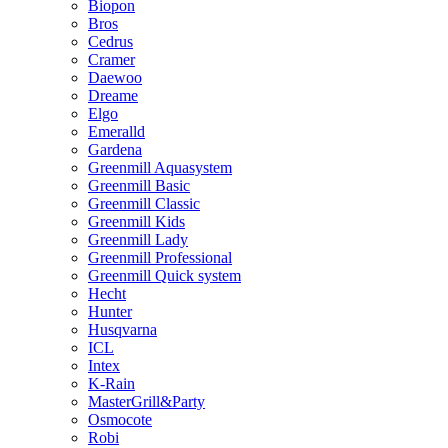
Biopon
Bros
Cedrus
Cramer
Daewoo
Dreame
Elgo
Emeralld
Gardena
Greenmill Aquasystem
Greenmill Basic
Greenmill Classic
Greenmill Kids
Greenmill Lady
Greenmill Professional
Greenmill Quick system
Hecht
Hunter
Husqvarna
ICL
Intex
K-Rain
MasterGrill&Party
Osmocote
Robi