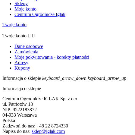
Sklepy
Moje konto
Centrum Ogrodnicze Iglak
Twoje konto
Twoje konto


Dane osobowe
Zamówienia
Moje pokwitowania - korekty płatności
Adresy
Kupony
Informacja o sklepie
keyboard_arrow_down
keyboard_arrow_up
Informacja o sklepie
Centrum Ogrodnicze IGLAK Sp. z o.o.
ul. Patriotów 18
NIP: 9522183872
04-933 Warszawa
Polska
Zadzwoń do nas:
+48 22 8724330
Napisz do nas:
sklep@iglak.com