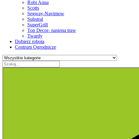
Robi Aqua
Scotts
Segway-Navimow
Substral
SuperGrill
Top Decor- nasiona traw
Twardy
Dobierz robota
Centrum Ogrodnicze