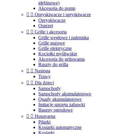
głębinowe)
Akcesoria do pomp


Opryskiwacze i spryskiwacze
Opryskiwacze
Osprzęt


Grille i akcesoria
Grille węglowe i paleniska
Grille gazowe
Grille elektryczne
Kociołki myśliwskie
Akcesoria do grilowania
Ruszty do grilla


Nasiona
Trawy


Dla dzieci
Samochody
Samochody akumulatorowe
Quady akumulatorowe
Imitacje sprzętu zabawki
Baseny ogrodowe


Husqvarna
Pilarki
Kosiarki automatyczne
Kosiarki