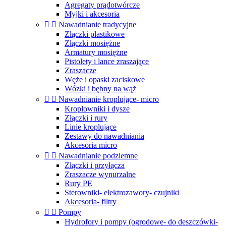
Agregaty prądotwórcze
Myjki i akcesoria


Nawadnianie tradycyjne
Złączki plastikowe
Złączki mosiężne
Armatury mosiężne
Pistolety i lance zraszające
Zraszacze
Węże i opaski zaciskowe
Wózki i bębny na wąż


Nawadnianie kroplujące- micro
Kroplowniki i dysze
Złączki i rury
Linie kroplujące
Zestawy do nawadniania
Akcesoria micro


Nawadnianie podziemne
Złączki i przyłącza
Zraszacze wynurzalne
Rury PE
Sterowniki- elektrozawory- czujniki
Akcesoria- filtry


Pompy
Hydrofory i pompy (ogrodowe- do deszczówki-