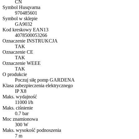
CN
Symbol Husqvarna
970485601
Symbol w sklepie
GA9032
Kod kreskowy EAN13
4078500053266
Oznaczenie INSTRUKCJA
TAK
Oznaczenie CE
TAK
Oznaczenie WEEE
TAK
O produkcie
Poczuj siłę pomp GARDENA
Klasa zabezpieczenia elektrycznego
IP X8
Maks. wydajność
11000 l/h
Maks. ciśnienie
0.7 bar
Moc znamionowa
300 W
Maks. wysokość podnoszenia
7 m