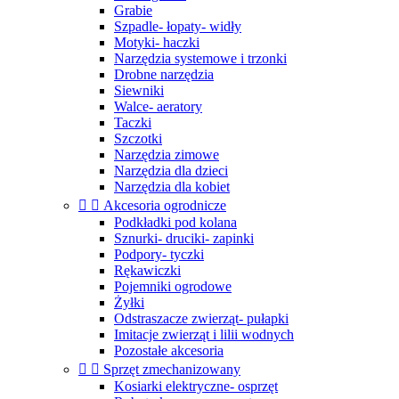
Grabie
Szpadle- łopaty- widły
Motyki- haczki
Narzędzia systemowe i trzonki
Drobne narzędzia
Siewniki
Walce- aeratory
Taczki
Szczotki
Narzędzia zimowe
Narzędzia dla dzieci
Narzędzia dla kobiet


Akcesoria ogrodnicze
Podkładki pod kolana
Sznurki- druciki- zapinki
Podpory- tyczki
Rękawiczki
Pojemniki ogrodowe
Żyłki
Odstraszacze zwierząt- pułapki
Imitacje zwierząt i lilii wodnych
Pozostałe akcesoria


Sprzęt zmechanizowany
Kosiarki elektryczne- osprzęt