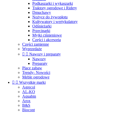
Podkaszarki i wykaszarki
Traktory ogrodowe i Ridery
Dmuchawy
Nożyce do żywopłotu
Kultywatory i wertykulatory
Odśnieżarki
Przecinarki
Myjki ciśnieniowe
Części i akcesoria
Części zamienne
Wyprzedaże


Nawozy i preparaty
Nawozy
Preparaty
Place zabaw
Trendy- Nowości
Meble ogrodowe


Wszystkie marki
Agrecol
AL-KO
Aquabin
Arox
B&S
Biocont