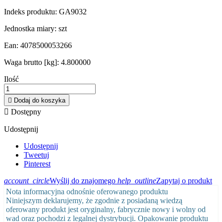
Indeks produktu:
GA9032
Jednostka miary:
szt
Ean:
4078500053266
Waga brutto [kg]:
4.800000
Ilość

Dodaj do koszyka

Dostępny
Udostępnij
Udostępnij
Tweetuj
Pinterest
account_circle
Wyślij do znajomego
help_outline
Zapytaj o produkt
Nota informacyjna odnośnie oferowanego produktu
Niniejszym deklarujemy, że zgodnie z posiadaną wiedzą
oferowany produkt jest oryginalny, fabrycznie nowy i wolny od
wad oraz pochodzi z legalnej dystrybucji. Opakowanie produktu