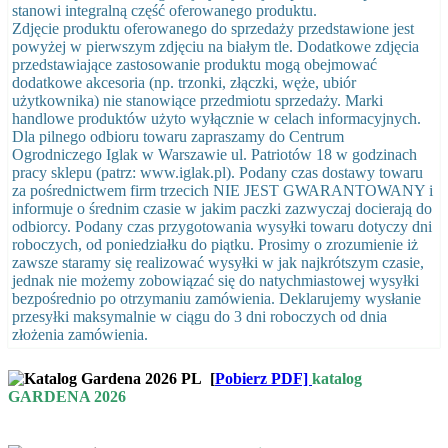
stanowi integralną część oferowanego produktu.
Zdjęcie produktu oferowanego do sprzedaży przedstawione jest
powyżej w pierwszym zdjęciu na białym tle. Dodatkowe zdjęcia
przedstawiające zastosowanie produktu mogą obejmować
dodatkowe akcesoria (np. trzonki, złączki, węże, ubiór
użytkownika) nie stanowiące przedmiotu sprzedaży. Marki
handlowe produktów użyto wyłącznie w celach informacyjnych.
Dla pilnego odbioru towaru zapraszamy do Centrum
Ogrodniczego Iglak w Warszawie ul. Patriotów 18 w godzinach
pracy sklepu (patrz: www.iglak.pl). Podany czas dostawy towaru
za pośrednictwem firm trzecich NIE JEST GWARANTOWANY i
informuje o średnim czasie w jakim paczki zazwyczaj docierają do
odbiorcy. Podany czas przygotowania wysyłki towaru dotyczy dni
roboczych, od poniedziałku do piątku. Prosimy o zrozumienie iż
zawsze staramy się realizować wysyłki w jak najkrótszym czasie,
jednak nie możemy zobowiązać się do natychmiastowej wysyłki
bezpośrednio po otrzymaniu zamówienia. Deklarujemy wysłanie
przesyłki maksymalnie w ciągu do 3 dni roboczych od dnia
złożenia zamówienia.
[
Pobierz PDF]
katalog
GARDENA 2026