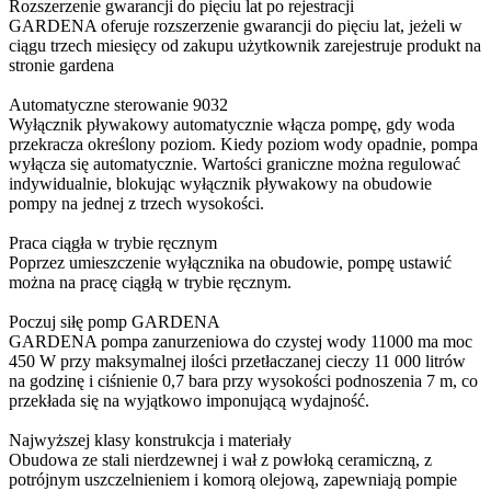
Rozszerzenie gwarancji do pięciu lat po rejestracji
GARDENA oferuje rozszerzenie gwarancji do pięciu lat, jeżeli w
ciągu trzech miesięcy od zakupu użytkownik zarejestruje produkt na
stronie gardena
Automatyczne sterowanie 9032
Wyłącznik pływakowy automatycznie włącza pompę, gdy woda
przekracza określony poziom. Kiedy poziom wody opadnie, pompa
wyłącza się automatycznie. Wartości graniczne można regulować
indywidualnie, blokując wyłącznik pływakowy na obudowie
pompy na jednej z trzech wysokości.
Praca ciągła w trybie ręcznym
Poprzez umieszczenie wyłącznika na obudowie, pompę ustawić
można na pracę ciągłą w trybie ręcznym.
Poczuj siłę pomp GARDENA
GARDENA pompa zanurzeniowa do czystej wody 11000 ma moc
450 W przy maksymalnej ilości przetłaczanej cieczy 11 000 litrów
na godzinę i ciśnienie 0,7 bara przy wysokości podnoszenia 7 m, co
przekłada się na wyjątkowo imponującą wydajność.
Najwyższej klasy konstrukcja i materiały
Obudowa ze stali nierdzewnej i wał z powłoką ceramiczną, z
potrójnym uszczelnieniem i komorą olejową, zapewniają pompie