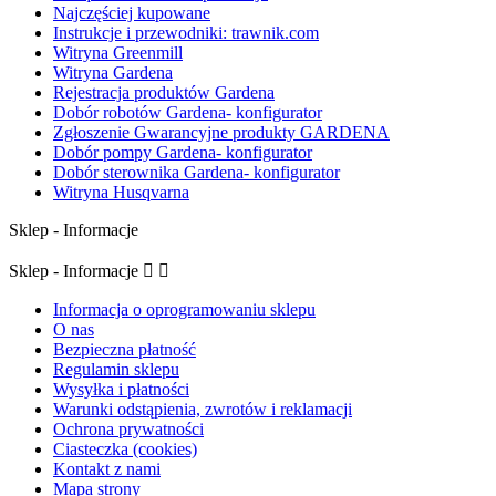
Najczęściej kupowane
Instrukcje i przewodniki: trawnik.com
Witryna Greenmill
Witryna Gardena
Rejestracja produktów Gardena
Dobór robotów Gardena- konfigurator
Zgłoszenie Gwarancyjne produkty GARDENA
Dobór pompy Gardena- konfigurator
Dobór sterownika Gardena- konfigurator
Witryna Husqvarna
Sklep - Informacje
Sklep - Informacje


Informacja o oprogramowaniu sklepu
O nas
Bezpieczna płatność
Regulamin sklepu
Wysyłka i płatności
Warunki odstąpienia, zwrotów i reklamacji
Ochrona prywatności
Ciasteczka (cookies)
Kontakt z nami
Mapa strony