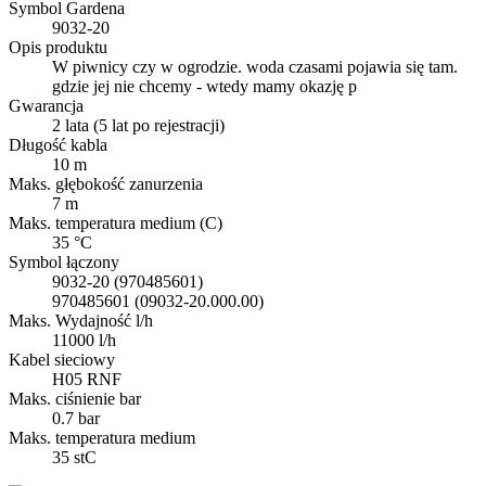
Symbol Gardena
9032-20
Opis produktu
W piwnicy czy w ogrodzie. woda czasami pojawia się tam.
gdzie jej nie chcemy - wtedy mamy okazję p
Gwarancja
2 lata (5 lat po rejestracji)
Długość kabla
10 m
Maks. głębokość zanurzenia
7 m
Maks. temperatura medium (C)
35 °C
Symbol łączony
9032-20 (970485601)
970485601 (09032-20.000.00)
Maks. Wydajność l/h
11000 l/h
Kabel sieciowy
H05 RNF
Maks. ciśnienie bar
0.7 bar
Maks. temperatura medium
35 stC