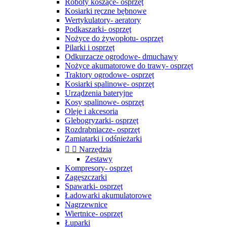
Roboty koszące- osprzęt
Kosiarki ręczne bębnowe
Wertykulatory- aeratory
Podkaszarki- osprzęt
Nożyce do żywopłotu- osprzęt
Pilarki i osprzęt
Odkurzacze ogrodowe- dmuchawy
Nożyce akumatorowe do trawy- osprzęt
Traktory ogrodowe- osprzęt
Kosiarki spalinowe- osprzęt
Urządzenia bateryjne
Kosy spalinowe- osprzęt
Oleje i akcesoria
Glebogryzarki- osprzęt
Rozdrabniacze- osprzęt
Zamiatarki i odśnieżarki


Narzędzia
Zestawy
Kompresory- osprzęt
Zagęszczarki
Spawarki- osprzęt
Ładowarki akumulatorowe
Nagrzewnice
Wiertnice- osprzęt
Łuparki