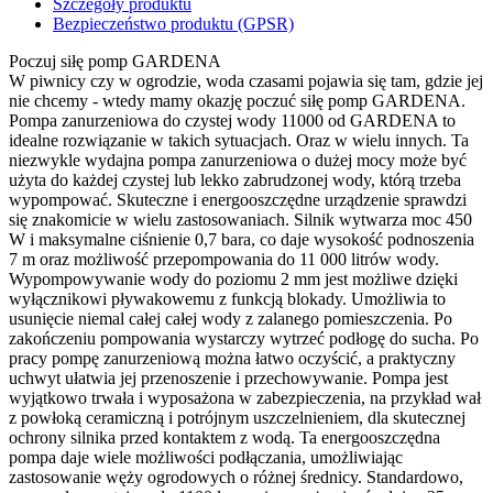
Szczegóły produktu
Bezpieczeństwo produktu (GPSR)
Poczuj siłę pomp GARDENA
W piwnicy czy w ogrodzie, woda czasami pojawia się tam, gdzie jej
nie chcemy - wtedy mamy okazję poczuć siłę pomp GARDENA.
Pompa zanurzeniowa do czystej wody 11000 od GARDENA to
idealne rozwiązanie w takich sytuacjach. Oraz w wielu innych. Ta
niezwykle wydajna pompa zanurzeniowa o dużej mocy może być
użyta do każdej czystej lub lekko zabrudzonej wody, którą trzeba
wypompować. Skuteczne i energooszczędne urządzenie sprawdzi
się znakomicie w wielu zastosowaniach. Silnik wytwarza moc 450
W i maksymalne ciśnienie 0,7 bara, co daje wysokość podnoszenia
7 m oraz możliwość przepompowania do 11 000 litrów wody.
Wypompowywanie wody do poziomu 2 mm jest możliwe dzięki
wyłącznikowi pływakowemu z funkcją blokady. Umożliwia to
usunięcie niemal całej całej wody z zalanego pomieszczenia. Po
zakończeniu pompowania wystarczy wytrzeć podłogę do sucha. Po
pracy pompę zanurzeniową można łatwo oczyścić, a praktyczny
uchwyt ułatwia jej przenoszenie i przechowywanie. Pompa jest
wyjątkowo trwała i wyposażona w zabezpieczenia, na przykład wał
z powłoką ceramiczną i potrójnym uszczelnieniem, dla skutecznej
ochrony silnika przed kontaktem z wodą. Ta energooszczędna
pompa daje wiele możliwości podłączania, umożliwiając
zastosowanie węży ogrodowych o różnej średnicy. Standardowo,