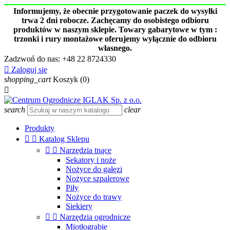
Informujemy, że obecnie przygotowanie paczek do wysyłki
trwa 2 dni robocze. Zachęcamy do osobistego odbioru
produktów w naszym sklepie. Towary gabarytowe w tym :
trzonki i rury montażowe oferujemy wyłącznie do odbioru
własnego.
Zadzwoń do nas:
+48 22 8724330

Zaloguj się
shopping_cart
Koszyk
(0)

search
clear
Produkty


Katalog Sklepu


Narzędzia tnące
Sekatory i noże
Nożyce do gałęzi
Nożyce szpalerowe
Piły
Nożyce do trawy
Siekiery


Narzędzia ogrodnicze
Miotłograbie