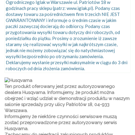
Ogrodniczego Iglak w Warszawie ul. Patriotów 18 w
godzinach pracy sklepu (patrz: www.iglak.pl). Podany czas
dostawy towaru za pośrednictwem firm trzecich NIE JEST
GWARANTOWANY i informuje o średnim czasie w jakim
paczki zazwyczaj docierają do odbiorcy. Podany czas
przygotowania wysyłki towaru dotyczy dni roboczych, od
poniedziałku do piątku. Prosimy o zrozumienie iż zawsze
staramy się realizować wysyłki w jak najkrótszym czasie,
jednak nie możemy zobowiązać się do natychmiastowej
wysyłki bezpośrednio po otrzymaniu zamówienia.
Deklarujemy wysłanie przesyłki maksymalnie w ciągu do 3 dni
roboczych od dnia złożenia zamówienia.
Ten produkt oferowany jest przez autoryzowanego
dealera Husqvarna. Informujemy, że produkt można
obejrzeć i wziąć udział w demonstracji produktu w naszym
salonie sprzedaży przy ulicy Patriotów 18, 04-933
Warszawa.
Informujemy że niektóre czynności serwisowe muszą
zostać przeprowadzone przez autoryzowany serwis
Husqvarna.
Zachęcamy do rejestracji zakupionych produktów