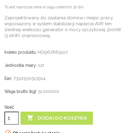
To jest najniższa cena w ciągu ostatnich 30 dni
Zaprojektowany do zasilania domów i miejsc pracy,
wyposażony w system stabilizacji napięcia AVR ten
średniej wielkości generator o mocy szczytowej 3000W
(3.0kW) znamionowej…
HQ967665107
Indeks produktu:
szt
Jednostka miary:
7392930513914
Ean:
51.000000
Waga brutto [kg]:
Ilość

DODAJ DO KOSZYKA
Obecnie brak na stanie