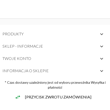

PRODUKTY

SKLEP - INFORMACJE

TWOJE KONTO
keyboard_arrow_down
INFORMACJA O SKLEPIE
* Czas dostawy uzależniony jest od wyboru przewoźnika
Wysyłka i
płatności
[PRZYCISK ZWROTU ZAMÓWIENIA]