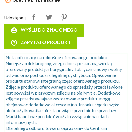

Udostępnij
account_circle
WYŚLIJ DO ZNAJOMEGO
help_outline
ZAPYTAJ O PRODUKT
Nota informacyjna odnośnie oferowanego produktu
Niniejszym deklarujemy, że zgodnie z posiadaną wiedzą
oferowany produkt jest oryginalny, fabrycznie nowy i wolny
od wad oraz pochodzi z legalnej dystrybucji. Opakowanie
produktu stanowi integralną część oferowanego produktu.
Zdjęcie produktu oferowanego do sprzedaży przedstawione
jest powyżej w pierwszym zdjęciu na białym tle. Dodatkowe
zdjęcia przedstawiające zastosowanie produktu mogą
obejmować dodatkowe akcesoria (np. trzonki, złączki, węże,
ubiór użytkownika) nie stanowiące przedmiotu sprzedaży.
Marki handlowe produktów użyto wyłącznie w celach
informacyjnych.
Dla pilnego odbioru towaru zapraszamy do Centrum