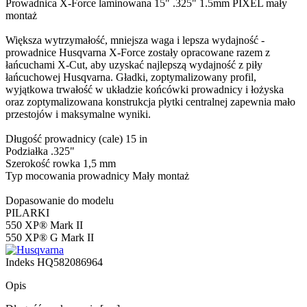
Prowadnica X-Force laminowana 15" .325" 1.5mm PIXEL mały
montaż
Większa wytrzymałość, mniejsza waga i lepsza wydajność -
prowadnice Husqvarna X-Force zostały opracowane razem z
łańcuchami X-Cut, aby uzyskać najlepszą wydajność z piły
łańcuchowej Husqvarna. Gładki, zoptymalizowany profil,
wyjątkowa trwałość w układzie końcówki prowadnicy i łożyska
oraz zoptymalizowana konstrukcja płytki centralnej zapewnia mało
przestojów i maksymalne wyniki.
Długość prowadnicy (cale) 15 in
Podziałka .325"
Szerokość rowka 1,5 mm
Typ mocowania prowadnicy Mały montaż
Dopasowanie do modelu
PILARKI
550 XP® Mark II
550 XP® G Mark II
Indeks
HQ582086964
Opis