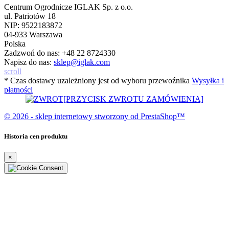
Centrum Ogrodnicze IGLAK Sp. z o.o.
ul. Patriotów 18
NIP: 9522183872
04-933 Warszawa
Polska
Zadzwoń do nas:
+48 22 8724330
Napisz do nas:
sklep@iglak.com
scroll
* Czas dostawy uzależniony jest od wyboru przewoźnika
Wysyłka i
płatności
[PRZYCISK ZWROTU ZAMÓWIENIA]
© 2026 - sklep internetowy stworzony od PrestaShop™
Historia cen produktu
×