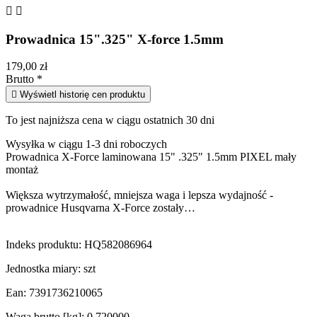


Prowadnica 15".325" X-force 1.5mm
179,00 zł
Brutto
*

Wyświetl historię cen produktu
To jest najniższa cena w ciągu ostatnich 30 dni
Wysyłka w ciągu 1-3 dni roboczych
Prowadnica X-Force laminowana 15" .325" 1.5mm PIXEL mały
montaż
Większa wytrzymałość, mniejsza waga i lepsza wydajność -
prowadnice Husqvarna X-Force zostały…
Indeks produktu:
HQ582086964
Jednostka miary:
szt
Ean:
7391736210065
Waga brutto [kg]:
0.720000