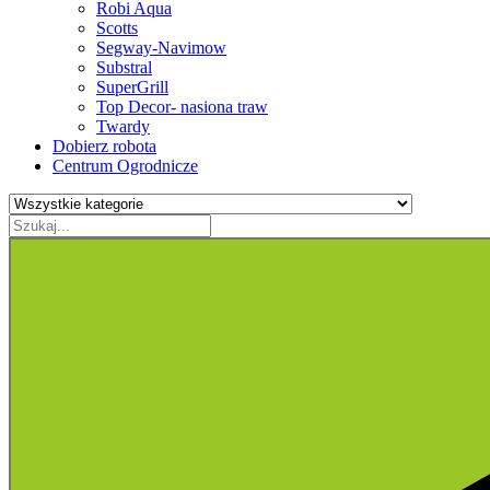
Robi Aqua
Scotts
Segway-Navimow
Substral
SuperGrill
Top Decor- nasiona traw
Twardy
Dobierz robota
Centrum Ogrodnicze