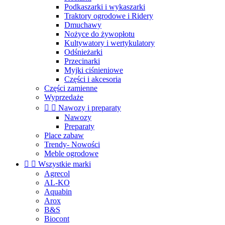
Podkaszarki i wykaszarki
Traktory ogrodowe i Ridery
Dmuchawy
Nożyce do żywopłotu
Kultywatory i wertykulatory
Odśnieżarki
Przecinarki
Myjki ciśnieniowe
Części i akcesoria
Części zamienne
Wyprzedaże


Nawozy i preparaty
Nawozy
Preparaty
Place zabaw
Trendy- Nowości
Meble ogrodowe


Wszystkie marki
Agrecol
AL-KO
Aquabin
Arox
B&S
Biocont