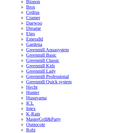
Biopon
Bros
Cedrus
Cramer
Daewoo
Dreame
Elgo
Emeralld
Gardena
Greenmill Aquasystem
Greenmill Basic
Greenmill Classic
Greenmill Kids
Greenmill Lady
Greenmill Professional
Greenmill Quick system
Hecht
Hunter
Husqvarna
ICL
Intex
K-Rain
MasterGrill&Party
Osmocote
Robi