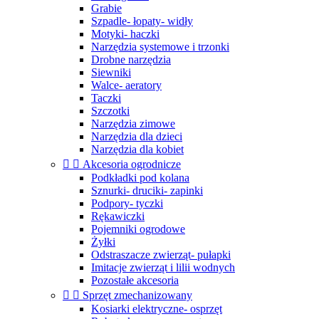
Grabie
Szpadle- łopaty- widły
Motyki- haczki
Narzędzia systemowe i trzonki
Drobne narzędzia
Siewniki
Walce- aeratory
Taczki
Szczotki
Narzędzia zimowe
Narzędzia dla dzieci
Narzędzia dla kobiet


Akcesoria ogrodnicze
Podkładki pod kolana
Sznurki- druciki- zapinki
Podpory- tyczki
Rękawiczki
Pojemniki ogrodowe
Żyłki
Odstraszacze zwierząt- pułapki
Imitacje zwierząt i lilii wodnych
Pozostałe akcesoria


Sprzęt zmechanizowany
Kosiarki elektryczne- osprzęt