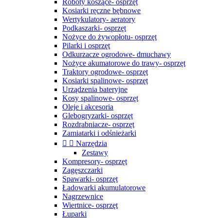
Roboty koszące- osprzęt
Kosiarki ręczne bębnowe
Wertykulatory- aeratory
Podkaszarki- osprzęt
Nożyce do żywopłotu- osprzęt
Pilarki i osprzęt
Odkurzacze ogrodowe- dmuchawy
Nożyce akumatorowe do trawy- osprzęt
Traktory ogrodowe- osprzęt
Kosiarki spalinowe- osprzęt
Urządzenia bateryjne
Kosy spalinowe- osprzęt
Oleje i akcesoria
Glebogryzarki- osprzęt
Rozdrabniacze- osprzęt
Zamiatarki i odśnieżarki


Narzędzia
Zestawy
Kompresory- osprzęt
Zagęszczarki
Spawarki- osprzęt
Ładowarki akumulatorowe
Nagrzewnice
Wiertnice- osprzęt
Łuparki