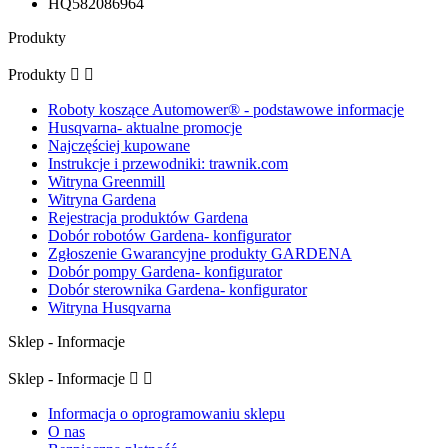
Produkty
Produkty


Roboty koszące Automower® - podstawowe informacje
Husqvarna- aktualne promocje
Najczęściej kupowane
Instrukcje i przewodniki: trawnik.com
Witryna Greenmill
Witryna Gardena
Rejestracja produktów Gardena
Dobór robotów Gardena- konfigurator
Zgłoszenie Gwarancyjne produkty GARDENA
Dobór pompy Gardena- konfigurator
Dobór sterownika Gardena- konfigurator
Witryna Husqvarna
Sklep - Informacje
Sklep - Informacje


Informacja o oprogramowaniu sklepu
O nas