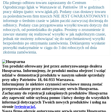
Dla pilnego odbioru towaru zapraszamy do Centrum
Ogrodniczego Iglak w Warszawie ul. Patriotów 18 w godzinach
pracy sklepu (patrz: www.iglak.pl). Podany czas dostawy towaru
za pośrednictwem firm trzecich NIE JEST GWARANTOWANY i
informuje o średnim czasie w jakim paczki zazwyczaj docierają do
odbiorcy. Podany czas przygotowania wysyłki towaru dotyczy dni
roboczych, od poniedziałku do piątku. Prosimy o zrozumienie iż
zawsze staramy się realizować wysyłki w jak najkrótszym czasie,
jednak nie możemy zobowiązać się do natychmiastowej wysyłki
bezpośrednio po otrzymaniu zamówienia. Deklarujemy wysłanie
przesyłki maksymalnie w ciągu do 3 dni roboczych od dnia
złożenia zamówienia.
Ten produkt oferowany jest przez autoryzowanego dealera
Husqvarna. Informujemy, że produkt można obejrzeć i wziąć
udział w demonstracji produktu w naszym salonie sprzedaży
przy ulicy Patriotów 18, 04-933 Warszawa.
Informujemy że niektóre czynności serwisowe muszą zostać
przeprowadzone przez autoryzowany serwis Husqvarna.
Zachęcamy do rejestracji zakupionych produktów Husqvarna
aby zapewnić sobie szybszą pomoc i łatwy dostęp do wszystkich
informacji dotyczących Twoich nowych produktów i usług na
stronie
[rejestracja].
Nasza firma oferuje autoryzowany serwis sprzętu Husqvarna,