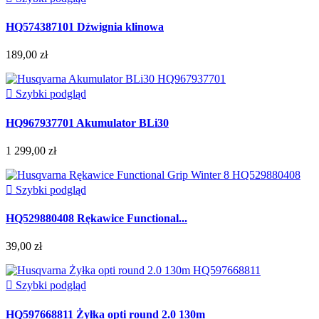
HQ574387101 Dźwignia klinowa
189,00 zł

Szybki podgląd
HQ967937701 Akumulator BLi30
1 299,00 zł

Szybki podgląd
HQ529880408 Rękawice Functional...
39,00 zł

Szybki podgląd
HQ597668811 Żyłka opti round 2.0 130m