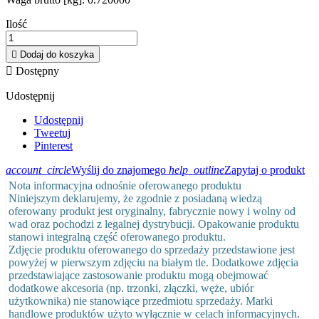
Ilość

Dodaj do koszyka

Dostępny
Udostępnij
Udostępnij
Tweetuj
Pinterest
account_circle
Wyślij do znajomego
help_outline
Zapytaj o produkt
Nota informacyjna odnośnie oferowanego produktu
Niniejszym deklarujemy, że zgodnie z posiadaną wiedzą
oferowany produkt jest oryginalny, fabrycznie nowy i wolny od
wad oraz pochodzi z legalnej dystrybucji. Opakowanie produktu
stanowi integralną część oferowanego produktu.
Zdjęcie produktu oferowanego do sprzedaży przedstawione jest
powyżej w pierwszym zdjęciu na białym tle. Dodatkowe zdjęcia
przedstawiające zastosowanie produktu mogą obejmować
dodatkowe akcesoria (np. trzonki, złączki, węże, ubiór
użytkownika) nie stanowiące przedmiotu sprzedaży. Marki
handlowe produktów użyto wyłącznie w celach informacyjnych.