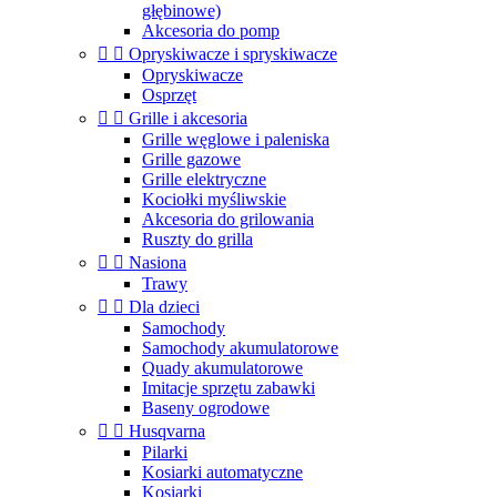
głębinowe)
Akcesoria do pomp


Opryskiwacze i spryskiwacze
Opryskiwacze
Osprzęt


Grille i akcesoria
Grille węglowe i paleniska
Grille gazowe
Grille elektryczne
Kociołki myśliwskie
Akcesoria do grilowania
Ruszty do grilla


Nasiona
Trawy


Dla dzieci
Samochody
Samochody akumulatorowe
Quady akumulatorowe
Imitacje sprzętu zabawki
Baseny ogrodowe


Husqvarna
Pilarki
Kosiarki automatyczne
Kosiarki