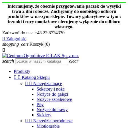
Informujemy, że obecnie przygotowanie paczek do wysyłki
trwa 2 dni robocze. Zachęcamy do osobistego odbioru
produktów w naszym sklepie. Towary gabarytowe w tym :
trzonki i rury montażowe oferujemy wyłącznie do odbioru
własnego.
Zadzwoń do nas:
+48 22 8724330

Zaloguj się
shopping_cart
Koszyk
(0)

search
clear
Produkty


Katalog Sklepu


Narzędzia tnące
Sekatory i noże
Nożyce do gałęzi
Nożyce szpalerowe
Piły
Nożyce do trawy
Siekiery


Narzędzia ogrodnicze
Miotłograbie