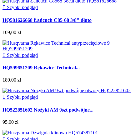

Szybki podgląd
HQ581626668 Łańcuch C85-68 3/8" dłuto
109,00 zł

Szybki podgląd
HQ599651209 Rękawice Technical...
189,00 zł

Szybki podgląd
HQ522851602 Nożyki AM 9szt podwójne...
95,00 zł

Szybki podgląd