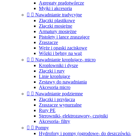
Agregaty prądotwórcze
Myjki i akcesoria


Nawadnianie tradycyjne
Złączki plastikowe
Złączki mosiężne
Armatury mosiężne
Pistolety i lance zraszające
Zraszacze
Węże i opaski zaciskowe
Wózki i bębny na wąż


Nawadnianie kroplujące- micro
Kroplowniki i dysze
Złączki i rury
Linie kroplujące
Zestawy do nawadniania
Akcesoria micro


Nawadnianie podziemne
Złączki i przyłącza
Zraszacze wynurzalne
Rury PE
Sterowniki- elektrozawory- czujniki
Akcesoria- filtry


Pompy
Hydrofory i pompy (ogrodowe- do deszczówki-