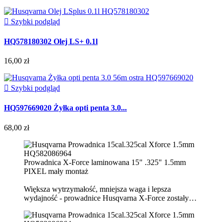

Szybki podgląd
HQ578180302 Olej LS+ 0.1l
16,00 zł

Szybki podgląd
HQ597669020 Żyłka opti penta 3.0...
68,00 zł
Prowadnica X-Force laminowana 15" .325" 1.5mm
PIXEL mały montaż
Większa wytrzymałość, mniejsza waga i lepsza
wydajność - prowadnice Husqvarna X-Force zostały…