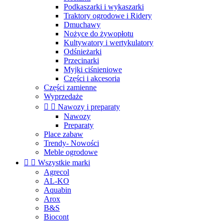
Podkaszarki i wykaszarki
Traktory ogrodowe i Ridery
Dmuchawy
Nożyce do żywopłotu
Kultywatory i wertykulatory
Odśnieżarki
Przecinarki
Myjki ciśnieniowe
Części i akcesoria
Części zamienne
Wyprzedaże


Nawozy i preparaty
Nawozy
Preparaty
Place zabaw
Trendy- Nowości
Meble ogrodowe


Wszystkie marki
Agrecol
AL-KO
Aquabin
Arox
B&S
Biocont