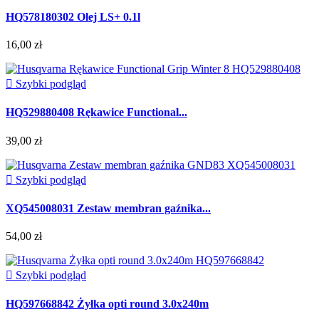
HQ578180302 Olej LS+ 0.1l
16,00 zł

Szybki podgląd
HQ529880408 Rękawice Functional...
39,00 zł

Szybki podgląd
XQ545008031 Zestaw membran gaźnika...
54,00 zł

Szybki podgląd
HQ597668842 Żyłka opti round 3.0x240m