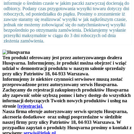
informuje o średnim czasie w jakim paczki zazwyczaj docierają do
odbiorcy. Podany czas przygotowania wysyłki towaru dotyczy dni
roboczych, od poniedziałku do piątku. Prosimy o zrozumienie iż
zawsze staramy się realizować wysyłki w jak najkrótszym czasie,
jednak nie możemy zobowiązać się do natychmiastowej wysyłki
bezpośrednio po otrzymaniu zamówienia. Deklarujemy wysłanie
przesyłki maksymalnie w ciągu do 3 dni roboczych od dnia
złożenia zamówienia.
Ten produkt oferowany jest przez autoryzowanego dealera
Husqvarna. Informujemy, że produkt można obejrzeć i wziąć
udział w demonstracji produktu w naszym salonie sprzedaży
przy ulicy Patriotów 18, 04-933 Warszawa.
Informujemy że niektóre czynności serwisowe muszą zostać
przeprowadzone przez autoryzowany serwis Husqvarna.
Zachęcamy do rejestracji zakupionych produktów Husqvarna
aby zapewnić sobie szybszą pomoc i łatwy dostęp do wszystkich
informacji dotyczących Twoich nowych produktów i usług na
stronie
[rejestracja].
Nasza firma oferuje autoryzowany serwis sprzętu Husqvarna,
akcesoria dodatkowe oraz usługi posprzedażne w siedzibie
naszej firmy
przy ulicy Patriotów 18, 04-933 Warszawa.
W
przypadku zapytań o produkty Husqvarna prosimy o kontakt z
serwisem:
serwis@iglak.pl