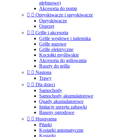
głębinowe)
Akcesoria do pomp


Opryskiwacze i spryskiwacze
Opryskiwacze
Osprzęt


Grille i akcesoria
Grille węglowe i paleniska
Grille gazowe
Grille elektryczne
Kociołki myśliwskie
Akcesoria do grilowania
Ruszty do grilla


Nasiona
Trawy


Dla dzieci
Samochody
Samochody akumulatorowe
Quady akumulatorowe
Imitacje sprzętu zabawki
Baseny ogrodowe


Husqvarna
Pilarki
Kosiarki automatyczne
Kosiarki