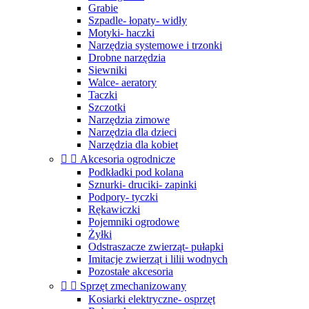
Grabie
Szpadle- łopaty- widły
Motyki- haczki
Narzędzia systemowe i trzonki
Drobne narzędzia
Siewniki
Walce- aeratory
Taczki
Szczotki
Narzędzia zimowe
Narzędzia dla dzieci
Narzędzia dla kobiet


Akcesoria ogrodnicze
Podkładki pod kolana
Sznurki- druciki- zapinki
Podpory- tyczki
Rękawiczki
Pojemniki ogrodowe
Żyłki
Odstraszacze zwierząt- pułapki
Imitacje zwierząt i lilii wodnych
Pozostałe akcesoria


Sprzęt zmechanizowany
Kosiarki elektryczne- osprzęt