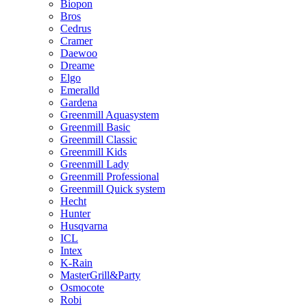
Biopon
Bros
Cedrus
Cramer
Daewoo
Dreame
Elgo
Emeralld
Gardena
Greenmill Aquasystem
Greenmill Basic
Greenmill Classic
Greenmill Kids
Greenmill Lady
Greenmill Professional
Greenmill Quick system
Hecht
Hunter
Husqvarna
ICL
Intex
K-Rain
MasterGrill&Party
Osmocote
Robi