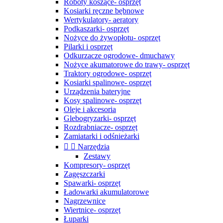
Roboty koszące- osprzęt
Kosiarki ręczne bębnowe
Wertykulatory- aeratory
Podkaszarki- osprzęt
Nożyce do żywopłotu- osprzęt
Pilarki i osprzęt
Odkurzacze ogrodowe- dmuchawy
Nożyce akumatorowe do trawy- osprzęt
Traktory ogrodowe- osprzęt
Kosiarki spalinowe- osprzęt
Urządzenia bateryjne
Kosy spalinowe- osprzęt
Oleje i akcesoria
Glebogryzarki- osprzęt
Rozdrabniacze- osprzęt
Zamiatarki i odśnieżarki


Narzędzia
Zestawy
Kompresory- osprzęt
Zagęszczarki
Spawarki- osprzęt
Ładowarki akumulatorowe
Nagrzewnice
Wiertnice- osprzęt
Łuparki