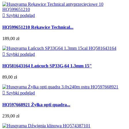

Szybki podgląd
HQ599651210 Rękawice Technical...
189,00 zł

Szybki podgląd
HQ581643164 Łańcuch SP33G-64 1.3mm 15"
89,00 zł

Szybki podgląd
HQ597668921 Żyłka opti quadra...
239,00 zł