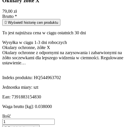
Okulary żółte X
79,00 zł
Brutto
*

Wyświetl historię cen produktu
To jest najniższa cena w ciągu ostatnich 30 dni
Wysyłka w ciągu 1-3 dni roboczych
Okulary ochronne, żółte X
Okulary ochronne z odpornymi na zarysowania i zabarwionymi na
żółto soczewkami dla lepszego widzenia w ciemności. Regulowane
ustawienie…
Indeks produktu:
HQ544963702
Jednostka miary:
szt
Ean:
7391883154830
Waga brutto [kg]:
0.038000
Ilość