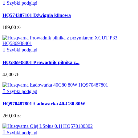

Szybki podgląd
HQ574387101 Dźwignia klinowa
189,00 zł

Szybki podgląd
HQ586938401 Prowadnik pilnika z...
42,00 zł

Szybki podgląd
HQ970487801 Ładowarka 40-C80 80W
269,00 zł

Szybki podgląd