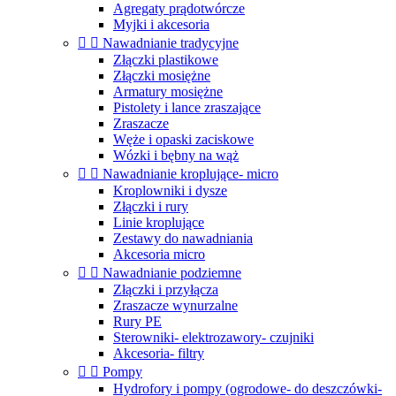
Agregaty prądotwórcze
Myjki i akcesoria


Nawadnianie tradycyjne
Złączki plastikowe
Złączki mosiężne
Armatury mosiężne
Pistolety i lance zraszające
Zraszacze
Węże i opaski zaciskowe
Wózki i bębny na wąż


Nawadnianie kroplujące- micro
Kroplowniki i dysze
Złączki i rury
Linie kroplujące
Zestawy do nawadniania
Akcesoria micro


Nawadnianie podziemne
Złączki i przyłącza
Zraszacze wynurzalne
Rury PE
Sterowniki- elektrozawory- czujniki
Akcesoria- filtry


Pompy
Hydrofory i pompy (ogrodowe- do deszczówki-