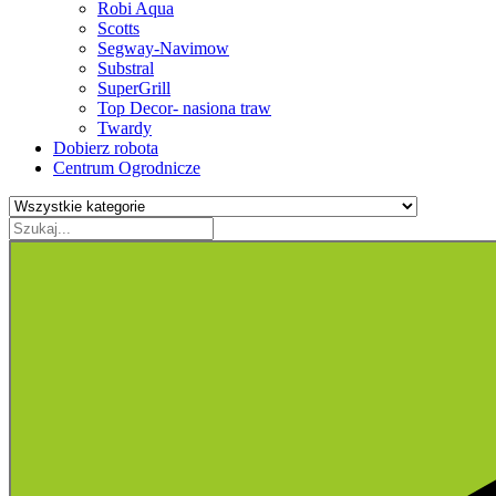
Robi Aqua
Scotts
Segway-Navimow
Substral
SuperGrill
Top Decor- nasiona traw
Twardy
Dobierz robota
Centrum Ogrodnicze