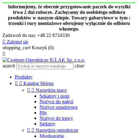
Informujemy, że obecnie przygotowanie paczek do wysyłki
trwa 2 dni robocze. Zachęcamy do osobistego odbioru
produktów w naszym sklepie. Towary gabarytowe w tym :
trzonki i rury montażowe oferujemy wyłącznie do odbioru
własnego.
Zadzwoń do nas:
+48 22 8724330

Zaloguj się
shopping_cart
Koszyk
(0)

search
clear
Produkty


Katalog Sklepu


Narzędzia tnące
Sekatory i noże
Nożyce do gałęzi
Nożyce szpalerowe
Piły
Nożyce do trawy
Siekiery


Narzędzia ogrodnicze
Miotłograbie