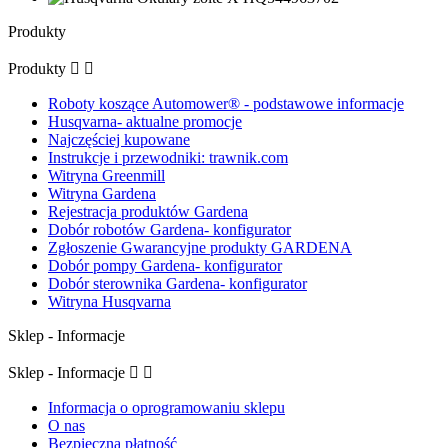
Produkty
Produkty


Roboty koszące Automower® - podstawowe informacje
Husqvarna- aktualne promocje
Najczęściej kupowane
Instrukcje i przewodniki: trawnik.com
Witryna Greenmill
Witryna Gardena
Rejestracja produktów Gardena
Dobór robotów Gardena- konfigurator
Zgłoszenie Gwarancyjne produkty GARDENA
Dobór pompy Gardena- konfigurator
Dobór sterownika Gardena- konfigurator
Witryna Husqvarna
Sklep - Informacje
Sklep - Informacje


Informacja o oprogramowaniu sklepu
O nas
Bezpieczna płatność