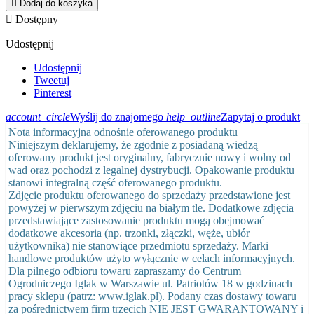

Dodaj do koszyka

Dostępny
Udostępnij
Udostępnij
Tweetuj
Pinterest
account_circle
Wyślij do znajomego
help_outline
Zapytaj o produkt
Nota informacyjna odnośnie oferowanego produktu
Niniejszym deklarujemy, że zgodnie z posiadaną wiedzą
oferowany produkt jest oryginalny, fabrycznie nowy i wolny od
wad oraz pochodzi z legalnej dystrybucji. Opakowanie produktu
stanowi integralną część oferowanego produktu.
Zdjęcie produktu oferowanego do sprzedaży przedstawione jest
powyżej w pierwszym zdjęciu na białym tle. Dodatkowe zdjęcia
przedstawiające zastosowanie produktu mogą obejmować
dodatkowe akcesoria (np. trzonki, złączki, węże, ubiór
użytkownika) nie stanowiące przedmiotu sprzedaży. Marki
handlowe produktów użyto wyłącznie w celach informacyjnych.
Dla pilnego odbioru towaru zapraszamy do Centrum
Ogrodniczego Iglak w Warszawie ul. Patriotów 18 w godzinach
pracy sklepu (patrz: www.iglak.pl). Podany czas dostawy towaru
za pośrednictwem firm trzecich NIE JEST GWARANTOWANY i