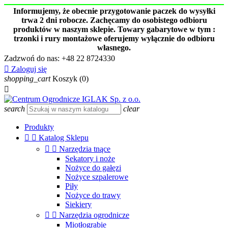
Informujemy, że obecnie przygotowanie paczek do wysyłki
trwa 2 dni robocze. Zachęcamy do osobistego odbioru
produktów w naszym sklepie. Towary gabarytowe w tym :
trzonki i rury montażowe oferujemy wyłącznie do odbioru
własnego.
Zadzwoń do nas:
+48 22 8724330

Zaloguj się
shopping_cart
Koszyk
(0)

search
clear
Produkty


Katalog Sklepu


Narzędzia tnące
Sekatory i noże
Nożyce do gałęzi
Nożyce szpalerowe
Piły
Nożyce do trawy
Siekiery


Narzędzia ogrodnicze
Miotłograbie