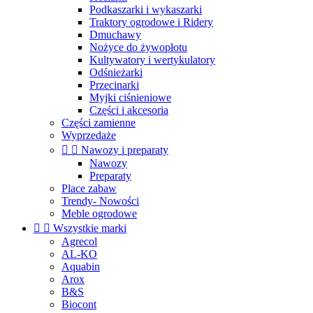
Podkaszarki i wykaszarki
Traktory ogrodowe i Ridery
Dmuchawy
Nożyce do żywopłotu
Kultywatory i wertykulatory
Odśnieżarki
Przecinarki
Myjki ciśnieniowe
Części i akcesoria
Części zamienne
Wyprzedaże


Nawozy i preparaty
Nawozy
Preparaty
Place zabaw
Trendy- Nowości
Meble ogrodowe


Wszystkie marki
Agrecol
AL-KO
Aquabin
Arox
B&S
Biocont