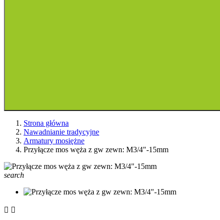
Strona główna
Nawadnianie tradycyjne
Armatury mosiężne
Przyłącze mos węża z gw zewn: M3/4"-15mm
search

