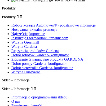
Produkty
Produkty


Roboty koszące Automower® - podstawowe informacje
Husqvarna- aktualne promocje
Najczęściej kupowane
Instrukcje i przewodniki: trawnik.com
Witryna Greenmill
Witryna Gardena
Rejestracja produktów Gardena
Dobór robotów Gardena- konfigurator
Zgłoszenie Gwarancyjne produkty GARDENA
Dobór pompy Gardena- konfigurator
Dobór sterownika Gardena- konfigurator
Witryna Husqvarna
Sklep - Informacje
Sklep - Informacje


Informacja o oprogramowaniu sklepu
O nas
Bezpieczna płatność