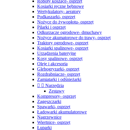
Roboty koszące- osprzęt
Kosiarki ręczne bębnowe
Wertykulatory- aeratory
Podkaszarki- osprzęt
Nożyce do żywopłotu- osprzęt
Pilarki i osprzęt
Odkurzacze ogrodowe- dmuchawy
Nożyce akumatorowe do trawy- osprzęt
Traktory ogrodowe- osprzęt
Kosiarki spalinowe- osprzęt
Urządzenia bateryjne
Kosy spalinowe- osprzęt
Oleje i akcesoria
Glebogryzarki- osprzęt
Rozdrabniacze- osprzęt
Zamiatarki i odśnieżarki


Narzędzia
Zestawy
Kompresory- osprzęt
Zagęszczarki
Spawarki- osprzęt
Ładowarki akumulatorowe
Nagrzewnice
Wiertnice- osprzęt
Łuparki