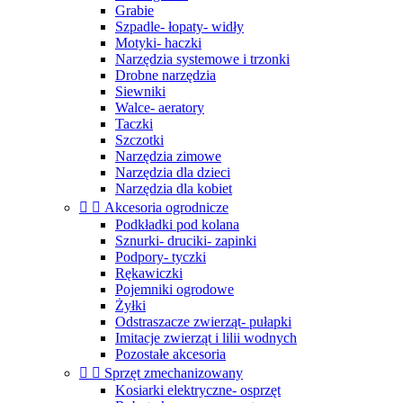
Grabie
Szpadle- łopaty- widły
Motyki- haczki
Narzędzia systemowe i trzonki
Drobne narzędzia
Siewniki
Walce- aeratory
Taczki
Szczotki
Narzędzia zimowe
Narzędzia dla dzieci
Narzędzia dla kobiet


Akcesoria ogrodnicze
Podkładki pod kolana
Sznurki- druciki- zapinki
Podpory- tyczki
Rękawiczki
Pojemniki ogrodowe
Żyłki
Odstraszacze zwierząt- pułapki
Imitacje zwierząt i lilii wodnych
Pozostałe akcesoria


Sprzęt zmechanizowany
Kosiarki elektryczne- osprzęt