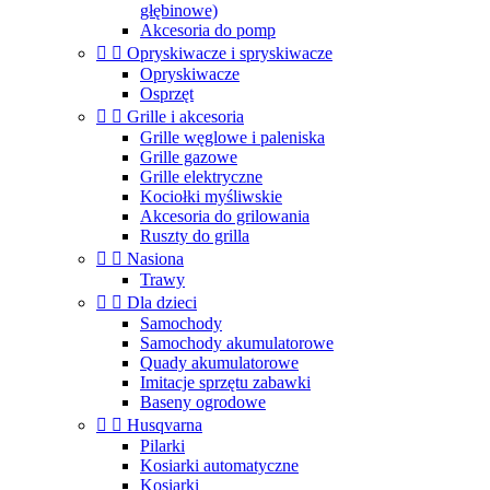
głębinowe)
Akcesoria do pomp


Opryskiwacze i spryskiwacze
Opryskiwacze
Osprzęt


Grille i akcesoria
Grille węglowe i paleniska
Grille gazowe
Grille elektryczne
Kociołki myśliwskie
Akcesoria do grilowania
Ruszty do grilla


Nasiona
Trawy


Dla dzieci
Samochody
Samochody akumulatorowe
Quady akumulatorowe
Imitacje sprzętu zabawki
Baseny ogrodowe


Husqvarna
Pilarki
Kosiarki automatyczne
Kosiarki