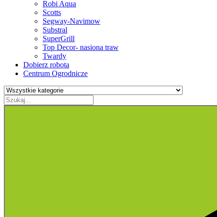
Robi Aqua
Scotts
Segway-Navimow
Substral
SuperGrill
Top Decor- nasiona traw
Twardy
Dobierz robota
Centrum Ogrodnicze