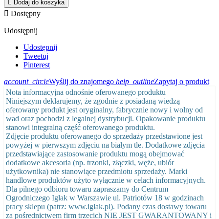

Dodaj do koszyka

Dostępny
Udostępnij
Udostępnij
Tweetuj
Pinterest
account_circle
Wyślij do znajomego
help_outline
Zapytaj o produkt
Nota informacyjna odnośnie oferowanego produktu
Niniejszym deklarujemy, że zgodnie z posiadaną wiedzą
oferowany produkt jest oryginalny, fabrycznie nowy i wolny od
wad oraz pochodzi z legalnej dystrybucji. Opakowanie produktu
stanowi integralną część oferowanego produktu.
Zdjęcie produktu oferowanego do sprzedaży przedstawione jest
powyżej w pierwszym zdjęciu na białym tle. Dodatkowe zdjęcia
przedstawiające zastosowanie produktu mogą obejmować
dodatkowe akcesoria (np. trzonki, złączki, węże, ubiór
użytkownika) nie stanowiące przedmiotu sprzedaży. Marki
handlowe produktów użyto wyłącznie w celach informacyjnych.
Dla pilnego odbioru towaru zapraszamy do Centrum
Ogrodniczego Iglak w Warszawie ul. Patriotów 18 w godzinach
pracy sklepu (patrz: www.iglak.pl). Podany czas dostawy towaru
za pośrednictwem firm trzecich NIE JEST GWARANTOWANY i