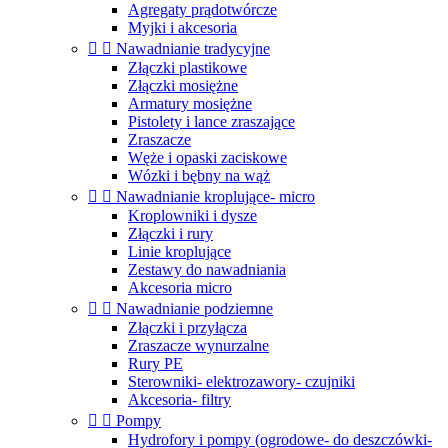
Agregaty prądotwórcze
Myjki i akcesoria


Nawadnianie tradycyjne
Złączki plastikowe
Złączki mosiężne
Armatury mosiężne
Pistolety i lance zraszające
Zraszacze
Węże i opaski zaciskowe
Wózki i bębny na wąż


Nawadnianie kroplujące- micro
Kroplowniki i dysze
Złączki i rury
Linie kroplujące
Zestawy do nawadniania
Akcesoria micro


Nawadnianie podziemne
Złączki i przyłącza
Zraszacze wynurzalne
Rury PE
Sterowniki- elektrozawory- czujniki
Akcesoria- filtry


Pompy
Hydrofory i pompy (ogrodowe- do deszczówki-