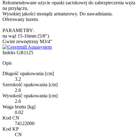
Rekomendowane użycie opaski zaciskowej do zabezpieczenia węża
na przyłączu,
Wysokiej jakości mosiądz armaturowy. Do nawadniania.
Oferowany luzem.
PARAMETRY:
na wąż 15-16mm (5/8")
Gwint zewnętrzny M3/4"
Indeks
GB1125
Opis
Długość opakowania [cm]
3.2
Szerokość opakowania [cm]
2.6
Wysokość opakowania [cm]
2.6
Waga brutto [kg]
0.02
Kod CN
74122000
Kod KP
CN