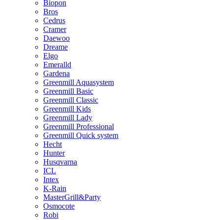
Biopon
Bros
Cedrus
Cramer
Daewoo
Dreame
Elgo
Emeralld
Gardena
Greenmill Aquasystem
Greenmill Basic
Greenmill Classic
Greenmill Kids
Greenmill Lady
Greenmill Professional
Greenmill Quick system
Hecht
Hunter
Husqvarna
ICL
Intex
K-Rain
MasterGrill&Party
Osmocote
Robi