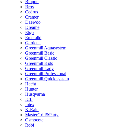
Biopon
Bros
Cedrus
Cramer
Daewoo
Dreame
Elgo
Emeralld
Gardena
Greenmill Aquasystem
Greenmill Basic
Greenmill Classic
Greenmill Kids
Greenmill Lady
Greenmill Professional
Greenmill Quick system
Hecht
Hunter
Husqvarna
ICL
Intex
K-Rain
MasterGrill&Party
Osmocote
Robi