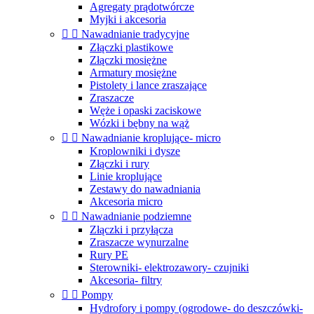
Agregaty prądotwórcze
Myjki i akcesoria


Nawadnianie tradycyjne
Złączki plastikowe
Złączki mosiężne
Armatury mosiężne
Pistolety i lance zraszające
Zraszacze
Węże i opaski zaciskowe
Wózki i bębny na wąż


Nawadnianie kroplujące- micro
Kroplowniki i dysze
Złączki i rury
Linie kroplujące
Zestawy do nawadniania
Akcesoria micro


Nawadnianie podziemne
Złączki i przyłącza
Zraszacze wynurzalne
Rury PE
Sterowniki- elektrozawory- czujniki
Akcesoria- filtry


Pompy
Hydrofory i pompy (ogrodowe- do deszczówki-