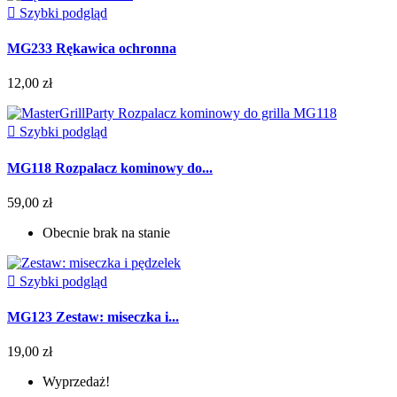

Szybki podgląd
MG233 Rękawica ochronna
12,00 zł

Szybki podgląd
MG118 Rozpalacz kominowy do...
59,00 zł
Obecnie brak na stanie

Szybki podgląd
MG123 Zestaw: miseczka i...
19,00 zł
Wyprzedaż!