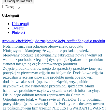

Dodaj do koszyka

Dostępny
Udostępnij
Udostępnij
Tweetuj
Pinterest
account_circle
Wyślij do znajomego
help_outline
Zapytaj o produkt
Nota informacyjna odnośnie oferowanego produktu
Niniejszym deklarujemy, że zgodnie z posiadaną wiedzą
oferowany produkt jest oryginalny, fabrycznie nowy i wolny od
wad oraz pochodzi z legalnej dystrybucji. Opakowanie produktu
stanowi integralną część oferowanego produktu.
Zdjęcie produktu oferowanego do sprzedaży przedstawione jest
powyżej w pierwszym zdjęciu na białym tle. Dodatkowe zdjęcia
przedstawiające zastosowanie produktu mogą obejmować
dodatkowe akcesoria (np. trzonki, złączki, węże, ubiór
użytkownika) nie stanowiące przedmiotu sprzedaży. Marki
handlowe produktów użyto wyłącznie w celach informacyjnych.
Dla pilnego odbioru towaru zapraszamy do Centrum
Ogrodniczego Iglak w Warszawie ul. Patriotów 18 w godzinach
pracy sklepu (patrz: www.iglak.pl). Podany czas dostawy towaru
za pośrednictwem firm trzecich NIE JEST GWARANTOWANY i