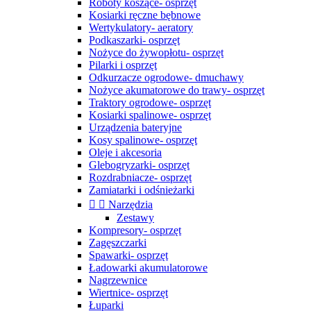
Roboty koszące- osprzęt
Kosiarki ręczne bębnowe
Wertykulatory- aeratory
Podkaszarki- osprzęt
Nożyce do żywopłotu- osprzęt
Pilarki i osprzęt
Odkurzacze ogrodowe- dmuchawy
Nożyce akumatorowe do trawy- osprzęt
Traktory ogrodowe- osprzęt
Kosiarki spalinowe- osprzęt
Urządzenia bateryjne
Kosy spalinowe- osprzęt
Oleje i akcesoria
Glebogryzarki- osprzęt
Rozdrabniacze- osprzęt
Zamiatarki i odśnieżarki


Narzędzia
Zestawy
Kompresory- osprzęt
Zagęszczarki
Spawarki- osprzęt
Ładowarki akumulatorowe
Nagrzewnice
Wiertnice- osprzęt
Łuparki