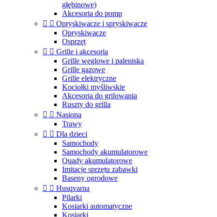
głębinowe)
Akcesoria do pomp


Opryskiwacze i spryskiwacze
Opryskiwacze
Osprzęt


Grille i akcesoria
Grille węglowe i paleniska
Grille gazowe
Grille elektryczne
Kociołki myśliwskie
Akcesoria do grilowania
Ruszty do grilla


Nasiona
Trawy


Dla dzieci
Samochody
Samochody akumulatorowe
Quady akumulatorowe
Imitacje sprzętu zabawki
Baseny ogrodowe


Husqvarna
Pilarki
Kosiarki automatyczne
Kosiarki