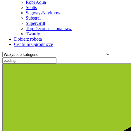
Robi Aqua
Scotts
Segway-Navimow
Substral
SuperGrill
Top Decor- nasiona traw
Twardy
Dobierz robota
Centrum Ogrodnicze