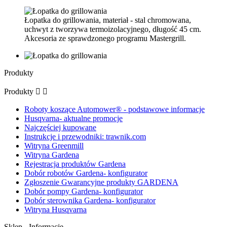
Łopatka do grillowania, materiał - stal chromowana,
uchwyt z tworzywa termoizolacyjnego, długość 45 cm.
Akcesoria ze sprawdzonego programu Mastergrill.
Produkty
Produkty


Roboty koszące Automower® - podstawowe informacje
Husqvarna- aktualne promocje
Najczęściej kupowane
Instrukcje i przewodniki: trawnik.com
Witryna Greenmill
Witryna Gardena
Rejestracja produktów Gardena
Dobór robotów Gardena- konfigurator
Zgłoszenie Gwarancyjne produkty GARDENA
Dobór pompy Gardena- konfigurator
Dobór sterownika Gardena- konfigurator
Witryna Husqvarna
Sklep - Informacje