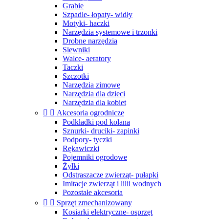
Grabie
Szpadle- łopaty- widły
Motyki- haczki
Narzędzia systemowe i trzonki
Drobne narzędzia
Siewniki
Walce- aeratory
Taczki
Szczotki
Narzędzia zimowe
Narzędzia dla dzieci
Narzędzia dla kobiet


Akcesoria ogrodnicze
Podkładki pod kolana
Sznurki- druciki- zapinki
Podpory- tyczki
Rękawiczki
Pojemniki ogrodowe
Żyłki
Odstraszacze zwierząt- pułapki
Imitacje zwierząt i lilii wodnych
Pozostałe akcesoria


Sprzęt zmechanizowany
Kosiarki elektryczne- osprzęt