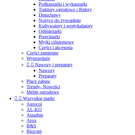
Podkaszarki i wykaszarki
Traktory ogrodowe i Ridery
Dmuchawy
Nożyce do żywopłotu
Kultywatory i wertykulatory
Odśnieżarki
Przecinarki
Myjki ciśnieniowe
Części i akcesoria
Części zamienne
Wyprzedaże


Nawozy i preparaty
Nawozy
Preparaty
Place zabaw
Trendy- Nowości
Meble ogrodowe


Wszystkie marki
Agrecol
AL-KO
Aquabin
Arox
B&S
Biocont