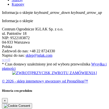
Kupony
Informacja o sklepie
keyboard_arrow_down
keyboard_arrow_up
Informacja o sklepie
Centrum Ogrodnicze IGLAK Sp. z o.o.
ul. Patriotów 18
NIP: 9522183872
04-933 Warszawa
Polska
Zadzwoń do nas:
+48 22 8724330
Napisz do nas:
sklep@iglak.com
scroll
* Czas dostawy uzależniony jest od wyboru przewoźnika
Wysyłka i
płatności
[PRZYCISK ZWROTU ZAMÓWIENIA]
© 2026 - sklep internetowy stworzony od PrestaShop™
Historia cen produktu
×