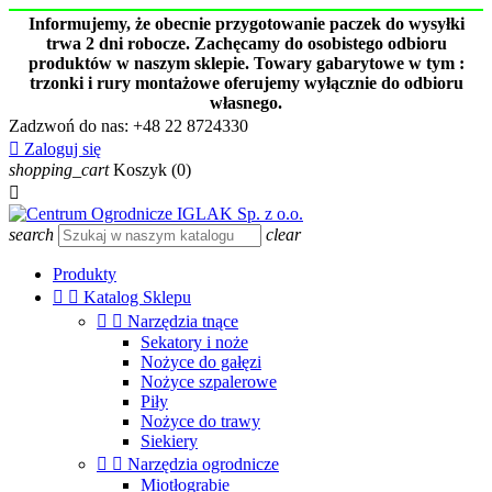
Informujemy, że obecnie przygotowanie paczek do wysyłki
trwa 2 dni robocze. Zachęcamy do osobistego odbioru
produktów w naszym sklepie. Towary gabarytowe w tym :
trzonki i rury montażowe oferujemy wyłącznie do odbioru
własnego.
Zadzwoń do nas:
+48 22 8724330

Zaloguj się
shopping_cart
Koszyk
(0)

search
clear
Produkty


Katalog Sklepu


Narzędzia tnące
Sekatory i noże
Nożyce do gałęzi
Nożyce szpalerowe
Piły
Nożyce do trawy
Siekiery


Narzędzia ogrodnicze
Miotłograbie