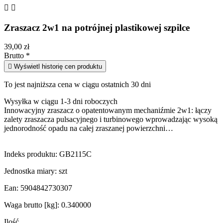


Zraszacz 2w1 na potrójnej plastikowej szpilce
39,00 zł
Brutto
*

Wyświetl historię cen produktu
To jest najniższa cena w ciągu ostatnich 30 dni
Wysyłka w ciągu 1-3 dni roboczych
Innowacyjny zraszacz o opatentowanym mechaniźmie 2w1: łączy
zalety zraszacza pulsacyjnego i turbinowego wprowadzając wysoką
jednorodność opadu na całej zraszanej powierzchni…
Indeks produktu:
GB2115C
Jednostka miary:
szt
Ean:
5904842730307
Waga brutto [kg]:
0.340000
Ilość