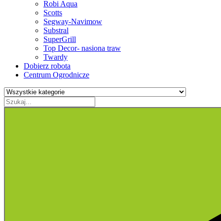
Robi Aqua
Scotts
Segway-Navimow
Substral
SuperGrill
Top Decor- nasiona traw
Twardy
Dobierz robota
Centrum Ogrodnicze