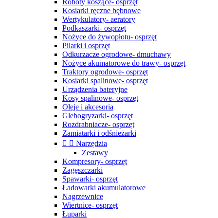
Roboty koszące- osprzęt
Kosiarki ręczne bębnowe
Wertykulatory- aeratory
Podkaszarki- osprzęt
Nożyce do żywopłotu- osprzęt
Pilarki i osprzęt
Odkurzacze ogrodowe- dmuchawy
Nożyce akumatorowe do trawy- osprzęt
Traktory ogrodowe- osprzęt
Kosiarki spalinowe- osprzęt
Urządzenia bateryjne
Kosy spalinowe- osprzęt
Oleje i akcesoria
Glebogryzarki- osprzęt
Rozdrabniacze- osprzęt
Zamiatarki i odśnieżarki


Narzędzia
Zestawy
Kompresory- osprzęt
Zagęszczarki
Spawarki- osprzęt
Ładowarki akumulatorowe
Nagrzewnice
Wiertnice- osprzęt
Łuparki