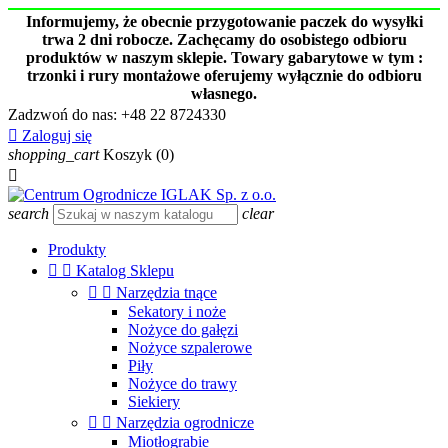
Informujemy, że obecnie przygotowanie paczek do wysyłki
trwa 2 dni robocze. Zachęcamy do osobistego odbioru
produktów w naszym sklepie. Towary gabarytowe w tym :
trzonki i rury montażowe oferujemy wyłącznie do odbioru
własnego.
Zadzwoń do nas:
+48 22 8724330

Zaloguj się
shopping_cart
Koszyk
(0)

search
clear
Produkty


Katalog Sklepu


Narzędzia tnące
Sekatory i noże
Nożyce do gałęzi
Nożyce szpalerowe
Piły
Nożyce do trawy
Siekiery


Narzędzia ogrodnicze
Miotłograbie