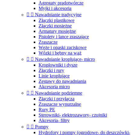
Agregaty prądotwórcze
Myjki i akcesoria


Nawadnianie tradycyjne
Złączki plastikowe
Złączki mosiężne
Armatury mosiężne
Pistolety i lance zraszające
Zraszacze
Węże i opaski zaciskowe
Wózki i bębny na wąż


Nawadnianie kroplujące- micro
Kroplowniki i dysze
Złączki i rury
Linie kroplujące
Zestawy do nawadniania
Akcesoria micro


Nawadnianie podziemne
Złączki i przyłącza
Zraszacze wynurzalne
Rury PE
Sterowniki- elektrozawory- czujniki
Akcesoria- filtry


Pompy
Hydrofory i pompy (ogrodowe- do deszczówki-