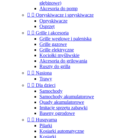
głębinowe)
Akcesoria do pomp


Opryskiwacze i spryskiwacze
Opryskiwacze
Osprzęt


Grille i akcesoria
Grille węglowe i paleniska
Grille gazowe
Grille elektryczne
Kociołki myśliwskie
Akcesoria do grilowania
Ruszty do grilla


Nasiona
Trawy


Dla dzieci
Samochody
Samochody akumulatorowe
Quady akumulatorowe
Imitacje sprzętu zabawki
Baseny ogrodowe


Husqvarna
Pilarki
Kosiarki automatyczne
Kosiarki