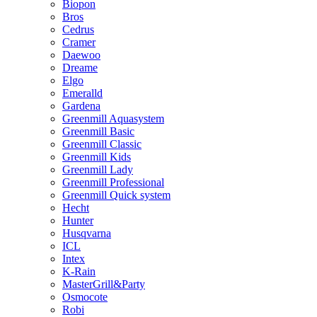
Biopon
Bros
Cedrus
Cramer
Daewoo
Dreame
Elgo
Emeralld
Gardena
Greenmill Aquasystem
Greenmill Basic
Greenmill Classic
Greenmill Kids
Greenmill Lady
Greenmill Professional
Greenmill Quick system
Hecht
Hunter
Husqvarna
ICL
Intex
K-Rain
MasterGrill&Party
Osmocote
Robi