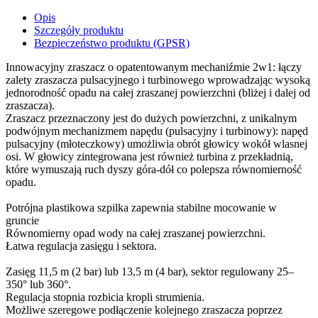
Opis
Szczegóły produktu
Bezpieczeństwo produktu (GPSR)
Innowacyjny zraszacz o opatentowanym mechaniźmie 2w1: łączy
zalety zraszacza pulsacyjnego i turbinowego wprowadzając wysoką
jednorodność opadu na całej zraszanej powierzchni (bliżej i dalej od
zraszacza).
Zraszacz przeznaczony jest do dużych powierzchni, z unikalnym
podwójnym mechanizmem napędu (pulsacyjny i turbinowy): napęd
pulsacyjny (młoteczkowy) umożliwia obrót głowicy wokół wlasnej
osi. W głowicy zintegrowana jest również turbina z przekładnią,
które wymuszają ruch dyszy góra-dół co polepsza równomierność
opadu.
Potrójna plastikowa szpilka zapewnia stabilne mocowanie w
gruncie
Równomierny opad wody na całej zraszanej powierzchni.
Łatwa regulacja zasięgu i sektora.
Zasięg 11,5 m (2 bar) lub 13,5 m (4 bar), sektor regulowany 25–
350° lub 360°.
Regulacja stopnia rozbicia kropli strumienia.
Możliwe szeregowe podłączenie kolejnego zraszacza poprzez