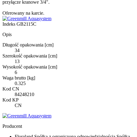
przyłącze kranowe 3/4".
Oferowany na karcie.
Indeks
GB2115C
Opis
Długość opakowania [cm]
34
Szerokość opakowania [cm]
13
Wysokość opakowania [cm]
6
Waga brutto [kg]
0.325
Kod CN
84248210
Kod KP
CN
Producent
Floraland Spółka z ograniczoną odpowiedzialnością Spółka