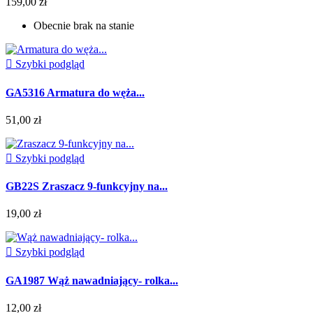
159,00 zł
Obecnie brak na stanie

Szybki podgląd
GA5316 Armatura do węża...
51,00 zł

Szybki podgląd
GB22S Zraszacz 9-funkcyjny na...
19,00 zł

Szybki podgląd
GA1987 Wąż nawadniający- rolka...
12,00 zł