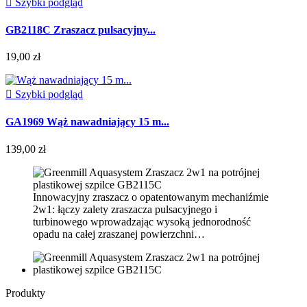

Szybki podgląd
GB2118C Zraszacz pulsacyjny...
19,00 zł

Szybki podgląd
GA1969 Wąż nawadniający 15 m...
139,00 zł
Innowacyjny zraszacz o opatentowanym mechaniźmie
2w1: łączy zalety zraszacza pulsacyjnego i
turbinowego wprowadzając wysoką jednorodność
opadu na całej zraszanej powierzchni…
Produkty