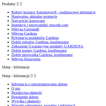
Produkty


Roboty koszące Automower® - podstawowe informacje
Husqvarna- aktualne promocje
Najczęściej kupowane
Instrukcje i przewodniki: trawnik.com
Witryna Greenmill
Witryna Gardena
Rejestracja produktów Gardena
Dobór robotów Gardena- konfigurator
Zgłoszenie Gwarancyjne produkty GARDENA
Dobór pompy Gardena- konfigurator
Dobór sterownika Gardena- konfigurator
Witryna Husqvarna
Sklep - Informacje
Sklep - Informacje


Informacja o oprogramowaniu sklepu
O nas
Bezpieczna płatność
Regulamin sklepu
Wysyłka i płatności
Warunki odstąpienia, zwrotów i reklamacji