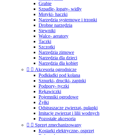
Grabie
Szpadle- łopaty- widły
Motyki- haczki
Narzędzia systemowe i trzonki
Drobne narzędzia
Siewniki
Walce- aeratory
Taczki
Szczotki
Narzędzia zimowe
Narzędzia dla dzieci
Narzędzia dla kobiet


Akcesoria ogrodnicze
Podkładki pod kolana
Sznurki- druciki- zapinki
Podpory- tyczki
Rękawiczki
Pojemniki ogrodowe
Żyłki
Odstraszacze zwierząt- pułapki
Imitacje zwierząt i lilii wodnych
Pozostałe akcesoria


Sprzęt zmechanizowany
Kosiarki elektryczne- osprzęt