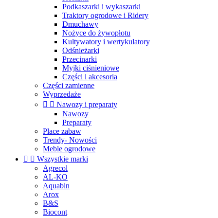
Podkaszarki i wykaszarki
Traktory ogrodowe i Ridery
Dmuchawy
Nożyce do żywopłotu
Kultywatory i wertykulatory
Odśnieżarki
Przecinarki
Myjki ciśnieniowe
Części i akcesoria
Części zamienne
Wyprzedaże


Nawozy i preparaty
Nawozy
Preparaty
Place zabaw
Trendy- Nowości
Meble ogrodowe


Wszystkie marki
Agrecol
AL-KO
Aquabin
Arox
B&S
Biocont