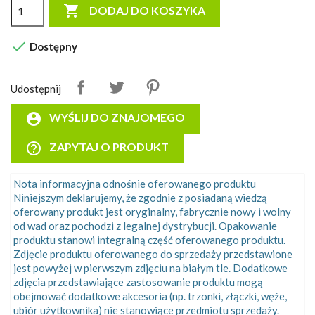

DODAJ DO KOSZYKA

Dostępny
Udostępnij
account_circle
WYŚLIJ DO ZNAJOMEGO
help_outline
ZAPYTAJ O PRODUKT
Nota informacyjna odnośnie oferowanego produktu
Niniejszym deklarujemy, że zgodnie z posiadaną wiedzą
oferowany produkt jest oryginalny, fabrycznie nowy i wolny
od wad oraz pochodzi z legalnej dystrybucji. Opakowanie
produktu stanowi integralną część oferowanego produktu.
Zdjęcie produktu oferowanego do sprzedaży przedstawione
jest powyżej w pierwszym zdjęciu na białym tle. Dodatkowe
zdjęcia przedstawiające zastosowanie produktu mogą
obejmować dodatkowe akcesoria (np. trzonki, złączki, węże,
ubiór użytkownika) nie stanowiące przedmiotu sprzedaży.