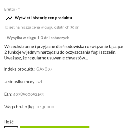
Brutto
*

Wyświetl historię cen produktu
To jest najniższa cena w ciągu ostatnich 30 dni
Wysyłka w ciągu 1-3 dni roboczych
Wszechstronne i przyjazne dla środowiska rozwiązanie łączące
2 funkcje w jednym narzędziu do oczyszczania fug i szczelin.
Uważasz, że regularne usuwanie chwastów…
GA3607
Indeks produktu:
szt
Jednostka miary:
4078500052153
Ean:
0.130000
Waga brutto [kg]:
Ilość