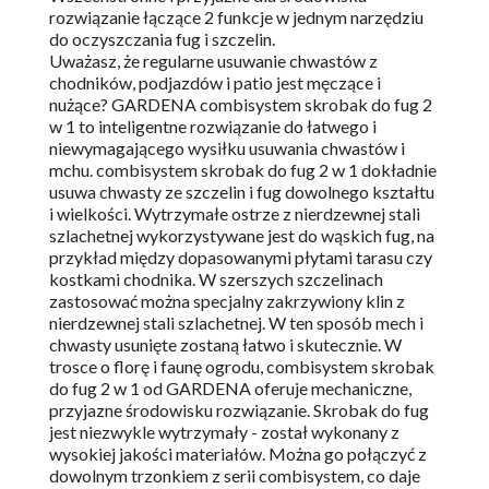
rozwiązanie łączące 2 funkcje w jednym narzędziu
do oczyszczania fug i szczelin.
Uważasz, że regularne usuwanie chwastów z
chodników, podjazdów i patio jest męczące i
nużące? GARDENA combisystem skrobak do fug 2
w 1 to inteligentne rozwiązanie do łatwego i
niewymagającego wysiłku usuwania chwastów i
mchu. combisystem skrobak do fug 2 w 1 dokładnie
usuwa chwasty ze szczelin i fug dowolnego kształtu
i wielkości. Wytrzymałe ostrze z nierdzewnej stali
szlachetnej wykorzystywane jest do wąskich fug, na
przykład między dopasowanymi płytami tarasu czy
kostkami chodnika. W szerszych szczelinach
zastosować można specjalny zakrzywiony klin z
nierdzewnej stali szlachetnej. W ten sposób mech i
chwasty usunięte zostaną łatwo i skutecznie. W
trosce o florę i faunę ogrodu, combisystem skrobak
do fug 2 w 1 od GARDENA oferuje mechaniczne,
przyjazne środowisku rozwiązanie. Skrobak do fug
jest niezwykle wytrzymały - został wykonany z
wysokiej jakości materiałów. Można go połączyć z
dowolnym trzonkiem z serii combisystem, co daje