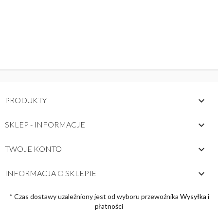

PRODUKTY

SKLEP - INFORMACJE

TWOJE KONTO
keyboard_arrow_down
INFORMACJA O SKLEPIE
* Czas dostawy uzależniony jest od wyboru przewoźnika
Wysyłka i
płatności