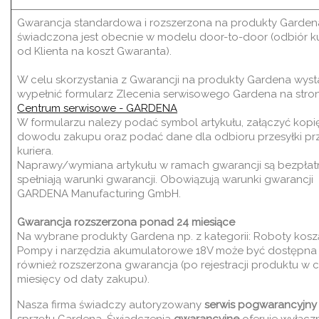
Gwarancja standardowa i rozszerzona na produkty Garden
świadczona jest obecnie w modelu door-to-door (odbiór k
od Klienta na koszt Gwaranta).
W celu skorzystania z Gwarancji na produkty Gardena wyst
wypełnić formularz Zlecenia serwisowego Gardena na stron
Centrum serwisowe - GARDENA
W formularzu nalezy podać symbol artykułu, załączyć kopi
dowodu zakupu oraz podać dane dla odbioru przesyłki pr
kuriera.
N
aprawy/wymiana artykułu w ramach gwarancji są bezpłatne
spełniają warunki gwarancji. Obowiązują warunki gwarancji
GARDENA Manufacturing GmbH.
Gwarancja rozszerzona ponad 24 miesiące
Na wybrane produkty Gardena np. z kategorii: Roboty kosz
Pompy i narzędzia akumulatorowe 18V może być dostępna
również rozszerzona gwarancja (po rejestracji produktu w c
miesięcy od daty zakupu).
Nasza firma świadczy autoryzowany
serwis pogwarancyjny